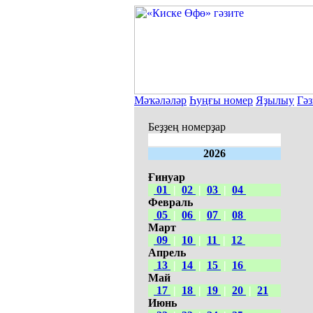
Мәҡәләләр
Һуңғы номер
Яҙылыу
Гәз
Беҙҙең номерҙар
2026
Ғинуар
01
|
02
|
03
|
04
Февраль
05
|
06
|
07
|
08
Март
09
|
10
|
11
|
12
Апрель
13
|
14
|
15
|
16
Май
17
|
18
|
19
|
20
|
21
Июнь