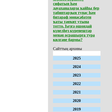
сифатын һәм
дауаханаларҙа ҡайһы бер
табиптарҙың тупаҫ һәм
битараф мөнәсәбәтен
ҡаты тәнҡит утына
тотто. Һеҙгә ошондай
күңелһеҙ күренештәр
менән осрашырға тура
килгәне бармы?
Сайттың архивы
2025
2024
2023
2022
2021
2020
2019