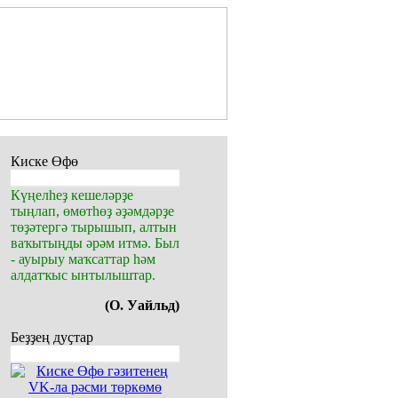
Киске Өфө
Күңелһеҙ кешеләрҙе
тыңлап, өмөтһөҙ әҙәмдәрҙе
төҙәтергә тырышып, алтын
ваҡытыңды әрәм итмә. Был
- ауырыу маҡсаттар һәм
алдатҡыс ынтылыштар.
(О. Уайльд)
Беҙҙең дуҫтар