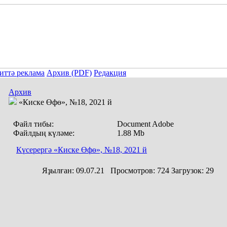
иттә реклама
Архив (PDF)
Редакция
Архив
«Киске Өфө», №18, 2021 й
Файл тибы:
Document Adobe
Файлдың күләме:
1.88 Mb
Күсерергә «Киске Өфө», №18, 2021 й
Яҙылған:
09.07.21
Просмотров:
724
Загрузок:
29