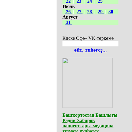
22
|
23
|
24
|
25
Июль
26
|
27
|
28
|
29
|
30
Август
31
Киске Өфө» VK-төркөмө
әйт, тиһәгеҙ...
Башҡортостан Башлығы
Радий Хәбиров
пациенттарға медицина
хеҙмәте күрһәтеү