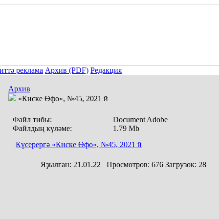
иттә реклама
Архив (PDF)
Редакция
Архив
«Киске Өфө», №45, 2021 й
Файл тибы:
Document Adobe
Файлдың күләме:
1.79 Mb
Күсерергә «Киске Өфө», №45, 2021 й
Яҙылған:
21.01.22
Просмотров:
676
Загрузок:
28