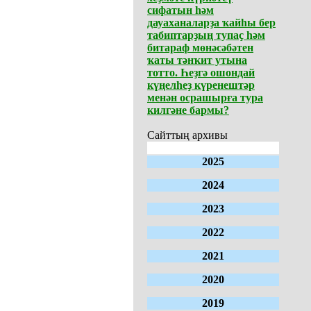
сифатын һәм
дауаханаларҙа ҡайһы бер
табиптарҙың тупаҫ һәм
битараф мөнәсәбәтен
ҡаты тәнҡит утына
тотто. Һеҙгә ошондай
күңелһеҙ күренештәр
менән осрашырға тура
килгәне бармы?
Сайттың архивы
2025
2024
2023
2022
2021
2020
2019