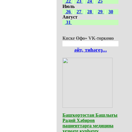
22
|
23
|
24
|
25
Июль
26
|
27
|
28
|
29
|
30
Август
31
Киске Өфө» VK-төркөмө
әйт, тиһәгеҙ...
Башҡортостан Башлығы
Радий Хәбиров
пациенттарға медицина
хеҙмәте күрһәтеү