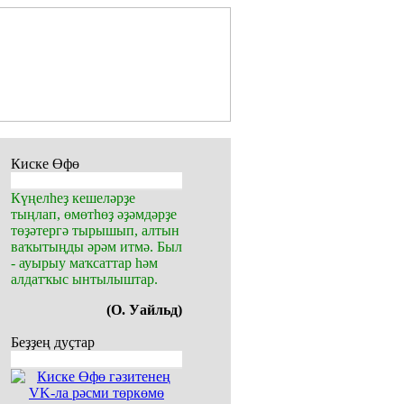
Киске Өфө
Күңелһеҙ кешеләрҙе
тыңлап, өмөтһөҙ әҙәмдәрҙе
төҙәтергә тырышып, алтын
ваҡытыңды әрәм итмә. Был
- ауырыу маҡсаттар һәм
алдатҡыс ынтылыштар.
(О. Уайльд)
Беҙҙең дуҫтар