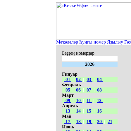
Мәҡәләләр
Һуңғы номер
Яҙылыу
Гәз
Беҙҙең номерҙар
2026
Ғинуар
01
|
02
|
03
|
04
Февраль
05
|
06
|
07
|
08
Март
09
|
10
|
11
|
12
Апрель
13
|
14
|
15
|
16
Май
17
|
18
|
19
|
20
|
21
Июнь