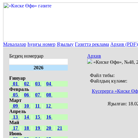
Мәҡәләләр
Һуңғы номер
Яҙылыу
Гәзиттә реклама
Архив (PDF)
Беҙҙең номерҙар
Архив
«Киске Өфө», №48, 2
2026
Файл тибы:
Ғинуар
Файлдың күләме:
01
|
02
|
03
|
04
Февраль
Күсерергә «Киске Өф
05
|
06
|
07
|
08
Март
Яҙылған:
18.0
09
|
10
|
11
|
12
Апрель
13
|
14
|
15
|
16
Май
17
|
18
|
19
|
20
|
21
Июнь