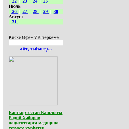
22
|
23
|
24
|
25
Июль
26
|
27
|
28
|
29
|
30
Август
31
Киске Өфө» VK-төркөмө
әйт, тиһәгеҙ...
Башҡортостан Башлығы
Радий Хәбиров
пациенттарға медицина
хеҙмәте күрһәтеү