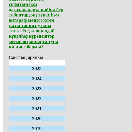
сифатын һәм
дауаханаларҙа ҡайһы бер
табиптарҙың тупаҫ һәм
битараф мөнәсәбәтен
ҡаты тәнҡит утына
тотто. Һеҙгә ошондай
күңелһеҙ күренештәр
менән осрашырға тура
килгәне бармы?
Сайттың архивы
2025
2024
2023
2022
2021
2020
2019