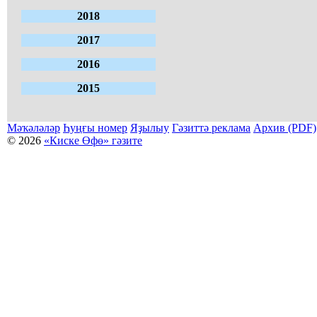
2018
2017
2016
2015
Мәҡәләләр
Һуңғы номер
Яҙылыу
Гәзиттә реклама
Архив (PDF)
© 2026
«Киске Өфө» гәзите
Мәҡәләләр күсермәһен алыу, күсереп баҫыу йәки материалды тулыраҡ файҙаланыу мәсьәләләре буйынса
Беҙҙең электрон адрес: kiskeufa@mail.ru