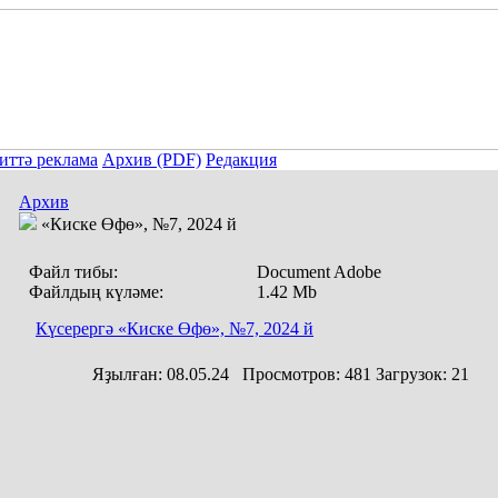
иттә реклама
Архив (PDF)
Редакция
Архив
«Киске Өфө», №7, 2024 й
Файл тибы:
Document Adobe
Файлдың күләме:
1.42 Mb
Күсерергә «Киске Өфө», №7, 2024 й
Яҙылған:
08.05.24
Просмотров:
481
Загрузок:
21