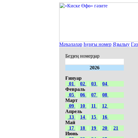
Мәҡәләләр
Һуңғы номер
Яҙылыу
Гәз
Беҙҙең номерҙар
2026
Ғинуар
01
|
02
|
03
|
04
Февраль
05
|
06
|
07
|
08
Март
09
|
10
|
11
|
12
Апрель
13
|
14
|
15
|
16
Май
17
|
18
|
19
|
20
|
21
Июнь