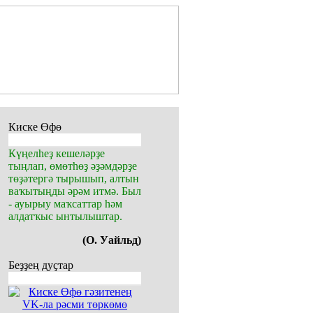
Киске Өфө
Күңелһеҙ кешеләрҙе
тыңлап, өмөтһөҙ әҙәмдәрҙе
төҙәтергә тырышып, алтын
ваҡытыңды әрәм итмә. Был
- ауырыу маҡсаттар һәм
алдатҡыс ынтылыштар.
(О. Уайльд)
Беҙҙең дуҫтар