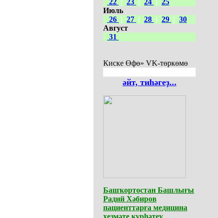
22
|
23
|
24
|
25
Июль
26
|
27
|
28
|
29
|
30
Август
31
Киске Өфө» VK-төркөмө
әйт, тиһәгеҙ...
Башҡортостан Башлығы
Радий Хәбиров
пациенттарға медицина
хеҙмәте күрһәтеү