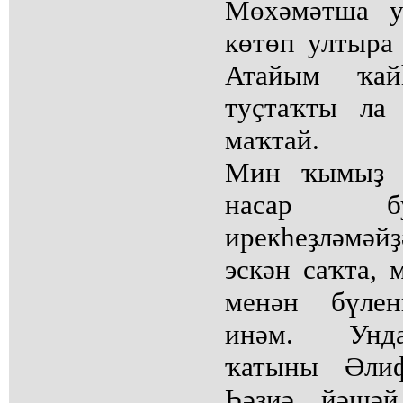
Мөхәмәтша у
көтөп ултыра
Атайым ҡай
туҫтаҡты ла 
маҡтай.
Мин ҡымыҙ э
насар бу
ирекһеҙләмәй
эскән саҡта, 
менән бүлен
инәм. Унд
ҡатыны Әлиф
Һәҙиә йәшәй