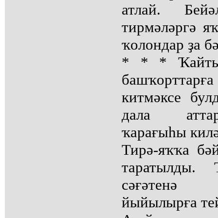
атлай. Бей
тирмәләргә я
ҡолондар ҙа бә
* * * Ҡайты
башҡорттарғ
китмәксе бул
дала атта
ҡарағыһы килә
Тирә-яҡҡа бә
таратылды. 
сәғәтенә 
йыйылырға те