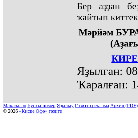
Бер аҙҙан б
ҡайтып киттек
Мәрйәм БУР
(Аҙағы
КИРЕ
Яҙылған:
08
Ҡаралған:
1
Мәҡәләләр
Һуңғы номер
Яҙылыу
Гәзиттә реклама
Архив (PDF)
© 2026
«Киске Өфө» гәзите
Мәҡәләләр күсермәһен алыу, күсереп баҫыу йәки материалды тулыраҡ файҙаланыу мәсьәләләре буйынса
Беҙҙең электрон адрес: kiskeufa@mail.ru