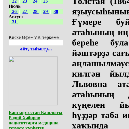
Толстая (186
22
|
23
|
24
|
25
Июль
яҙыусыһын
26
|
27
|
28
|
29
|
30
Август
Ғүмере бу
31
атаһының иң
Киске Өфө» VK-төркөмө
береһе бул
әйт, тиһәгеҙ...
йәштәрҙә са
аңлашылма
килгән йыл
Львовна ат
атаһының 
күңелен й
Башҡортостан Башлығы
һүҙҙәр таба и
Радий Хәбиров
пациенттарға медицина
хаҡында 
хеҙмәте күрһәтеү