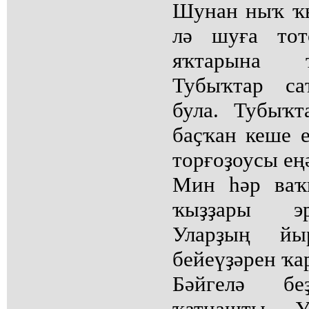
Шунан ныҡ ҡы
лә шуға тот
яҡтарына т
Тубыҡтар са
була. Тубыҡт
баҫҡан кеше 
торғоҙоусы ең
Мин һәр ваҡ
ҡыҙҙары эр
Уларҙың йы
бейеүҙәрен ҡа
Бәйгелә б
ҡатнашты. 