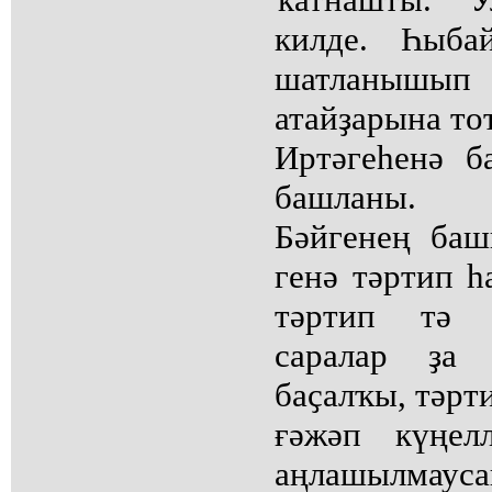
килде. Һыба
шатланышып
атайҙарына то
Иртәгеһенә 
башланы.
Бәйгенең баш
генә тәртип һ
тәртип тә 
саралар ҙа 
баҫалҡы, тәрт
ғәжәп күңел
аңлашылмаус