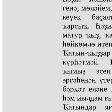
генә, мөләйем
кеүек баҫа
ҡарсыҡ. Һәҙ
матур ҡыҙ, ҡа
һөйкөмлө итеп
Ҡатын-ҡыҙҙа
күрһәтмәй.
ҡымыҙ эсеп
эргәһенән үте
бәрхәт еләне
һәм йылдам ғы
Ҡатындар я