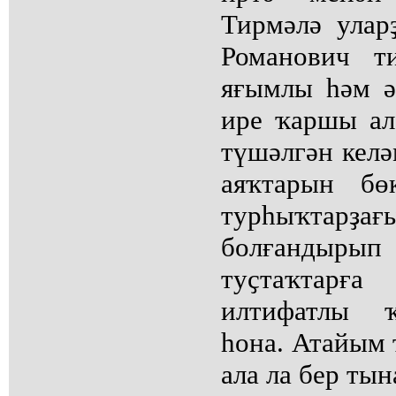
Тирмәлә ула
Романович т
яғымлы һәм ә
ире ҡаршы ал
түшәлгән келә
аяҡтарын бө
турһыҡта
болғандырып
туҫтаҡтар
илтифатлы ҡ
һона. Атайым
ала ла бер тын