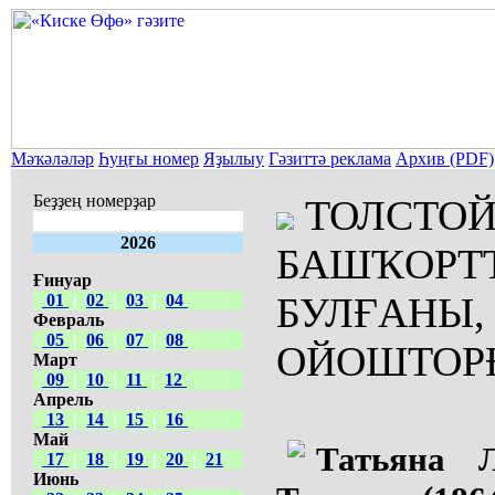
Мәҡәләләр
Һуңғы номер
Яҙылыу
Гәзиттә реклама
Архив (PDF)
Беҙҙең номерҙар
ТОЛСТО
2026
БАШҠОРТ
Ғинуар
БУЛҒАНЫ,
01
|
02
|
03
|
04
Февраль
05
|
06
|
07
|
08
ОЙОШТОР
Март
09
|
10
|
11
|
12
Апрель
13
|
14
|
15
|
16
Май
Татьяна Л
17
|
18
|
19
|
20
|
21
Июнь