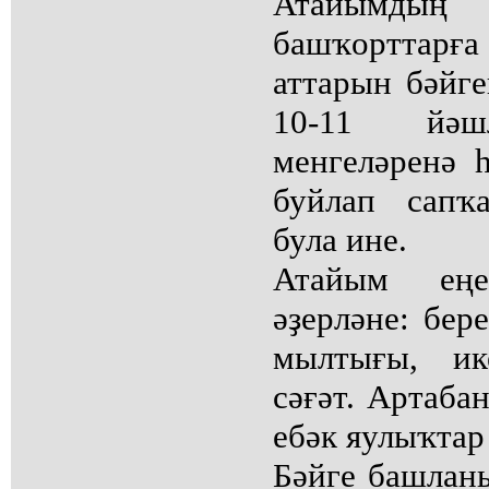
Атайымд
башҡорттарғ
аттарын бәйге
10-11 йәш
менгеләренә 
буйлап сапҡ
була ине.
Атайым еңеү
әҙерләне: бер
мылтығы, ик
сәғәт. Артаба
ебәк яулыҡтар
Бәйге башлан