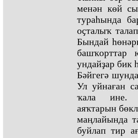
менән көй сы
тураһында ба
оҫталыҡ талап
Бындай һөнәр
башҡорттар 
ундайҙар бик 
Бәйгегә шунда
Ул уйнаған с
ҡала ине. 
аяҡтарын бөкл
маңлайында т
буйлап тир ағ