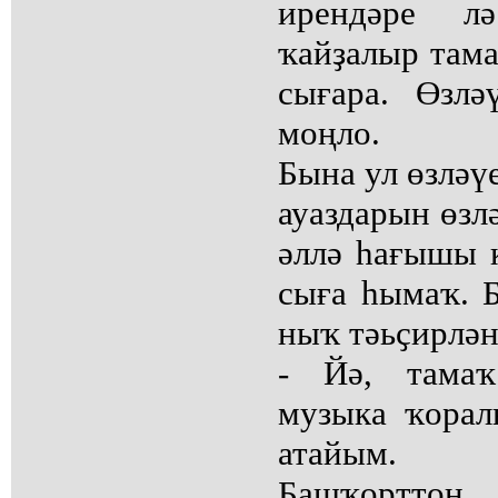
ирендәре лә
ҡайҙалыр тама
сығара. Өзл
моңло.
Бына ул өзләү
ауаздарын өзл
әллә һағышы 
сыға һымаҡ. 
ныҡ тәьҫирлән
- Йә, тамаҡ
музыка ҡорал
атайым.
Башҡорттоң