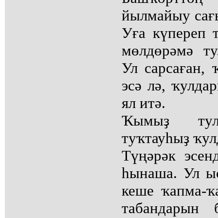
йылмайыу сағы
Уға күпереп 
мөлдөрәмә ту
Ул сарсаған,
эсә лә, ҡулда
ял итә.
Ҡымыҙ тул
туҡтауһыҙ ҡул
Түңәрәк эсен
һынаша. Ул ыс
кеше ҡапма-ҡ
табандарын б