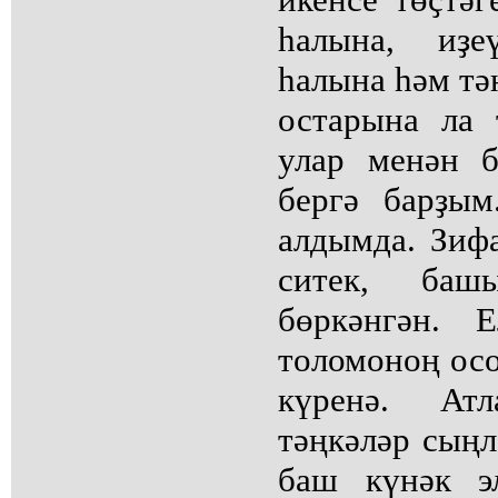
һалына, иҙе
һалына һәм тә
остарына ла 
улар менән б
бергә барҙым
алдымда. Зиф
ситек, баш
бөркәнгән. 
толомоноң осо
күренә. Ат
тәңкәләр сыңл
баш күнәк э