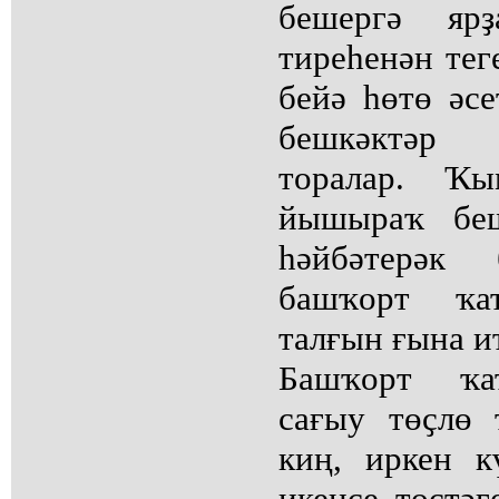
бешергә яр
тиреһенән тег
бейә һөтө әсе
бешкәктәр
торалар. Ҡ
йышыраҡ беш
һәйбәтерәк
башҡорт ҡат
талғын ғына и
Башҡорт ҡа
сағыу төҫлө 
киң, иркен к
икенсе төҫтә