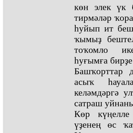
көн элек үк 
тирмәләр ҡор
һуйып ит беш
ҡымыҙ беште
тоҡомло и
һуғымға бирҙе
Башҡорттар 
асыҡ һауал
келәмдәргә у
сатраш уйнаны
Көр күңелле
үҙенең өс ҡ