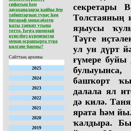
сифатын һәм
секретары В
дауаханаларҙа ҡайһы бер
табиптарҙың тупаҫ һәм
Толстаяның и
битараф мөнәсәбәтен
ҡаты тәнҡит утына
яҙыусы ҡул
тотто. Һеҙгә ошондай
күңелһеҙ күренештәр
Тәүге иҫтәле
менән осрашырға тура
килгәне бармы?
ул ун дүрт 
Сайттың архивы
ғүмере буйы 
булыуынса
2025
2024
башҡорт ҡы
2023
далала ял ит
2022
дә килә. Тан
2021
ярата һәм йы
2020
ҡалдыра. Бы
2019