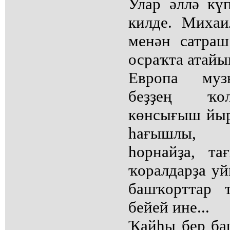
Улар әллә кү
килде. Миха
менән сатра
осраҡта атайы
Европа муз
беҙҙең ҡо
көнсығыш йыр
һағышлы, 
һорнайҙа, т
ҡоралдарҙа уй
башҡорттар 
бейей ине...
Ҡайһы бер ба