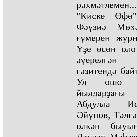
рәхмәтлемен...
"Киске Өфө"
Фәүзиә Мөх
ғүмерен журн
Үҙе өсөн оло
әүерелгән
гәзитендә бай
Ул ошо б
йылдарҙағы 
Абдулла Ис
Әйүпов, Тәлғә
өлкән быуын
Дәүләт Мәһәҙ