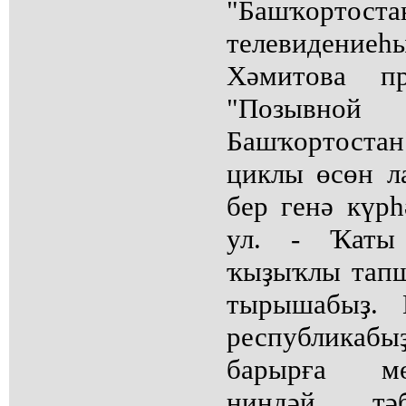
"Башҡорт
телевидение
Хәмитова пр
"Позывной 
Башҡортост
циклы өсөн л
бер генә күрһ
ул. - Ҡаты 
ҡыҙыҡлы тап
тырышабыҙ. 
республикабы
барырға мө
ниндәй тәб