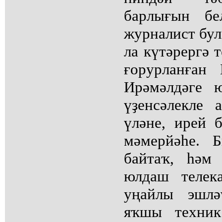
барлығын бе
журналист бул
ла күтәрергә 
ғорурланған
Ирәмәлдәге 
үҙенсәлекле
үләне, ирей 
мәмерйәһе. 
байтаҡ, һәм
юлдаш телек
уңайлы эшлә
яҡшы техник