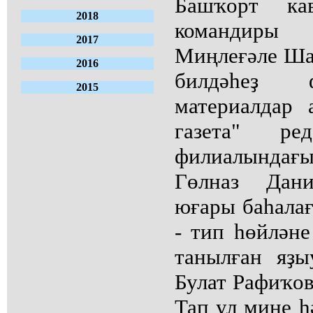
Башҡорт кав
2018
командиры
2017
Миңлеғәле Ша
2016
билдәһеҙ 
2015
материалдар 
газета" ре
филиалындағ
Гөлназ Дани
юғары баһалағ
- тип һөйләне
танылған яҙ
Булат Рафиҡов
Тап ул мине 