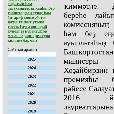
сифатын һәм
ҡиммәтле. Д
дауаханаларҙа ҡайһы бер
табиптарҙың тупаҫ һәм
береһе лай
битараф мөнәсәбәтен
ҡаты тәнҡит утына
комиссияның
тотто. Һеҙгә ошондай
күңелһеҙ күренештәр
һәм беҙ еңе
менән осрашырға тура
килгәне бармы?
ауырлыҡһыҙ 
Сайттың архивы
Башҡортостан
министры 
2025
2024
Хоҙайбирҙин 
2023
премияһы б
2022
рәйесе Салауа
2021
2016 йы
2020
лауреаттарын
2019