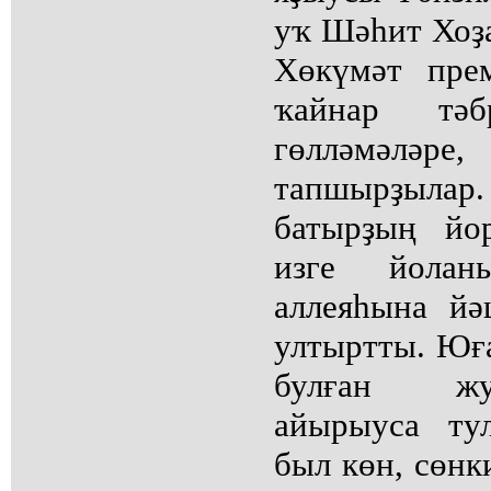
уҡ Шәһит Хоҙ
Хөкүмәт пре
ҡайнар тәбр
гөлләмәләре,
тапшырҙылар.
батырҙың йо
изге йола
аллеяһына й
ултыртты. Юғ
булған жу
айырыуса ту
был көн, сөнк