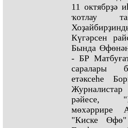
11 октябрҙә и
ҡотлау та
Хоҙайбирҙин
Күгәрсен рай
Бында Өфөнән
- БР Матбуға
саралары б
етәксеһе Бо
Журналиста
рәйесе, "
мөхәррире А
"Киске Өфө"