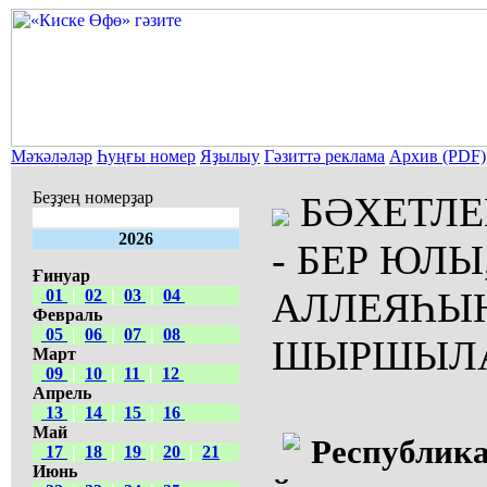
Мәҡәләләр
Һуңғы номер
Яҙылыу
Гәзиттә реклама
Архив (PDF)
Беҙҙең номерҙар
БӘХЕТЛЕ
2026
- БЕР ЮЛ
Ғинуар
АЛЛЕЯҺЫ
01
|
02
|
03
|
04
Февраль
05
|
06
|
07
|
08
ШЫРШЫЛА
Март
09
|
10
|
11
|
12
Апрель
13
|
14
|
15
|
16
Май
Республик
17
|
18
|
19
|
20
|
21
Июнь