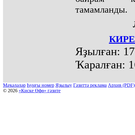
тамамланды.
КИРЕ
Яҙылған:
17
Ҡаралған:
1
Мәҡәләләр
Һуңғы номер
Яҙылыу
Гәзиттә реклама
Архив (PDF)
© 2026
«Киске Өфө» гәзите
Мәҡәләләр күсермәһен алыу, күсереп баҫыу йәки материалды тулыраҡ файҙаланыу мәсьәләләре буйынса
Беҙҙең электрон адрес: kiskeufa@mail.ru