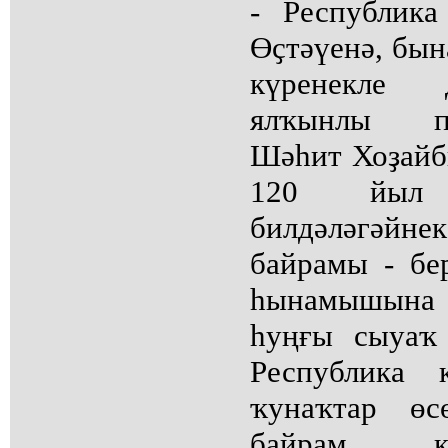
- Республика
Өҫтәүенә, бын
күренекле 
ялҡынлы пуб
Шәһит Хоҙай
120 йыл
билдәләгәй
байрамы - бе
һынамышына 
һуңғы сыуаҡ
Республика 
ҡунаҡтар өс
байрам к