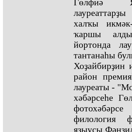
Гөлфиә Я
лауреаттарҙы
халҡы икмәк
ҡаршы алды
йортонда лау
тантанаһы бул
Хоҙайбирҙин 
район преми
лауреаты - "М
хәбәрсеһе Гөл
фотохәбәр
филология ф
яҙыусы Фәнзи