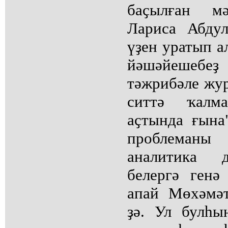
баҫылған мә
Лариса Абдул
үҙен уратып а
йәшәйешеб
тәжрибәле жу
ситтә ҡалм
аҫтында ғына
проблеман
аналитика д
белергә генә
апай Мөхәмә
ҙә. Ул булһы