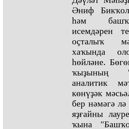
Әниф Бикҡол
һәм башҡа
исемдәрен т
оҫталыҡ мә
хаҡында ол
һөйләне. Бөг
ҡыҙының "
аналитик мә
көнүҙәк мәсьәл
бер нәмәгә лә 
яҙғайны лаур
ҡына "Башҡо