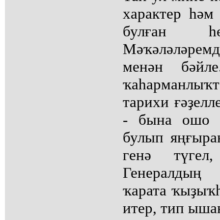
характер һәм
булған һө
Мәҡәләләремд
менән бәйле
ҡаһарманлы
тарихи ғәҙелле
- бына ошо 
булып яңғыра
генә түгел
Генералдың 
ҡарата ҡыҙыҡ
итер, тип ышан