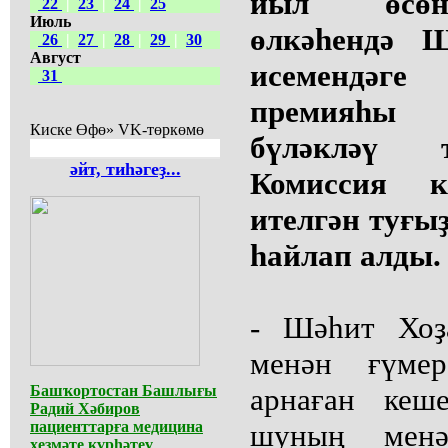
йыл өсөн
22
|
23
|
24
|
25
Июль
өлкәһендә Ш
26
|
27
|
28
|
29
|
30
Август
исемендә
31
премияһы
Киске Өфө» VK-төркөмө
бүләкләү 
әйт, тиһәгеҙ...
Комиссия к
ителгән туғыҙ
һайлап алды.
- Шәһит Хоҙ
менән ғүмер
Башҡортостан Башлығы
арнаған кеш
Радий Хәбиров
пациенттарға медицина
шуның менә
хеҙмәте күрһәтеү