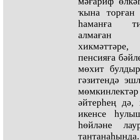
мәғариф өлкә
ҡына торған 
һаманға т
алмаған т
хикмәттәре,
пенсияға бәйле
мөхит булды
гәзитендә эш
мөмкинлектә
әйтерһең дә,
икенсе һулы
һөйләне лау
тантанаһында.