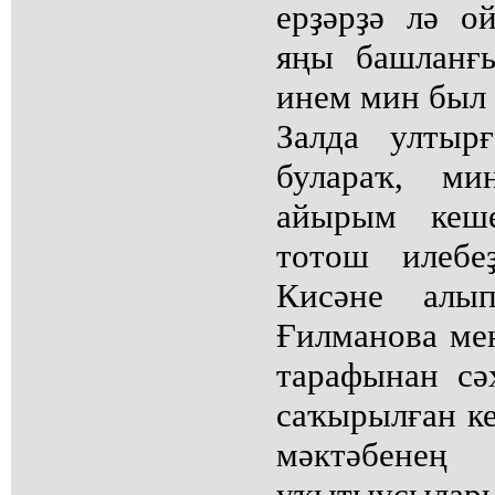
ерҙәрҙә лә о
яңы башланғ
инем мин был 
Залда ултыр
булараҡ, ми
айырым кеше
тотош илебе
Кисәне алы
Ғилманова ме
тарафынан сә
саҡырылған к
мәктәбен
уҡытыусыла