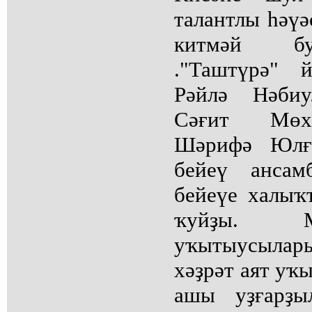
талантлы һәүә
китмәй бу
."Таштүрә" 
Рәйлә Нәбиу
Сәғит Мөх
Шәрифә Юлғо
бейеү ансам
бейеүе халыҡ
ҡуйҙы. 
уҡытыусыла
хәҙрәт аят уҡ
ашы уҙғарҙы