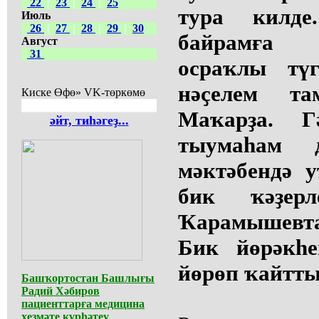
22
|
23
|
24
|
25
тура килд
Июль
26
|
27
|
28
|
29
|
30
байрамға 
Август
31
осраҡлы тү
нәҫелем та
Киске Өфө» VK-төркөмө
Маҡарҙа. 
әйт, тиһәгеҙ...
тыумаһам 
мәктәбендә 
бик ҡәҙер
Ҡарамышевта
Бик йөрәкһе
йөрөп ҡайтт
Башҡортостан Башлығы
Радий Хәбиров
пациенттарға медицина
хеҙмәте күрһәтеү