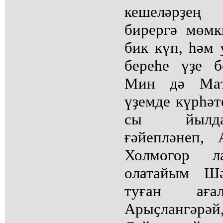
кешеләрҙең
бирергә мөмк
бик күп, һәм
береһе үҙе б
Мин дә Маҡ
үҙемде күрһәте
сы йылдар
ғәйепләнеп,
Холмогор ла
олатайым Шә
туған ағал
Арыҫлангәр