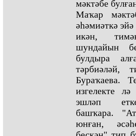
мәктәбе булған
Маҡар мәктә
әһәмиәткә эйә 
икән, тим
шундайын б
булдыра алғ
тәрбиәләй, 
Бураҡаева. Т
изгелекте лә
эшләп етк
башҡара. "А
юнған, әсә
бескән" тип 