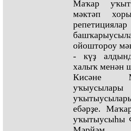
Маҡар уҡыт
мәктәп хор
репетицияла
башҡарыусыл
ойоштороу мә
- күҙ алдын
халыҡ менән 
Кисәне М
уҡыус
уҡытыусыла
ебәрҙе. Маҡа
уҡытыусыһы 
Мәрйәм