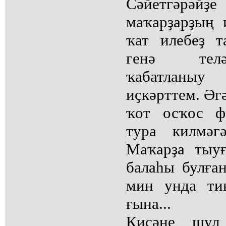
Сәйетгәрә
маҡарҙарҙың 
ҡат илебеҙ т
генә телә
ҡабатланыу
иҫкәрттем. Әг
ҡот осҡос ф
тура килмәг
Маҡарҙа тыу
балаһы булға
мин унда ти
ғына...
Кисәне шул 