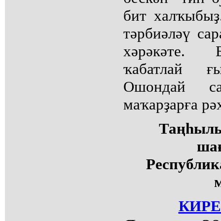
бит халҡыбыҙ
тәрбиәләү сар
хәрәкәте. 
ҡабатлай ғы
Ошондай са
маҡарҙарға рә
Таңһыл
ша
Республик
КИРЕ