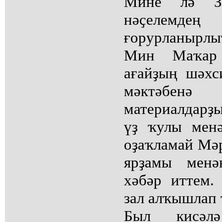
Мине лә З
нәҫелемде
ғорурланырлы
Мин Маҡар 
ағайҙың шәх
мәктәбе
материалдарҙ
үҙ ҡулы мен
оҙаҡламай Мә
ярҙамы менә
хәбәр иттем.
зал алҡышлап 
Был кисәл