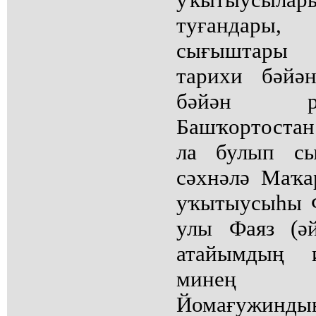
туғандары
сығыштары 
тарихи бәйә
бәйән р
Башҡортоста
ла булып сы
сәхнәлә Маҡа
уҡытыусыһы 
улы Фаяз (ә
атайымдың 
минең ҡ
Йомағужинды