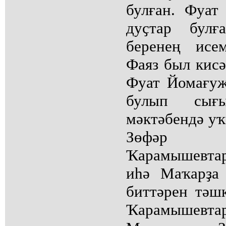
булған. Фуат
дуҫтар булғ
беренең исе
Фаяз был кис
Фуат Йомағу
булып сығ
мәктәбендә у
Зөфәр 
Ҡарамышевта
иһә Маҡарҙа
биттәрен тәш
Ҡарамышевта