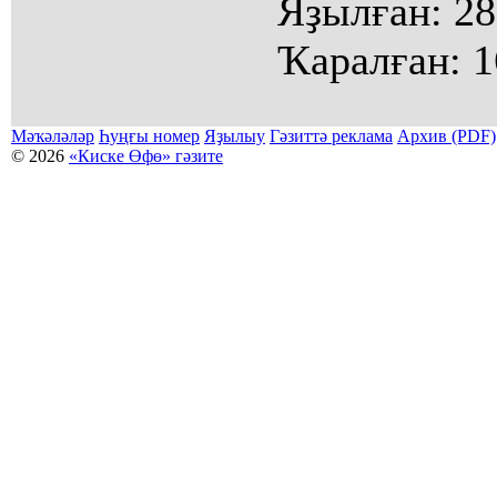
Яҙылған:
28
Ҡаралған:
1
Мәҡәләләр
Һуңғы номер
Яҙылыу
Гәзиттә реклама
Архив (PDF)
© 2026
«Киске Өфө» гәзите
Мәҡәләләр күсермәһен алыу, күсереп баҫыу йәки материалды тулыраҡ файҙаланыу мәсьәләләре буйынса
Беҙҙең электрон адрес: kiskeufa@mail.ru