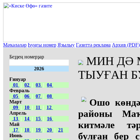
Мәҡәләләр
Һуңғы номер
Яҙылыу
Гәзиттә реклама
Архив (PDF)
Беҙҙең номерҙар
МИН ДӘ 
2026
ТЫУҒАН Б
Ғинуар
01
|
02
|
03
|
04
Февраль
05
|
06
|
07
|
08
Ошо көндә
Март
09
|
10
|
11
|
12
районы Ма
Апрель
13
|
14
|
15
|
16
китмәле тә
Май
17
|
18
|
19
|
20
|
21
булған бер 
Июнь