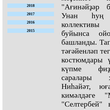
"Ағинәйҙәр 
2018
Унан һуң 
2017
2016
коллективы 
2015
буйынса ойо
башланды. Тап
тәғәйенләп те
костюмдары ү
күпме фиҙа
саралары 
Ниһайәт, юғ
кимәлдәге "
"Селтербей" 