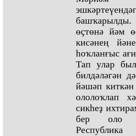
эшкәрте
башҡарылды
өҫтөнә йәм ө
кисәнең йән
һоҡланғыс ағи
Тап улар бы
билдәләгән д
йәшәп киткән
ололоҡлап хә
сикһеҙ ихтира
бер оло т
Республика