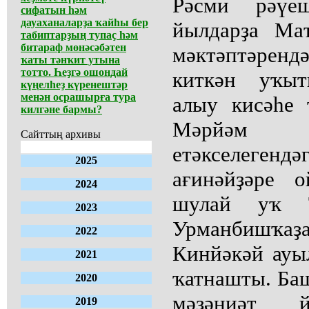
Рәсми рәүеш
сифатын һәм
дауаханаларҙа ҡайһы бер
йылдарҙа Ма
табиптарҙың тупаҫ һәм
битараф мөнәсәбәтен
мәктәптәрен
ҡаты тәнҡит утына
тотто. Һеҙгә ошондай
киткән уҡыт
күңелһеҙ күренештәр
менән осрашырға тура
алыу кисәһе 
килгәне бармы?
Мәрйәм
Сайттың архивы
етәкселеген
2025
ағинәйҙәре 
2024
шулай уҡ Ҡ
2023
Урманбишҡ
2022
Кинйәкәй ауы
2021
ҡатнашты. Ба
2020
мәҙәниәт й
2019