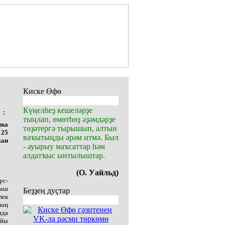
Киске Өфө
Күңелһеҙ кешеләрҙе
-
тыңлап, өмөтһөҙ әҙәмдәрҙе
ыка
төҙәтергә тырышып, алтын
 25
ваҡытыңды әрәм итмә. Был
ҡан
- ауырыу маҡсаттар һәм
алдатҡыс ынтылыштар.
(О. Уайльд)
рс-
баш
Беҙҙең дуҫтар
лек
ның
нда
уйы