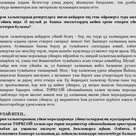
ралымды алдым. Белгестәр уның дөрөҫ яһалыуын билдәләне, тик думб
ләүҙә ҡиммәтерәк ағас материалы ҡулланырға кәңәш итте.
рлө халыҡтарҙың репертуарға ингән көйҙәрен тиҙ генә өйрәнергә тура кил
гәйнең инде. Ә шулай ҙа башҡа милләттәрҙең көйөн еренә еткереп уй
еттереп буламы?
Төрлө халыҡтарҙың көйҙәрен уйнай белеү - бер, иң тәүҙә үҙ халҡыңдың мо
машасы алдына еренә еткереп сығарыу маҡсат бит. Башҡорт халҡының ҡан
ңгәнен, булмышын башҡа берәү ҙә тулыһынса сағылдыра алмай, әлбит
шҡортҡа хас моң бер төрлө, төрөк кешеһе күңелендә ул икенсе төрлө ярала. Шу
ҙ ниндәй музыка ҡоралында уйнарға өйрәнһәк тә, ниндәй халыҡтың көйҙәрен о
шҡарһаҡ та, уның төп йөкмәткеһен тулыһынса асып еткерә алмайбыҙ. Шулай 
райҙа кем генә уйнаһа ла, ул башҡорт халҡының көйгә һалынған рухиә
машасыға тулыһынса тапшырмай. Моң - һәр халыҡтың үҙенә айырым Йыһан
шөрөлгән йәшерен мәғлүмәт, ә музыкант уны йөрәге аша үткәргәндән һуң ғ
шҡаларға ла дөрөҫ итеп еткерә ала. Ер йөҙөндәге халыҡтар бушҡа ғына тө
еп яралтылмаған, һәр кем үҙ көйөн уйнарға, үҙ моңон киләсәк быуындар
пшырып барырға тейеш. ТӨРКСОЙ ойошмаһының халыҡ музыка ҡоралд
самблендә төрлө милләт вәкиле нәҡ үҙ халҡының милли уйын ҡоралдарында
йҙәрен сәхнәгә сығып уйнауы, үҙ мәҙәниәтен һәм рухиәтен күрһәтә алыуы 
йәхәттәребеҙҙе үҙенсәлекле итте.
ЛАЙ ИТЕП...
рки халыҡтарының уйын ҡоралдарында уйнаусыларҙың иң аҫылдарын бе
плаған ТӨРКСОЙ халыҡ-ара төрки мәҙәниәттәр ойошмаһының оркестры
табан да уңышлы эшләүен күреп, һоҡланырға яҙһын. Әлбиттә, 
ллективта башҡорт халҡының да лайыҡлы вәкилдәре милләтебеҙҙе балҡы