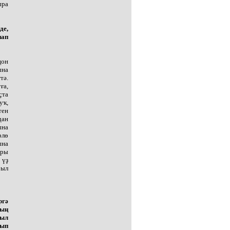
ыра
де,
нап
ңон
ына
тә.
ға,
ҫта
уҡ,
тен
дан
ына
рлө
ына
ары
 үҙ
был
ргә
ның
был
тып