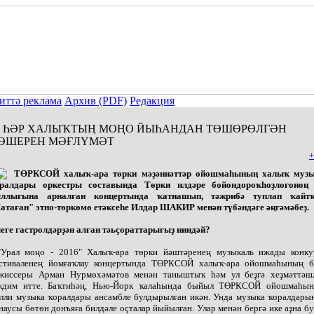
иттә реклама
Архив (PDF)
Редакция
ҺӘР ХАЛЫҠТЫҢ МОҢО ЙЫҺАНДАН ТӨШӨРӨЛГӘН
ӘШЕРЕН МӘҒЛҮМӘТ
+
ТӨРКСОЙ халыҡ-ара төрки мәҙәниәттәр ойошмаһының халыҡ муз
ралдары оркестры составында Төрки илдәре бойондороҡһоҙлоғоноң
ллығына арналған концертында ҡатнашып, тәжрибә туплап ҡайт
атаған" этно-төркөмө етәксеһе Илдар ШАКИР менән түбәндәге әңгәмәбеҙ.
еге гастролдәрҙән алған тәьҫораттарығыҙ ниндәй?
"Урал моңо - 2016" Халыҡ-ара төрки йәштәренең музыкаль ижады конку
стиваленең йомғаҡлау концертында ТӨРКСОЙ халыҡ-ара ойошмаһының 
жиссеры Арман Нурмөхәмәтов менән таныштыҡ һәм ул беҙгә хеҙмәттәш
ҡдим итте. Баҡтиһәң, Нью-Йорк ҡалаһында быйыл ТӨРКСОЙ ойошмаһы
лли музыка ҡоралдары ансамбле булдырылған икән. Унда музыка ҡоралдары
наусы бөтөн донъяға билдәле оҫталар йыйылған. Улар менән бергә ике аҙна б