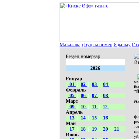
Мәҡәләләр
Һуңғы номер
Яҙылыу
Гәз
Беҙҙең номерҙар
Й
2026
Ғинуар
ҡо
01
|
02
|
03
|
04
йы
Февраль
"Й
05
|
06
|
07
|
08
Март
Әл
09
|
10
|
11
|
12
- 
Апрель
фе
13
|
14
|
15
|
16
ре
Май
тә
17
|
18
|
19
|
20
|
21
ми
Июнь
уй