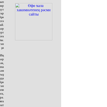
йып
лар
ҡут
тар
йҙө
ргә
ай.
һәр
ерт
рға
лы.
гән
 ҙа
 Иң
һәр
әк,
ына
һәм
ғыҙ
нда
йҙө
гән
лли
ға,
ра.
яға
рат