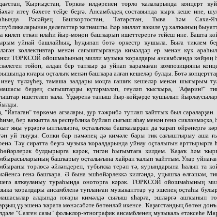
ҙағстан, Ҡырғыҙстан, Төркиә илдәренең төрлө ҡалаларында концерт ҡу
йәхәт итеү бәхете тейҙе беҙгә. Ансамблдең составында ҡырҡ кеше ине, шу
аһында Рәсәйҙең Башҡортостан, Татарстан, Тыва һәм Саха-Я
спубликаларынан делегаттар ҡатнашты. Һәр милләт вәкиле үҙ халҡының быуат
а килеп еткән илаһи йыр-моңон башҡарып ишеттерергә тейеш ине. Башта кө
ырым уйнай башлайһың, һуңынан бөтә оркестр ҡушыла. Быға тиклем бе
ләгән коллективтар менән сағыштырғанда кимәлдәр ер менән күк араһыл
нки ТӨРКСОЙ ойошмаһының милли музыка ҡоралдары ансамблендә көйҙөң 
скәлеген тойоп, алдан бер тапҡыр ҙа уйнап ҡарамаған композицияны конц
рышында юғары оҫталыҡ менән башҡара алған кешеләр булды. Бөтә концертта
 инеү түләүһеҙ, тамаша залдары моңға ғашиҡ кешеләр менән шығырым ту
машасы беҙҙең сығыштарҙы күтәрмәләп, геүләп ҡысҡыра, "Афарин!" ти
уыштар ишетелеп ҡала. Үҙҙәренә таныш йыр-көйҙәрҙе ҡушылып йырлаусылар
былды.
ҙ, "Йатаған" төркөмө ағзалары, ҙур тәжрибә туплап ҡайттыҡ был сараларҙан.
һиме, бер ваҡытта ла республика буйлап сығыш яһау менән генә сикләнмәҫкә, 
ҡыт яңы үрҙәргә ынтылырға, оҫталыҡҡа башҡаларҙан да ҡарап өйрәнергә кәр
гән уй тыуҙы. Сөнки бар нәмәнең дә кимәле бары тик сағыштырыу аша ғ
ренә. Тәү сиратта беҙгә музыка ҡоралдарында уйнау оҫталығын арттырырға 
һөйәрлерәк булдырырға кәрәк, тигән һығымтаға килдем. Ҡаҙаҡ һәм ҡыр
мбырасыларының башҡарыу оҫталығына хайран ҡалып ҡайттым. Улар уйнаға
мбыраны төрлөсә әйләндереп, тубыҡҡа терәп тә, яурындарына һалып та кө
мәйенсә генә башҡара. Ә бына эшһөйәрлеккә килгәндә, уңышҡа өлгәшәм, ти
шегә ялҡауланыу тураһында оноторға кәрәк. ТӨРКСОЙ ойошмаһының ми
зыка ҡоралдары ансамбленә тупланған музыканттар үҙ эшенең оҫтаһы булыр
машасылар алдында юғары кимәлдә сығыш яһарға, эшләргә ашҡынып то
арҙың үҙ эшенә ҡарата мөнәсәбәте бөтөнләй икенсе. Ҡаҙағстандың бөтөн донъ
лдәле "Сазген сазы" фольклор-этнографик ансамбленең музыкаль етәксеһе Ма