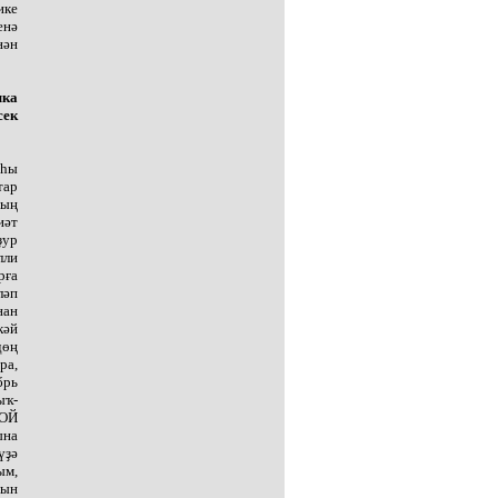
ике
енә
нән
ка
сек
аһы
тар
ның
иәт
ҙур
лли
рға
ләп
нан
кәй
дөң
ра,
брь
ыҡ-
СОЙ
ына
үҙә
ым,
йын