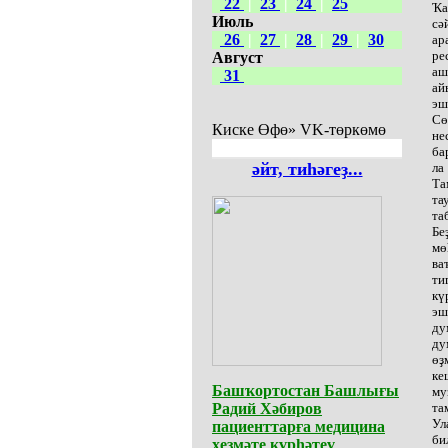
22
|
23
|
24
|
25
Ҡа
Июль
сә
26
|
27
|
28
|
29
|
30
ар
ре
Август
аш
31
ай
эш
Сө
Киске Өфө» VK-төркөмө
не
ба
әйт, тиһәгеҙ...
ла
Та
та
та
Бе
мө
ва
ти
кү
эш
ду
ду
өҙ
ке
Башҡортостан Башлығы
му
Радий Хәбиров
та
Ул
пациенттарға медицина
би
хеҙмәте күрһәтеү