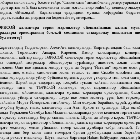
лбиров менән эшләү бәхете тейҙе. "Сазген сазы" ансамбленең репертуарында 
ңдән артыҡ көй, был коллективта ысын мәғәнәһендә эшһөйәр кешеләр эшләү
андым. Әйткәндәй, Ҡаҙағстанда традицион музыка кафедраһы беҙҙәге
ңыраҡ асылһа ла, уларҙың эш һөҙөмтәһе иҫ китерлек...
РКСОЙ халыҡ-ара төрки мәҙәниәттәр ойошмаһының халыҡ музы
ралдары оркестрының бәләкәй составына саҡырылыу яңылығын ни
бул иттегеҙ?
Ҡаҙағстандың Талдыҡорған, Алма-Ата ҡалаларында, Ҡырғыҙстандың баш ҡал
шкәктә, Төркиәләге Анкара, Киренея, Измир ҡалаларында концерт
мамланып, ҡайтыр мәлдә ТӨРКСОЙ халыҡ-ара төрки мәҙәниәттәр ойошмаһы
нә ошондай гастролдәр ойоштороуы тураһында ишеттем, ләкин әһәм
рмәнем. Ошо ике аҙналыҡ концерт туры ла беҙҙең "Йатаған" төркөмө өсөн 
ҙаныш ине, етмәһә, самолеттан килеп төшкәс тә мин Силәбе өлкәһенә ми
зыка ҡоралдарында уйнау буйынса оҫталыҡ дәресе үткәрергә тип, юлға сығы
йешмен. Шулай яңы тәьҫораттар, тәжрибә туплап ҡайтып, илһамланып эш
рөгәндә тағы ла ТӨРКСОЙ халыҡ-ара төрки мәҙәниәттәр ойошмаһы
лтыратып, ойошманың халыҡ-ара музыка ҡоралдары оркестрының бәлә
ставында уйнарға саҡырҙылар. Тәүҙә ике кеше килегеҙ: үҙең һәм төркөм
райсыһы Морат Йәноҙаҡов, тигәйнеләр. Мин өсәүләп барайыҡ, ҡурай, думбы
л-ҡубыҙ булыр, тигәс, килештеләр һәм Азат Нухов та ҡушылды. Шул октя
ында Төркиәнең Стамбул һәм Малатья ҡалаларында ун ете кешенән торған хал
а оркестр составында беҙ ҙә сығыш яһаныҡ. Шуны ла әйтергә кәрәк, ТӨРК
лыҡ-ара төрки мәҙәниәттәр ойошмаһының халыҡ музыка ҡоралдары оркестр
ҙҙәге медиатор менән уйналған, тимер ҡыллы думбыра ҡабул ителмәй. Тә
рғанда мин бер ҡылы ғына тимерҙән булған думбырамды алып барғайн
нарға рөхсәт итмәнеләр. Шуға, икенсе барғанда Илһам Байбулдин эшләгән у