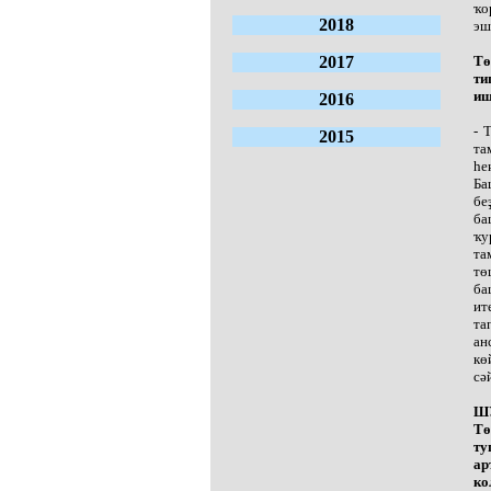
ҡо
2018
эш
2017
Тө
ти
иш
2016
- 
2015
та
һе
Ба
бе
ба
ҡу
та
тө
ба
ит
та
ан
кө
сә
ШУ
Тө
ту
ар
ко