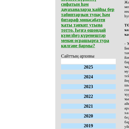
Жа
сифатын һәм
ме
дауаханаларҙа ҡайһы бер
ин
табиптарҙың тупаҫ һәм
һу
битараф мөнәсәбәтен
ҡаты тәнҡит утына
ТӨ
тотто. Һеҙгә ошондай
ҡо
ҡа
күңелһеҙ күренештәр
менән осрашырға тура
- 
килгәне бармы?
Би
та
Сайттың архивы
йә
би
2025
ҡа
му
те
2024
йө
шы
2023
со
ҡу
2022
ҡы
ай
2021
ар
ха
2020
бе
ба
2019
уй