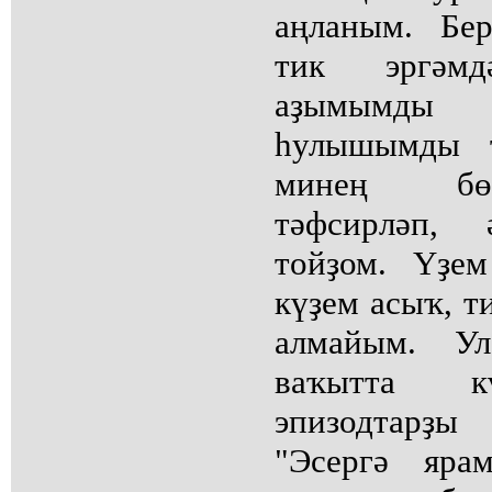
аңланым. Бе
тик эргәм
аҙымымды 
һулышымды т
минең бө
тәфсирләп, 
тойҙом. Үҙе
күҙем асыҡ, т
алмайым. У
ваҡытта к
эпизодтарҙы
"Эсергә яра