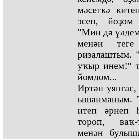
мәсеткә ките
эсеп, йөҙөм
"Мин дә үлдем,
менән теге
ризалаштым. "
уҡыр инем!" т
йомдом...
Иртән уянғас,
ышанманым. 
итеп әрнеп 
тороп, ваҡ-
менән булыш