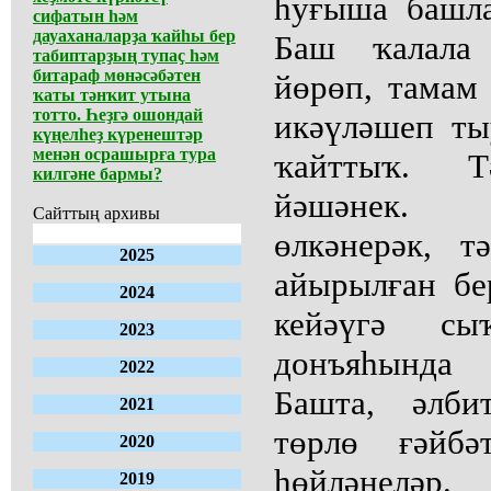
һуғыша башл
сифатын һәм
дауаханаларҙа ҡайһы бер
Баш ҡалала 
табиптарҙың тупаҫ һәм
битараф мөнәсәбәтен
йөрөп, тамам
ҡаты тәнҡит утына
тотто. Һеҙгә ошондай
икәүләшеп ты
күңелһеҙ күренештәр
менән осрашырға тура
ҡайттыҡ. Т
килгәне бармы?
йәшәнек. 
Сайттың архивы
өлкәнерәк, 
2025
айырылған бе
2024
кейәүгә с
2023
донъяһында
2022
Башта, әлби
2021
төрлө ғәйбә
2020
һөйләнеләр.
2019