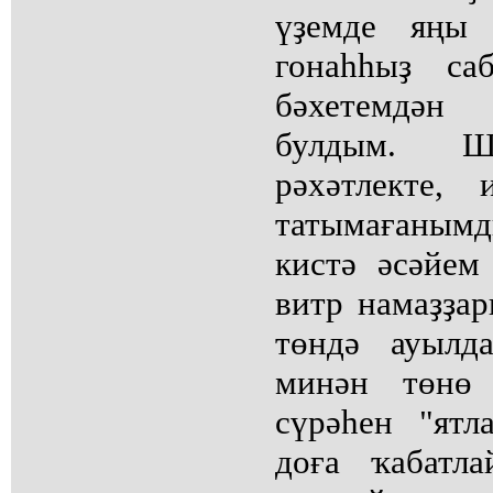
үҙемде яңы 
гонаһһыҙ са
бәхетемдән
булдым. Шу
рәхәтлекте,
татымағаны
кистә әсәйем
витр намаҙҙа
төндә ауылд
минән төнө 
сүрәһен "ятл
доға ҡабатл