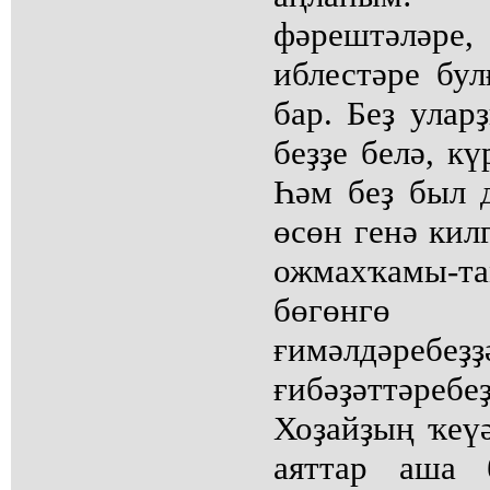
фәрештәлә
иблестәре бул
бар. Беҙ улар
беҙҙе белә, кү
Һәм беҙ был 
өсөн генә килг
ожмахҡамы-та
бөгөнгө 
ғимәлдәребеҙҙ
ғибәҙәттәре
Хоҙайҙың ҡеүә
аяттар аша 