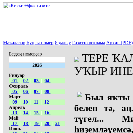
Мәҡәләләр
Һуңғы номер
Яҙылыу
Гәзиттә реклама
Архив (PDF)
Беҙҙең номерҙар
ТЕРЕ ҠА
2026
УҠЫР ИНЕМ
Ғинуар
01
|
02
|
03
|
04
Февраль
05
|
06
|
07
|
08
Был яҡты 
Март
09
|
10
|
11
|
12
белеп тә, а
Апрель
13
|
14
|
15
|
16
түгел... М
Май
17
|
18
|
19
|
20
|
21
һиҙемләүемс
Июнь