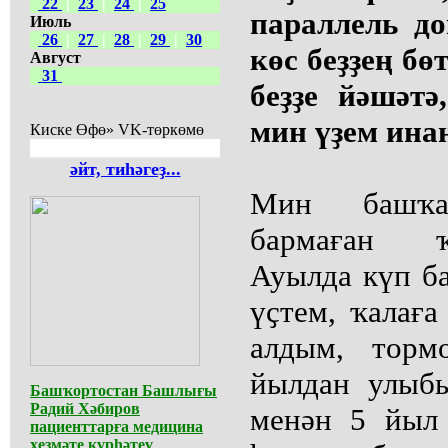
22
|
23
|
24
|
25
параллель д
Июль
26
|
27
|
28
|
29
|
30
көс беҙҙең бө
Август
31
беҙҙе йәшәтә
мин үҙем ина
Киске Өфө» VK-төркөмө
әйт, тиһәгеҙ...
Мин башҡа
бармаған ҡ
Ауылда күп б
үҫтем, ҡалаға
алдым, торм
йылдан улыб
Башҡортостан Башлығы
Радий Хәбиров
менән 5 йыл 
пациенттарға медицина
хеҙмәте күрһәтеү