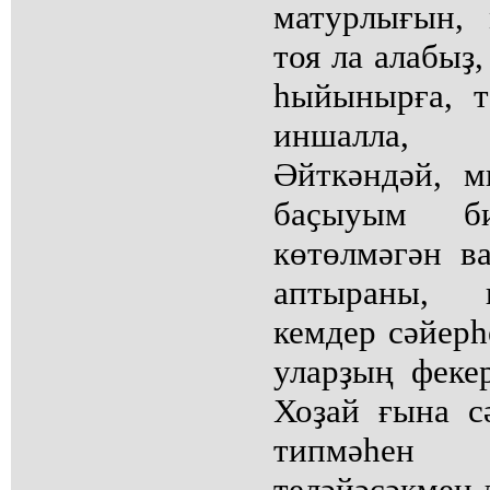
матурлығын, 
тоя ла алабыҙ,
һыйынырға, т
иншалла, 
Әйткәндәй, м
баҫыуым б
көтөлмәгән в
аптыраны, 
кемдер сәйерһ
уларҙың феке
Хоҙай ғына с
типмәһен
теләйәсәкмен 