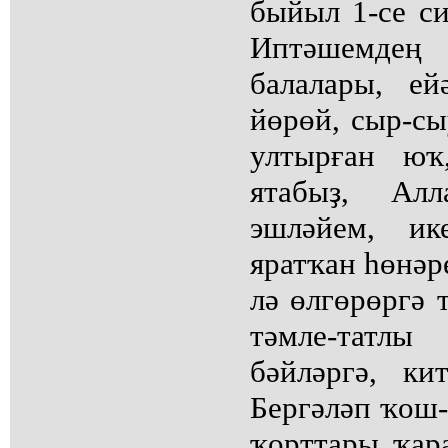
быйыл 1-се с
Иптәшемдең
балалары, ей
йөрөй, сыр-сы
ултырған юҡ
ятабыҙ, Ал
эшләйем, ик
яратҡан һөнәре
лә өлгөрөргә 
тәмле-татлы
бәйләргә, ки
Бергәләп ҡош-
ҡорттары ҡара