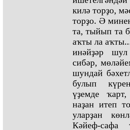
килә торҙо, м
торҙо. Ә мине
та, тыйып та 
аҡты ла аҡты..
инәйҙәр шул
сибәр, мөләйе
шундай бәхетл
булып күре
үҙемде ҡарт,
наҙан итеп т
уларҙан көн
Кәйеф-сафа 