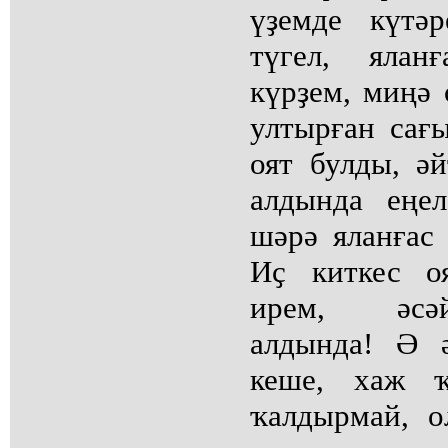
үҙемде күтә
түгел, ялан
күрҙем, миңә
ултырған сағ
оят булды, әй
алдында еңел
шәрә яланғас
Иҫ киткес о
ирем, әсә
алдында! Ә 
кеше, хаж ҡ
ҡалдырмай, 