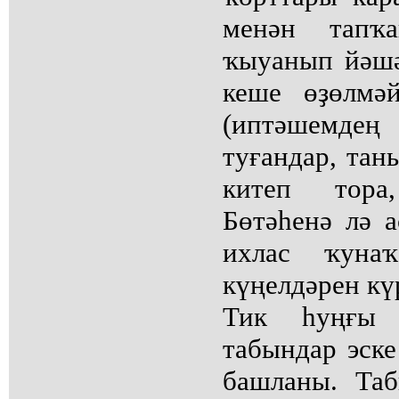
менән тапҡа
ҡыуанып йәшә
кеше өҙөлмәй
(иптәшемдең
туғандар, тан
китеп тора
Бөтәһенә лә а
ихлас ҡунаҡ
күңелдәрен кү
Тик һуңғы 
табындар эск
башланы. Таб