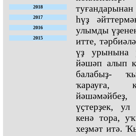
туғандарынан 
2018
һүҙ әйттерм
2017
2016
улымды үҙенең
2015
итте, тәрбиәлә
үҙ урынына 
йәшәп алып к
балабыҙ- ҡ
ҡарауға, 
йәшәмәйбе
үҫтерҙек, ул
кенә тора, у
хеҙмәт итә. Ҡ