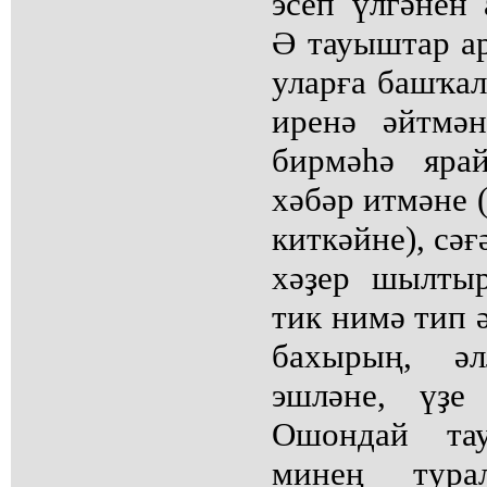
эсеп үлгәнен
Ә тауыштар ар
уларға башҡал
иренә әйтмә
бирмәһә яра
хәбәр итмәне 
киткәйне), сәғ
хәҙер шылтыр
тик нимә тип ә
бахырың, ә
эшләне, үҙе
Ошондай тау
минең тура