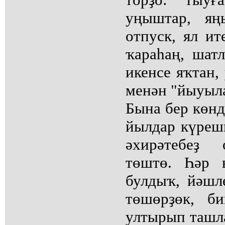
уңыштар, яң
отпуск, ял ит
ҡараһаң, шат
икенсе яҡтан,
менән "йыуыла
Бына бер көнд
йылдар күреш
әхирәтебеҙ 
төштө. Һәр 
булдыҡ, йәшл
төшөрҙөк, б
ултырып ташл