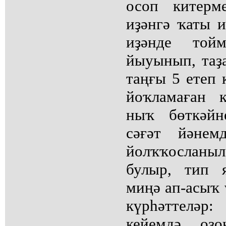
осоп китерм
иҙәнгә ҡаты 
иҙәнде той
йыуынып, таҙ
таңғы 5 етеп 
йоҡламаған 
ныҡ бөткәйн
сәғәт йәнем
йолҡҡосланы
булыр, тип 
миңә ап-асыҡ 
күрһәттеләр
кейемдә, оҙ