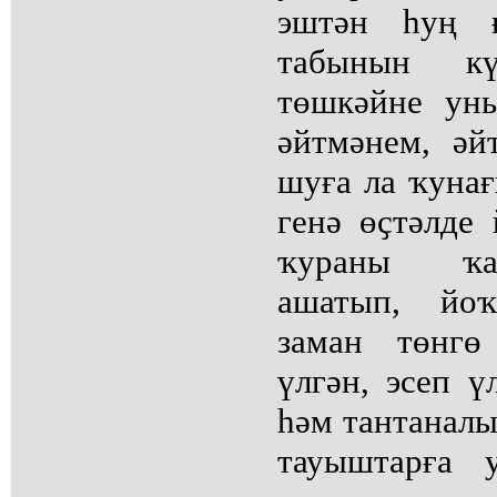
эштән һуң ғ
табынын к
төшкәйне ун
әйтмәнем, әйт
шуға ла ҡунағ
генә өҫтәлде
ҡураны ҡа
ашатып, йоҡ
заман төнгө
үлгән, эсеп ү
һәм тантанал
тауыштарға 