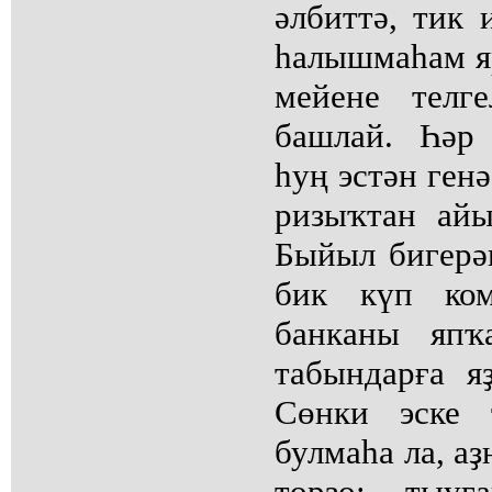
әлбиттә, тик 
һалышмаһам яр
мейене телг
башлай. Һәр
һуң эстән ген
ризыҡтан ай
Быйыл бигерәк
бик күп ком
банканы япҡ
табындарға я
Сөнки эске 
булмаһа ла, а
торҙо: тыуғ