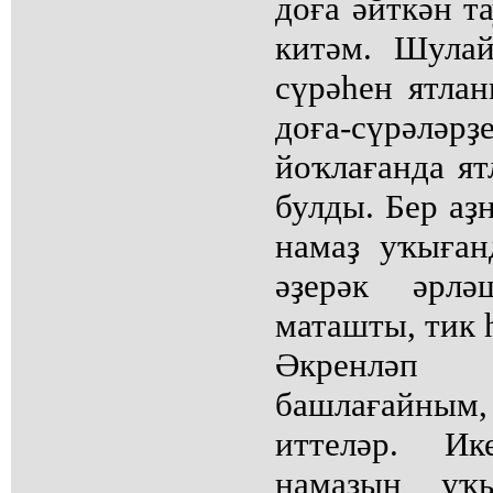
доға әйткән 
китәм. Шулай
сүрәһен ятла
доға-сүрә
йоҡлағанда ят
булды. Бер аҙ
намаҙ уҡыған
әҙерәк әрлә
маташты, тик 
Әкренлә
башлағайны
иттеләр. И
намаҙын уҡ