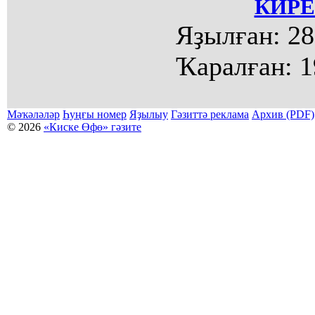
КИРЕ
Яҙылған:
28
Ҡаралған:
1
Мәҡәләләр
Һуңғы номер
Яҙылыу
Гәзиттә реклама
Архив (PDF)
© 2026
«Киске Өфө» гәзите
Мәҡәләләр күсермәһен алыу, күсереп баҫыу йәки материалды тулыраҡ файҙаланыу мәсьәләләре буйынса
Беҙҙең электрон адрес: kiskeufa@mail.ru