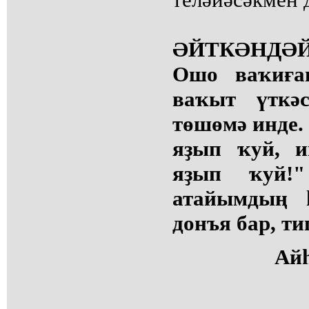
ӘЙТКӘНДӘЙ.
Ошо ваҡиға
ваҡыт үткә
төшөмә инде
яҙып ҡуй, и
яҙып ҡуй!
атайымдың һ
донъя бар, ти
Ай