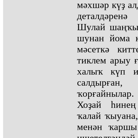
мәхшәр күҙ ал
деталдәренә
Шулай шаңҡы
шунан йома 
мәсеткә кит
тиклем арыу ғ
халыҡ күп и
салдырға
ҡорғайнылар
Хоҙай һинең
ҡалай ҡыуана,
менән ҡаршы 
ишетелгәндә