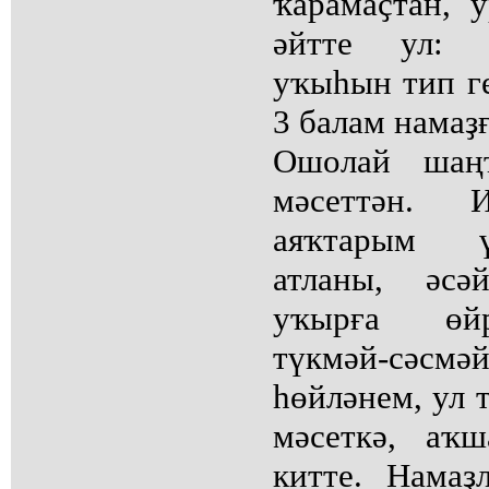
ҡарамаҫтан, 
әйтте ул: 
уҡыһын тип ге
3 балам намаҙғ
Ошолай шаң
мәсеттән.
аяҡтарым ү
атланы, әсә
уҡырға өйр
түкмәй-сә
һөйләнем, ул 
мәсеткә, аҡ
китте. Нама