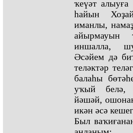
ҡеүәт алыуға
һайын Хоҙа
иманлы, нама
айырмауын т
иншалла, ш
Әсәйем дә би
теләктәр телә
балаһы бөтәһ
уҡый белә,
йәшәй, ошонан
икән әсә кешег
Был ваҡиғана
аңланым: 