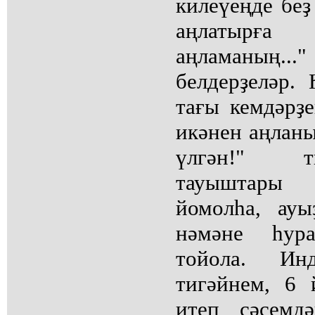
килеүеңде беҙ
аңлатыр
аңламаның
белдерҙеләр.
тағы кемдәрҙ
икәнен аңланы
үлгән!" т
тауыштары
йомолһа, ауы
нәмәне һур
тойола. Ин
тигәйнем, 6
итеп сәсемд