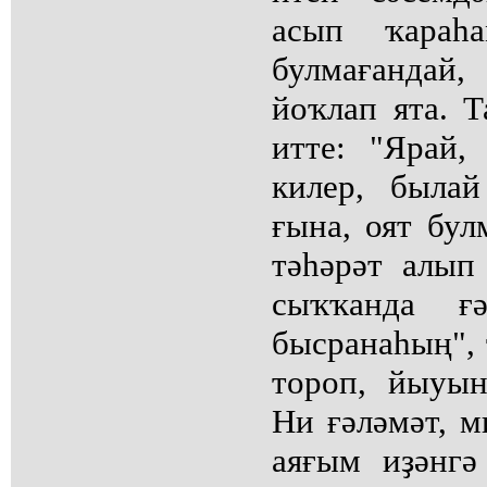
асып ҡараһ
булмағанда
йоҡлап ята. 
итте: "Ярай,
килер, былай
ғына, оят бул
тәһәрәт алып
сыҡҡанда ғә
бысранаһың", 
тороп, йыуы
Ни ғәләмәт, м
аяғым иҙәнгә