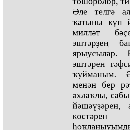
төшөрөлөр, ти
Әле телгә а
ҡатыны күп й
милләт бәҫ
эштәрҙең б
ярыусылар. 
эштәрен тәфс
ҡуйманым. 
менән бер рә
әхлаҡлы, саб
йәшәүҙәрен, 
көстәрен
һоҡланыуымд