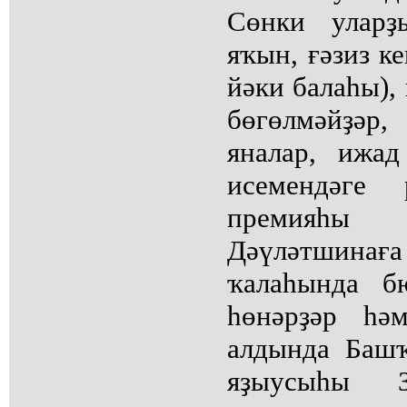
Сөнки уларҙ
яҡын, ғәзиз к
йәки балаһы),
бөгөлмәйҙәр,
яналар, ижа
исемендәге 
премияһы 
Дәүләтшинағ
ҡалаһында б
һөнәрҙәр һә
алдында Баш
яҙыусыһы З