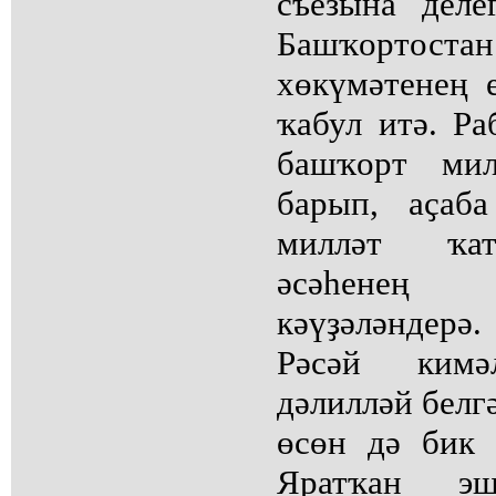
съезына деле
Башҡортостан
хөкүмәтенең 
ҡабул итә. Р
башҡорт мил
барып, аҫаб
милләт ҡат
әсәһенең
кәүҙәләндер
Рәсәй ким
дәлилләй белг
өсөн дә бик 
Яратҡан эш