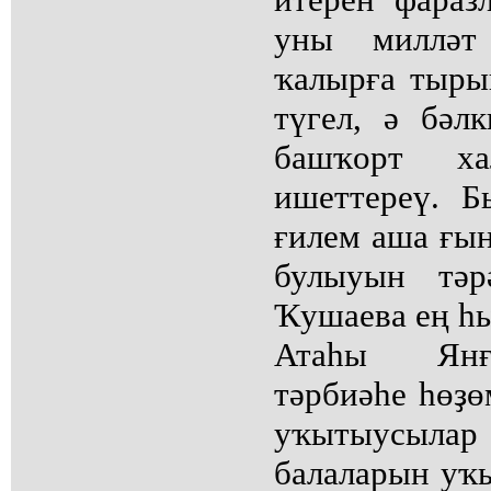
уны милләт
ҡалырға тыры
түгел, ә бәл
башҡорт х
ишеттереү. Б
ғилем аша ғы
булыуын тәр
Ҡушаева ең һы
Атаһы Янғ
тәрбиәһе һөҙө
уҡытыусыл
балаларын уҡ