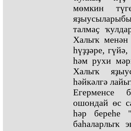
мөмкин түг
яҙыусыларыб
талмаҫ ҡулда
Халыҡ менән 
һүҙҙәре, гүйә
һәм рухи мәрй
Халыҡ яҙыу
һәйкәлгә лайы
Егерменсе 
ошондай өс с
һәр береһе 
баһаларлыҡ э