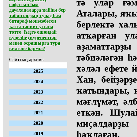
тә улар ғәм
сифатын һәм
дауаханаларҙа ҡайһы бер
Аталары, яҡ
табиптарҙың тупаҫ һәм
битараф мөнәсәбәтен
берлектә хал
ҡаты тәнҡит утына
тотто. Һеҙгә ошондай
атҡарған ул
күңелһеҙ күренештәр
менән осрашырға тура
аҙаматтарҙы
килгәне бармы?
тәбиәләгән һ
Сайттың архивы
хәләл ефете 
2025
Хан, бейҙәр
2024
ҡатындары, 
2023
мәғлүмәт, әл
2022
еткән. Шула
2021
миҫалдар
2020
һаҡлаған.
2019