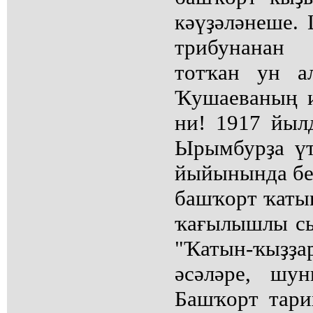
кәүҙәләнеше.
трибунанан
тотҡан ун а
Ҡушаеваның 
ни! 1917 йыл
Ырымбурҙа үт
йыйынында бер
башҡорт ҡаты
ҡағылышлы с
"Ҡатын-ҡыҙҙа
әсәләре, шу
Башҡорт тари