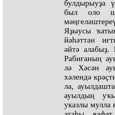
булдырыуҙа 
был оло шә
мәңгеләштер
Яҙыусы ҡаты
йәһәттән иғ
әйтә алабыҙ.
Рабиғаның ау
лә Хәсән ау
хәлендә крәҫт
ла, ауылдашта
ауылдың уҡы
указлы мулла 
атаһы вафат