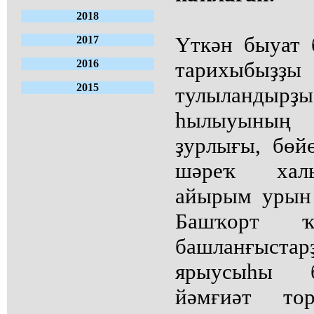
2018
Үткән быуат
2017
2016
тарихыбыҙҙы
2015
тулыландыр
һылыуының
ҙурлығы, бөй
шәреҡ хал
айырым урын 
Башҡорт 
башланғыс
ярыусыһы б
йәмғиәт тор