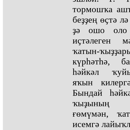
тормошҡа аш
беҙҙең өҫтә лә
ҙә ошо оло 
иҫтәлеген м
ҡатын-ҡыҙҙ
күрһәтһә, б
һәйкәл ҡуйы
яҡын килерг
Бындай һәйк
ҡыҙының д
ғөмүмән, ҡа
исемгә лайыҡл