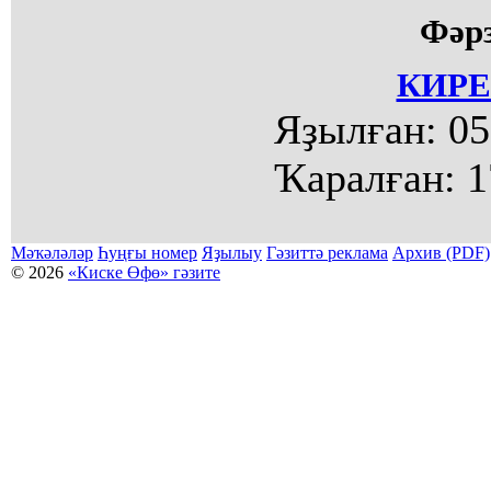
Фәр
КИРЕ
Яҙылған:
05
Ҡаралған:
1
Мәҡәләләр
Һуңғы номер
Яҙылыу
Гәзиттә реклама
Архив (PDF)
© 2026
«Киске Өфө» гәзите
Мәҡәләләр күсермәһен алыу, күсереп баҫыу йәки материалды тулыраҡ файҙаланыу мәсьәләләре буйынса
Беҙҙең электрон адрес: kiskeufa@mail.ru