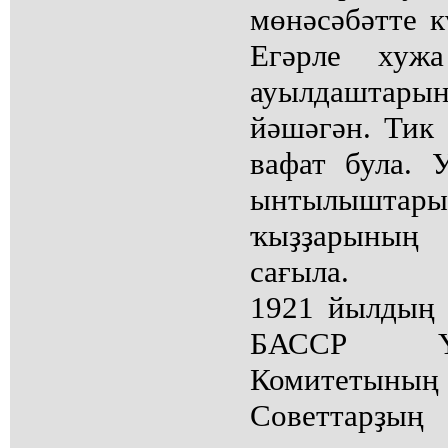
мөнәсәбәтте к
Егәрле хуж
ауылдаштары
йәшәгән. Тик
вафат була. 
ынтылышта
ҡыҙҙарының
сағыла.
1921 йылдың 
БАССР Ү
Комитетының 
Советтарҙы