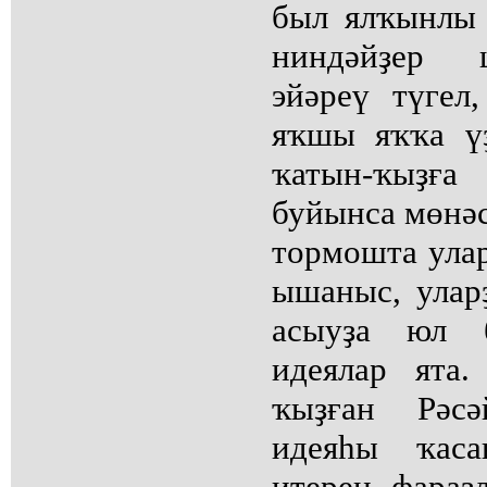
был ялҡынлы
ниндәйҙер 
эйәреү түге
яҡшы яҡҡа үҙ
ҡатын-ҡыҙға
буйынса мөнәс
тормошта улар
ышаныс, улар
асыуҙа юл 
идеялар ята
ҡыҙған Рәс
идеяһы ҡаса
итерен фараз