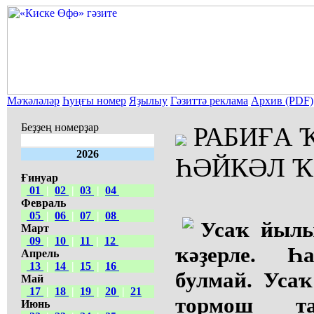
Мәҡәләләр
Һуңғы номер
Яҙылыу
Гәзиттә реклама
Архив (PDF)
Беҙҙең номерҙар
РАБИҒА 
2026
ҺӘЙКӘЛ 
Ғинуар
01
|
02
|
03
|
04
Февраль
05
|
06
|
07
|
08
Усаҡ йылы
Март
09
|
10
|
11
|
12
ҡәҙерле. 
Апрель
13
|
14
|
15
|
16
булмай. Усаҡ
Май
17
|
18
|
19
|
20
|
21
тормош т
Июнь