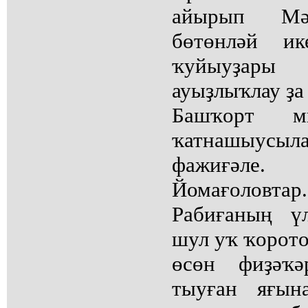
айырып Мәс
бөтөнләй ик
ҡуйыуҙары 
ауыҙлыҡлау ҙа 
Башҡорт ми
ҡатнашыус
фажиғәле
Йомағолов
Рабиғаның ү
шул уҡ ҡорото
өсөн фиҙәҡә
тыуған яғын