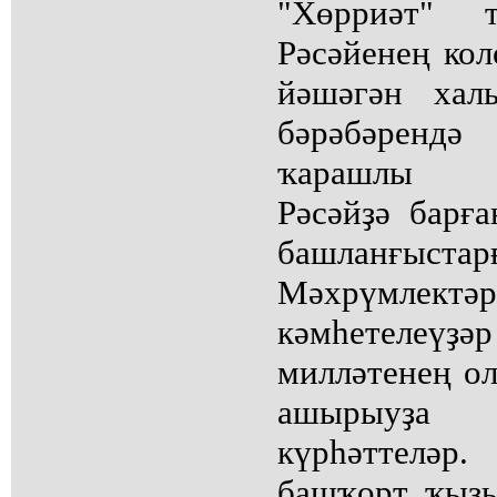
"Хөрриәт" 
Рәсәйенең кол
йәшәгән хал
бәрәбәрен
ҡарашлы ҡ
Рәсәйҙә барғ
башланғыста
Мәхрүмлектә
кәмһетелеүҙә
милләтенең о
ашырыуҙ
күрһәттелә
башҡорт ҡыҙ