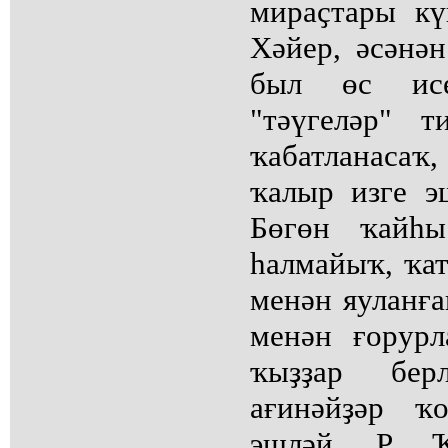
мираҫтары кү
Хәйер, әсәнә
был өс исе
"тәүгеләр" 
ҡабатланасаҡ,
ҡалыр изге э
Бөгөн ҡайһы
һалмайыҡ, ҡа
менән яуланға
менән ғорурл
ҡыҙҙар берл
ағинәйҙәр ҡ
эшләй. Р. 