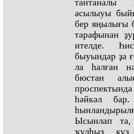
тантаналы 
асылыуы бый
бер яңылығы 
тарафынан ҙу
ителде. Һи
быуындар ҙа ғ
ла һалған н
бюстан алы
проспектында
һәйкәл бар
һынландырыл
Ысынлап та,
ҡулһыҙ күҙ