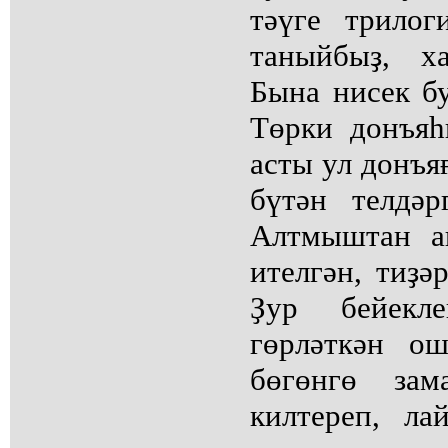
тәүге трилог
таныйбыҙ, х
Бына нисек бу
Төрки донъя
асты ул донъяғ
бүтән телдәр
Алтмыштан а
ителгән, тиҙәр
Ҙур бейекл
гөрләткән о
бөгөнгө зам
килтереп, л