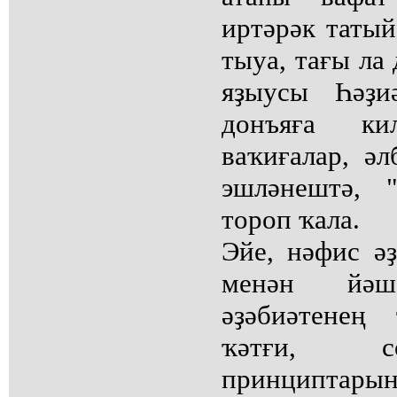
иртәрәк татый
тыуа, тағы ла
яҙыусы Һәҙ
донъяға к
ваҡиғалар, әл
эшләнештә, 
тороп ҡала.
Эйе, нәфис ә
менән йәш
әҙәбиәтенең
ҡәтғи, с
принциптары