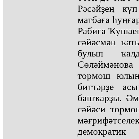
Рәсәйҙең кү
матбаға һуңға
Рабиға Ҡушаев
сәйәсмән ҡат
булып ҡал
Сөләймәно
тормош юлын
биттәрҙе ас
башҡарҙы. Әм
сәйәси тормо
мәғрифәтсе
демократ