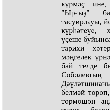
күрмәҫ ине,
"Ырғыҙ" б
тасуирлауы, йо
күрһәтеүе, 
үҫеше буйынса
тарихи хәте
мәңгелек үрн
бай телде б
Соболевтың 
Дәүләтшинан
белмәй тороп
тормошон аң
тиеүе - бөгөн