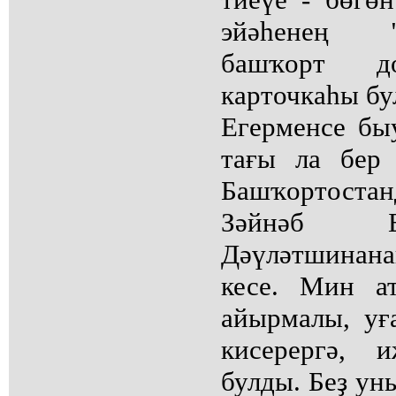
эйәһенең 
башҡорт д
карточкаһы бу
Егерменсе бы
тағы ла бер 
Башҡортоста
Зәйнәб Б
Дәүләтшинан
кесе. Мин а
айырмалы, уғ
кисерергә, 
булды. Беҙ у