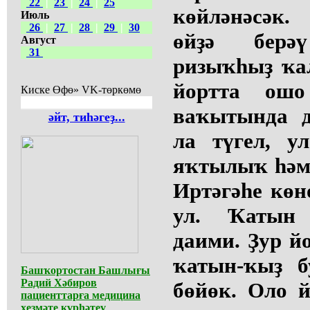
22
|
23
|
24
|
25
көйләнәсәк
Июль
26
|
27
|
28
|
29
|
30
өйҙә берә
Август
31
ризыҡһыҙ ҡа
йортта ошо
Киске Өфө» VK-төркөмө
ваҡытында д
әйт, тиһәгеҙ...
ла түгел, у
яҡтылыҡ һәм
Иртәгәһе көн
ул. Ҡатын 
даими. Ҙур й
ҡатын-ҡыҙ 
Башҡортостан Башлығы
Радий Хәбиров
бөйөк. Оло й
пациенттарға медицина
хеҙмәте күрһәтеү