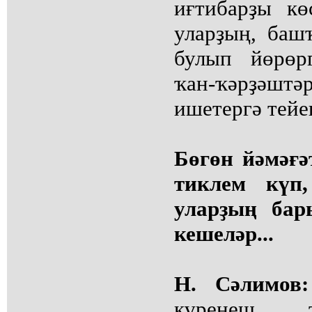
иғтибарҙы кө
уларҙың, баш
булып йөрөр
ҡан-ҡәрҙәшт
ишетергә тейе
Бөгөн йәмәғ
тиклем күп,
уларҙың бар
кешеләр...
Н. Сәлимов:
күренеш т