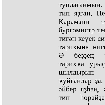
туплағанмын.
тип яҙған, Н
Карамзин те
бургомистр те
тигән кеүек си
тарихына ниг
Ә беҙҙең т
тарихҡа уры
шылдырып к
ҡуйғандар ҙа,
әйбер яҙһаң,
тип һорайҙ