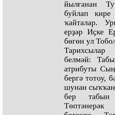
йылғанан Ту
буйлап кире 
ҡайталар. У
ерҙәр Иҫке Е
бөгөн ул Тобо
Тарихсылар
белмәй: Таб
атрибуты Сың
бергә тотоу, б
шунан сыҡҡанд
бер табын
Төптәнерәк
бөгөнгө Т