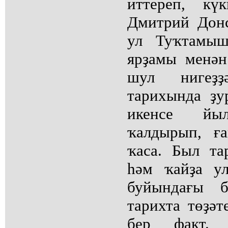
иттереп, кү
Дмитрий Донс
ул Туҡтамыш
ярҙамы менән
шул нигеҙ
тарихында ҙу
икенсе йы
ҡалдырып, ғ
ҡаса. Был та
һәм ҡайҙа у
буйындағы 
тарихта төҙәт
бер факт. 