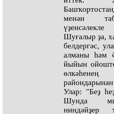
Башҡортоста
менән таб
үҙенсәлекле
Шуғалыр ҙа, х
белдергәс, ул
алманы һәм 
йыйын ойошто
өлкәһенең
райондарына
Улар: "Беҙ һе
Шунда ми
ниндәйҙер 