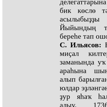
делегаттары
бик көслө т
асылыбыҙҙы 
Йыйындың т
береһе тап ош
С. Ильясов:
Б
миҫал килт
заманында уҡ
араһына шын
алып барылға
юлдар эҙләнгә
ҙур яһаҡ һа
алыу. 17