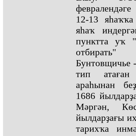
февралендәге
12-13 яһаҡҡа
яһаҡ индерг
пунктта уҡ 
отбирать"
Бунтовщичье -
тип атаған
араһынан бе
1686 йылдарҙ
Мәргән, Кө
йылдарҙағы их
тарихҡа инмә