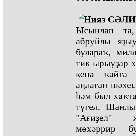
Ысынлап та,
абруйлы яҙы
булараҡ, мил
тик ырыуҙар х
кенә ҡайта 
аңлаған шәхес
һәм был хаҡта
түгел. Шанлы
"Ағиҙел" 
мөхәррир б