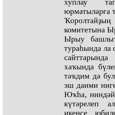
хуплау тап
юрматыларға 
Ҡоролтай
комитетына Ы
Ырыу башлыҡ
тураһында ла ф
сайттарында
хаҡында бүле
тәҡдим дә бу
эш даими ниге
Юҡһа, ниндәй
күтәрелеп а
икенсе юбил