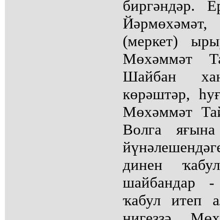
биргәндәр. 
Йәрмөхәмәт
(меркет) ыр
Мөхәммәт Т
Шайбан ха
көрәштәр, һу
Мөхәммәт Та
Волга яғына
йүнәлешенд
динен ҡабу
шайбандар -
ҡабул итеп 
нигеҙҙә Мөх