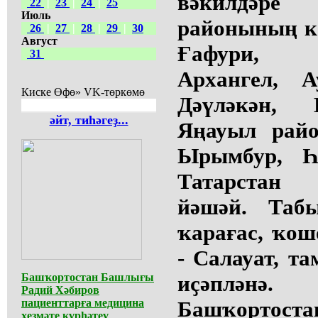
вәкилдәр
22
|
23
|
24
|
25
Июль
районының к
26
|
27
|
28
|
29
|
30
Август
Ғафури,
31
Архангел, А
Киске Өфө» VK-төркөмө
Дәүләкән, 
әйт, тиһәгеҙ...
Яңауыл райо
Ырымбур, Һа
Татарстан 
йәшәй. Таб
ҡарағас, ҡош
- Салауат, т
Башҡортостан Башлығы
иҫәплә
Радий Хәбиров
пациенттарға медицина
Башҡорт
хеҙмәте күрһәтеү