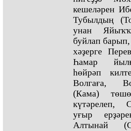
кешеләрен Иб
Тубылдың (Т
унан Яйыҡҡ
буйлап барып
хәҙерге Пере
Һамар йылғ
һөйрәп килт
Волгаға, В
(Кама) төш
күтәрелеп, 
уғыр ерҙәре
Алтынай (С