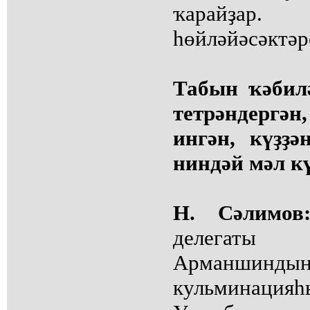
ҡарайҙар.
һөйләйәсәктәр
Табын ҡәбил
тетрәндерг
ингән, күҙҙ
ниндәй мәл к
Н. Сәлимов
делегат
Арманшиндың
кульминацияһ