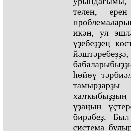
урындағымы, 
телен, ере
проблемалар
икән, ул эшл
үҙебеҙҙең көс
йәштәребеҙҙә,
бабаларыбыҙ
һөйөү тәрбиәл
тамырҙарҙы 
халҡыбыҙҙың
үҙаңын үҫте
бирәбеҙ. Был
система булы