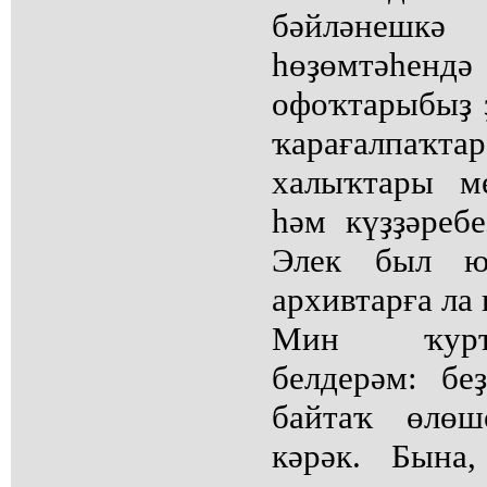
бәйләне
һөҙөмтәһен
офоҡтарыбыҙ ҙ
ҡарағалпаҡ
халыҡтары м
һәм күҙҙәреб
Элек был ю
архивтарға ла
Мин ҡурҡ
белдерәм: бе
байтаҡ өлөш
кәрәк. Бына