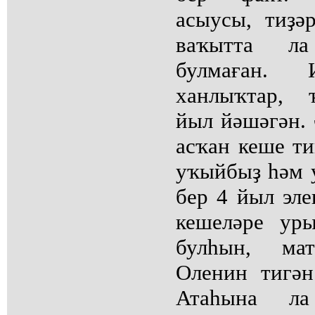
асыусы, тиҙә
ваҡытта л
булмаған. И
ханлыҡтар, 
йыл йәшәгән. 
асҡан кеше т
уҡыйбыҙ һәм у
бер 4 йыл эле
кешеләре ур
булһын, ма
Оленин тигән
Атаһына л