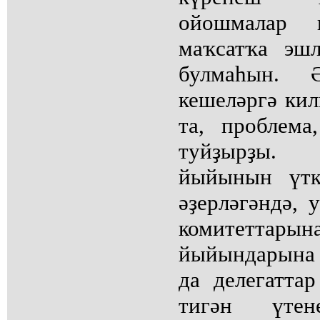
ойошмалар 
маҡсатҡа эшл
булмаһын.
кешеләргә кил
та, проблема
туйҙырҙы.
йыйынын үтк
әҙерләгәндә,
комитетт
йыйындарына 
да делегатта
тигән үтене