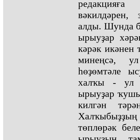
редакция
вәкилдәрен,
алды. Шунда б
ырыуҙар хәрә
кәрәк икәнен 
минеңсә, 
һөҙөмтәле ы
халҡы - ул 
ырыуҙар ҡуш
килгән тәрә
Халҡыбыҙҙ
төплөрәк бел
ырыуҙың там