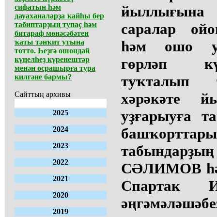
сифатын һәм
йыллығына
дауаханаларҙа ҡайһы бер
табиптарҙың тупаҫ һәм
саралар ой
битараф мөнәсәбәтен
ҡаты тәнҡит утына
һәм ошо у
тотто. Һеҙгә ошондай
күңелһеҙ күренештәр
гөрләп кү
менән осрашырға тура
килгәне бармы?
туҡталып 
Сайттың архивы
хәрәкәте й
уҙғарыуға т
2025
2024
башҡорттар
2023
табындарҙы
2022
СӘЛИМОВ һәм
2021
Спартак 
2020
әңгәмәләшәбе
2019