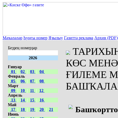
Мәҡәләләр
Һуңғы номер
Яҙылыу
Гәзиттә реклама
Архив (PDF)
Беҙҙең номерҙар
ТАРИХЫН
2026
КӨС МЕНӘ
Ғинуар
ҒИЛЕМЕ 
01
|
02
|
03
|
04
Февраль
05
|
06
|
07
|
08
БАШҠАЛА
Март
09
|
10
|
11
|
12
Апрель
13
|
14
|
15
|
16
Май
Башҡортто
17
|
18
|
19
|
20
|
21
Июнь