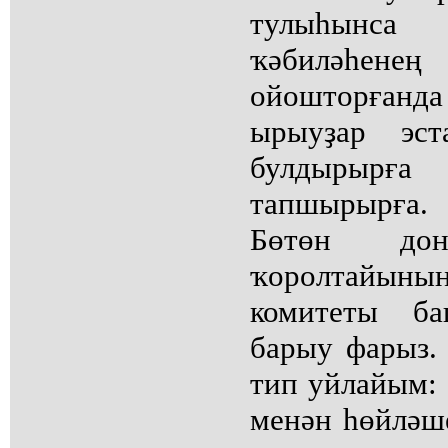
тулыһынса
ҡәбиләһ
ойошторғанда
ырыуҙар эст
булдырырға
тапшырырға.
Бөтөн дон
ҡоролтай
комитеты ба
барыу фарыз.
тип уйлайым: 
менән һөйләш