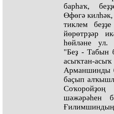
барһаҡ, беҙ
Өфөгә килһәк, 
тиклем беҙҙ
йөрөтрҙәр и
һөйләне ул.
"Беҙ - Табын 
асыҡтан-ас
Арманшинды б
баҫып алҡышл
Соҡоройҙо
шәжәрәһен б
Ғилимшиндың