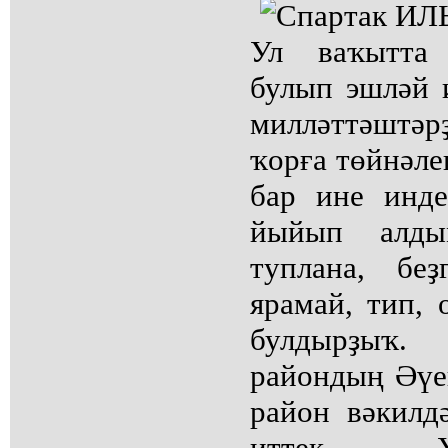
Ул ваҡытта 
булып эшләй 
милләттәштә
ҡорға төйнәле
бар ине инд
йыйып алды
туплана, бе
ярамай, тип,
булдырҙыҡ
райондың Әүе
район вәкилд
иттек. 