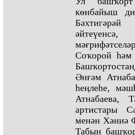
Ул башҡорт
көнбайыш ди
Бәхтигәрәй
әйтеүенс
мәғрифәтсел
Соҡорой һәм 
Башҡортоста
Әнғәм Атнаба
һеңлеһе, мәш
Атнабаева, 
артистары С
менән Хәниә Ф
Табын башҡор