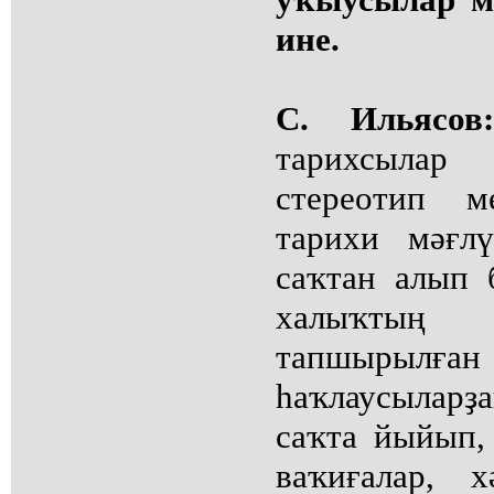
ине.
С. Ильясов
тарихсылар
стереотип м
тарихи мәғл
саҡтан алып 
халыҡтың
тапшыры
һаҡлаусыларҙа
саҡта йыйып,
ваҡиғалар, х