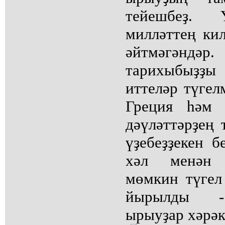
тейешбеҙ. 
милләттең ки
әйтмәгәндәр.
тарихыбыҙҙы
иттеләр түгел
Греция һәм 
дәүләттәрҙең 
үҙебеҙҙекен 
хәл менән 
мөмкин түгел
йырылды -
ырыуҙар хәрәк