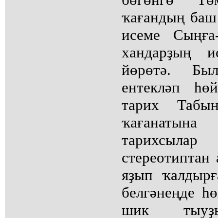
ҡағандың баш
исеме Сыңға
хандарҙың и
йөрөтә. Бы
ентекләп һө
тарих Табы
ҡағанатын
тарихсылар
стереотиптан 
яҙып ҡалдырғ
белгәнеңде һө
шик тыуҙы