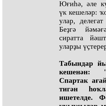
Юғиһә, әле к
үк кешеләр: ҡ
улар, делегат
Беҙгә йәмәғ
сиратта йәш
уларҙы үҫтере
Табындар й
кешенән: 
Спартак аға
тигән һоҡл
ишетелде. Фе
уҡыусылар м