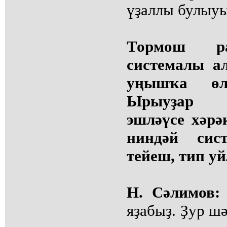
үҙаллы булыу
Тормош ра
системалы а
уңышҡа өл
Ырыуҙар х
эшләүсе хәрә
ниндәй сис
тейеш, тип у
Н. Сәлимов:
яҙабыҙ. Ҙур шә