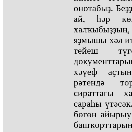
онотабыҙ. Беҙҙ
ай, һәр кө
халҡыбыҙҙың
яҙмышы хәл и
тейеш түг
документтар
хәүеф аҫтын
рәтендә т
сираттағы х
сараһы үтәсәк
бөгөн айырыу
башҡорттары