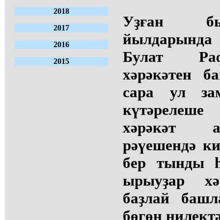
2018
Уҙған бы
2017
йылдарында 
2016
Булат Ра
2015
хәрәкәтен б
сара ул за
күтәрелеше
хәрәкәт а
рәүешендә ки
бер тынды 
ырыуҙар хә
баҙлай баш
бөгөн нилект