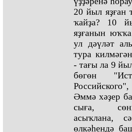
үҙҙәренә һора
20 йыл яҙған
ҡайҙа? 10 й
яҙғанын юҡҡа
ул дәүләт ал
тура килмәгән
- тағы ла 9 йы
бөгөн "Ист
Российского
Әммә хәҙер ба
сыға, сөн
асыҡлана, с
өлкәһендә ба