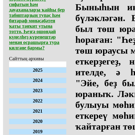
сифатын һәм
Быныһын ин
дауаханаларҙа ҡайһы бер
табиптарҙың тупаҫ һәм
бүләкләгән. 
битараф мөнәсәбәтен
ҡаты тәнҡит утына
был төш юра
тотто. Һеҙгә ошондай
күңелһеҙ күренештәр
һораған: "Һе
менән осрашырға тура
килгәне бармы?
төш юраусы м
Сайттың архивы
еткерҙегеҙ,
ителде, ә һ
2025
2024
"Эйе, беҙ б
2023
юраныҡ. Ләк
2022
булыуы мөһи
2021
еткереү мөһи
2020
ҡайтарған тө
2019