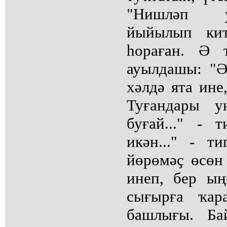
"Нишләп у
йыйылып кит
һораған. Ә 
ауылдашы: "Ә
хәлдә ята ине
Туғандары у
буғай..." - 
икән..." - ти
йөрөмәҫ өсөн
инеп, бер ың
сығырға ҡар
башлығы. Ба