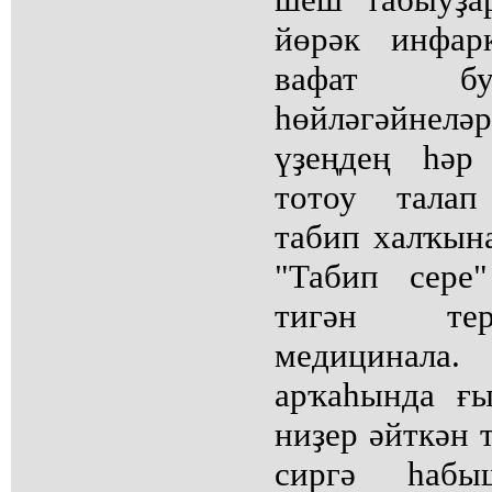
йөрәк инфар
вафат бу
һөйләгәйнеләр
үҙеңдең һәр
тотоу талап
табип халҡына
"Табип сере"
тигән тер
медицинала.
арҡаһында ғы
ниҙер әйткән 
сиргә һабы