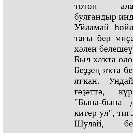
тотоп ала
булғандыр инде
Уйламай һөй
тағы бер миҫ
хәлен белешеү 
Был хаҡта оло
Беҙҙең яҡта б
ятҡан. Унда
ғәҙәттә, кү
"Бына-бына 
китер ул", тиг
Шулай, б