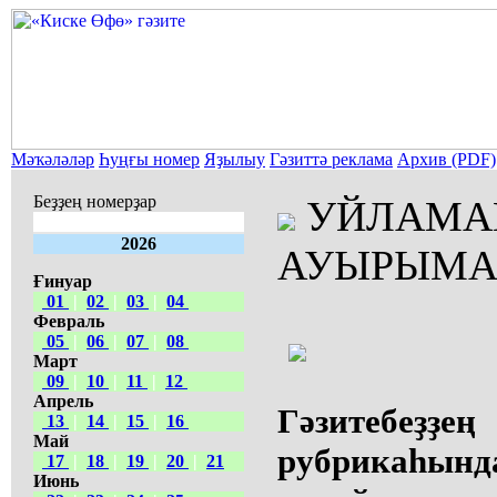
Мәҡәләләр
Һуңғы номер
Яҙылыу
Гәзиттә реклама
Архив (PDF)
Беҙҙең номерҙар
УЙЛАМАЙ
2026
АУЫРЫМАЙ
Ғинуар
01
|
02
|
03
|
04
Февраль
05
|
06
|
07
|
08
Март
09
|
10
|
11
|
12
Апрель
Гәзитебеҙҙ
13
|
14
|
15
|
16
Май
рубрикаһынд
17
|
18
|
19
|
20
|
21
Июнь