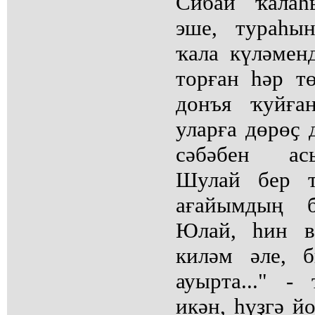
Сибай ҡалаһ
эше, тураһын
ҡала күләмен
торған һәр тө
донъя ҡуйға
уларға дөрөҫ 
сәбәбен асы
Шулай бер т
ағайымдың 
Юлай, һин в
киләм әле, 
ауырта..." -
икән, һүҙгә й