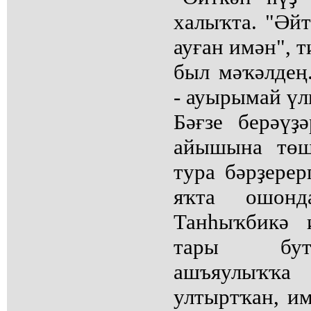
халыҡта. "Әй
ауған имән", т
был мәҡәлдең
- ауырымай үлг
Бәғзе берәүҙ
айышына төш
тура бәрҙерер
яҡта ошонд
Танһыҡбикә 
тары бут
ашъяулыҡ
ултыртҡан, и