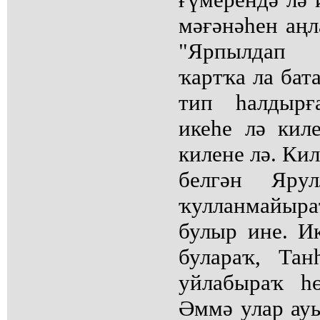
мәғәнәһен аңл
"Ярпылдап 
ҡартҡа ла бата
тип һалдырғ
икеһе лә кил
килене лә. Ки
белгән Яру
ҡулланмайыра
булыр ине. И
булараҡ, Та
уйлабыраҡ һ
Әммә улар ау