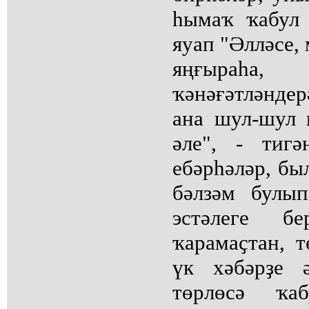
һымаҡ ҡабул
яуап "Әлләсе, 
яңғыраһ
ҡәнәғәтләнде
ана шул-шул 
әле", - тиг
ебәрһәләр, бы
бәлзәм булы
эстәлеге 
ҡарамаҫтан, т
үк хәбәрҙе 
төрлөсә ҡа