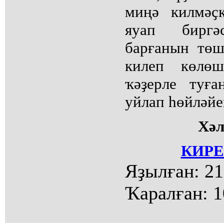
миңә килмәҫ
яуап биргә
барғанын төш
килеп көлөш
ҡәҙерле туға
уйлап һөйләйе
Хә
КИРЕ
Яҙылған:
21
Ҡаралған:
1