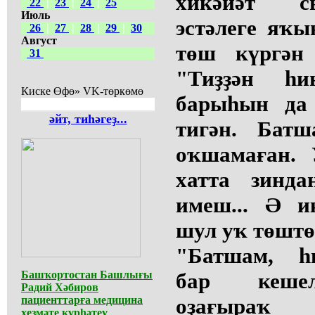
хикәйәт с
22
|
23
|
24
|
25
Июль
эстәлеге яҡ
26
|
27
|
28
|
29
|
30
Август
төш күргән
31
"Тиҙҙән һ
Киске Өфө» VK-төркөмө
барыһын да 
әйт, тиһәгеҙ...
тигән. Батш
оҡшамаған.
хатта зинда
имеш... Ә и
шул уҡ төштө
"Батшам, һи
Башҡортостан Башлығы
бар кешел
Радий Хәбиров
пациенттарға медицина
оҙағыраҡ 
хеҙмәте күрһәтеү