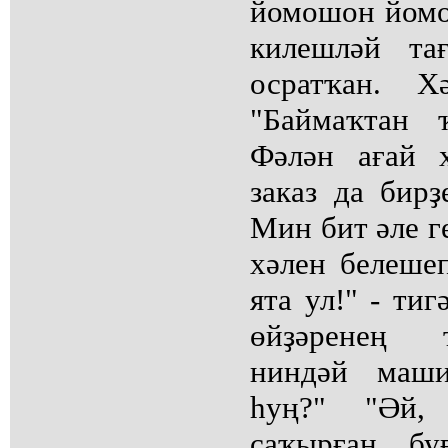
йомошон йомо
килешләй та
осратҡан. Х
"Баймаҡтан 
Фәлән ағай 
заказ да бирҙе
Мин бит әле г
хәлен белеше
ята ул!" - тиг
өйҙәренең 
ниндәй маши
һуң?" "Әй,
саҡырған буғ