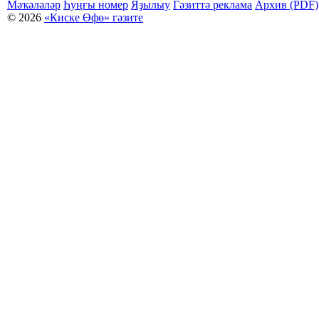
Мәҡәләләр
Һуңғы номер
Яҙылыу
Гәзиттә реклама
Архив (PDF)
© 2026
«Киске Өфө» гәзите
Мәҡәләләр күсермәһен алыу, күсереп баҫыу йәки материалды тулыраҡ файҙаланыу мәсьәләләре буйынса
Беҙҙең электрон адрес: kiskeufa@mail.ru