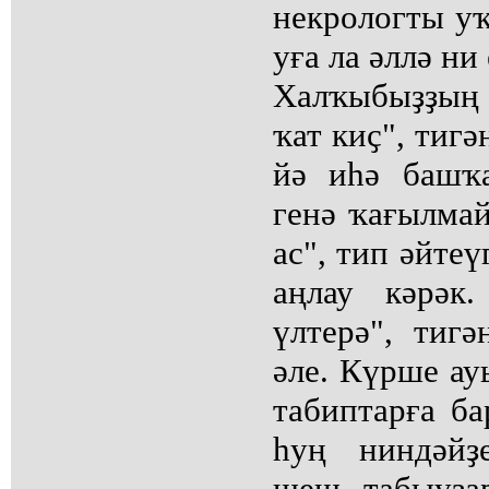
некрологты уҡ
уға ла әллә ни
Халҡыбыҙҙың 
ҡат киҫ", тигә
йә иһә башҡ
генә ҡағылмай
ас", тип әйте
аңлау кәрәк
үлтерә", тиг
әле. Күрше ау
табиптарға б
һуң ниндәйҙ
шеш табыуҙа