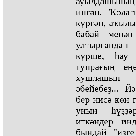
ауылдашының
ингән. Ҡолағ
күргән, аҡылы
бабай менән
ултырғандан
күрше, һау
тупрағың ең
хушлашып
әбейебеҙ... Й
бер нисә көн 
уның һүҙҙә
иткәндер ин
бындай "изге