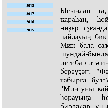
2018
Ысынлап та,
2017
ҡараһаң, һө
2016
ниҙер яҙғанд
2015
һайлауың бик
Мин бала саҡ
шундай-бын
иғтибар итә и
берәүҙән: "Ф
табырға була
"Мин уны ҡайҙ
һорауыңа һ
бирһәләр, уны