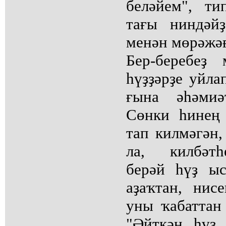
беләйем", ти
тағы ниндәй
менән мөрәжәғә
Бер-беребеҙ
һүҙҙәрҙе уйла
ғына әһәмиә
Сөнки һинең 
тап килмәгән,
ла, килбәтһ
берәй һүҙ ы
аҙаҡтан, нис
уны ҡабаттан
"Әйткән һүҙ 