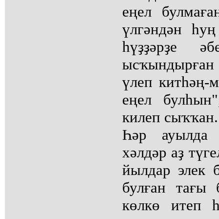
еңел булмаға
үлгәндән һуң
һүҙҙәрҙе әб
ысҡындырған
үлеп китһәң-м
еңел булһын
килеп сыҡҡан..
Һәр ауылда
хәлдәр аҙ түг
йылдар элек 
булған тағы 
көлкө итеп 