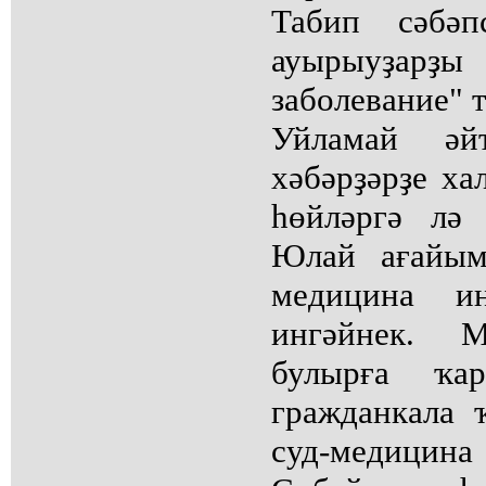
Табип сәбәп
ауырыуҙар
заболевание" т
Уйламай әй
хәбәрҙәрҙе ха
һөйләргә лә 
Юлай ағайым
медицина ин
ингәйнек. 
булырға ҡа
гражданкала 
суд-медицин