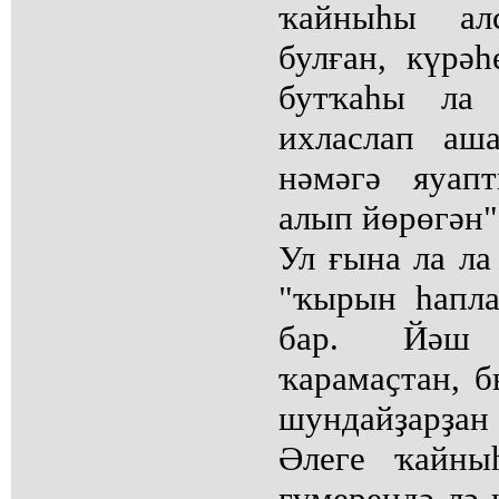
ҡайныһы ал
булған, күрә
бутҡаһы ла 
ихласлап аш
нәмәгә яуап
алып йөрөгән" 
Ул ғына ла ла 
"ҡырын һапла
бар. Йәш 
ҡарамаҫтан, б
шундайҙарҙ
Әлеге ҡайны
ғүмерендә лә