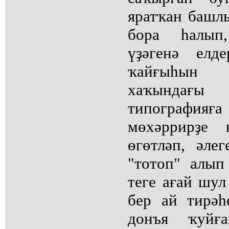
яратҡан башл
бора һалып
үҙәгенә елде
ҡайғыһын
хаҡындағы 
типографияғ
мөхәррирҙе 
өгөтләп, әле
"тотоп" алып
теге ағай шул
бер ай тирәһ
донъя ҡуйға