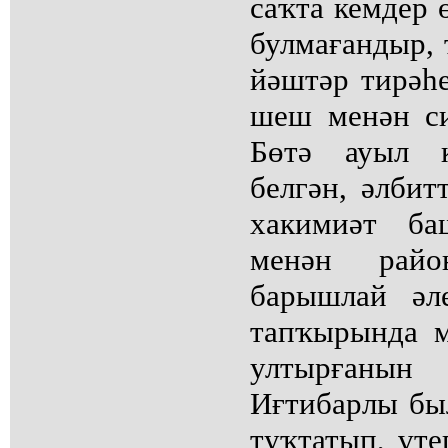
саҡта кемдер 
булмағандыр,
йәштәр тирәһе
шеш менән си
Бөтә ауыл 
белгән, әлбит
хакимиәт б
менән райо
барышлай әл
тапҡырында 
ултырғаны
Иғтибарлы бы
туҡтатып, үте