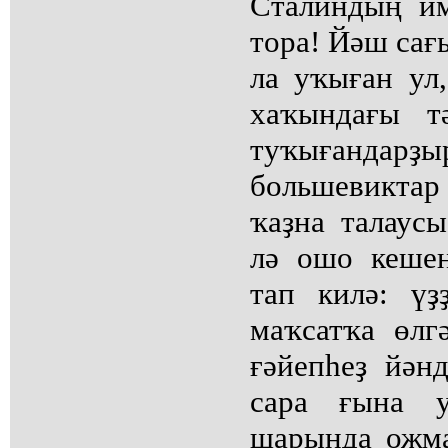
Сталиндың им
тора! Йәш сағ
ла уҡыған ул
хаҡындағы тә
туҡығанда
большевиктар
ҡаҙна талаус
лә ошо кешен
тап килә: үҙ
маҡсатҡа өлг
ғәйепһеҙ йән
сара ғына у
шарында ожма