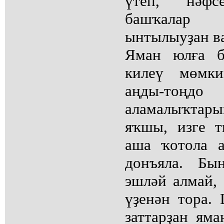
үтеп, нәфс
башҡалар 
ынтылыуҙан ва
Яман юлға б
килеү мөмкин
аңды-тоңдо
аламалыҡтары
яҡшы, изге т
аша ҡотола 
донъяла. Б
эшләй алмай,
үҙенән тора.
заттарҙан ям