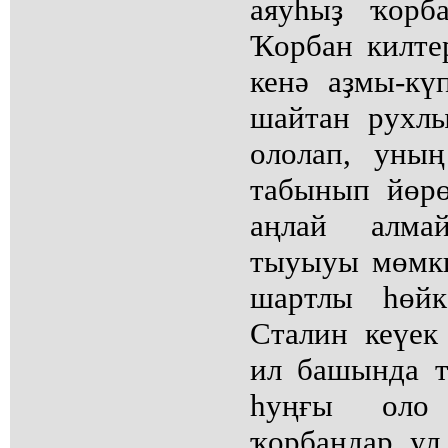
аяуһыҙ ҡорба
Ҡорбан килтер
кенә аҙмы-кү
шайтан рухлы
ололап, уның
табынып йөрө
аңлай алма
тыуыуы мөмки
шартлы һөйк
Сталин кеүек
ил башында т
һуңғы оло
ҡорбандар ул