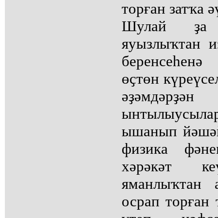
торған затҡа ә
Шулай ҙа 
яуызлыҡтан и
беренсеһенә 
өҫтөн күреүсе
әҙәмдәр
ынтылыусылар
ышанып йәшәй
физика фәне
хәрәкәт к
яманлыҡтан 
осрап торған