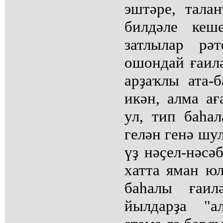
эштәре, тала
билдәле кеше
затлылар рәт
ошондай ғаилә
арҙаҡлы ата-
икән, алма а
ул, тип баһал
гелән генә шу
үҙ нәҫел-нәсә
хатта яман юл
баһалы ғаил
йылдарҙа "а