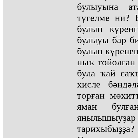
булыуына ат
түгелме ни? 
булып күренг
булыуы бар б
булып күренеп
ныҡ тойолған 
була ҡай саҡ
хисле бәндәл
торған мөхит
яман булға
яңылышыуҙа
тарихыбыҙ