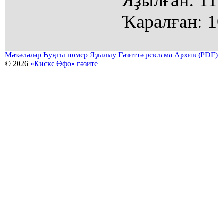
Яҙылған:
11
Ҡаралған:
1
Мәҡәләләр
Һуңғы номер
Яҙылыу
Гәзиттә реклама
Архив (PDF)
© 2026
«Киске Өфө» гәзите
Мәҡәләләр күсермәһен алыу, күсереп баҫыу йәки материалды тулыраҡ файҙаланыу мәсьәләләре буйынса
Беҙҙең электрон адрес: kiskeufa@mail.ru