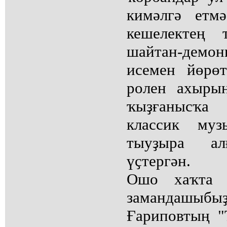
кимәлгә етм
кешелектең
шайтан-демо
исемен йөрөт
ролен ахырын
ҡыҙғанысҡа
классик му
тыуҙыра а
үҫтергән.
Ошо хаҡта у
замандашы
Ғариповтың "