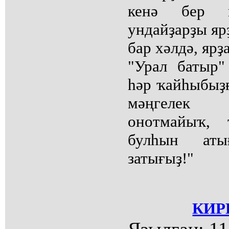
кенә бер 
ундайҙарҙы яр
бар хәлдә, ярҙ
"Урал батыр"
һәр ҡайһыбыҙғ
мәңгелек 
онотмайыҡ, 
булһын аты
затығыҙ!"
КИР