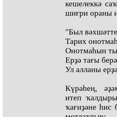
кешелеккә са
шиғри ораны и
"Был вәхшәтт
Тарих онотма
Онотмаһын ты
Ерҙә тағы берә
Ул алланы ерҙ
Күрәһең, әҙә
итеп ҡалдыры
ҡағиҙәне һис
мотлаҡтыр: