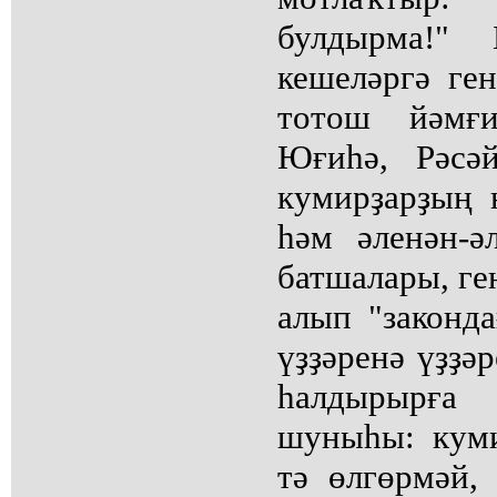
булдырма!"
кешеләргә ген
тотош йәмғи
Юғиһә, Рәсә
кумирҙарҙың 
һәм әленән-ә
батшалары, ге
алып "законд
үҙҙәренә үҙҙә
һалдырырға
шуныһы: куми
тә өлгөрмәй,