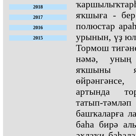
ҡаршылыҡта
2018
яҡшыға - бер
2017
полюстар араһ
2016
урынын, үҙ юл
2015
Тормош тигәне
нәмә, уның
яҡшыны я
өйрәнгәнсе
артында то
татып-тәм
башҡаларға ла
баһа бирә ал
әхлаҡи баһал