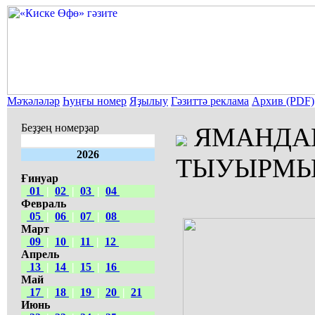
Мәҡәләләр
Һуңғы номер
Яҙылыу
Гәзиттә реклама
Архив (PDF)
Беҙҙең номерҙар
ЯМАНДА
2026
ТЫУЫРМЫ
Ғинуар
01
|
02
|
03
|
04
Февраль
05
|
06
|
07
|
08
Март
09
|
10
|
11
|
12
Апрель
13
|
14
|
15
|
16
Май
17
|
18
|
19
|
20
|
21
Июнь