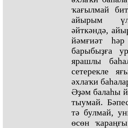
ҡағылмай бит
айырым үлс
әйткәндә, ай
йәмғиәт һәр
барыбыҙға ур
ярашлы баһа
сетерекле яғ
әхлаҡи баһала
Әҙәм балаһы й
тыумай. Бәпе
тә булмай, у
өсөн ҡараңғы