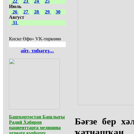
22
|
23
|
24
|
25
Июль
26
|
27
|
28
|
29
|
30
Август
31
Киске Өфө» VK-төркөмө
әйт, тиһәгеҙ...
Башҡортостан Башлығы
Бәғзе бер хә
Радий Хәбиров
пациенттарға медицина
ҡатнашҡан 
хеҙмәте күрһәтеү