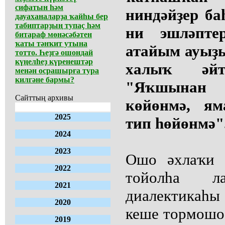
сифатын һәм
ниндәйҙер ба
дауаханаларҙа ҡайһы бер
табиптарҙың тупаҫ һәм
ни эшләпте
битараф мөнәсәбәтен
ҡаты тәнҡит утына
атайым ауыҙ
тотто. Һеҙгә ошондай
күңелһеҙ күренештәр
халыҡ әй
менән осрашырға тура
килгәне бармы?
"Яҡшынан
Сайттың архивы
көйөнмә, я
2025
тип һөйөнмә"
2024
2023
Ошо әхлаҡи т
2022
тойолһа 
2021
диалектикаһ
2020
кеше тормошо 
2019