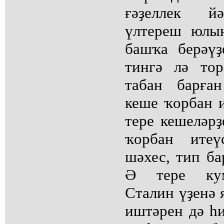
ғәҙеллек йә
үлтереш юлын
башҡа берәүҙ
тингә лә тор
табан барға
кеше ҡорбан 
тере кешеләр
ҡорбан итеүс
шәхес, тип ба
Ә тере кум
Сталин үҙенә
иштәрен дә һи