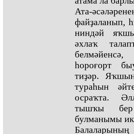
атама ла барл
Ата-әсәлә
файҙаланып, 
ниндәй яҡшы
әхлаҡ тала
белмәйенсә,
һороғорт б
тиҙәр. Яҡшын
тураһын әйт
осраҡта. Ә
тышҡы бер
булманымы ик
Балаларыны