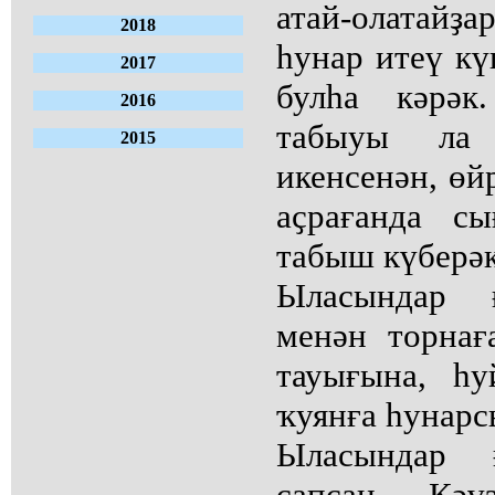
атай-олатайҙ
2018
һунар итеү кү
2017
булһа кәрәк
2016
табыуы ла
2015
икенсенән, өй
аҫрағанда сы
табыш күберәк
Ыласындар ғ
менән торнаға
тауығына, һуй
ҡуянға һунарс
Ыласындар ғ
сапсан. Кәү