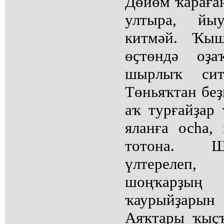
Дөйөм ҡараған
ултыра, йы
китмәй. Ҡыш
өҫтөндә оҙ
шырлыҡ сит
Төньяҡтан беҙ
аҡ турғайҙар
яланға осһа,
тотона. Ш
үлтерелеп,
шоңҡарҙы
ҡаурыйҙары
Аяҡтары ҡыҫҡ