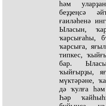
һәм уларҙа
беҙҙеңсә әй
ғаиләһенә ин
Ыласын, ҡа
ҡарсығаһы, б
ҡарсыға, яғыл
типкес, ҡыйғ
бар. Ыласы
ҡыйғырҙы, яғ
мүктәрәне, ҡ
дә ҡулға һәм
Һәр ҡайһыһ
буйынса ү