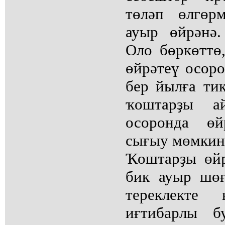
төләп өлгөрм
ауыр өйрәнә.
Оло бөркөттө
өйрәтеү осоро
бер йылға ти
ҡоштарҙы 
осоронда өй
сығыу мөмкинл
Ҡоштарҙы өйр
бик ауыр шөғ
тереклекте
иғтибарлы б