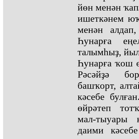
йөн менән ҡап
ишеткәнем юҡ
менән алдап,
Һунарға еңе
талымһыҙ, йыл
Һунарға ҡош ө
Рәсәйҙә бо
башҡорт, алта
кәсебе булған
өйрәтеп тотҡ
мал-тыуары 
даими кәсебе