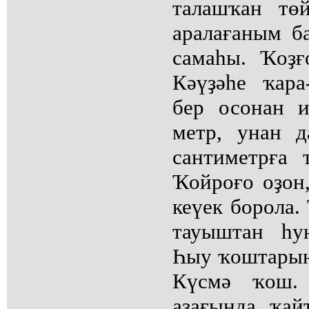
талашҡан тө
аралағаным ба
самаһы. Ҡоҙғ
Кәүҙәһе ҡара
бер осонан и
метр, унан д
сантиметрға 
Ҡойроғо оҙон,
кеүек борола.
тауыштан һу
Һыу ҡоштарына
Күсмә ҡош. 
аҙағында ҡай