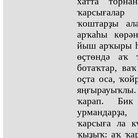
хатта торна
ҡарсығала
ҡоштарҙы ал
арҡаһы көрән
йыш арҡыры һ
өҫтөндә аҡ 
ботаҡтар, ваҡ
оҫта оса, ҡой
яңғырауыҡлы
ҡарап. Би
урмандарҙа,
ҡарсыға ла 
ҡыҙыҡ: аҡ ҡа