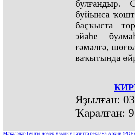
булғандыр. 
буйынса ҡошта
баҫҡыста то
эйәһе булма
ғәмәлгә, шөғө
ваҡытында өйр
КИР
Яҙылған:
03
Ҡаралған:
9
Мәҡәләләр
Һуңғы номер
Яҙылыу
Гәзиттә реклама
Архив (PDF)