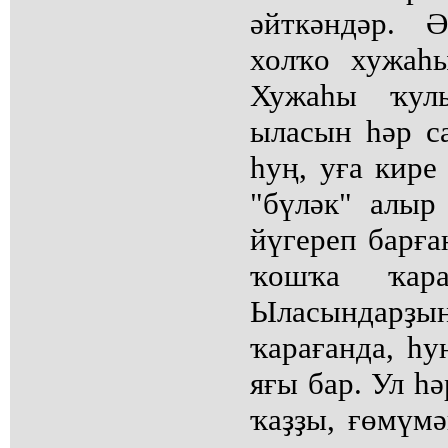
әйткәндәр. 
холҡо хужаһ
Хужаһы ҡул
ыласын һәр с
һуң, уға кире
"бүләк" алыр
йүгереп барға
ҡошҡа ҡара
Ыласындарҙы
ҡарағанда, һу
яғы бар. Ул һә
ҡаҙҙы, ғөмүмә