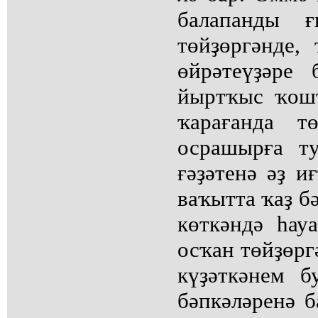
балапанды ғ
төйҙөргәнде,
өйрәтеүҙәре 
йыртҡыс ҡош
ҡарағанда т
осрашырға т
ғәҙәтенә әҙ и
ваҡытта ҡаҙ б
көткәндә һауа
осҡан төйҙөрг
күҙәткәнем 
бәпкәләренә 