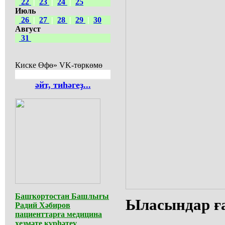
22
|
23
|
24
|
25
Июль
26
|
27
|
28
|
29
|
30
Август
31
Киске Өфө» VK-төркөмө
әйт, тиһәгеҙ...
Башҡортостан Башлығы
Ыласындар ғ
Радий Хәбиров
пациенттарға медицина
хеҙмәте күрһәтеү