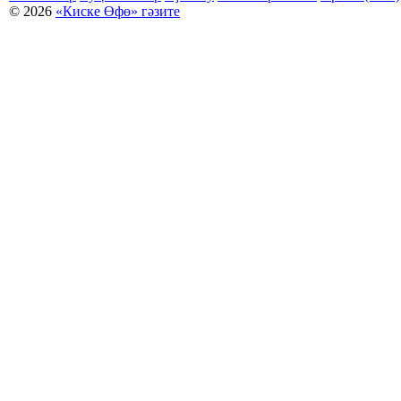
© 2026
«Киске Өфө» гәзите
Мәҡәләләр күсермәһен алыу, күсереп баҫыу йәки материалды тулыраҡ файҙаланыу мәсьәләләре буйынса
Беҙҙең электрон адрес: kiskeufa@mail.ru