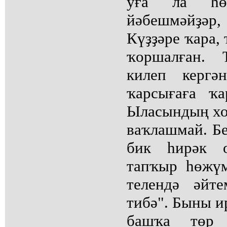
уға ла һө
йәбешмәйҙәр
Күҙҙәре ҡара,
ҡоршалған. 
килеп кергә
ҡарсығаға ҡа
Ыласындың хол
ваҡлашмай. Бе
бик һирәк о
тапҡыр һөжү
телендә әйт
тибә". Быны и
башҡа төр