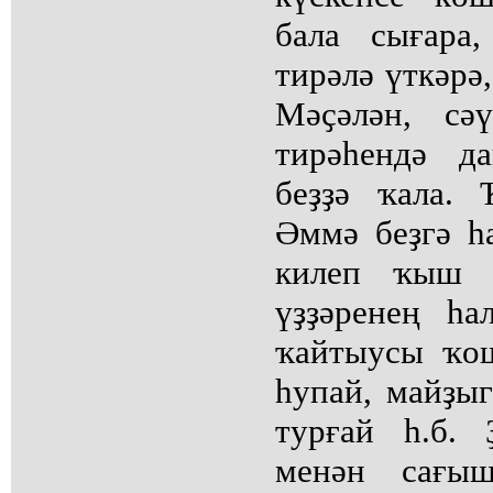
бала сығара
тирәлә үткәрә
Мәҫәлән, сә
тирәһендә д
беҙҙә ҡала.
Әммә беҙгә һ
килеп ҡыш ү
үҙҙәренең һ
ҡайтыусы ҡош
һупай, майҙы
турғай һ.б.
менән сағыш