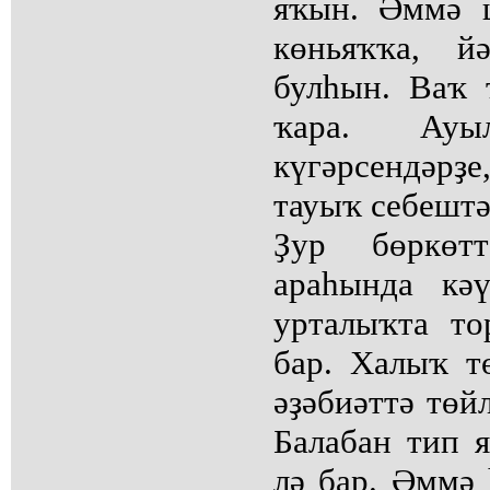
яҡын. Әммә 
көньяҡҡа, й
булһын. Ваҡ 
ҡара. Ауы
күгәрсендәр
тауыҡ себештә
Ҙур бөркөт
араһында кә
урталыҡта т
бар. Халыҡ тө
әҙәбиәттә төй
Балабан тип я
лә бар. Әммә