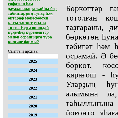
сифатын һәм
Бөркөттәр ғ
дауаханаларҙа ҡайһы бер
табиптарҙың тупаҫ һәм
тотолған ҡо
битараф мөнәсәбәтен
ҡаты тәнҡит утына
таҙғараны, д
тотто. Һеҙгә ошондай
күңелһеҙ күренештәр
бөркөтөн һуна
менән осрашырға тура
килгәне бармы?
тәбиғәт һәм 
Сайттың архивы
осрамай. Ә бө
2025
бөркөт, көс
2024
ҡарағош - һу
2023
Уларҙың һун
2022
алымына ла,
2021
таһыллығына 
2020
йоғонто яһағ
2019