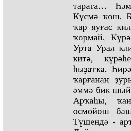
тарата… Һәм
Күсмә ҡош. Б
ҡар яуғас кил
ҡормай. Күрә
Урта Урал кл
китә, күрәһ
һыҙатҡа. Һирә
ҡарғанан ҙур
әммә бик шый
Арҡаһы, ҡан
өсмөйөш баш
Түшендә - ар