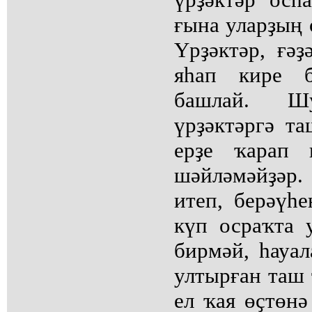
ғына уларҙың 
Үрҙәктәр, ғәҙ
яһап кире б
башлай. Ш
үрҙәктәргә та
ерҙе ҡарап 
шәйләмәйҙәр
итеп, берәүһ
күп осраҡта 
бирмәй, һауал
ултырған таш 
ел ҡая өҫтөн