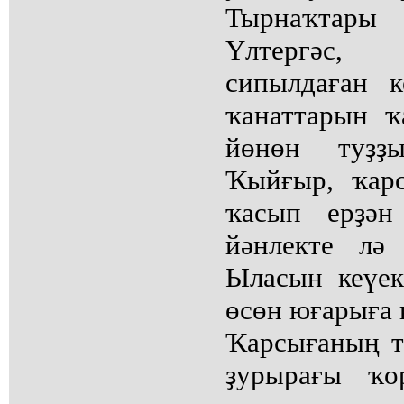
Тырнаҡтары
Үлтергәс,
сипылдаған 
ҡанаттарын ҡ
йөнөн туҙҙ
Ҡыйғыр, ҡар
ҡасып ерҙән
йәнлекте лә
Ыласын кеүе
өсөн юғарыға 
Ҡарсығаның т
ҙурырағы ҡо