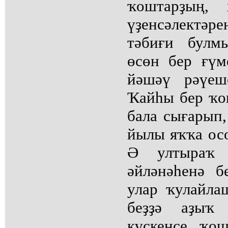
ҡоштарҙың, 
үҙенсәлектә
тәбиғи булм
өсөн бер ғүм
йәшәү рәүеш
Ҡайһы бер ҡош
бала сығарып,
йылы яҡҡа осо
Ә ултыраҡ
әйләнәһенә б
улар ҡулайла
беҙҙә аҙыҡ 
күскенсе ҡош