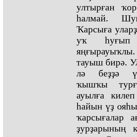
ултырған ҡо
һалмай. Шу
Ҡарсыға улар
уҡ һуғып
яңғырауыҡлы.
тауыш бирә. 
лә беҙҙә ү
ҡышҡы турға
ауылға килеп
һайын үҙ ояһы
ҡарсығалар а
ҙурҙарының 