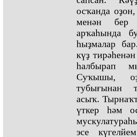
осҡанда оҙон,
менән бер 
арҡаһында бу
һыҙмалар бар
күҙ тирәһенән
һалбырап м
Суҡышы, о
тубығынан т
асыҡ. Тырнаҡт
үткер һәм о
мускулатура
эсе күгелйе