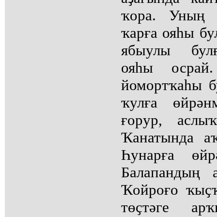
ҡора. Уның 
ҡарға ояһы б
ябыулы булғ
ояһы осрай
йомортҡаһы б
ҡулға өйрән
ғорур, аслы
Ҡанатында а
Һунарға өйрә
Балапандың а
Ҡойроғо ҡыҫҡ
төҫтәге ар