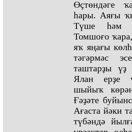
Өҫтөндәге ҡ
һары. Аяғы ҡ
Түше һәм э
Томшоғо ҡара,
яҡ яңағы көлһ
тәгәрмәс эс
таштарҙы үҙ 
Ялан ерҙе 
шыйыҡ көрән
Ғәҙәте буйынс
Ағаста йәки т
түбәндә йылғ
үрҙәктәр осһ