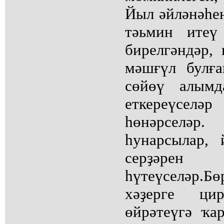
Йыл әйләнәһе
тәьмин итеү
бирелгәндәр,
мәшғүл булғ
сөйөү алымд
еткереүселәр
һөнәрселә
һунарсылар,
серҙәрен 
һүтеүселәр.Бө
хәҙерге цир
өйрәтеүгә ҡа