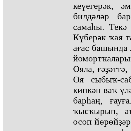
кеүегерәк, ә
билдәләр ба
самаһы. Текә
Күберәк ҡая т
ағас башында 
йомортҡалары
Ояла, ғәҙәттә,
Оя сыбыҡ-са
кипкән ваҡ үл
барһаң, ғауғ
ҡысҡырып, ат
осоп йөрөйҙәр