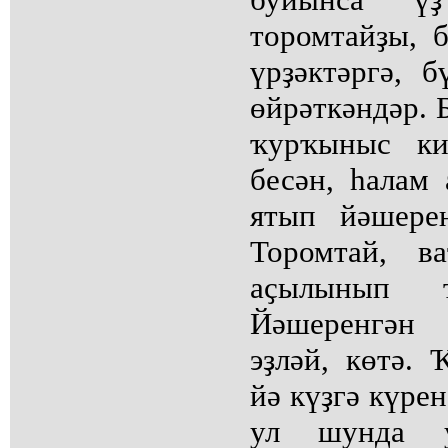
торомтайҙы, 
үрҙәктәргә, б
өйрәткәндәр. 
ҡурҡыныс ки
бесән, һалам
ятып йәшерен
Торомтай, в
аҫылынып 
Йәшеренгән
эҙләй, көтә.
йә күҙгә күрен
ул шунда у