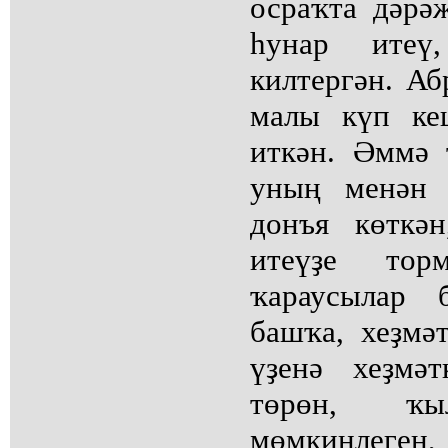
осраҡта дәрә
һунар итеү,
килтергән. Аб
малы күп ке
иткән. Әммә
уның менән 
донъя көткә
итеүҙе то
ҡараусылар 
башҡа, хеҙмә
үҙенә хеҙмә
төрөн, ҡы
мөмкинлеген,