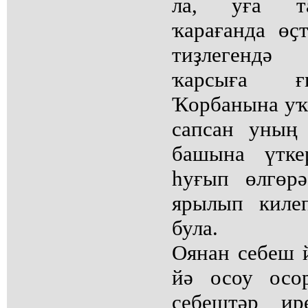
ла, уға т
ҡарағанда өҫ
тиҙлегендә
ҡарсыға ғ
Ҡорбанына уҡ 
сапсан уның
башына үтке
һуғып өлгөрә
ярылып киле
була.
Оянан себеш й
йә осоу осо
себештәр ир