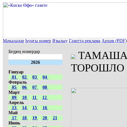
Мәҡәләләр
Һуңғы номер
Яҙылыу
Гәзиттә реклама
Архив (PDF)
Беҙҙең номерҙар
ТАМАША
2026
ТОРОШЛО
Ғинуар
01
|
02
|
03
|
04
Февраль
05
|
06
|
07
|
08
Март
09
|
10
|
11
|
12
Апрель
13
|
14
|
15
|
16
Май
17
|
18
|
19
|
20
|
21
Июнь