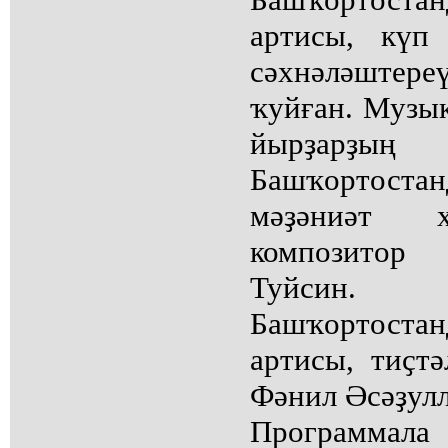
артисы, күп
сәхнәләштере
ҡуйған. Музык
йырҙарҙы
Башҡортос
мәҙәниәт х
композито
Туйсин
Башҡортос
артисы, тиҫтә
Фәнил Әсәҙул
Программала