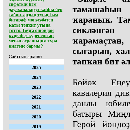
сифатын һәм
тамашаһын 
дауаханаларҙа ҡайһы бер
табиптарҙың тупаҫ һәм
ҡараныҡ. Та
битараф мөнәсәбәтен
ҡаты тәнҡит утына
сикләнгә
тотто. Һеҙгә ошондай
күңелһеҙ күренештәр
ҡарамаҫта
менән осрашырға тура
килгәне бармы?
сығарып, ха
Сайттың архивы
тапҡан бит әл
2025
2024
Бөйөк Еңе
2023
кавалерия ди
2022
данлы юбил
2021
батыры Миңл
2020
Герой йондо
2019