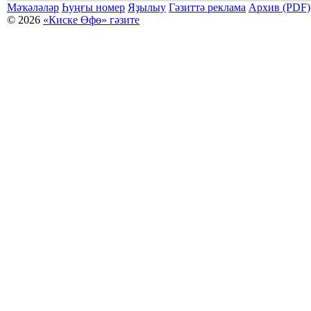
Мәҡәләләр
Һуңғы номер
Яҙылыу
Гәзиттә реклама
Архив (PDF)
© 2026
«Киске Өфө» гәзите
Мәҡәләләр күсермәһен алыу, күсереп баҫыу йәки материалды тулыраҡ файҙаланыу мәсьәләләре буйынса
Беҙҙең электрон адрес: kiskeufa@mail.ru