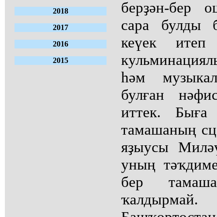
берҙән-бер 
2018
сара булды 
2017
кеүек итеп
2016
кульминация
2015
һәм музыкал
булған нәфи
иттек. Быға
тамашаның сц
яҙыусы Милә
уның тәҡдиме
бер тамаш
ҡалдырмай
Башҡортос