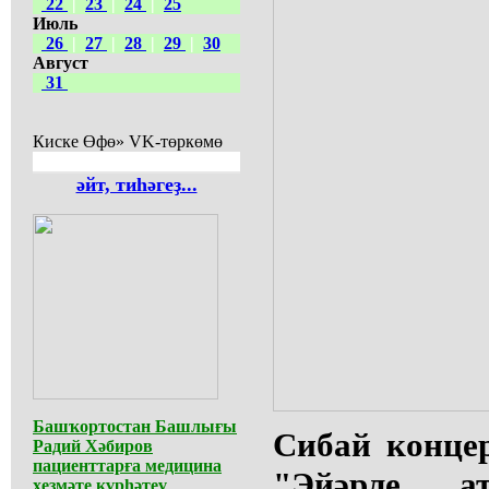
22
|
23
|
24
|
25
Июль
26
|
27
|
28
|
29
|
30
Август
31
Киске Өфө» VK-төркөмө
әйт, тиһәгеҙ...
Башҡортостан Башлығы
Сибай концер
Радий Хәбиров
пациенттарға медицина
"Эйәрле а
хеҙмәте күрһәтеү