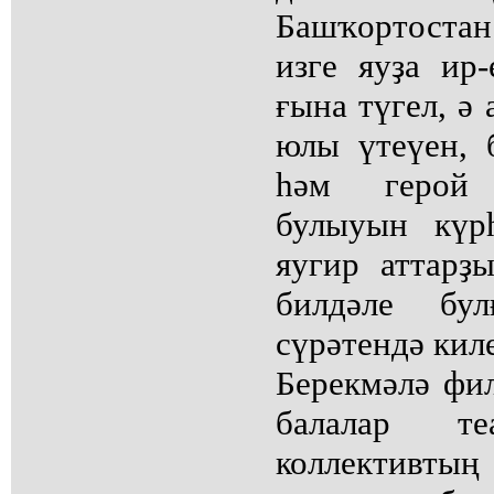
Башҡортостан
изге яуҙа ир
ғына түгел, ә
юлы үтеүен,
һәм герой
булыуын күр
яугир аттарҙ
билдәле бул
сүрәтендә киле
Берекмәлә фи
балалар те
коллективты