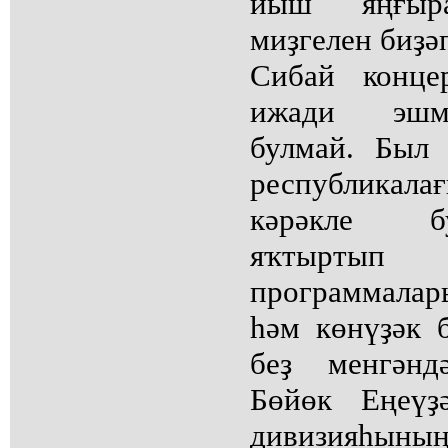
йыш яңғыр
миҙгелен биҙәп
Сибай концер
ижади эшмә
булмай. Был 
республикала
кәрәкле б
яҡтыртып
программала
һәм көнүҙәк б
беҙ менгәнд
Бөйөк Еңеүҙ
дивизияһыны