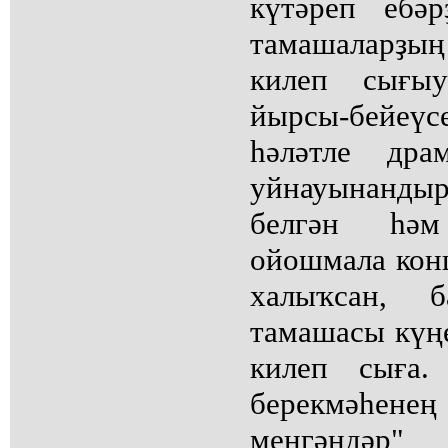
күтәреп ебәр
тамашаларҙы
килеп сығы
йырсы-бейеү
һәләтле дра
уйнауынандыр
белгән һә
ойошмала кон
халыҡсан, 
тамашасы күң
килеп сыға.
берекмәһен
менгәндәр