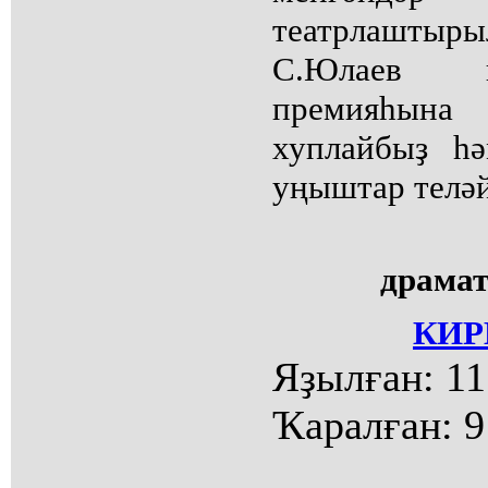
театрлашты
С.Юлаев и
премияһын
хуплайбыҙ һ
уңыштар теләй
драмат
КИР
Яҙылған:
11
Ҡаралған:
9