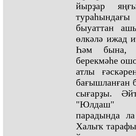
йырҙар яңғ
тураһындағ
быуаттан аш
өлкәлә ижад и
Һәм бына, С
берекмәһе ош
атлы ғәскәр
бағышланған б
сығарҙы. Әй
"Юлдаш" 
парадында ла
Халыҡ тарафы