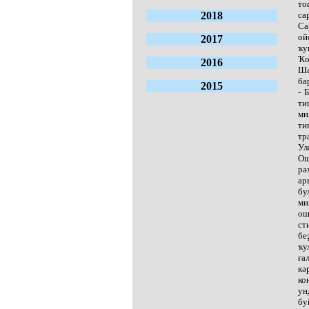
то
2018
са
Са
ой
2017
ҡу
Ҡо
2016
Ша
ба
2015
- 
ти
ми
ти
тр
Ул
Ош
рә
ар
бу
ми
ош
ст
бе
ҡу
ға
кә
ко
ун
бу