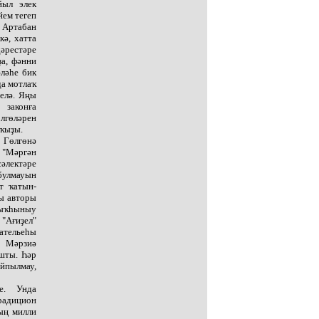
йыл элек
йем тегеп
 Артабан
кә, хатта
әрестәре
ҙа, фәнни
әләһе бик
да мотлаҡ
елә. Яңы
 законға
лгөләрен
 ҡыҙы.
 Гөлгөнә
 "Мәргән
сәлектәре
булмауын
т ҡатын-
бы авторы
ҙыҡһыныу
"Ағиҙел"
 ательеһы
е Мәрзиә
шты. Һәр
айпылмау,
е. Унда
радицион
ың милли