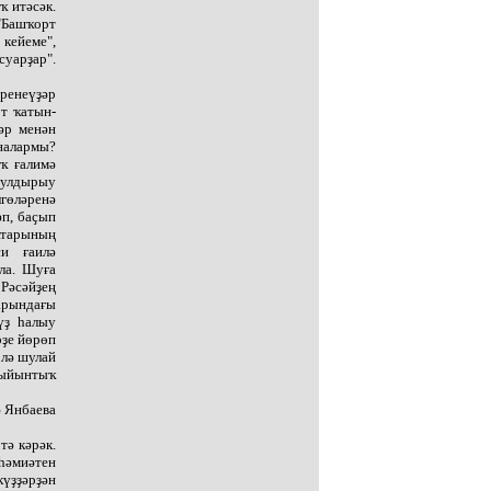
 итәсәк.
"Башҡорт
кейеме",
суарҙар".
ренеүҙәр
т ҡатын-
әр менән
яналармы?
ҡ ғалимә
булдырыу
гөләренә
әп, баҫып
ҡтарының
си ғаилә
ла. Шуға
Рәсәйҙең
арындағы
үҙ һалыу
рҙе йөрөп
 лә шулай
йыйынтыҡ
ә Янбаева
тә кәрәк.
һәмиәтен
күҙҙәрҙән