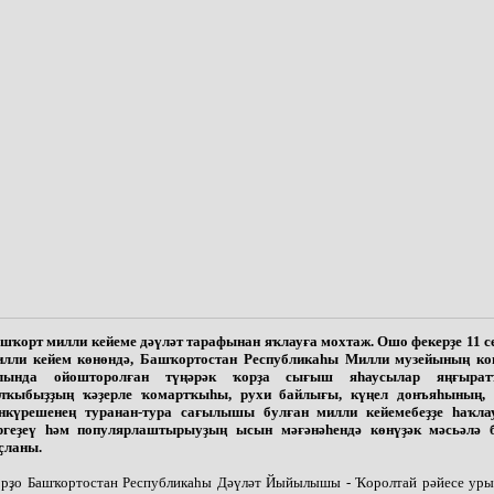
шҡорт милли кейеме дәүләт тарафынан яҡлауға мохтаж. Ошо фекерҙе 11 се
лли кейем көнөндә, Башҡортостан Республикаһы Милли музейының ко
алында ойошторолған түңәрәк ҡорҙа сығыш яһаусылар яңғыра
лҡыбыҙҙың ҡәҙерле ҡомартҡыһы, рухи байлығы, күңел донъяһының,
нкүрешенең туранан-тура сағылышы булған милли кейемебеҙҙе һаҡлау
ргеҙеү һәм популярлаштырыуҙың ысын мәғәнәһендә көнүҙәк мәсьәлә
ҫланы.
рҙо Башҡортостан Республикаһы Дәүләт Йыйылышы - Ҡоролтай рәйесе уры