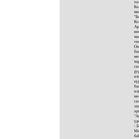
ха
Ко
ми
"Б
Ко
Ар
ин
ҡы
та
Ош
ба
мө
ҡа
сы
ҙу
ал
кү
ба
өл
мө
сы
эш
әҙ
"А
үҙ
- 
Ми
ба