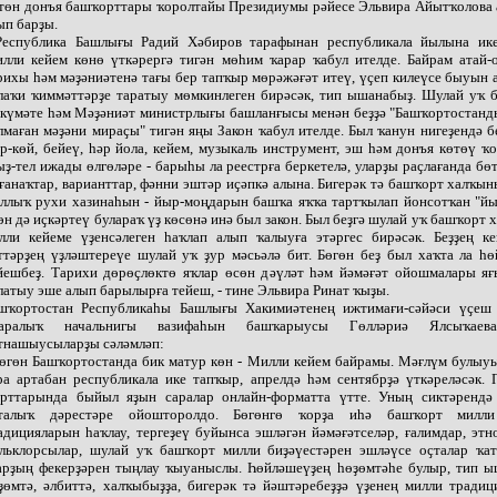
төн донъя башҡорттары ҡоролтайы Президиумы рәйесе Эльвира Айытҡолова 
ып барҙы.
Республика Башлығы Радий Хәбиров тарафынан республикала йылына ик
лли кейем көнө үткәрергә тигән мөһим ҡарар ҡабул ителде. Байрам атай-о
рихы һәм мәҙәниәтенә тағы бер тапҡыр мөрәжәғәт итеү, үҫеп килеүсе быуын
лаҡи ҡиммәттәрҙе таратыу мөмкинлеген бирәсәк, тип ышанабыҙ. Шулай уҡ 
күмәте һәм Мәҙәниәт министрлығы башланғысы менән беҙҙә "Башҡортостанд
лмаған мәҙәни мираҫы" тигән яңы Закон ҡабул ителде. Был ҡанун нигеҙендә б
р-көй, бейеү, һәр йола, кейем, музыкаль инструмент, эш һәм донъя көтөү ҡ
ыҙ-тел ижады өлгөләре - барыһы ла реестрға беркетелә, уларҙы раҫлағанда бө
ғанаҡтар, варианттар, фәнни эштәр иҫәпкә алына. Бигерәк тә башҡорт халҡы
ллыҡ рухи хазинаһын - йыр-моңдарын башҡа яҡҡа тартҡылап йонсотҡан "йы
өн дә иҫкәртеү булараҡ үҙ көсөнә инә был закон. Был беҙгә шулай уҡ башҡорт
лли кейеме үҙенсәлеген һаҡлап алып ҡалыуға этәргес бирәсәк. Беҙҙең ке
ттәрҙең үҙләштереүе шулай уҡ ҙур мәсьәлә бит. Бөгөн беҙ был хаҡта ла һ
йешбеҙ. Тарихи дөрөҫлөктө яҡлар өсөн дәүләт һәм йәмәғәт ойошмалары яғ
латыу эше алып барылырға тейеш, - тине Эльвира Ринат ҡыҙы.
шҡортостан Республикаһы Башлығы Хакимиәтенең ижтимағи-сәйәси үҫеш
аралыҡ начальнигы вазифаһын башҡарыусы Гөлләриә Ялсыҡаев
тнашыусыларҙы сәләмләп:
Бөгөн Башҡортостанда бик матур көн - Милли кейем байрамы. Мәғлүм булыу
ра артабан республикала ике тапҡыр, апрелдә һәм сентябрҙә үткәреләсәк.
рттарында быйыл яҙын саралар онлайн-форматта үтте. Уның сиктәрендә
талыҡ дәрестәре ойошторолдо. Бөгөнгө ҡорҙа иһә башҡорт милли
адицияларын һаҡлау, тергеҙеү буйынса эшләгән йәмәғәтселәр, ғалимдар, этн
льклорсылар, шулай уҡ башҡорт милли биҙәүестәрен эшләүсе оҫталар ҡа
арҙың фекерҙәрен тыңлау ҡыуаныслы. Һөйләшеүҙең һөҙөмтәһе булыр, тип ы
ҙөмтә, әлбиттә, халҡыбыҙҙа, бигерәк тә йәштәребеҙҙә үҙенең милли тради