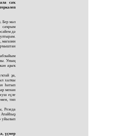
бала саҡ
теркәлеп
. Бер мәл
 саҡрым
әсәйем дә
 ултырам.
, магазин
урҡыштан
 абзыйым
ны. Уның
шкән аҙыҡ
ҡтай ҙа,
уыл халҡы
ан һатып
ҙар менән
 хуш еҫле
мен, тип
ы, Резеда
. Атайһыҙ
гә уйылып
а, үҫмер