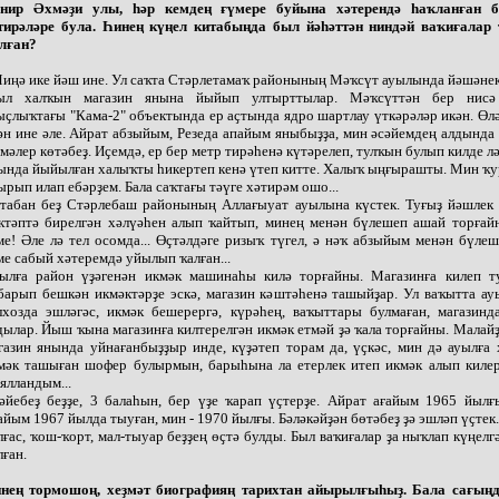
нир Әхмәҙи улы, һәр кемдең ғүмере буйына хәтерендә һаҡланған 
тирәләре була. Һинең күңел китабыңда был йәһәттән ниндәй ваҡиғалар 
лған?
Миңә ике йәш ине. Ул саҡта Стәрлетамаҡ районының Мәҡсүт ауылында йәшәнек
ыл халҡын магазин янына йыйып ултырттылар. Мәҡсүттән бер нисә
ыҫлыҡтағы "Кама-2" объектында ер аҫтында ядро шартлау үткәрәләр икән. Өл
ән ине әле. Айрат абзыйым, Резеда апайым яныбыҙҙа, мин әсәйемдең алдында
мәлер көтәбеҙ. Иҫемдә, ер бер метр тирәһенә күтәрелеп, тулҡын булып килде лә
ында йыйылған халыҡты һикертеп кенә үтеп китте. Халыҡ ыңғырашты. Мин ҡ
ырып илап ебәрҙем. Бала саҡтағы тәүге хәтирәм ошо...
табан беҙ Стәрлебаш районының Аллағыуат ауылына күстек. Туғыҙ йәшлек
ктәптә бирелгән хәлүәһен алып ҡайтып, минең менән бүлешеп ашай торғай
ме! Әле лә тел осомда... Өҫтәлдәге ризыҡ түгел, ә нәҡ абзыйым менән бүле
ме сабый хәтеремдә уйылып ҡалған...
ылға район үҙәгенән икмәк машинаһы килә торғайны. Магазинға килеп ту
барып бешкән икмәктәрҙе эскә, магазин кәштәһенә ташыйҙар. Ул ваҡытта а
лхозда эшләгәс, икмәк бешерергә, күрәһең, ваҡыттары булмаған, магазинд
дылар. Йыш ҡына магазинға килтерелгән икмәк етмәй ҙә ҡала торғайны. Малай
газин янында уйнағанбыҙҙыр инде, күҙәтеп торам да, үҫкәс, мин дә ауылға
мәк ташыған шофер булырмын, барыһына ла етерлек итеп икмәк алып килер
ялландым...
әйебеҙ беҙҙе, 3 балаһын, бер үҙе ҡарап үҫтерҙе. Айрат ағайым 1965 йылғ
айым 1967 йылда тыуған, мин - 1970 йылғы. Бәләкәйҙән бөтәбеҙ ҙә эшләп үҫтек
лғас, ҡош-ҡорт, мал-тыуар беҙҙең өҫтә булды. Был ваҡиғалар ҙа ныҡлап күңел
лған.
нең тормошоң, хеҙмәт биографияң тарихтан айырылғыһыҙ. Бала сағыңд