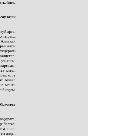
ткәйнек.
асауланы
 ҡуйырға,
птә тырыш
 Алмаҡай
ерме алты
федераль
алистар,
 уҡытты.
лырғамы,
ста китеп
 Башҡорт
нт булып
ше менән
п бирҙем.
 Мәжитов
өҫөрәге,
е белгәс,
лом эшен
теп алды,