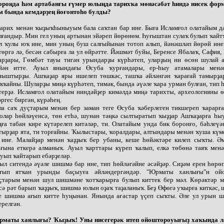
ороңда һәм артабанғы ғүмер юлыңда тарихҡа мөнәсәбәт һиндә нисек фо
м бында кемдәрҙең йоғонтоһо булды?
Тарих менән ҡыҙыҡһыныуым бала саҡтан бар ине. Быға Исламғол олатайым д
лғандыр. Мин гел уның артынан эйәреп йөрөнөм. Һуғыштан сулаҡ булып ҡайт
л ҡулы юҡ ине, мин уның буш салғыйынан тотоп алып, йәнәшләп йөрөй ине
төргә лә, бесән сабырға ла ул өйрәтте. Йәшмәт буйы, Беренсе Ябалаҡ, Сафия
арҙары, Гөмбәт тауы тигән урындарҙы күрһәтеп, уларҙың ни өсөн шулай 
йән итте. Ауыл янындағы Өсуба ҡурғандары, ер-һыу атамалары мен
ныштырҙы. Ашҡаҙар яры ишелеп төшкәс, ташҡа әйләнгән ҡарағай тамырҙа
ҡҡайны. Шуларҙы миңә күрһәтеп, тимәк, бында әүәле ҡара урман булған, тип 
терҙә. Исламғол олатайым ниндәйҙер кимәлдә миңә тарихты, археологияны 
әргес биргән, күрәһең.
ла саҡ дуҫтарым менән бер заман теге Өсуба ҡәберлеген тикшереп ҡарарға
олар һөйләүенсә, төн етһә, шунан тәңкә сылтыратып ҡыҙҙар Ашҡаҙарға һыу
ңға табан кире күтәрелеп китәләр, ти. Олатайым унда бик боронғо, бәһлеүә
тырҙар ята, ти торғайны. Ҡылыстары, ҡоралдары, алтындары менән ҡуша күм
 ине. Малайҙар менән ҡаҙҙыҡ бер убаны, кеше һөйәктәре килеп сыҡты. Ә
ағына еткерә алманыҡ. Ауыл ҡарттары күреп ҡалып, елкә төбөнә таяҡ менә
уып ҡайтарып ебәрҙеләр.
ыл ситендә әүәле шишмә бар ине, тип һөйләгәйне әсәйҙәр. Сиҙәм ерен һөр
ғып ятҡан урынды баҫыуға әйләндергәндәр. "Юрматы ханлығы"н ой
ҫтарым менән шул шишмәне ҡотҡарырға булып киттек бер мәл. Көрәктәр м
сә рәт барып ҡаҙҙыҡ, шишмә юлын оҙаҡ таҙаланыҡ. Беҙ Өфөгә уҡырға киткәс, 
е шишмә ағып китте һуңынан. Янында ағастар үҫеп сыҡты. Әле ул урын 
ерелгән.
маты ханлығы? Ҡыҙыҡ! Уны нисегерәк итеп ойоштороуығыҙ хаҡында л