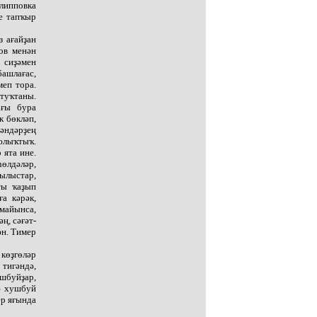
липповка
ке тапҡыр
з ағайҙан
ов менән
 сиҙәмен
башлағас,
меп тора.
 туҡтаны.
ағы бура
к бөкләп,
гәндәрҙең
юлыҡтыҡ.
 ята ине.
һөлдәләр,
ҡылыстар,
ты ҡаҙып
ға кәрәк,
майынса,
ң, сәғәт-
ән. Тимер
 көҙгөләр
 тигәндә,
ушбуйҙар,
гә хушбуй
ер яғында