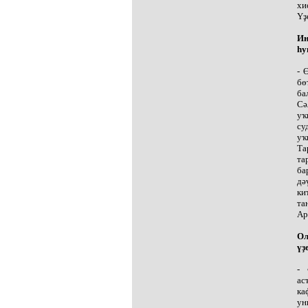
хи
Үҙ
Ин
һу
- 
бө
ба
Сә
уҡ
су
уҡ
Та
та
ба
дә
ки
та
Ар
Ол
үҙ
- 
ас
ка
ун