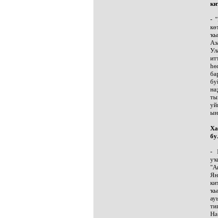
ки
- 
кө
ҡы
Аз
Ул
ит
һө
ба
бу
на
ты
уй
ын
Ха
бу
- 
уҡ
"А
Ян
ки
ҡы
ау
ти
Нә