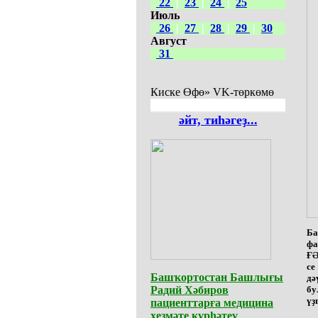
22
|
23
|
24
|
25
Июль
26
|
27
|
28
|
29
|
30
Август
31
Киске Өфө» VK-төркөмө
әйт, тиһәгеҙ...
Ба
фа
ҒӘ
се
Башҡортостан Башлығы
дә
Радий Хәбиров
бу
үҙ
пациенттарға медицина
хеҙмәте күрһәтеү