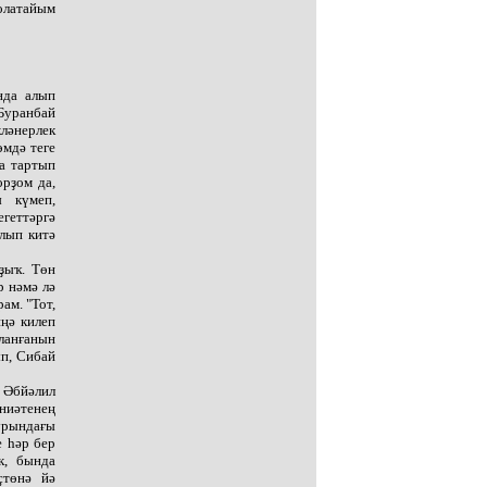
 олатайым
нда алып
 Буранбай
ләнерлек
өмдә теге
а тартып
орҙом да,
ы күмеп,
геттәргә
лып китә
ҙыҡ. Төн
р нәмә лә
ам. "Тот,
иңә килеп
ланғанын
ып, Сибай
 Әбйәлил
ниәтенең
 урындағы
е һәр бер
к, бында
ҫтөнә йә