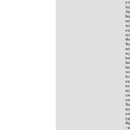
ут
ҡу
Ар
Бе
шу
ҡу
ал
ғү
Фл
Ҡу
мә
өҫ
һө
Һи
Һө
те
бо
ал
юғ
кү
сә
хә
Ҡа
кү
ал
үҙ
Фр
- 