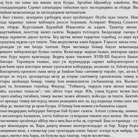
ыҙ һум эш хаҡы иш янына ҡуш булды. Артабан Ырымбур өлкәһенә, Фи
рғандарындағы Сармат алтындары табылған ергә экспедицияға ла ебәрҙе. И
ҡайым ҡаласығында ла экспедицияла ҡатнаштым.
р йыл уҡығас, ауылдағы үҙебеҙҙең ауыл эргәһендәге Өсуба иҫкә төштө. Ния
нда ҡаҙыныу эшенә ҡайтырға рөхсәт һораным. Аспирант Флорид Сөнәғәт
ша ебәрҙе. Курсташым Буранбай Ильясовты ла алдыҡ. Трактор менән
дыртҡайныҡ, ләхеттәр килеп сыҡты. Ҡаҙырға тотондоҡ. Һөлдәләрҙе сығара 
мерҙә күрмәгән дауыл ҡупты. Беҙ щетка менән таҙартып торабыҙ, ел кире кү
оридтың күҙенә сүп төштө. Уны медпунктҡа алып барҙыҡ. Ғәрәсәт кискә генә
рғандан ун ике һөлдә таптыҡ. Өҫкө ҡатламда баҡыр быуат ваҡытынд
ҙәниәте ҡәберлектәре булып сыҡты. Кешеләрҙе ҡырын һалып, аяҡтарын әҙерә
төнә бура ҡороп күмгәндәр. Беҙҙең эраға тиклемге XVIII-XII быуатта йәшә
йәктәре. Тәрәнерәк төшкәс, шул уҡ ҡурғандарҙа сармат ҡәберлектәренә 
рәк-һаяҡ ерек ағастары менән уратылған ҡәберҙәрҙә, ысынлап та, бәһлеүәндәр
йәктәренең оҙонлоғо ғына метр ҙа һикһән биш сантиметр тирәһе, эре, ап-аҡ 
штәре лә теүәл, эргәләрендә метр ҙа егерме сантиметр оҙонлоҡтағы тимер 
ттары араһында баҡыр, тимер һәм көмөшләнгән уҡ-башаҡтар ята. Ҡылыс
дыҡ та, һоҡланып торабыҙ. Флорид: "Теймәгеҙ, тиҙерәк елем менән ҡаплар
иһә, ыуалып төшәсәк",- тип әйтеп тора инде. Юҡ, уның һүҙенә ҡолаҡ һал
тәреп алабыҙ тигәйнек, тимер ҡылыс ҡомға әйләнеп, ҡойолдо ла төштө. Баҡтиһә
ғәт ярымда тимер кислород менән реакцияға инә лә, күҙ алдында юҡҡа сыға ик
нйәр ҙә, ҡылыстар ҙа әрәм булды. Ә баҡыр һәм көмөш уҡ-башаҡты алдыҡ.
тын-ҡыҙҙарҙың ҡәберҙәре бигерәк бай булып сыҡты. Алтын сулпылар, көмөш
н янсыҡтарға һалынған, хатта бәйләгән суҡтарына тиклем шул килеш. Ни өсөн
тын-көмөш эргәһендә әйбер нисә мең йыл ятһа ла, серемәй. Баш остарында - х
ҙәре яһағандары ла, Ҡара диңгеҙ яғынан килтерелгәндәре лә бар. Хәҙер беҙ
анциянан килә, ә элеккеләр уны гректарҙан алған. Һауыт эсендә еҫле майҙар, б
ҡыҙыл, икенсе яғы һары, аҡ буяулы яҫы таштар, төрлө косметика…