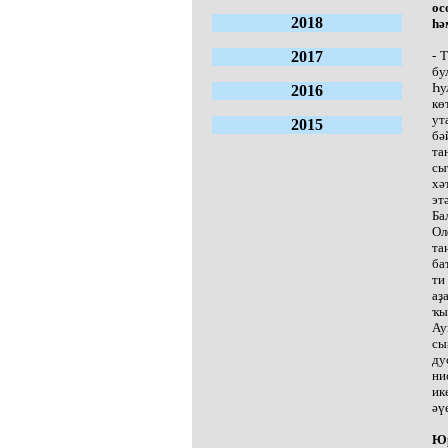
ос
2018
һә
2017
- 
бу
Һу
2016
кө
ут
2015
бә
та
сы
хә
эт
Ба
Ол
та
ба
ти
аҙ
ҡы
Ау
сы
ду
ни
ик
әү
Юр