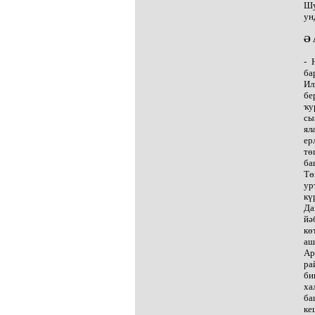
Шу
ун
Ә 
- 
ба
Ил
бе
ҡу
сы
ял
ер
тө
ба
Тө
ур
кү
Да
йә
кө
аш
Ар
ра
би
ха
ба
ке