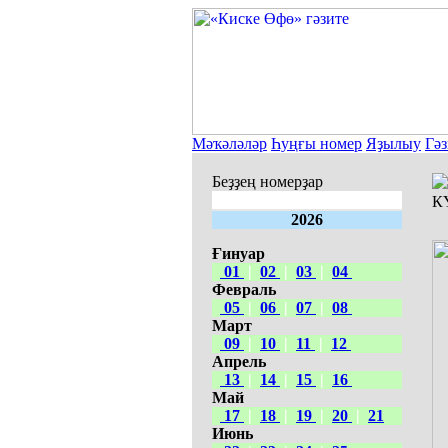
Мәҡәләләр
Һуңғы номер
Яҙылыу
Гәз
Беҙҙең номерҙар
К
2026
Ғинуар
01
|
02
|
03
|
04
Февраль
05
|
06
|
07
|
08
Март
09
|
10
|
11
|
12
Апрель
13
|
14
|
15
|
16
Май
17
|
18
|
19
|
20
|
21
Июнь