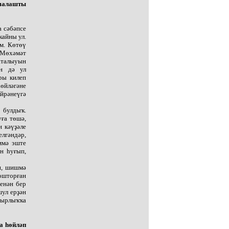
рмалашты
а сәбәпсе
ҡайны ул.
м. Көтөү
, Мөхәмәт
аталыуын
ән дә ул
ры килеп
һөйләгәне
өйрәнеүгә
 булдыҡ.
ға төшә,
н кәүҙәле
елгәндәр,
ммә эште
н һуғып,
өп, шишмә
ошторған
енән бер
шул ерҙән
шырлыҡҡа
а һөйләп