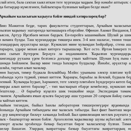
лай итеп, бала саҡтан хыял иткән теге ҡурғанды ҡаҙҙым. Бер нәмәһе аптыраҡ:
да батырҙар күмелгәнен, байлыҡтары булғанын ҡайҙан белде икән?
Арҡайым ҡаласығын ҡаҙыуға бәйле ниндәй хәтирәләрең бар?
Нияз Мәжитов беҙҙе, тарих факультеты студенттарын, Арҡайым ҡаласығы
рылған ҡаҙыныу эштәрендә ҡатнашырға ебәргәйне. Өфөнән Азамат Вилданов,
ьясов, Артур Иҙелбаев менән барҙыҡ. Ен-пәрейгә ышанмайым. Шулай ҙа шик
р ваҡиға булды. Таш ҡурғандарҙы тикшерә инек. 3-4 көн эшләгәс, төнөн төш
рғандарҙың әрүахтары килде. Күмәкләп мине ҡулымдан һөйрәйҙәр, стена аш
ғарырға, үҙҙәре менән алып китергә тырышалар. Ҡот осто. Иртән һикереп т
анға сығып йүгерҙем. Берәүгә лә өндәшмәнем. Ҡаҙылған ҡурғандарҙ
ләнгәндәр рухына үҙем белгәнсә доғалар уҡып ҡайттым. Шунан һуң ғына е
шөмдө һөйләнем. Былар мине төндә һаҡларға булдылар. Йәнәһе, әрүахтар а
шлаһа, тартып алып ҡалалар.
нөн һыуыҡ, тимер будкала йоҡлайбыҙ. Мейес урынына электр плитәне ҡуй
таһында эҫегә түҙмәй, уянып киттем. Ҡараңғы, барыһы ла йоҡлай, будкала бе
ренмәй. Ҡулымды һуҙып, һәрмәнеп, теге электр плитәһен һүндерергә китеп бар
нирҙы алып китеп баралар", - тип ҡысҡырып ебәрҙе кемеһелер, күмәкләп м
бештеләр… Ә барыбер күңелгә шик төшкәйне инде. Экспедиция тамам
тмәнем. Арҡайымға яҡын ауылға баҫыуҙар аша туранан 20 саҡрым йәйәү сығ
а ҡайтып киттем.
ҡайым тигәндән, быйыл һанлы лаборатория тикшеренеүҙәре ярҙамында
йонында Арҡайым тибындағы ике ҡаласыҡ табылды. Был факт Һынташ мәҙә
к ҙур киңлектәрҙе биләүе хаҡында һөйләй. Был цивилизация мотлаҡ рәүештә
лыҡ - башҡорттар менән бәйле. Археологик ҡаҙылмалар шуны иҫбатлай: әлег
шҡорт ауылы эргәһендә баҡыр быуаттан бирле ҡаласыҡтар булған. Тимә
шеләр йәшәгән. Уларҙың зыяраттары баҡыр быуаттағы зыяраттарҙың ө