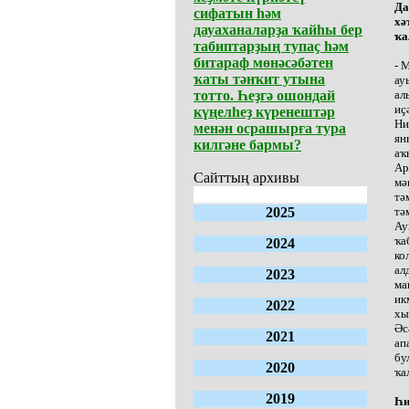
Да
сифатын һәм
хә
дауаханаларҙа ҡайһы бер
ҡа
табиптарҙың тупаҫ һәм
битараф мөнәсәбәтен
- 
ҡаты тәнҡит утына
ау
тотто. Һеҙгә ошондай
ал
иҫ
күңелһеҙ күренештәр
Ни
менән осрашырға тура
ян
килгәне бармы?
аҡ
Ар
Сайттың архивы
мә
тә
2025
тә
Ау
ҡа
2024
ко
ал
2023
ма
ик
2022
хы
Әс
2021
ап
бу
2020
ҡа
2019
Һи