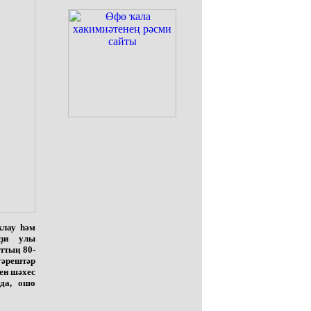
ҡлау һәм
әҙи улы
ттың 80-
гәрештәр
ҙен шәхес
лда, ошо