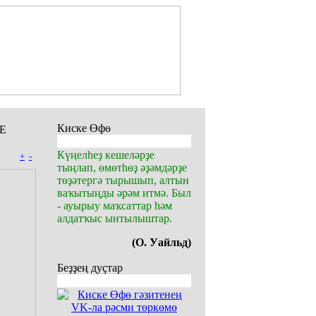
Киске Өфө
Е
Күңелһеҙ кешеләрҙе
+
-
тыңлап, өмөтһөҙ әҙәмдәрҙе
төҙәтергә тырышып, алтын
ваҡытыңды әрәм итмә. Был
- ауырыу маҡсаттар һәм
алдатҡыс ынтылыштар.
(О. Уайльд)
Беҙҙең дуҫтар