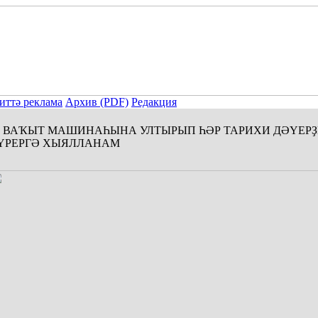
иттә реклама
Архив (PDF)
Редакция
ВАҠЫТ МАШИНАҺЫНА УЛТЫРЫП ҺӘР ТАРИХИ ДӘҮЕРҘ
ҮРЕРГӘ ХЫЯЛЛАНАМ