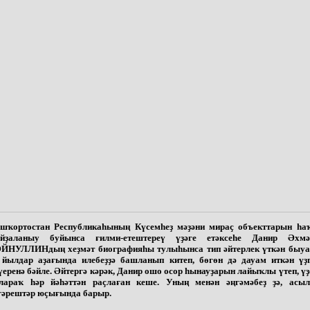
шҡортостан Республикаһының Күсемһеҙ мәҙәни мираҫ объекттарын һа
йҙаланыу буйынса ғилми-етештереү үҙәге етәксеһе Данир Әхм
ЙНУЛЛИНдың хеҙмәт биографияһы тулыһынса тип әйтерлек үткән быуа
 йылдар аҙағында илебеҙҙә башланып китеп, бөгөн дә дауам иткән үҙ
үеренә бәйле. Әйтергә кәрәк, Данир ошо осор һынауҙарын лайыҡлы үтеп, ү
лараҡ һәр йәһәттән раҫлаған кеше. Уның менән әңгәмәбеҙ ҙә, асы
гәрештәр юҫығында барыр.