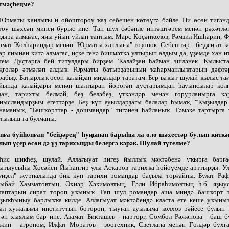
тмәҫһеңме?
"Юрматы ханлығы"н ойоштороу ҡаҙ себешен көтөүгә бәйле. Ни өсөн тигәнд
төү шәхсән минең бурыс ине. Тап шул сәбәпле иптәштәрем менән рәхәтлә
ҙыра алмағас, яңы уйын уйлап таптым. Марс Көҫәпҡолов, Рәмзил Ишһарин, 
амат Ҡолһариндар менән "Юрматы ханлығы" төҙөнөк. Себештәр - беҙҙең ат к
ар янынан китә алмағас, иҫке генә бишмәткә ултырып алдым да, үҙемде хан и
тем. Дуҫтарға бей титулдары бирҙем. Ҡалайҙан һайман эшләнек. Ҡылыст
ңгөләр әтмәләп алдыҡ. Юрматы батырҙарының ҡаһарманлыҡтарын дәфтә
рабыҙ. Батырлыҡ өсөн ҡалайҙан миҙалдар таратам. Бер ваҡыт шулай ҡылыс та
йында ҡалайҙары менән шалтырап йөрөгән дуҫтарымдан һауынсылар көлг
ҙан, тарихты белмәй, беҙ беләбеҙ, үткәндәр менән ғорурланырға кә
нысландырҙым егеттәрҙе. Беҙ күп ауылдарҙағы балалар һымаҡ, "Ҡыҙылдар 
наманыҡ, "Башҡорттар - дошмандар" тигәнен һайланыҡ. Тәмәке тартырға т
тылыш та булманы.
нға буйһонған "бейҙәрең" һуңынан барыһы ла оло шәхестәр булып киткә
лып үҫер өсөн дә үҙ тарихыңды белергә кәрәк. Шулай түгелме?
Һис шикһеҙ, шулай. Аллағыуат һигеҙ йыллыҡ мәктәбенә уҡырға барға
ытыусыһы Хөсәйен Йыһангир улы Асҡаров тарихҡа һөйөүемде арттырҙы. Ул
ғиҙел" журналында бик күп тарихи романдар баҫыла торғайны. Булат Раф
ыбай Хамматовтың, Әхиәр Хәкимовтың, Ғәли Ибраһимовтың һ.б. яҙыу
таптарын сират тороп уҡыныҡ. Тап шул романдар аша миндә башҡорт 
ҙыҡһыныу барлыҡҡа килде. Аллағыуат мәктәбендә класта ете кеше уҡыны
ыл хужалығы институтын бөтөрөп, тыуған ауылыма колхоз рәйесе булып 
гән хыялым бар ине. Азамат Бикташев - парторг, Сөмбөл Рәжәпова - баш б
жип - агроном, Илфат Моратов - зоотехник, Светлана менән Гөлдәр бухга