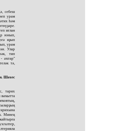
ә, себеш
неп урам
Фәтих һәм
өтөүҙәре.
теп иғлан
ар юнып,
ргә яҙып
ғып, урам
ән. Улар
рәк, тип
- аҡтар"
еләк тә,
н. Шәхес
с, тарих
 ваҡытта
иҡовтың,
сыларҙың
тарихына
ҡ. Минең
ҡайтырға
ухгалтер,
лтерияла