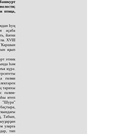
 башкурт
 волости;
и птица,
ндан һуң
н аҫаба
ть, йәғни
ла. XVIII
в Ҡаршын
уын яҙып
рт этник
ында һәм
ъя күрә.
ерситеты
а ғилми
әлектәрен
ң тарихы
с ғалим-
ыһы итеп
н "Шура"
 баҫтыра,
ҡындағы
, Табын,
ыуҙарҙан
м уларға
дар, тип