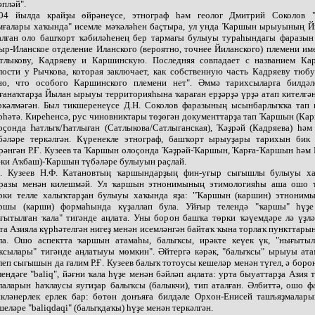
әпләй".
04 йылда крайҙы өйрәнеүсе, этнограф һәм геолог Дмитрий Соколов 
мғалары хаҡында" исемле мәҡәләһен баҫтыра, ул унда Ҡаршын ырыуының Й
алған оло башҡорт ҡәбиләһенең бер тармағы булыуы тураһындағы фаразын 
ыр-Иланское отделение Иланского (вероятно, точнее Йиланского) племени и
тлыкову, Кадряеву и Каршинскую. Последняя совпадает с названием Ка
лости у Рычкова, которая заключает, как собственную часть Кадряеву тюб
но, что особого Каршинского племени нет". Әммә тарихсыларға билдәл
ғанаҡтарҙа Йылан ырыуы территорияһына ҡараған ерҙәрҙә үрҙә атап кителгә
ркәлмәгән. Был тикшеренеүсе Д.Н. Соколов фаразының ысынбарлыҡҡа тап 
рһәтә. Киреһенсә, рус чиновниктары төҙөгән документтарҙа тап Ҡаршын (Ка
оҫонда Һатлыҡ/Һатлыған (Сатлыкова/Сатлыганская), Ҡәҙрәй (Кадряева) һә
бәләре теркәлгән. Күренекле этнограф, башҡорт ырыуҙары тарихын бик 
рәнгән Р.Ғ. Кузеев та Ҡаршын олоҫонда Ҡәҙрәй-Ҡаршын, Ҡарға-Ҡаршын һәм 
әки Аҡбаш)-Ҡаршын түбәләре булыуын раҫлай.
Ғ. Кузеев Н.Ф. Катановтың ҡаршындарҙың фин-уғыр сығышлы булыуы х
разы менән килешмәй. Ул ҡаршын этнонимының этимологияһы аша ошо 
рки телле халыҡтарҙан булыуы хаҡында яҙа: "Ҡаршын (каршин) этнонимы
ршы (карши) формаһында күҙаллап була. Уйғыр телендә "ҡаршы" һүҙе 
ғытылған ҡала" тигәнде аңлата. Уны борон башҡа төрки ҡәүемдәре лә үҙлә
та Азияла күрһәтелгән нигеҙ менән исемләнгән байтаҡ ҡына торлаҡ пункттары
ла. Ошо аспектта ҡаршын атамаһы, балыҡсы, ирәкте кеүек үк, "нығытыл
ҡсылары" тигәнде аңлатыуы мөмкин". Әйтергә кәрәк, "балыҡсы" ырыуы ат
леп сығышын да ғалим Р.Ғ. Кузеев балыҡ тотоусы кешеләр менән түгел, ә боро
лендәге "baliq", йәғни ҡала һүҙе менән бәйләп аңлата: урта быуаттарҙа Азия 
лаларын һаҡлаусы яугиҙар балыҡсы (балыкчи), тип аталған. Әлбиттә, ошо ф
кләнерлек ерлек бар: бөтөн донъяға билдәле Орхон-Енисей ташъяҙмалары
шеләре "baliqdaqi" (балыҡдаҡы) һүҙе менән теркәлгән.