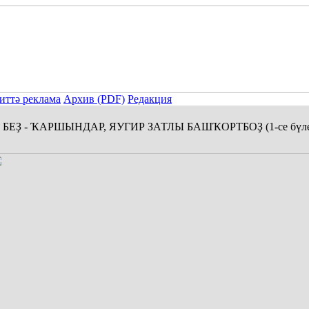
иттә реклама
Архив (PDF)
Редакция
БЕҘ - ҠАРШЫНДАР, ЯУГИР ЗАТЛЫ БАШҠОРТБОҘ (1-се бүле