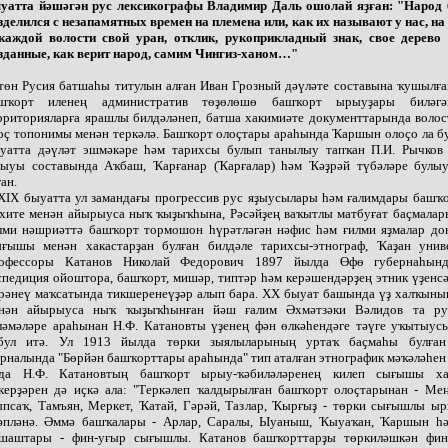
уатта йәшәгән рус лексикографы Владимир Даль ошолай яҙған: "Народ
зделился с незапамятных времен на племена или, как их называют у нас, на
каждой волости свой уран, отклик, рукоприкладный знак, свое дерево 
зданные, как верит народ, самим Чингиз-ханом…"
төн Русия батшаһы титулын алған Иван Грозный дәүләте составына ҡушылға
шҡорт иленең административ төҙөлөшө башҡорт ырыуҙары биләгә
рриторияларға ярашлы билдәләнеп, батша хакимиәте документтарында волос
оҫ топонимы менән теркәлә. Башҡорт олоҫтары араһында Ҡаршын олоҫо ла бу
уатта дәүләт эшмәкәре һәм тарихсы булып танылыу тапҡан П.И. Рычко
ыуы составында Аҡбаш, Ҡарғанар (Ҡарғалар) һәм Ҡәҙрәй түбәләре булы
ған.
XIX быуатта ул замандағы прогрессив рус яҙыусылары һәм ғалимдары башҡо
хите менән айырыуса ныҡ ҡыҙыҡһына, Рәсәйҙең ваҡытлы матбуғат баҫмалар
лми нәшриәттә башҡорт тормошон һүрәтләгән нәфис һәм ғилми яҙмалар дон
ғышы менән хакастарҙан булған билдәле тарихсы-этнограф, Ҡаҙан унив
офессоры Катанов Николай Федорович 1897 йылда Өфө губернаһынд
спедиция ойоштора, башҡорт, мишәр, типтәр һәм керәшендәрҙең этник үҙенс
рәнеү маҡсатында тикшеренеүҙәр алып бара. XX быуат башында үҙ халҡыны
нән айырыуса ныҡ ҡыҙыҡһынған йәш ғалим Әхмәтзәки Вәлидов та ру
ләмәләре араһынан Н.Ф. Катановты үҙенең фән өлкәһендәге тәүге уҡытыус
бул итә. Ул 1913 йылда төрки зыялыларының уртаҡ баҫмаһы булға
рналында "Бөрйән башҡорттары араһында" тип аталған этнографик мәҡәләһен
да Н.Ф. Катановтың башҡорт ырыу-ҡәбиләләренең килеп сығышы ха
керҙәрен дә иҫкә ала: "Теркәлеп ҡалдырылған башҡорт олоҫтарынан - Мең
псаҡ, Тамъян, Меркет, Ҡатай, Гәрәй, Тазлар, Ҡырғыҙ - төрки сығышлы ыр
әпләнә. Әммә башҡалары - Арлар, Саралы, Ыуаныш, Ҡыуаҡан, Ҡаршын һә
шаштары - фин-уғыр сығышлы. Катанов башҡорттарҙы төркиләшкән фин