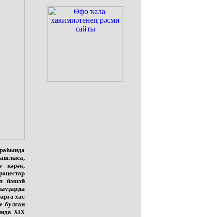
араһында
ашлыса,
 кәрәк,
роцестар
п йәшәй
рыуҙарҙы
арға хас
е булған
ында XIX