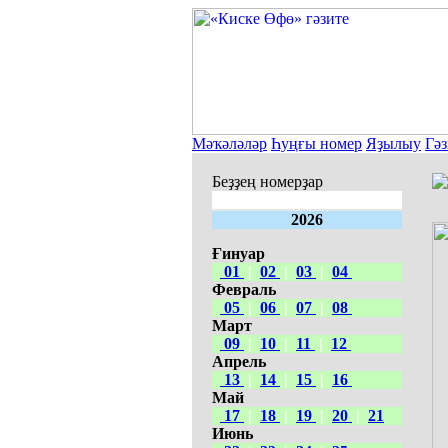
Мәҡәләләр
Һуңғы номер
Яҙылыу
Гәз
Беҙҙең номерҙар
2026
Ғинуар
01
|
02
|
03
|
04
Февраль
05
|
06
|
07
|
08
Март
09
|
10
|
11
|
12
Апрель
13
|
14
|
15
|
16
Май
17
|
18
|
19
|
20
|
21
Июнь