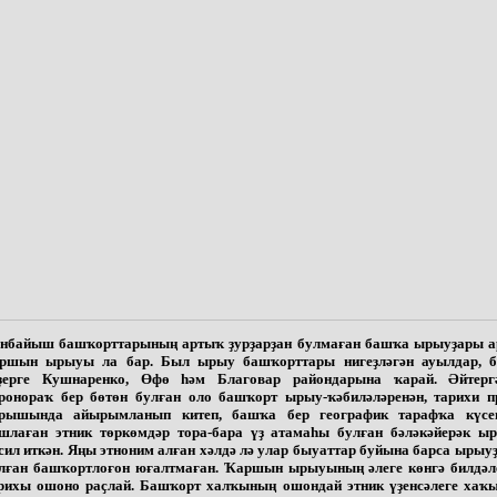
нбайыш башҡорттарының артыҡ ҙурҙарҙан булмаған башҡа ырыуҙары 
ршын ырыуы ла бар. Был ырыу башҡорттары нигеҙләгән ауылдар, б
ҙерге Кушнаренко, Өфө һәм Благовар райондарына ҡарай. Әйтергә
ронораҡ бер бөтөн булған оло башҡорт ырыу-ҡәбиләләренән, тарихи п
рышында айырымланып китеп, башҡа бер географик тарафҡа күсе
шлаған этник төркөмдәр тора-бара үҙ атамаһы булған бәләкәйерәк ы
сил иткән. Яңы этноним алған хәлдә лә улар быуаттар буйына барса ырыуҙ
лған башҡортлоғон юғалтмаған. Ҡаршын ырыуының әлеге көнгә билдәл
рихы ошоно раҫлай. Башҡорт халҡының ошондай этник үҙенсәлеге хаҡ