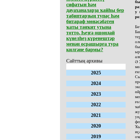
бы
сифатын һәм
ра
дауаханаларҙа ҡайһы бер
у 
табиптарҙың тупаҫ һәм
ро
битараф мөнәсәбәтен
ҡаты тәнҡит утына
Бө
Ба
тотто. Һеҙгә ошондай
те
күңелһеҙ күренештәр
ол
менән осрашырға тура
бы
килгәне бармы?
ыр
ал
Сайттың архивы
Ә 
мө
ғи
2025
Сы
пр
2024
эк
өй
2023
ме
ғө
2022
ҡа
жу
2021
ун
фе
2020
Ҡы
иҫ
2019
оҡ