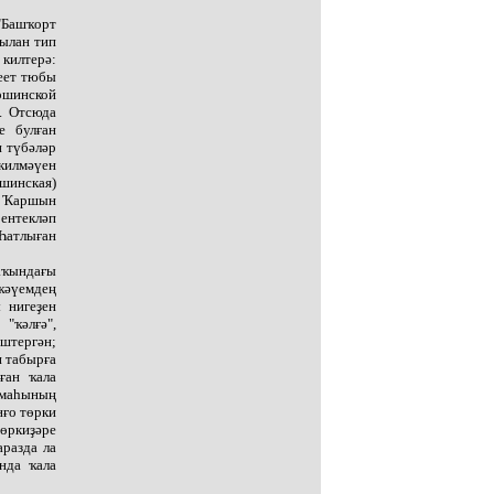
"Башҡорт
ылан тип
килтерә:
меет тюбы
ршинской
у. Отсюда
е булған
н түбәләр
килмәүен
ршинская)
м Ҡаршын
ентекләп
Һатлыған
аҡындағы
ҡәүемдең
 нигеҙен
"ҡәлғә",
штергән;
н табырға
ған ҡала
амаһының
нғо төрки
төркиҙәре
аразда ла
нда ҡала