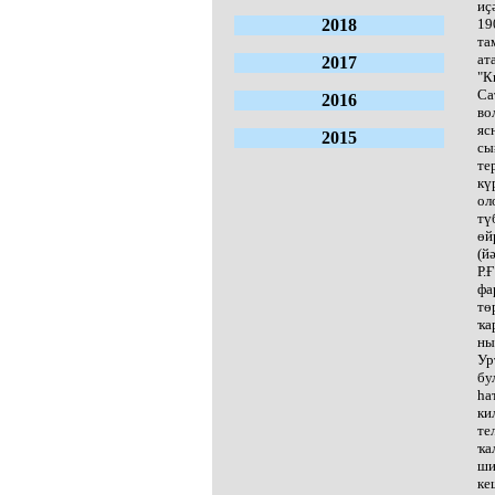
иҫ
2018
19
та
ат
2017
"К
Са
2016
во
яс
2015
сы
те
кү
ол
тү
өй
(й
Р.
фа
тө
ҡа
ны
Ур
бу
һа
ки
те
ҡа
ши
ке