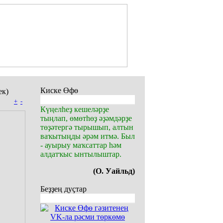
Киске Өфө
к)
+
-
Күңелһеҙ кешеләрҙе
тыңлап, өмөтһөҙ әҙәмдәрҙе
төҙәтергә тырышып, алтын
ваҡытыңды әрәм итмә. Был
- ауырыу маҡсаттар һәм
алдатҡыс ынтылыштар.
(О. Уайльд)
Беҙҙең дуҫтар