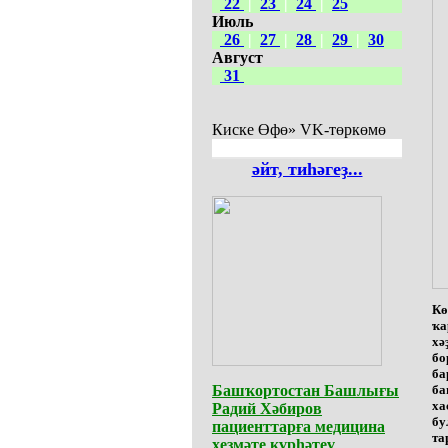
22
|
23
|
24
|
25
Июль
26
|
27
|
28
|
29
|
30
Август
31
Киске Өфө» VK-төркөмө
әйт, тиһәгеҙ...
Кө
ҡа
хә
бо
ба
Башҡортостан Башлығы
ба
ха
Радий Хәбиров
бу
пациенттарға медицина
та
хеҙмәте күрһәтеү