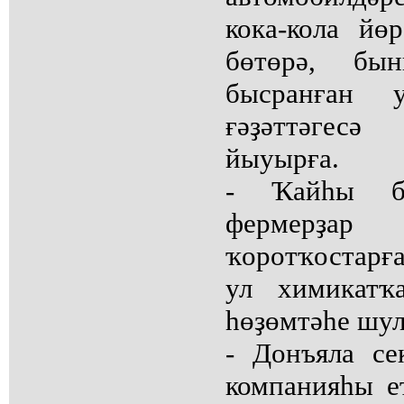
кока-кола йө
бөтөрә, бы
бысранған 
ғәҙәттәгес
йыуырға.
- Ҡайһы б
фермерҙа
ҡоротҡостарға
ул химикатҡ
һөҙөмтәһе шул
- Донъяла се
компанияһы е