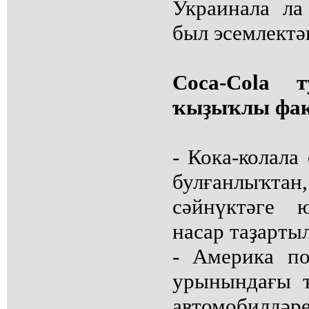
Украинала ла
был эсемлектә
Coca-Cola 
ҡыҙыҡлы фак
- Кока-колала
булғанлыҡ
сәйнүктәге 
насар таҙарты
- Америка по
урынындағы 
автомобилдә