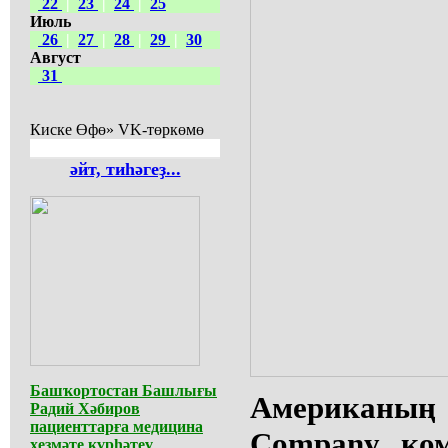
22
|
23
|
24
|
25
Июль
26
|
27
|
28
|
29
|
30
Август
31
Киске Өфө» VK-төркөмө
әйт, тиһәгеҙ...
Башҡортостан Башлығы
Американы
Радий Хәбиров
пациенттарға медицина
Company ком
хеҙмәте күрһәтеү