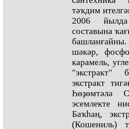
тәҡдим ителгә
2006 йылда
составына ҡа
башланғайны
шәкәр, фосфо
карамель, угл
"экстракт"
экстракт тиг
Һөҙөмтәлә C
эсемлекте ни
Баҡһаң, экст
(Кошениль) 