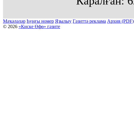
Ҡаралған:
6
Мәҡәләләр
Һуңғы номер
Яҙылыу
Гәзиттә реклама
Архив (PDF)
© 2026
«Киске Өфө» гәзите
Мәҡәләләр күсермәһен алыу, күсереп баҫыу йәки материалды тулыраҡ файҙаланыу мәсьәләләре буйынса
Беҙҙең электрон адрес: kiskeufa@mail.ru