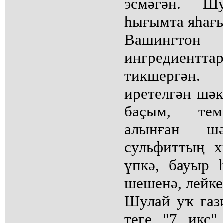
эсмәгән. Ш
һығымта яһағы
Вашингтон ғ
ингредиен
тикшергән.
иретелгән шәк
баҫым, тем
алынған ш
сульфиттың 
үпкә, бауыр 
шешенә, лейке
Шулай уҡ гази
теге "7 икс"