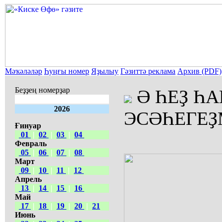
Мәҡәләләр
Һуңғы номер
Яҙылыу
Гәзиттә реклама
Архив (PDF)
Беҙҙең номерҙар
Ә ҺЕҘ Һ
2026
ЭСӘҺЕГЕҘ
Ғинуар
01
|
02
|
03
|
04
Февраль
05
|
06
|
07
|
08
Март
09
|
10
|
11
|
12
Апрель
13
|
14
|
15
|
16
Май
17
|
18
|
19
|
20
|
21
Июнь