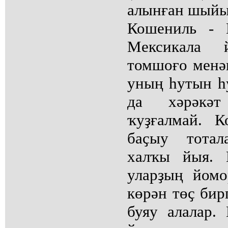
алынған шыйы
Кошениль - 
Мексикала 
томшоғо менән
уның һутын һ
да хәрәкә
ҡуҙғалмай. 
баҫыу тотал
халҡы йыя. 
уларҙың йомо
көрән төҫ бир
буяу алалар.