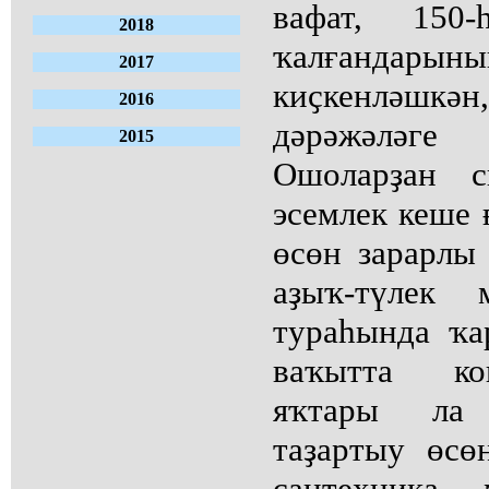
вафат, 150-
2018
ҡалғандары
2017
киҫкенләшкә
2016
дәрәжәләге
2015
Ошоларҙан с
эсемлек кеше 
өсөн зарарлы
аҙыҡ-түлек 
тураһында ҡа
ваҡытта ко
яҡтары ла 
таҙартыу өсө
сантехника 