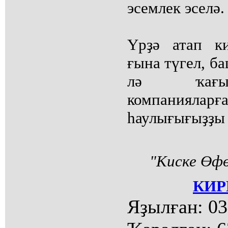
эсемлек эселә.
Үрҙә атап ки
ғына түгел, б
лә ҡағыл
компаниялар
һаулығығыҙҙы 
"Киске Өфө
КИР
Яҙылған:
03