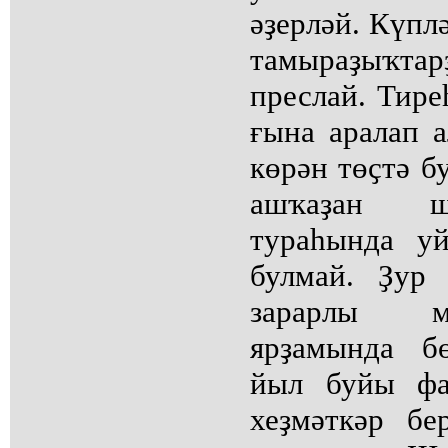
әҙерләй. Күпл
тамыраҙыҡтар
преслай. Тире
ғына аралап а
көрән төҫтә б
ашҡаҙан ш
тураһында у
булмай. Ҙур 
зарарлы м
ярҙамында б
йыл буйы фа
хеҙмәткәр бе