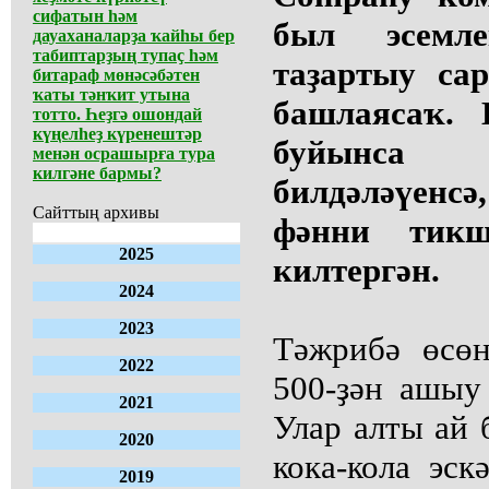
сифатын һәм
был эсемл
дауаханаларҙа ҡайһы бер
табиптарҙың тупаҫ һәм
таҙартыу са
битараф мөнәсәбәтен
ҡаты тәнҡит утына
башлаясаҡ.
тотто. Һеҙгә ошондай
күңелһеҙ күренештәр
буйынса 
менән осрашырға тура
килгәне бармы?
билдәләүенс
Сайттың архивы
фәнни тикше
2025
килтергән.
2024
2023
Тәжрибә өсө
2022
500-ҙән ашыу
2021
Улар алты ай 
2020
кока-кола эск
2019