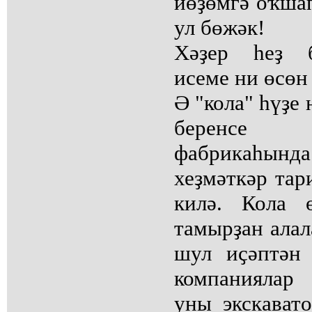
йөҙөмгә оҡшап
ул бөжәк!
Хәҙер һеҙ б
исеме ни өсөн 
Ә "кола" һүҙе
беренсе 
фабрикаһын
хеҙмәткәр тар
килә. Кола 
тамырҙан алал
шул иҫәптән
компаниялар
уны экскават