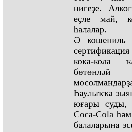
нигеҙе. Алко
еҫле май, к
һалалар.
Ә кошениль 
сертификаци
кока-кола 
бөтөнләй
мосолмандарҙ
Һаулыҡҡа зыя
юғары суды, 
Coca-Cola һәм
балаларына эс