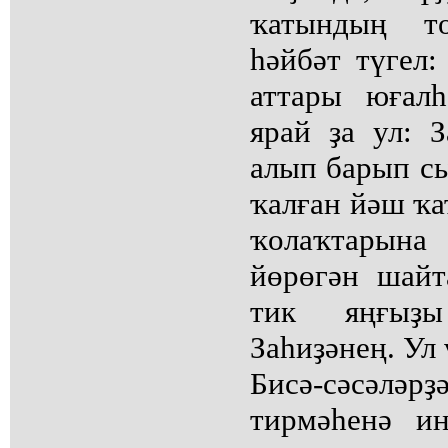
ҡатындың т
һәйбәт түгел:
аттары юғал
ярай ҙа ул: 
алып барып сы
ҡалған йәш ҡа
ҡолаҡтары
йөрөгән шайт
тик яңғыҙ
Заһиҙәнең. Ул 
Бисә-сәсәләрҙ
тирмәһенә ин