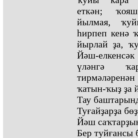
еткән; ҡоя
йылмая, ҡу
һирпеп кенә ҡ
йырлай ҙа, ҡу
Йәш-елкенсәк 
үләнгә ҡа
тирмәләренә
ҡатын-ҡыҙ ҙа 
Тау баштарынд
Туғайҙарҙа бөҙ
Йәш саҡтарҙың
Бер туйғансы 