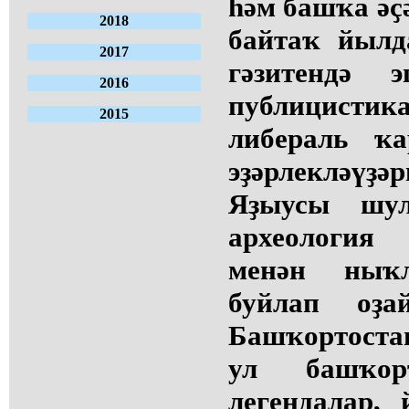
һәм башҡа әҫә
2018
байтаҡ йылд
2017
гәзитендә 
2016
публицистик
2015
либераль ҡ
эҙәрлекләүҙ
Яҙыусы шул
археология
менән ныҡ
буйлап оҙа
Башҡортостан
ул башҡор
легендалар,