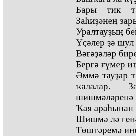
Бары тик та
Заһиҙәнең зар
Уралтауҙың бе
Үҫәлер ҙә шул 
Вәғәҙәләр бир
Бергә ғүмер ит
Әммә тауҙар т
ҡалалар. 
шишмәләренә 
Ҡая араһынан
Шишмә лә генә
Төштәремә ине