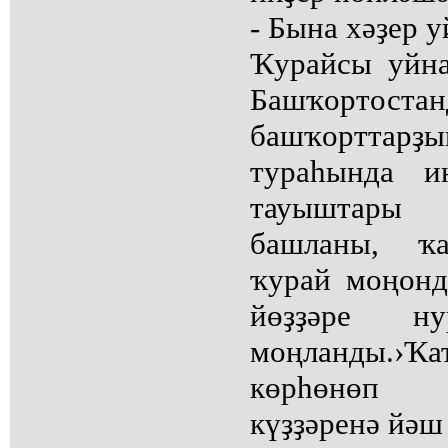
- Бына хәҙер у
Ҡурайсы уйна
Башҡортоста
башҡорттар
тураһында и
тауыштары
башланы, ҡа
ҡурай моңонд
йөҙҙәре ну
моңланды.›Ҡ
көрһөнөп 
күҙҙәренә йәш