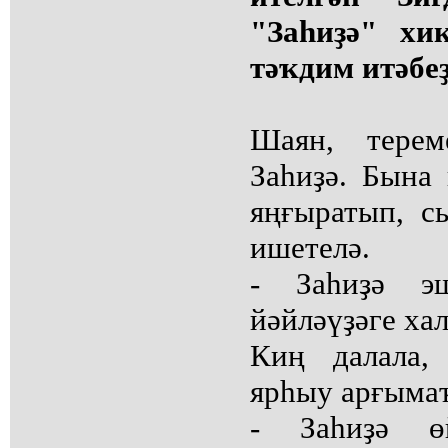
"Заһиҙә" хи
тәҡдим итәбеҙ
Шаян, тере
Заһиҙә. Бына 
яңғыратып, с
ишетелә.
- Заһиҙә э
йәйләүҙәге ха
Киң далала,
ярһыу арғымаҡ
- Заһиҙә 