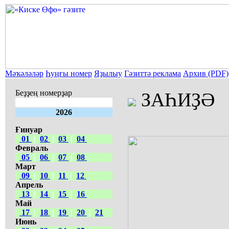
Мәҡәләләр
Һуңғы номер
Яҙылыу
Гәзиттә реклама
Архив (PDF)
Беҙҙең номерҙар
ЗАҺИҘӘ
2026
Ғинуар
01
|
02
|
03
|
04
Февраль
05
|
06
|
07
|
08
Март
09
|
10
|
11
|
12
Апрель
13
|
14
|
15
|
16
Май
17
|
18
|
19
|
20
|
21
Июнь