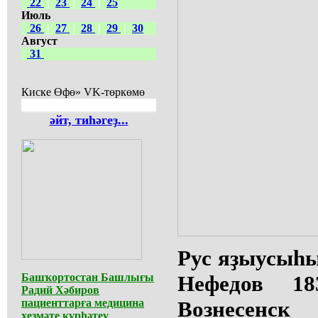
22
|
23
|
24
|
25
Июль
26
|
27
|
28
|
29
|
30
Август
31
Киске Өфө» VK-төркөмө
әйт, тиһәгеҙ...
Рус яҙыусыһ
Башҡортостан Башлығы
Нефедов 1
Радий Хәбиров
пациенттарға медицина
Вознесе
хеҙмәте күрһәтеү