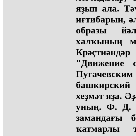
яҙып ала. Т
иғтибарын, ә
образы йә
халҡының м
Крәҫтиәндәр
"Движение 
Пугачевски
башкирский 
хеҙмәт яҙа. Ә
уның. Ф. Д.
замандағы б
ҡатмарлы 