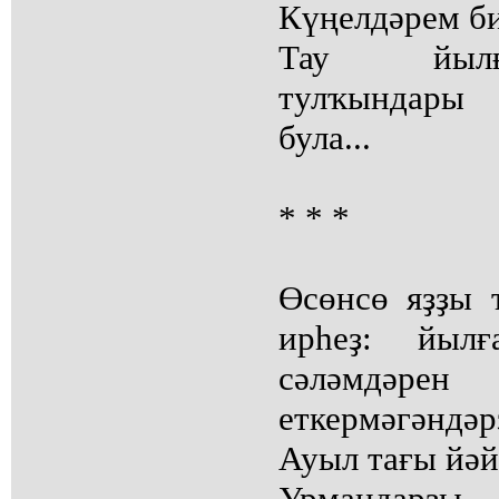
Күңелдәрем би
Тау йылғ
тулҡындары 
була...
* * *
Өсөнсө яҙҙы 
ирһеҙ: йылғ
сәләмдәр
еткермәгәндәр
Ауыл тағы йәй
Урмандарҙы,