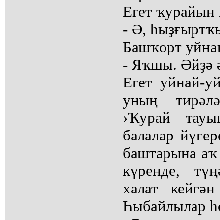
Егет ҡурайын 
- Ә, һыҙғыртҡ
Башҡорт уйнап
- Яҡшы. Әйҙә 
Егет уйнай-уй
уның тирәл
›Ҡурай тауы
балалар йүгер
баштарына аҡ
күренде, түң
халат кейгә
Һыбайлылар һө