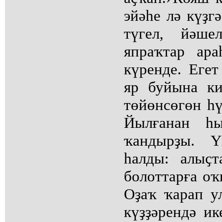
эйәһе лә күҙг
түгел, йәше
япраҡтар ар
күренде. Егет
яр буйына ки
төйөнсөгөн һү
Йылғанан һ
ҡандырҙы. Ү
һалды: алыҫт
болоттарға оҡ
Оҙаҡ ҡарап у
күҙҙәрендә ик