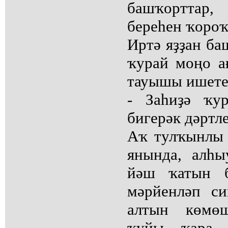
башҡортта
береһен ҡороҡ
Иртә яҙҙан ба
ҡурай моңо а
тауышы ишете
- Заһиҙә ҡур
бигерәк дәртле
Аҡ тулҡынлы 
янында, алһы
йәш ҡатын б
мәрйенләп си
алтын көмөш
ҡуйы ҡара 