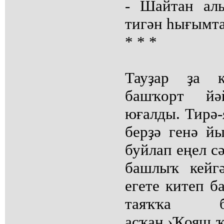
- Шайтан ал
тигән һығымта
* * *
Тауҙар ҙа к
башҡорт йә
юғалды. Тирә-
берҙә генә й
буйлап еңел с
башлыҡ кейг
егете китеп б
таяҡҡа б
аҫҡан.›Ҡояш ҡ