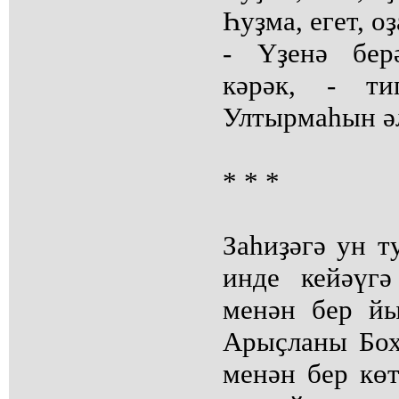
Һуҙма, егет, о
- Үҙенә бер
кәрәк, - т
Ултырмаһын әл
* * *
Заһиҙәгә ун т
инде кейәүг
менән бер й
Арыҫланы Бох
менән бер кө