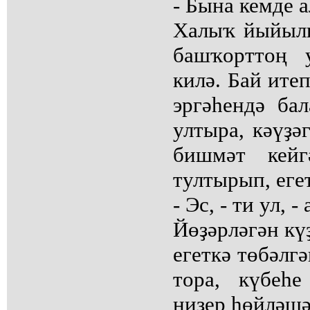
- Бына кемде 
Халыҡ йыйылы
башҡорттоң 
килә. Бай ите
эргәһендә ба
ултыра, кәүҙәг
бишмәт кейг
тултырып, егет
- Эс, - ти ул,
Йөҙәрләгән кү
егеткә төбәлг
тора, күбеһе
ниҙер һөйләшә