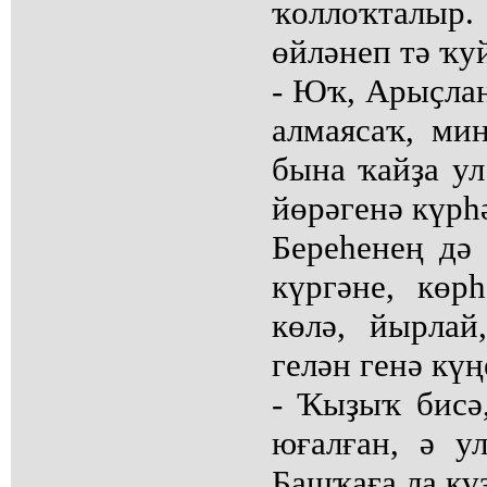
ҡоллоҡталыр
өйләнеп тә ҡу
- Юҡ, Арыҫла
алмаясаҡ, ми
бына ҡайҙа ул
йөрәгенә күрһ
Береһенең дә
күргәне, көр
көлә, йырла
гелән генә күң
- Ҡыҙыҡ бисә,
юғалған, ә у
Башҡаға ла күҙ