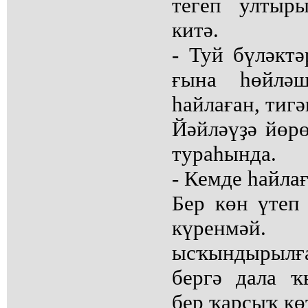
тегеп ултыр
китә.
- Туй бүләктә
ғына һөйләш
һайлаған, тигә
Йәйләүҙә йөрө
тураһында.
- Кемде һайла
Бер көн үтеп 
күренмәй.
ысҡындырыл
бергә дала ҡ
бер ҡарсыҡ кө