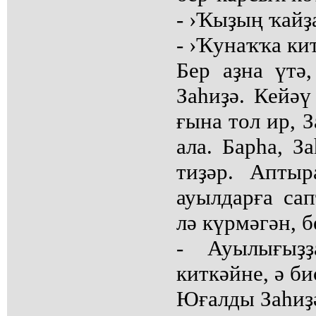
- ›Ҡыҙың ҡайҙ
- ›Ҡунаҡҡа ки
Бер аҙна үтә
Заһиҙә. Кейәү
ғына тол ир, 
ала. Барһа, З
тиҙәр. Апты
ауылдарға сап
лә күрмәгән, б
- Ауылығыҙ
киткәйне, ә б
Юғалды Заһиҙ