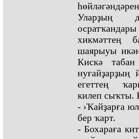
һөйләгәндә
Уларҙың 
осратҡанда
хикмәттең 
шаярыуы икән
Кискә табан
нуғайҙарҙың 
егеттең ҡа
килеп сыҡты. 
- ›Ҡайҙарға ю
бер ҡарт.
- Бохараға кит