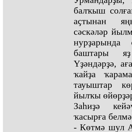
балҡыш солға
аҫтынан я
сәскәләр йылм
нурҙарында 
баштары яҙ
Үҙәндәрҙә, ағ
ҡайҙа ҡарам
тауыштар кө
йылҡы өйөрҙәре
Заһиҙә кейә
ҡасырға белмә
- Көтмә шул 