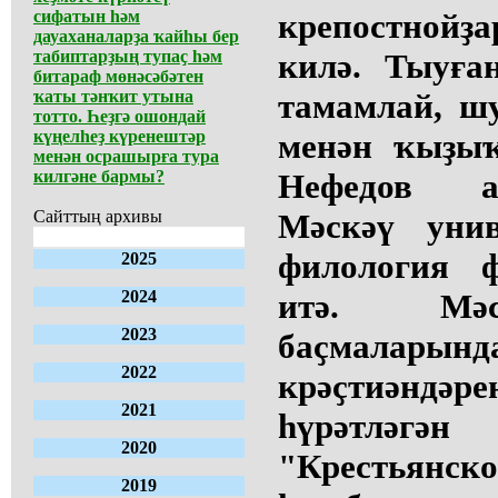
сифатын һәм
крепостнойҙа
дауаханаларҙа ҡайһы бер
табиптарҙың тупаҫ һәм
килә. Тыуға
битараф мөнәсәбәтен
ҡаты тәнҡит утына
тамамлай, ш
тотто. Һеҙгә ошондай
күңелһеҙ күренештәр
менән ҡыҙыҡ
менән осрашырға тура
килгәне бармы?
Нефедов а
Сайттың архивы
Мәскәү унив
филология ф
2025
2024
итә. Мәс
2023
баҫмалар
2022
крәҫтиәндәр
2021
һүрәтләгә
2020
"Крестьянско
2019