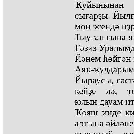
Ҡуйынынан
сығарҙы. Йылғ
моң эсендә иҙ
Тыуған ғына я
Ғәзиз Уралым
Йәнем һөйгән 
Аяҡ-ҡулдарым
Йыраусы, сәс
кейҙе лә, т
юлын дауам ит
Ҡояш инде ки
артына әйләне
күренмәй, ҡ