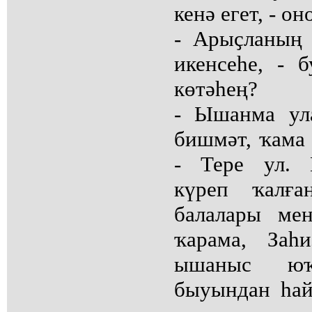
кенә егет, - о
- Арыҫланың 
икенсеһе, - 
көтәһең?
- Ышанма ула
бишмәт, ҡама 
- Тере ул. 
күреп ҡалғ
балалары мен
ҡарама, Заһ
ышаныс юҡ
быуындан һай