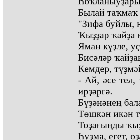
Һоҡланыуҙары
Былай таҡмаҡ 
"Зифа буйлы, 
Ҡыҙҙар ҡайҙа 
Яман күҙле, уҫ
Бисәләр ҡайҙа
Кемдер, түҙмәй
- Ай, әсе тел,
ирҙәргә.
Бүҙәнәнең бал
Төшкән икән т
Тоҙағыңды ҡыҙ
Һуҙма, егет, оҙ