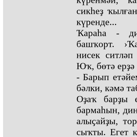
сикһеҙ ҡылған
күренде...
Ҡараһа - ди
башҡорт. ›Ҡ
нисек ситләп
Юҡ, бөтә ерҙә 
- Барып етәйем
бәлки, кәмә т
Оҙаҡ барҙы е
бармаһын, диң
алыҫайҙы, то
сыҡты. Егет 