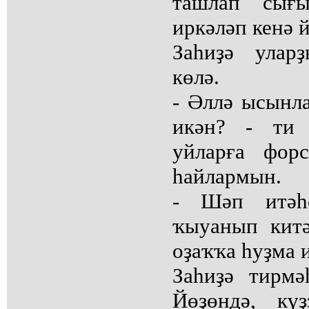
ташлап сығы
иркәләп кенә 
Заһиҙә улар
көлә.
- Әллә ысынл
икән? - ти 
уйларға фор
һайлармын.
- Шәп итәһе
ҡыуанып китә
оҙаҡҡа һуҙма 
Заһиҙә тирмә
Йөҙөндә, кү