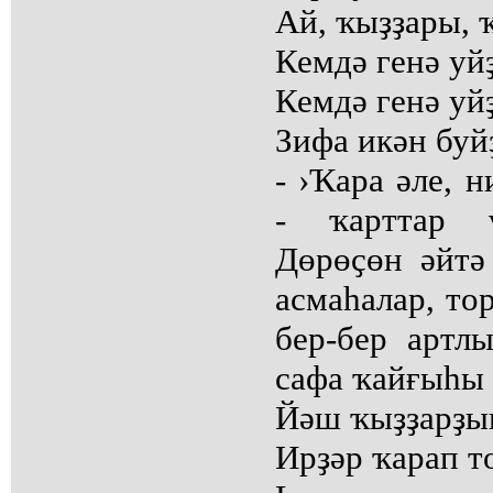
Ай, ҡыҙҙары, 
Кемдә генә уй
Кемдә генә уй
Зифа икән буй
- ›Ҡара әле, 
- ҡарттар ү
Дөрөҫөн әйтә
асмаһалар, то
бер-бер артлы
сафа ҡайғыһы 
Йәш ҡыҙҙарҙы
Ирҙәр ҡарап т