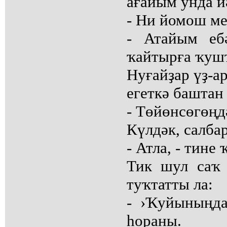
ағайым унда й
- Ни йомош м
- Атайым еб
ҡайтырға ҡуш
Нуғайҙар үҙ-а
егеткә баштан
- Төйөнсөгөңд
Күлдәк, салбар
- Атла, - тине 
Тик шул саҡ 
туҡтатты ла:
- ›Ҡуйыныңда
һораны.