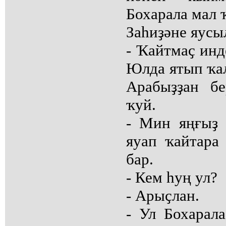
Бохарала мал
Заһиҙәне яусы
- Ҡайтмаҫ инд
Юлда ятып ҡал
Арабыҙҙан бе
ҡуй.
- Мин яңғыҙ 
яуап ҡайтара
бар.
- Кем һуң ул?
- Арыҫлан.
- Ул Бохарала