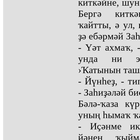
киткәйне, шун
Бергә китк
ҡайтты, ә ул,
ҙә ебәрмәй Заһ
- Үәт ахмаҡ, 
унда ни э
›Ҡатынын ташл
- Йүнһеҙ, - т
- Заһиҙәләй би
Бәлә-ҡаза кү
уның һымаҡ ҡ
- Иҫәнме ик
йәнен ҡый