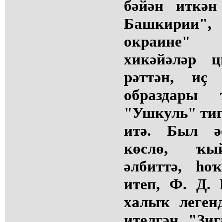
бәйән иткән
Башкирии"
окраине"
хикәйәләр 
рәттән, иҫ
образдары 
"Ушкуль" тиг
итә. Был әҫ
көслө, ҡы
әлбиттә, һо
итеп, Ф. Д.
халыҡ леген
ителгән "Зи