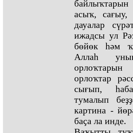
байлыҡтарын
асыҡ, сағыу,
дауалар сүр
ижадсы ул Рә
бөйөк һәм ҡ
Аллаһ уны
орлоҡтары
орлоҡтар рә
сығып, һаба
тумалып беҙ
картина - йө
баҫа ла инде.
Ваҡытты туҡ