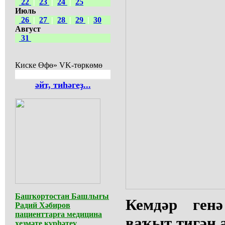
22
|
23
|
24
|
25
Июль
26
|
27
|
28
|
29
|
30
Август
31
Киске Өфө» VK-төркөмө
әйт, тиһәгеҙ...
Башҡортостан Башлығы
Кемдәр ген
Радий Хәбиров
пациенттарға медицина
ваҡыт тигән
хеҙмәте күрһәтеү