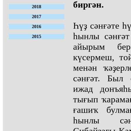
биргән.
2018
2017
Һүҙ сәнғәте һ
2016
һынлы сәнғәт
2015
айырым бер
күсермеш, то
менән ҡәҙер
сәнғәт. Был 
ижад донъяһ
тығып ҡарамағ
ғашиҡ булма
һынлы сән
Сибайҙағы Ка