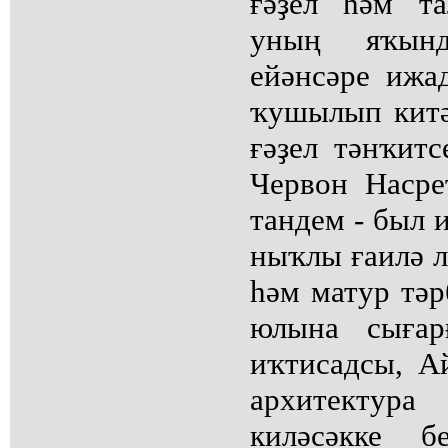
ғәҙел һәм та
уның яҡын
ейәнсәре ижа
ҡушылып китә
ғәҙел тәнҡитс
Червон Наср
тандем - был 
ныҡлы ғаилә л
һәм матур тәр
юлына сығар
иҡтисадсы, Ай
архитектур
киләсәкке б