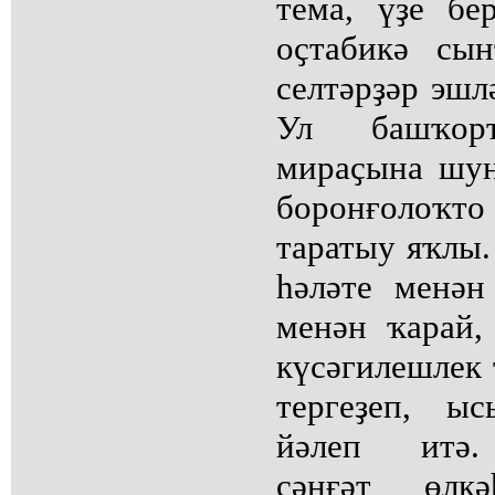
тема, үҙе б
оҫтабикә сын
селтәрҙәр эшл
Ул башҡор
мираҫына шун
боронғолоҡт
таратыу яҡлы
һәләте менән
менән ҡарай,
күсәгилешлек 
тергеҙеп, ы
йәлеп итә. 
сәнғәт өлк