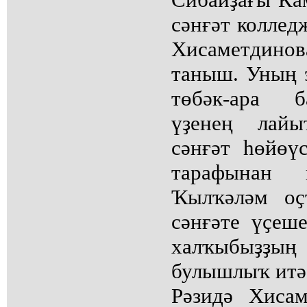
сәнғәт колле
Хисаметдино
таныш. Уның 
төбәк-ара б
үҙенең лай
сәнғәт һөйөү
тарафынан
Ҡылҡәләм оҫ
сәнғәте үҫеш
халҡыбыҙҙың
булышлыҡ итә 
Рәзидә Хиса