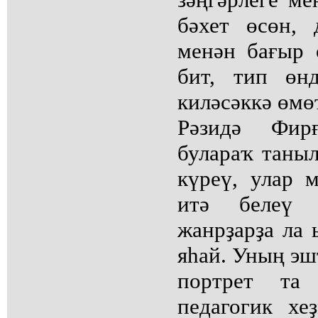
бәхет өсөн, 
менән бағыр 
бит, тип өнд
киләсәккә өмө
Рәзидә Фир
булараҡ таныл
күреү, улар 
итә белеү
жанрҙарҙа ла
яһай. Уның эш
портрет та 
педагогик хе