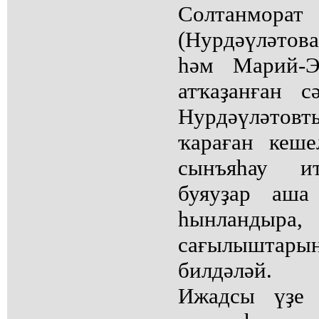
Солтанмора
(Нурдәүләто
һәм Марий-Э
атҡаҙанған 
Нурдәүләто
ҡараған кеше
сынъяһау и
буяуҙар аша
һынланды
сағылышта
билдәләй.
Ижадсы үҙе 