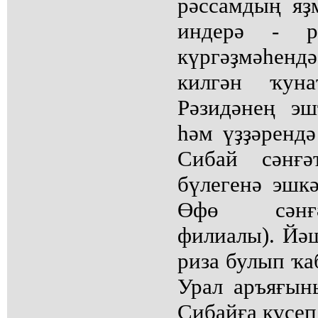
рәссамдың яҙ
индерә - р
күргәҙмәһе
килгән ҡун
Рәзидәнең эш
һәм үҙҙәренд
Сибай сәнғә
бүлегенә эшкә
Өфө сәнғ
филиалы). Йә
риза булып ҡа
Урал аръяғын
Сибайға күсеп