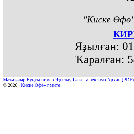
"Киске Өфө"
КИР
Яҙылған:
01
Ҡаралған:
5
Мәҡәләләр
Һуңғы номер
Яҙылыу
Гәзиттә реклама
Архив (PDF)
© 2026
«Киске Өфө» гәзите
Мәҡәләләр күсермәһен алыу, күсереп баҫыу йәки материалды тулыраҡ файҙаланыу мәсьәләләре буйынса
Беҙҙең электрон адрес: kiskeufa@mail.ru