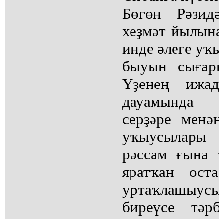
Бөгөн Рәзид
хеҙмәт йылына
инде әлеге уҡ
быуын сығар
Үҙенең ижад
дауамында 
серҙәре менә
уҡыусылары
рәссам ғына 
яратҡан ост
уртаҡлашыу
биреүсе тәр