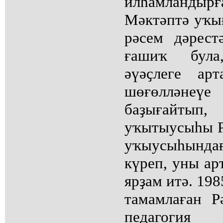
илһамландырғ
Мәктәптә уҡы
рәсем дәрест
ғашиҡ була
әүәҫлеге ар
шөғөлләнеүе
баҙығайтып,
уҡытыусыһы Р
уҡыусыһынд
күреп, уны ар
ярҙам итә. 19
тамамлаған Р
педагоги