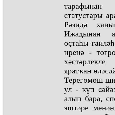
тарафынан 
статустары а
Рәзидә ханы
Ижадынан а
оҫтаһы ғаиләһ
иренә - тоғр
хәстәрлекле
яратҡан өләсәй
Терегөмөш шик
ул - күп сәйә
алып бара, сп
эштәре менә