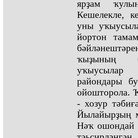
ярҙам ҡул
Кешелекле, к
уны уҡыусыл
йортон тама
бәйләнештәрен
ҡыҙының б
уҡыусылар
райондары бу
ойошторола. Ҡ
- хозур тәбиғ
Йылайырҙың м
Нәҡ ошондай а
тәьҫирлән