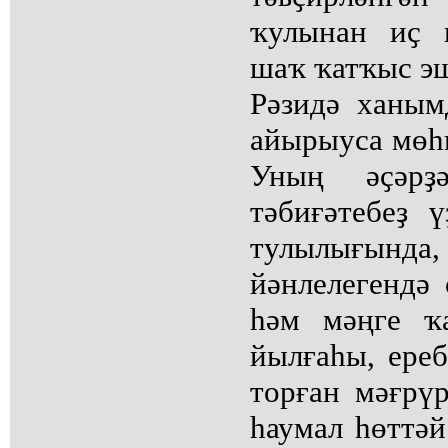
ҡулынан иҫ 
шаҡ ҡатҡыс эш
Рәзидә ханы
айырыуса мөһи
Уның әҫәрҙә
тәбиғәтебеҙ ү
тулылығында
йәнлелегендә 
һәм мәңге ҡ
йылғаһы, ереб
торған мәғрүр
һаумал һөттәй