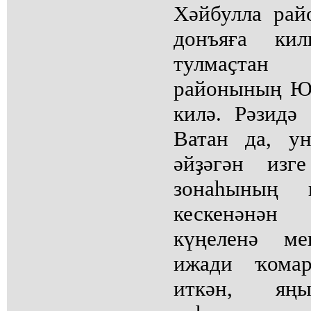
Хәйбулла рай
донъяға ки
тулмаҫтан 
районының Ю
килә. Рәзидә
Ватан да, у
әйҙәгән изг
зонаһының 
кескенәнән
күңеленә м
ижади ҡома
иткән, яңы