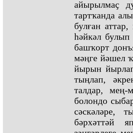
айырылмаҫ д
тартҡанда ал
булған аттар,
һәйкәл булып 
башҡорт донъ
мәңге йәшел ҡ
йырын йырла
тыңлап, әкре
талдар, мең-
болондо сыбар
сәскәләре, т
бәрхәттәй я
зәңгәрлеге ме