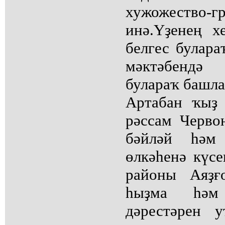
хужожество-гр
инә.Үҙенең 
белгес булар
мәктәбендә
булараҡ башла
Артабан ҡыҙ
рәссам Черво
бәйләй һәм
өлкәһенә күсе
районы Аяҙғ
һыҙма һәм
дәрестәрен 