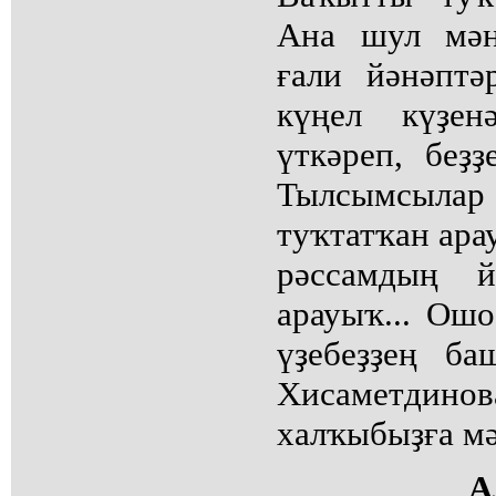
Ана шул мәң
ғали йәнәптә
күңел күҙен
үткәреп, беҙҙ
Тылсымсылар
туҡтатҡан ара
рәссамдың й
арауыҡ... Ош
үҙебеҙҙең б
Хисаметди
халҡыбыҙға мә
А