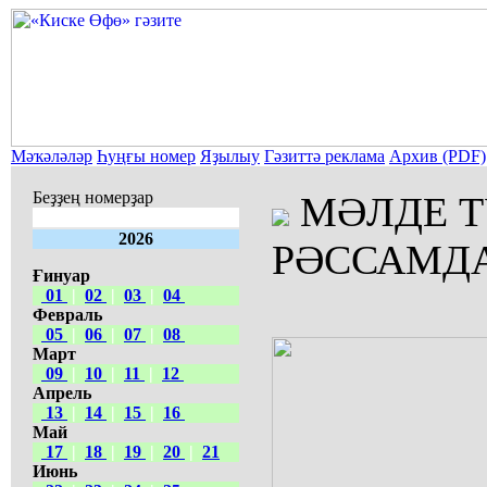
Мәҡәләләр
Һуңғы номер
Яҙылыу
Гәзиттә реклама
Архив (PDF)
Беҙҙең номерҙар
МӘЛДЕ Т
2026
РӘССАМД
Ғинуар
01
|
02
|
03
|
04
Февраль
05
|
06
|
07
|
08
Март
09
|
10
|
11
|
12
Апрель
13
|
14
|
15
|
16
Май
17
|
18
|
19
|
20
|
21
Июнь