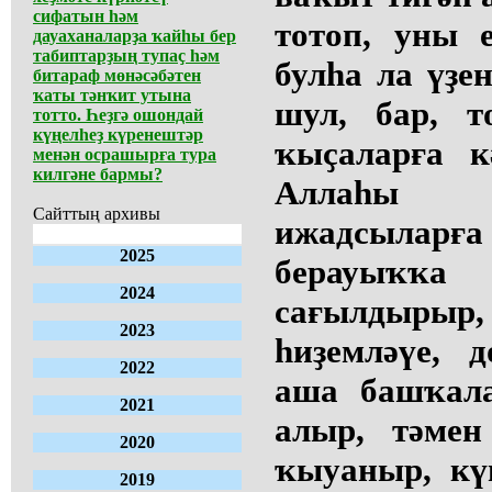
сифатын һәм
тотоп, уны 
дауаханаларҙа ҡайһы бер
табиптарҙың тупаҫ һәм
булһа ла үҙе
битараф мөнәсәбәтен
ҡаты тәнҡит утына
шул, бар, т
тотто. Һеҙгә ошондай
күңелһеҙ күренештәр
ҡыҫаларға к
менән осрашырға тура
килгәне бармы?
Аллаһы Т
Сайттың архивы
ижадсыла
2025
берауыҡҡ
2024
сағылдырыр, 
2023
һиҙемләүе, 
2022
аша башҡал
2021
алыр, тәмен
2020
ҡыуаныр, кү
2019