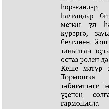
һорағандар,
һалғандар би
менән ул һ
күрергә, зау
белгәнен йәшт
танылған оҫта
остаз ролен дә
Кеше матур 
Тормошҡа
тәбиғәттәге һ
үҙенең сол
гармониял