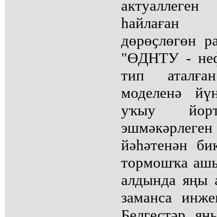
актуаллеге
һайлаған 
дөрөҫлөгөн р
"ӨДНТУ - неф
тип аталға
моделенә йү
уҡыу йор
эшмәкәрлег
йәһәтенән би
тормошҡа ашы
алдында яңы 
заманса инже
Белгестәр яң