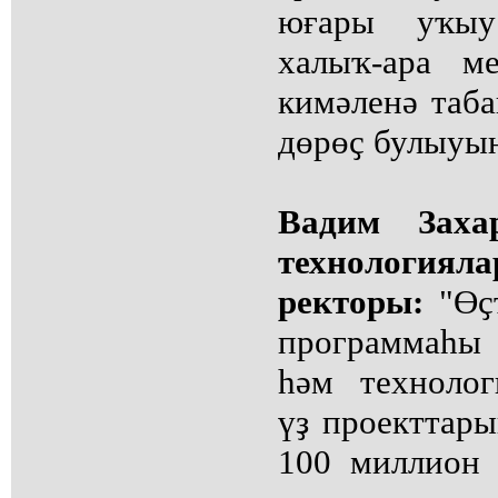
юғары уҡыу
халыҡ-ара м
кимәленә таб
дөрөҫ булыуы
Вадим Зах
технологи
ректоры:
"Өҫт
программаһы
һәм технолог
үҙ проекттар
100 миллион 