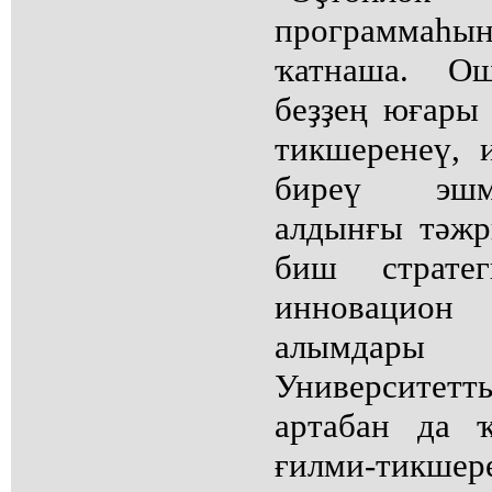
программаһы
ҡатнаша. О
беҙҙең юғары
тикшеренеү, 
биреү эшм
алдынғы тәжр
биш страте
инновацио
алымдары
Университ
артабан да 
ғилми-тик