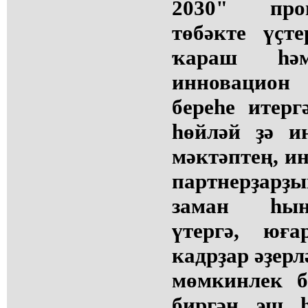
2030" про
төбәкте үҫт
ҡараш һәм
инновацион
береһе итер
һөйләй ҙә и
мәктәптең, ин
партнерҙар
заман һын
үтергә, юғ
кадрҙар әҙерл
мөмкинлек б
биргән эш һ