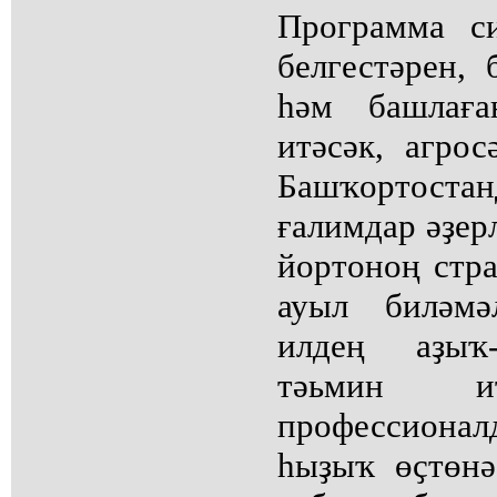
Программа с
белгестәрен, 
һәм башлаға
итәсәк, агрос
Башҡортостан
ғалимдар әҙер
йортоноң стра
ауыл биләмә
илдең аҙыҡ-
тәьмин ит
профессиона
һыҙыҡ өҫтөнә