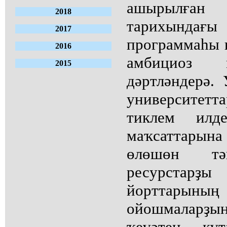
ашырылға
2018
тарихындағы
2017
программаһы 
2016
амбициоз 
2015
дәртләндерә.
университет
тиклем илд
маҡсаттарын
өлөшөн т
ресурстарҙы
йорттары
ойошмаларҙы
ҡеүәтен күт