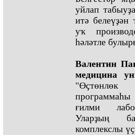
уйлап табыуҙ
итә белеүҙән
уҡ производ
һәләтле булыр
Валентин Па
медицина ун
"Өҫтөнлөк
программаһы
ғилми лабо
Уларҙың б
комплекслы үҫ