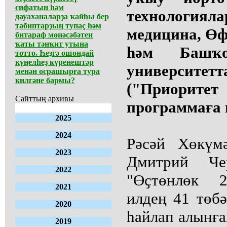
сифатын һәм
технологиял
дауаханаларҙа ҡайһы бер
табиптарҙың тупаҫ һәм
медицина, Өф
битараф мөнәсәбәтен
ҡаты тәнҡит утына
һәм Башҡо
тотто. Һеҙгә ошондай
күңелһеҙ күренештәр
университет
менән осрашырға тура
килгәне бармы?
("Приорите
Сайттың архивы
программаға 
2025
2024
Рәсәй Хөкүм
2023
Дмитрий Чер
2022
"Өҫтөнлөк 2
2021
илдең 41 төбә
2020
һайлап алынға
2019