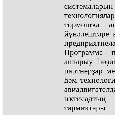
системалар
технологияла
тормошҡа а
йүнәлештәре 
предприятие
Программа п
ашырыу һөҙөм
партнерҙар м
һәм технолог
авиадвига
иҡтисадт
тармаҡтары 