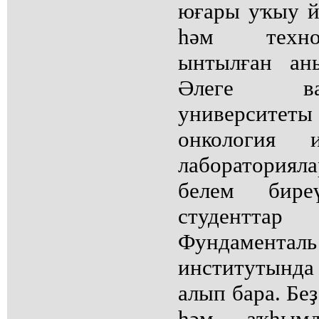
юғары уҡыу й
һәм техно
ынтылған ан
Әлеге ва
университеты
онкология 
лабораториял
белем бире
студентта
Фундамен
институтынд
алып бара. Бе
һәм аҡһым