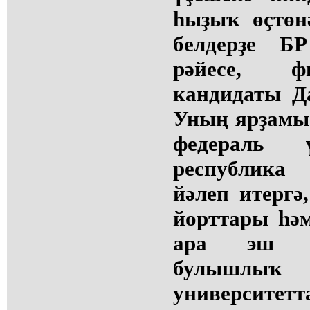
һыҙыҡ өҫтөн
белдерҙе Б
рәйесе, ф
кандидаты Д
Уның ярҙамы
федераль 
республик
йәлеп итергә
йорттары һәм
ара эш и
булышлыҡ 
университе