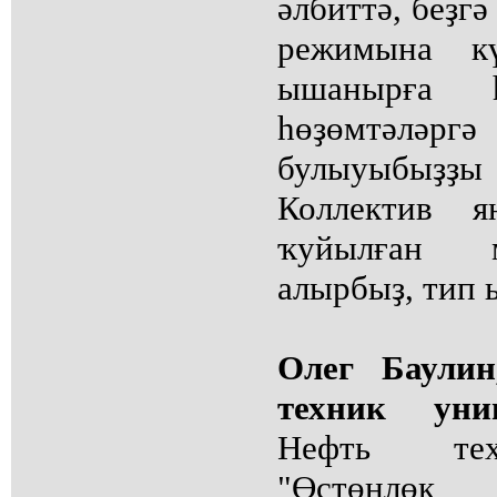
әлбиттә, беҙгә
режимына кү
ышанырға 
һөҙөмтәләрг
булыуыбыҙ
Коллектив я
ҡуйылған м
алырбыҙ, тип
Олег Баулин
техник уни
Нефть тех
"Өҫтөнлөк