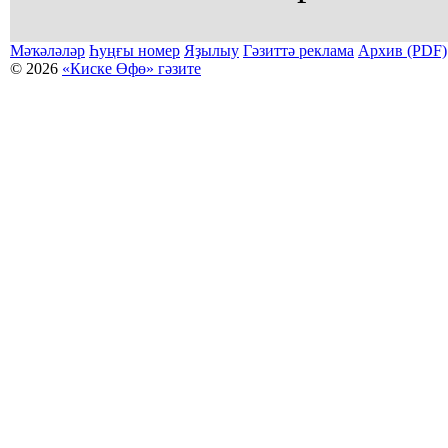
Мәҡәләләр
Һуңғы номер
Яҙылыу
Гәзиттә реклама
Архив (PDF)
© 2026
«Киске Өфө» гәзите
Мәҡәләләр күсермәһен алыу, күсереп баҫыу йәки материалды тулыраҡ файҙаланыу мәсьәләләре буйынса
Беҙҙең электрон адрес: kiskeufa@mail.ru