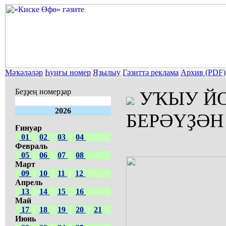
Мәҡәләләр
Һуңғы номер
Яҙылыу
Гәзиттә реклама
Архив (PDF)
Беҙҙең номерҙар
УҠЫУ ЙО
2026
БЕРӘҮҘӘН
Ғинуар
01
|
02
|
03
|
04
Февраль
05
|
06
|
07
|
08
Март
09
|
10
|
11
|
12
Апрель
13
|
14
|
15
|
16
Май
17
|
18
|
19
|
20
|
21
Июнь