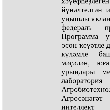
хәүефһеҙле
йүнәлтелгән и
уңышлы яҡлан
федераль п
Программа у
өсөн ҡеүәтле 
күләмле ба
мәҫәлән, юғ
урындары м
лаборато
Агробиоте
Агросәнәғәт
интеллект