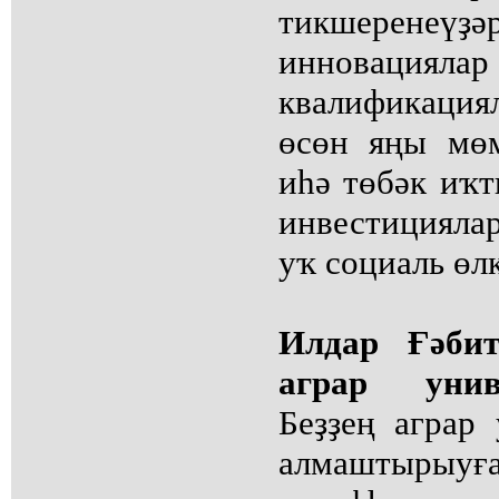
тикшеренеүҙ
инновацияла
квалификаци
өсөн яңы мөм
иһә төбәк иҡ
инвестицияла
уҡ социаль өл
Илдар Ғәбит
аграр унив
Беҙҙең аграр
алмаштырыуға