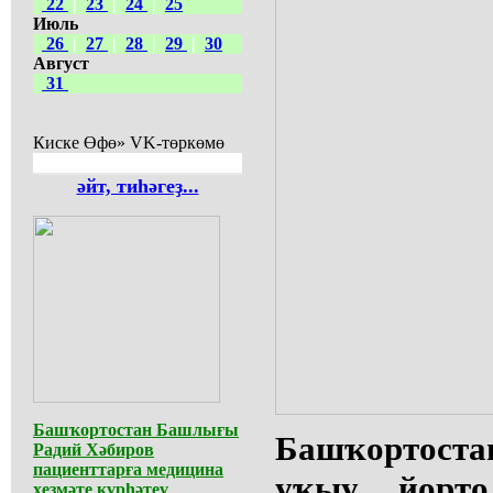
22
|
23
|
24
|
25
Июль
26
|
27
|
28
|
29
|
30
Август
31
Киске Өфө» VK-төркөмө
әйт, тиһәгеҙ...
Башҡортостан Башлығы
Башҡортос
Радий Хәбиров
пациенттарға медицина
уҡыу йорт
хеҙмәте күрһәтеү