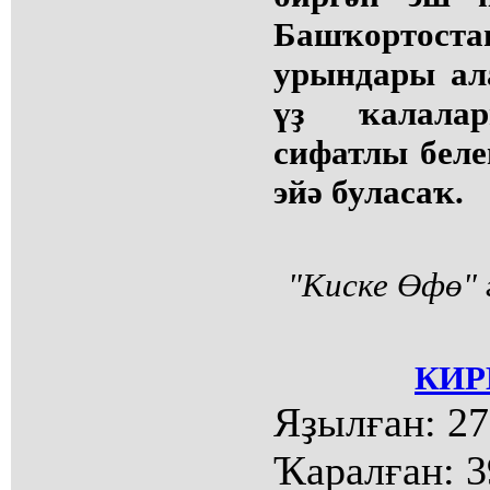
Башҡортос
урындары ал
үҙ ҡалала
сифатлы бел
эйә буласаҡ.
"Киске Өфө" 
КИР
Яҙылған:
27
Ҡаралған:
3