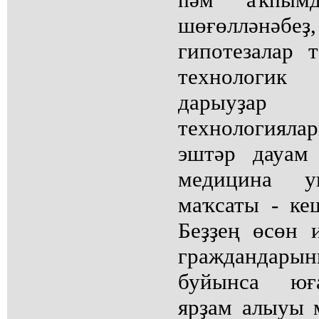
шөғөллән
гипотезалар 
технологик 
дарыуҙар 
технологияла
эштәр дауам
медицина у
маҡсаты - ке
Беҙҙең өсөн 
граждандарын
буйынса юғ
ярҙам алыуы 