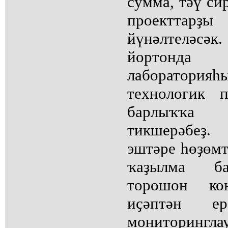
сумма, тәү си
проекттарҙы
йүнәлтеләсә
йортонда 
лаборатория
технологик 
барлыҡҡа 
тикшерәбеҙ
эштәре һөҙөмт
ҡаҙылма б
торошон ко
иҫәптән е
мониторин