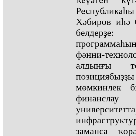
Республик
Хәбиров иһә 
белдерҙе:
программаһы
фәнни-техно
алдынғы т
позициябыҙҙ
мөмкинлек б
финансл
универси
инфраструк
заманса ҡор