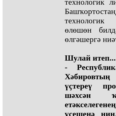
технологик л
Башҡортостан
технологик
өлөшөн билдә
өлгәшергә ниә
Шулай итеп...
- Республ
Хәбировтың
үҫтереү пр
шәхсән ҡ
етәкселеген
үҫешенә нин