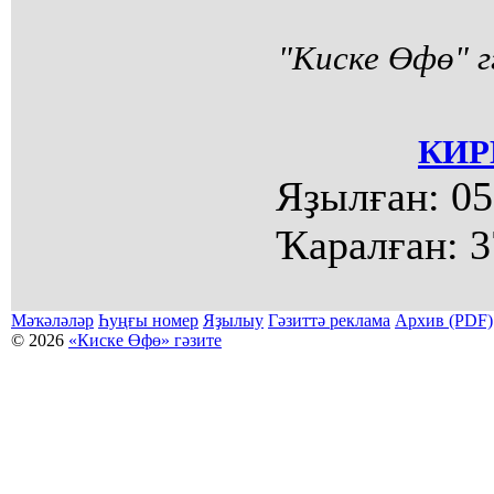
"Киске Өфө" г
КИР
Яҙылған:
05
Ҡаралған:
3
Мәҡәләләр
Һуңғы номер
Яҙылыу
Гәзиттә реклама
Архив (PDF)
© 2026
«Киске Өфө» гәзите
Мәҡәләләр күсермәһен алыу, күсереп баҫыу йәки материалды тулыраҡ файҙаланыу мәсьәләләре буйынса
Беҙҙең электрон адрес: kiskeufa@mail.ru