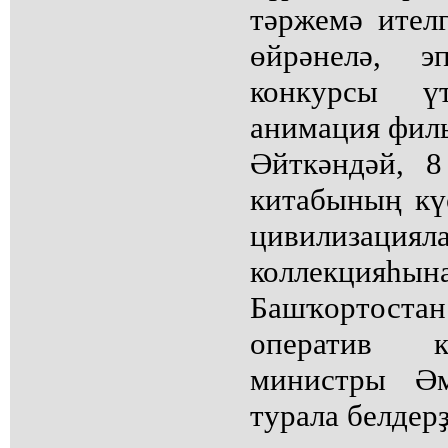
тәржемә ител
өйрәнелә, э
конкурсы үт
анимация фил
Әйткәндәй, 
китабының кү
цивилиза
коллекция
Башҡортоста
оператив к
министры Ә
турала белдерҙ