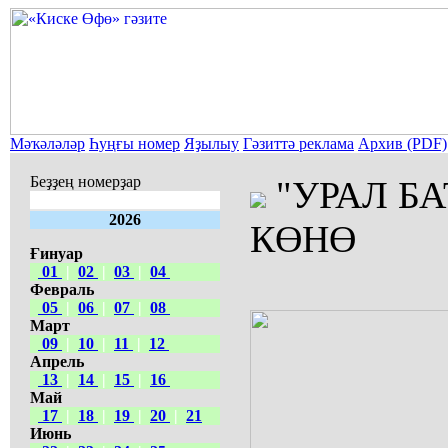
Мәҡәләләр
Һуңғы номер
Яҙылыу
Гәзиттә реклама
Архив (PDF)
Беҙҙең номерҙар
"УРАЛ Б
2026
КӨНӨ
Ғинуар
01
|
02
|
03
|
04
Февраль
05
|
06
|
07
|
08
Март
09
|
10
|
11
|
12
Апрель
13
|
14
|
15
|
16
Май
17
|
18
|
19
|
20
|
21
Июнь