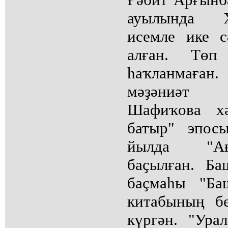
ауылында 
исемле ике с
алған. Төп 
һаҡланмаға
мәҙәниәт
Шафиҡова хә
батыр" эпос
йылда "Ағ
баҫылған. Ба
баҫмаһы "Ба
китабының б
күргән. "Ура