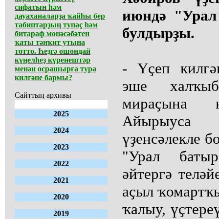
сифатын һәм
июндә "Урал
дауаханаларҙа ҡайһы бер
табиптарҙың тупаҫ һәм
булдырҙы.
битараф мөнәсәбәтен
ҡаты тәнҡит утына
тотто. Һеҙгә ошондай
күңелһеҙ күренештәр
- Үҫеп килг
менән осрашырға тура
килгәне бармы?
эше халҡы
Сайттың архивы
мираҫына н
2025
Айырыуса 
2024
үҙенсәлекле бо
2023
"Урал баты
2022
әйтергә телә
2021
аҫыл ҡомартҡы
2020
ҡалыу, үҫтере
2019