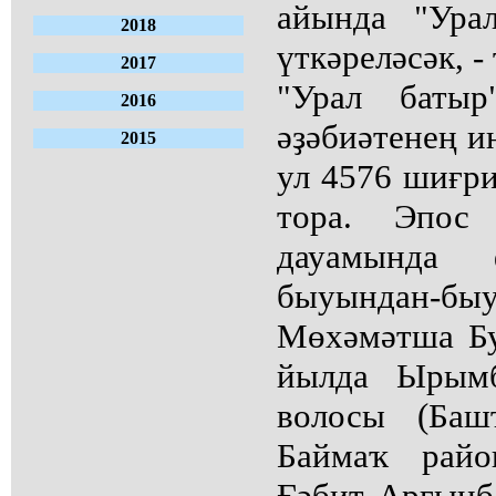
айында "Ура
2018
үткәреләсәк, -
2017
"Урал баты
2016
әҙәбиәтенең и
2015
ул 4576 шиғри
тора. Эпос
дауамында 
быуындан-бы
Мөхәмәтша Бу
йылда Ырымб
волосы (Баш
Баймаҡ райо
Ғәбит Арғынб