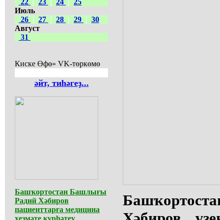
22
|
23
|
24
|
25
Июль
26
|
27
|
28
|
29
|
30
Август
31
Киске Өфө» VK-төркөмө
әйт, тиһәгеҙ...
Башҡортостан Башлығы
Башҡортос
Радий Хәбиров
пациенттарға медицина
Хәбиров үҙ
хеҙмәте күрһәтеү