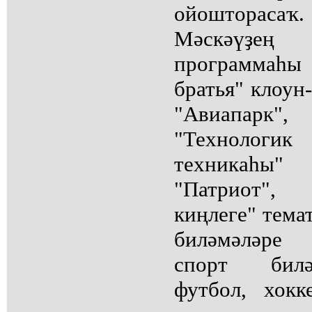
ойошторас
Мәскәүҙең
программа
братья" клоун
"Авиапарк",
"Технологи
техникаһы" 
"Патриот",
киңлеге" тема
биләмәләре 
спорт билә
футбол, хок