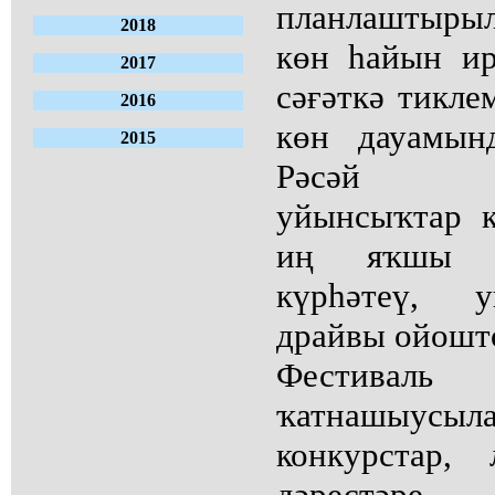
планлаштыры
2018
көн һайын ир
2017
сәғәткә тикле
2016
көн дауамын
2015
Рәсәй ете
уйынсыҡтар к
иң яҡшы у
күрһәтеү, у
драйвы ойошт
Фестиваль
ҡатнашыусыла
конкурстар,
дәрестәре,