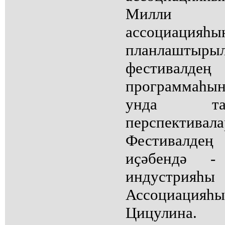
Милли 
ассоциаци
планлаштыры
фестива
программаһын
унда тар
перспектива
Фестивалдең
иҫәбендә -
индустрияһ
Ассоциацияһы
Цицулина.