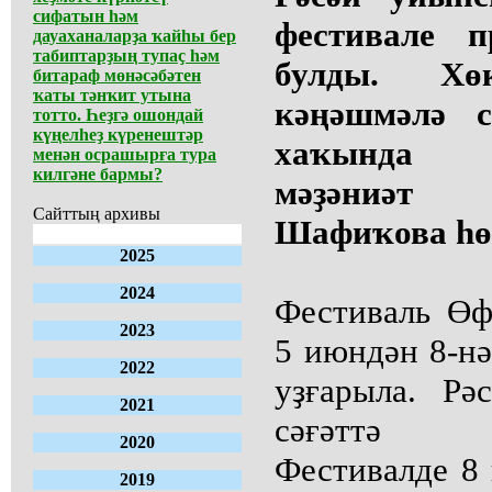
сифатын һәм
фестивале п
дауаханаларҙа ҡайһы бер
табиптарҙың тупаҫ һәм
булды. Хөк
битараф мөнәсәбәтен
ҡаты тәнҡит утына
кәңәшмәлә с
тотто. Һеҙгә ошондай
күңелһеҙ күренештәр
хаҡында 
менән осрашырға тура
килгәне бармы?
мәҙәниәт
Сайттың архивы
Шафиҡова һө
2025
2024
Фестиваль Өф
2023
5 июндән 8-нә
2022
уҙғарыла. Р
2021
сәғәттә п
2020
Фестивалде 8 
2019