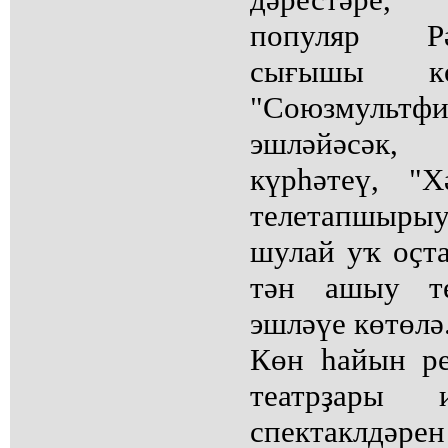
популяр Р
сығышы к
"Союзмульт
эшләйәсәк,
күрһәтеү, "Х
телетапшыры
шулай уҡ оҫта
тән ашыу те
эшләүе көтөлә
Көн һайын р
театрҙары
спектакл