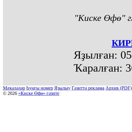
"Киске Өфө" г
КИР
Яҙылған:
05
Ҡаралған:
3
Мәҡәләләр
Һуңғы номер
Яҙылыу
Гәзиттә реклама
Архив (PDF)
© 2026
«Киске Өфө» гәзите
Мәҡәләләр күсермәһен алыу, күсереп баҫыу йәки материалды тулыраҡ файҙаланыу мәсьәләләре буйынса
Беҙҙең электрон адрес: kiskeufa@mail.ru