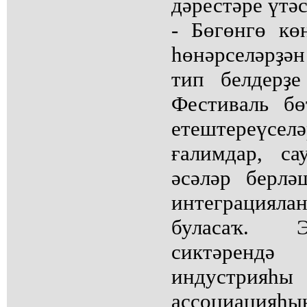
дәрестәре үтәс
- Бөгөнгө көн
һөнәрселәрҙән
тип белдерҙ
Фестиваль б
етештереүс
ғалимдар, са
әсәләр берлә
интеграци
буласаҡ. 
сиктәрендә
индустрияһ
ассоциация