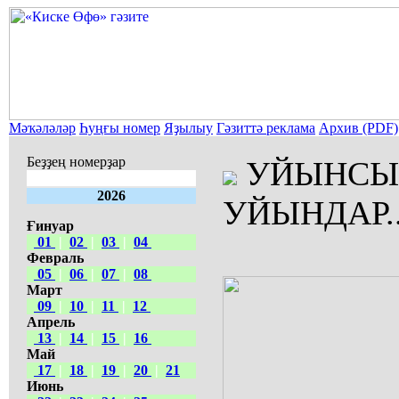
Мәҡәләләр
Һуңғы номер
Яҙылыу
Гәзиттә реклама
Архив (PDF)
Беҙҙең номерҙар
УЙЫНСЫҠ
2026
УЙЫНДАР..
Ғинуар
01
|
02
|
03
|
04
Февраль
05
|
06
|
07
|
08
Март
09
|
10
|
11
|
12
Апрель
13
|
14
|
15
|
16
Май
17
|
18
|
19
|
20
|
21
Июнь