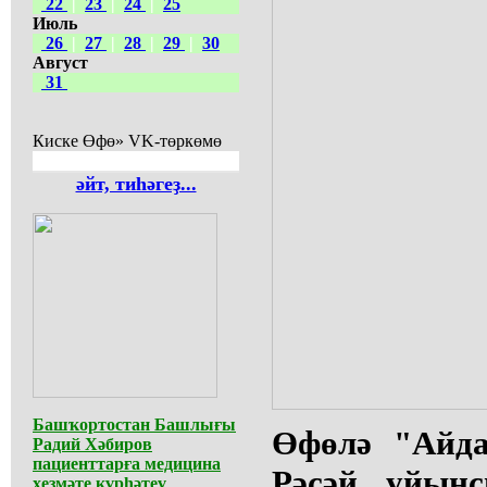
22
|
23
|
24
|
25
Июль
26
|
27
|
28
|
29
|
30
Август
31
Киске Өфө» VK-төркөмө
әйт, тиһәгеҙ...
Башҡортостан Башлығы
Өфөлә "Айда
Радий Хәбиров
пациенттарға медицина
Рәсәй уйын
хеҙмәте күрһәтеү