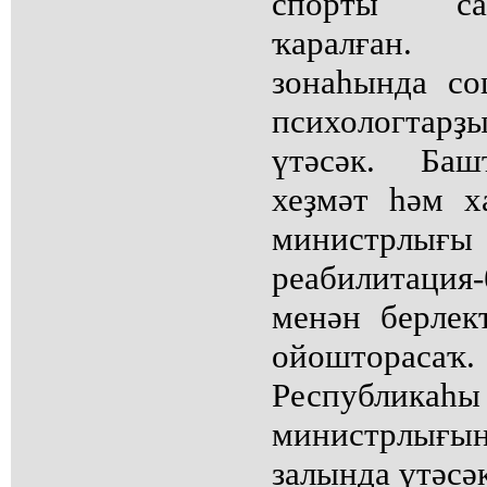
спорты са
ҡаралған.
зонаһында соц
психологтар
үтәсәк. Баш
хеҙмәт һәм х
министрлығ
реабилитаци
менән берлек
ойошторасаҡ.
Республик
министрлы
залында үтәсәк