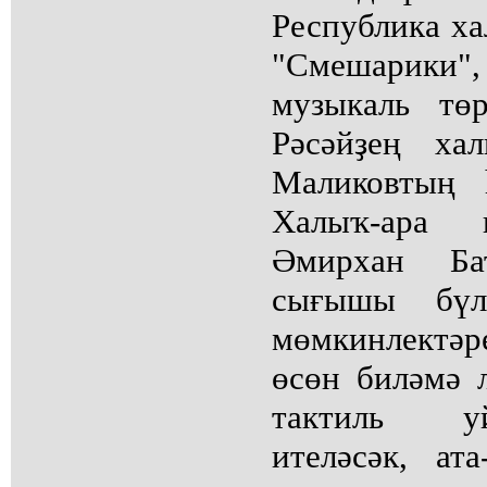
Республика ха
"Смешарики"
музыкаль төр
Рәсәйҙең ха
Маликовтың 
Халыҡ-ара к
Әмирхан Бат
сығышы бүл
мөмкинлектә
өсөн биләмә 
тактиль у
ителәсәк, ат