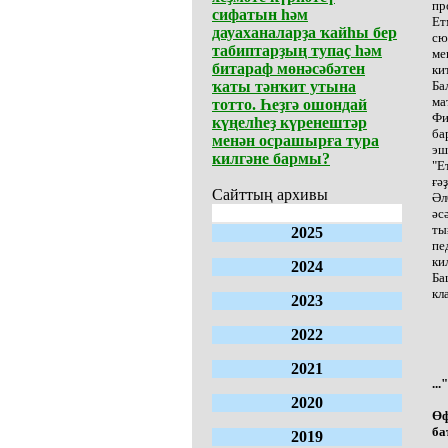
пр
сифатын һәм
Ет
дауаханаларҙа ҡайһы бер
сю
табиптарҙың тупаҫ һәм
ме
битараф мөнәсәбәтен
ки
ҡаты тәнҡит утына
Ба
ма
тотто. Һеҙгә ошондай
Фи
күңелһеҙ күренештәр
ба
менән осрашырға тура
эш
килгәне бармы?
"Е
ғә
Сайттың архивы
Әл
әс
ты
2025
пе
ки
2024
Ба
кл
2023
2022
2021
..
2020
Өф
ба
2019