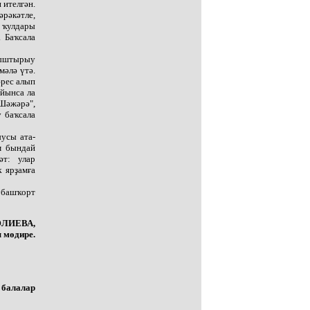
 ителгән.
рәкәтле,
ң ҡулдары
 Баҡсала
ныштырыу
әлә үтә.
әрес алып
уйынса ла
Шәжәрә",
ү баҡсала
усы ата-
әм бындай
әт: улар
 ярҙамға
 башҡорт
ӘЛИЕВА,
 мөдире.
 балалар