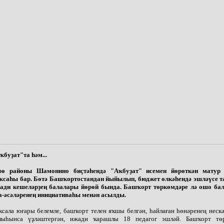
ҡбуҙат"та һәм...
ө районы Шамонино биҫтәһендә "Аҡбуҙат" исемен йөрөткән матур 
ҡсаһы бар. Бөтә Башҡортостандан йыйылып, бюджет өлкәһендә эшләүсе т
ади кешеләрҙең балалары йөрөй бында. Башҡорт төркөмдәре лә ошо ба
а-әсәләренең инициативаһы менән асылды.
ҡсала юғары белемле, башҡорт телен яҡшы белгән, һайлаған һөнәренең неск
лыһынса үҙләштергән, ижади ҡарашлы 18 педагог эшләй. Башҡорт тө