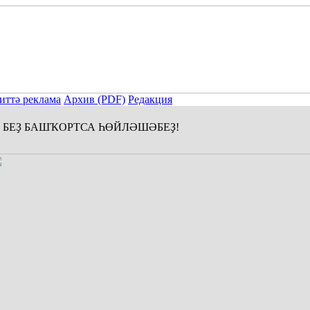
иттә реклама
Архив (PDF)
Редакция
БЕҘ БАШҠОРТСА ҺӨЙЛӘШӘБЕҘ!