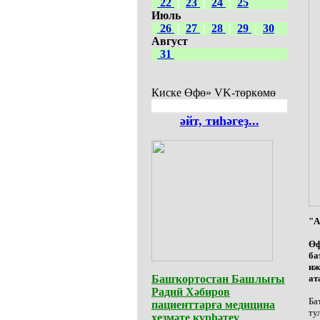
22
|
23
|
24
|
25
Июль
26
|
27
|
28
|
29
|
30
Август
31
Киске Өфө» VK-төркөмө
әйт, тиһәгеҙ...
"А
Өф
ба
иж
Башҡортостан Башлығы
ат
Радий Хәбиров
Ба
пациенттарға медицина
ту
хеҙмәте күрһәтеү