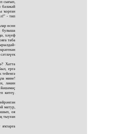
ып сығып,
 бәләкәй
ны ҡорған
л!" - тип
алар өсөн
н булыша
ә, хәүеф
ояға таба
ырылдай-
үкрәгенән
сәтләүек
ә? Хатта
ыл, ергә
к тейенгә
ңла мине!
н, ләкин
 йәшәмәҫ
еп китеү.
 өйрәнгән
әй матур,
ашып, оя
ең тыуған
 яҡтарға