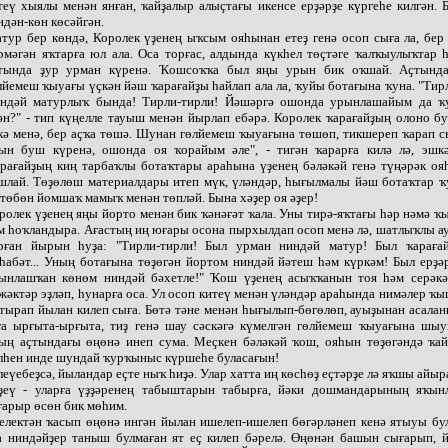
теү хыялы менән янған, ҡайҙалыр алыҫтағы икенсе ерҙәрҙе күргеһе килгән. 
ндән-көн көсәйгән.
тур бер көндә, Королек үҙенең ыҡсым ояһынан етеҙ генә осоп сыға ла, бер
рмәгән яҡтарға юл ала. Оса торғас, алдында күкһел төҫтәге ҡалҡыулыҡтар
тында ҙур урман күренә. Ҡошсоҡҡа был яңы урын бик оҡшай. Аҫтында
лйемеш ҡыуағы үҫкән йәш ҡарағайҙы һайлап ала ла, ҡуйы ботағына ҡуна. "Тир
ндәй матурлыҡ бында! Тирли-тирли! Йәшәргә ошонда урынлашайым да 
ән?" - тип күңелле тауыш менән йырлап ебәрә. Королек ҡарағайҙың олоно б
кә менә, бер аҫҡа төшә. Шунан гөлйемеш ҡыуағына төшөп, тикшереп ҡарап с
ын буш күренә, ошонда оя ҡорайым әле", - тигән ҡарарға килә лә, эшкә
рағайҙың киң тарбаҡлы ботаҡтары араһына үҙенең бәләкәй генә түңәрәк оя
шлай. Төҙөлөш материалдары итеп мүк, үләндәр, һығылмалы йәш ботаҡтар ҡ
 төбөн йомшаҡ мамыҡ менән төпләй. Бына хәҙер оя әҙер!
ролек үҙенең яңы йорто менән бик ҡәнәғәт ҡала. Уны тирә-яҡтағы һәр нәмә 
м һоҡландыра. Ағастың иң юғары осона пырхылдап осоп менә лә, шатлыҡлы а
рған йырын һуҙа: "Тирли-тирли! Был урман ниндәй матур! Был ҡараға
һабәт... Уның ботағына төҙөгән йортом ниндәй йәтеш һәм күркәм! Был ерҙә
ынлашҡан көнөм ниндәй бәхетле!" Ҡош үҙенең асыҡҡанын тоя һәм серәкәй
жәктәр эҙләп, һунарға оса. Ул осоп китеү менән үләндәр араһында нимәлер ҡ
тырап йылан килеп сыға. Бөтә тәне менән һығылып-бөгөлөп, ауыҙынан асалан
ға ырғыта-ырғыта, тиҙ генә шау сәскәгә күмелгән гөлйемеш ҡыуағына шы
ың аҫтындағы өңөнә инеп сума. Меҫкен бәләкәй ҡош, ояһын төҙөгәндә ҡай
лһен инде шундай ҡурҡыныс күршеһе буласағын!
леүебеҙсә, йыландар еҫте ныҡ һиҙә. Улар хатта иң көсһөҙ еҫтәрҙе лә яҡшы айыр
ҙеү - уларға үҙҙәренең табыштарын табырға, йәки дошмандарының яҡы
ғарыр өсөн бик мөһим.
електән ҡасып өңөнә ингән йылан ишелеп-ишелеп бөгәрләнеп кенә ятыуы бу
а ниндәйҙер таныш булмаған ят еҫ килеп бәрелә. Өңөнән башын сығарып, й