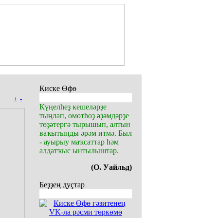
Киске Өфө
+
-
Күңелһеҙ кешеләрҙе
тыңлап, өмөтһөҙ әҙәмдәрҙе
төҙәтергә тырышып, алтын
ваҡытыңды әрәм итмә. Был
- ауырыу маҡсаттар һәм
алдатҡыс ынтылыштар.
(О. Уайльд)
Беҙҙең дуҫтар