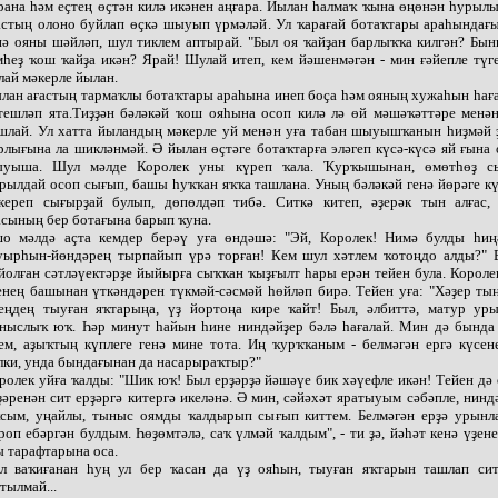
рана һәм еҫтең өҫтән килә икәнен аңғара. Йылан һалмаҡ ҡына өңөнән һурыл
астың олоно буйлап өҫкә шыуып үрмәләй. Ул ҡарағай ботаҡтары араһындағы
нә ояны шәйләп, шул тиклем аптырай. "Был оя ҡайҙан барлыҡҡа килгән? Бы
мһеҙ ҡош ҡайҙа икән? Ярай! Шулай итеп, кем йәшенмәгән - мин ғәйепле түге
лай мәкерле йылан.
лан ағастың тармаҡлы ботаҡтары араһына инеп боҫа һәм ояның хужаһын һағ
тешләп ята.Тиҙҙән бәләкәй ҡош ояһына осоп килә лә өй мәшәҡәттәре менә
шлай. Ул хатта йыландың мәкерле уй менән уға табан шыуышҡанын һиҙмәй ҙ
рлығына ла шикләнмәй. Ә йылан өҫтәге ботаҡтарға эләгеп күсә-күсә яй ғына 
уыша. Шул мәлде Королек уны күреп ҡала. Ҡурҡышынан, өмөтһөҙ с
рылдай осоп сығып, башы һуҡҡан яҡҡа ташлана. Уның бәләкәй генә йөрәге к
кереп сығырҙай булып, дөпөлдәп тибә. Ситкә китеп, әҙерәк тын алғас, 
асының бер ботағына барып ҡуна.
о мәлдә аҫта кемдер берәү уға өндәшә: "Эй, Королек! Нимә булды һиң
уырһын-йөндәрең тырпайып үрә торған! Кем шул хәтлем ҡотоңдо алды?" Б
йолған сәтләүектәрҙе йыйырға сыҡҡан ҡыҙғылт һары ерән тейен була. Короле
енең башынан үткәндәрен түкмәй-сәсмәй һөйләп бирә. Тейен уға: "Хәҙер ты
еңдең тыуған яҡтарыңа, үҙ йортоңа кире ҡайт! Был, әлбиттә, матур уры
ныслыҡ юҡ. Һәр минут һайын һине ниндәйҙер бәлә һағалай. Мин дә бында
ем, аҙыҡтың күплеге генә мине тота. Иң ҡурҡҡаным - белмәгән ергә күсен
лки, унда бындағынан да насарыраҡтыр?"
ролек уйға ҡалды: "Шик юҡ! Был ерҙәрҙә йәшәүе бик хәүефле икән! Тейен дә
ҙәренән сит ерҙәргә китергә икеләнә. Ә мин, сәйәхәт яратыуым сәбәпле, нинд
сым, уңайлы, тыныс оямды ҡалдырып сығып киттем. Белмәгән ерҙә урынл
роп ебәргән булдым. Һөҙөмтәлә, саҡ үлмәй ҡалдым", - ти ҙә, йәһәт кенә үҙен
ы тарафтарына оса.
л ваҡиғанан һуң ул бер ҡасан да үҙ ояһын, тыуған яҡтарын ташлап сит
тылмай...