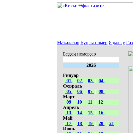
Мәҡәләләр
Һуңғы номер
Яҙылыу
Гәз
Беҙҙең номерҙар
2026
Ғинуар
01
|
02
|
03
|
04
Февраль
05
|
06
|
07
|
08
Март
09
|
10
|
11
|
12
Апрель
13
|
14
|
15
|
16
Май
17
|
18
|
19
|
20
|
21
Июнь