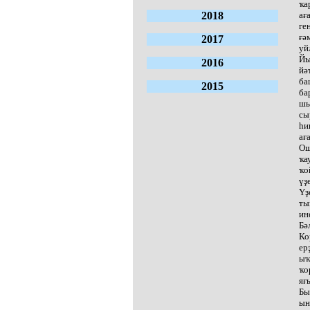
ҡа
2018
ағ
ге
ғә
2017
уй
Йы
2016
йә
ба
2015
ба
шы
сы
һи
ағ
Ош
ҡа
ҡо
үҙ
Үҙ
ты
ин
Бә
Ко
ер
ыҡ
ҡо
яғ
Бы
ын