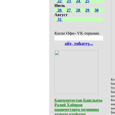
22
|
23
|
24
|
25
Июль
26
|
27
|
28
|
29
|
30
Август
31
Киске Өфө» VK-төркөмө
әйт, тиһәгеҙ...
Ке
йә
бе
Ба
ис
Башҡортостан Башлығы
Кө
ки
Радий Хәбиров
кө
пациенттарға медицина
Бы
хеҙмәте күрһәтеү