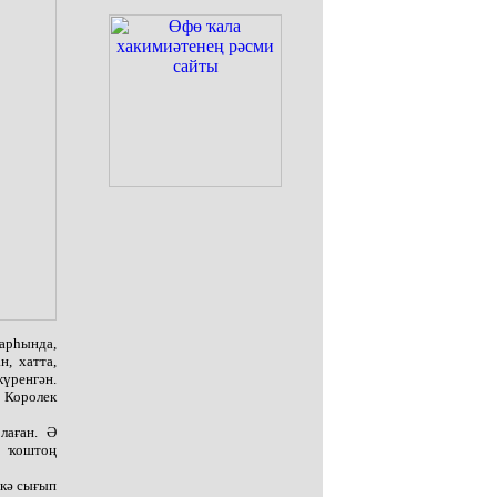
 арһында,
н, хатта,
үренгән.
 Королек
лаған. Ә
й ҡоштоң
ткә сығып