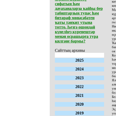
ки
сифатын һәм
кө
дауаханаларҙа ҡайһы бер
Ма
табиптарҙың тупаҫ һәм
кү
битараф мөнәсәбәтен
ар
ҡаты тәнҡит утына
гө
Ни
тотто. Һеҙгә ошондай
ик
күңелһеҙ күренештәр
өҫ
менән осрашырға тура
ур
килгәне бармы?
Ҡа
ба
Сайттың архивы
оя
Ко
һә
2025
то
мө
2024
ур
бө
2023
Ял
ал
2022
ун
бе
2021
Бе
һи
2020
аң
Эҫ
2019
уғ