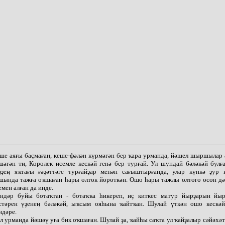
ше аяғы баҫмаған, кеше-фәлән күрмәгән бер ҡара урманда, йәшел шыршылар
шәгән ти, Королек исемле кескәй генә бер турғай. Ул шундай бәләкәй булға
ҙҙең яҡтағы ғәҙәттәге турғайҙар менән сағыштырғанда, улар күпкә ҙур к
шында тажға оҡшаған һары өлтөк йөрөткән. Ошо һары тажлы өлтөгө өсөн дә
емен алған да инде.
ндәр буйы ботаҡтан - ботаҡҡа һикереп, иҫ киткес матур йырҙарын йыр
стәрен үҙенең бәләкәй, ыҡсым ояһына ҡайтҡан. Шулай үткән ошо кескә
ндәре.
л урманда йәшәү уға бик оҡшаған. Шулай ҙа, ҡайһы саҡта ул ҡайҙалыр сәйәхә