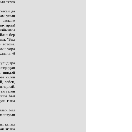
Был теләк
 ҡасан да
 һәм уның
 сәскәле
ли-тирли!
ҡуяйыммы
уйлап бер
ыға. "Был
 тотона.
һын ҡора
уллана. Ә
ҡыуандыра
уаздарҙан
й ниндәй
ргә килеп
, себен,
ыштырлай.
ған телен
уыша һәм
ҙан ғына
алар. Был
нлашыуын
ла, ҡапыл
ән-яғына