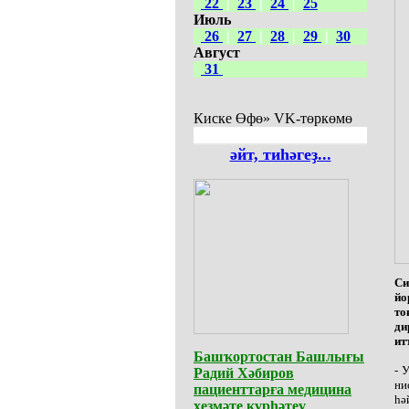
22
|
23
|
24
|
25
Июль
26
|
27
|
28
|
29
|
30
Август
31
Киске Өфө» VK-төркөмө
әйт, тиһәгеҙ...
Си
йо
то
ди
ит
Башҡортостан Башлығы
- 
Радий Хәбиров
ни
пациенттарға медицина
һә
хеҙмәте күрһәтеү