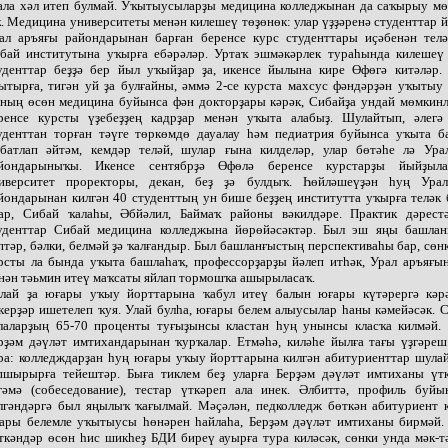
ала хәл итеп булмай. Уҡытыусыларҙы медицина колледжынан да саҡырыу мө
. Медицина университеты менән килешеү төҙөнөк: улар үҙҙәренә студенттар й
ал аръяғы райондарынан барған беренсе курс студенттары иҫәбенән телә
бай институтына уҡырға ебәрәләр. Уртаҡ эшмәкәрлек тураһында килешеү
уденттар беҙҙә бер йыл уҡыйҙар ҙа, икенсе йылына кире Өфөгә китәләр.
ытырға, тигән уй ҙа булғайны, әммә 2-се курста махсус фәндәрҙән уҡытыу
ның өсөн медицина буйынса фән докторҙары кәрәк, Сибайҙа ундай мөмкинл
ренсе курсты үҙебеҙҙең кадрҙар менән уҡыта алабыҙ. Шулайтып, әлег
уденттан торған тәүге төркөмдө дауалау һәм педиатрия буйынса уҡыта б
батлап әйтәм, кемдәр теләй, шулар ғына килделәр, улар бөтәһе лә Ура
йондарыныҡы. Икенсе сентябрҙә Өфөлә беренсе курстарҙы йыйҙыла
иверситет проректоры, декан, беҙ ҙә булдыҡ. Һөйләшеүҙән һуң Ура
йондарынан килгән 40 студенттың ун бише беҙҙең институтта уҡырға теләк 
ар, Сибай ҡалаһы, Әбйәлил, Баймаҡ районы вәкилдәре. Практик дәрест
уденттар Сибай медицина колледжына йөрөйәсәктәр. Был эш яңы башлан
птәр, бәлки, белмәй ҙә ҡалғандыр. Был башланғыстың перспективаһы бар, сөн
рсты ла бында уҡыта башлаһаҡ, профессорҙарҙы йәлеп итһәк, Урал аръяғын
нән тәьмин итеү маҡсаты яйлап тормошҡа ашырыласаҡ.
лай ҙа юғары уҡыу йорттарына ҡабул итеү балын юғары күтәрергә кәрә
керҙәр ишетелеп ҡуя. Улай булһа, юғары белем алыусылар һаны кәмейәсәк. С
лаларҙың 65-70 проценты туғыҙынсы кластан һуң унынсы класҡа килмәй. 
рҙәм дәүләт имтихандарынан ҡурҡалар. Етмәһә, киләһе йылға тағы үҙгәреш
ра: колледждарҙан һуң юғары уҡыу йорттарына килгән абитуриенттар шула
пшырырға тейештәр. Быға тиклем беҙ уларға Берҙәм дәүләт имтиханы үтк
гәмә (собеседование), тестар үткәреп ала инек. Әлбиттә, профиль буйы
лгәндәргә был яңылыҡ ҡағылмай. Мәҫәлән, педколледж бөткән абитуриент к
ары белемле уҡытыусы һөнәрен һайлаһа, Берҙәм дәүләт имтиханы бирмәй.
ткәндәр өсөн һис шикһеҙ БДИ биреү ауырға тура киләсәк, сөнки унда мәк-т