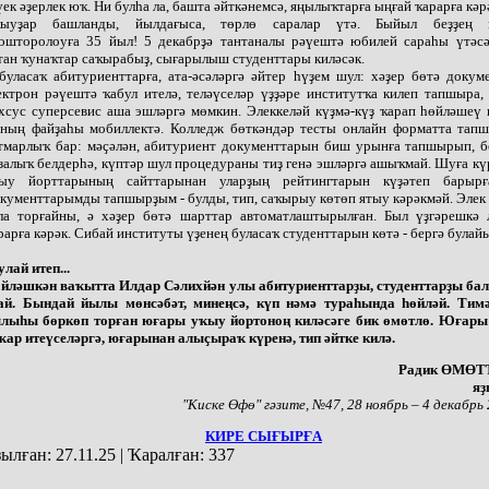
үек әҙерлек юҡ. Ни булһа ла, башта әйткәнемсә, яңылыҡтарға ыңғай ҡарарға кәр
ыуҙар башланды, йылдағыса, төрлө саралар үтә. Быйыл беҙҙең и
ошторолоуға 35 йыл! 5 декабрҙә тантаналы рәүештә юбилей сараһы үтәсә
тан ҡунаҡтар саҡырабыҙ, сығарылыш студенттары киләсәк.
буласаҡ абитуриенттарға, ата-әсәләргә әйтер һүҙем шул: хәҙер бөтә докум
ектрон рәүештә ҡабул ителә, теләүселәр үҙҙәре институтҡа килеп тапшыра
хсус суперсевис аша эшләргә мөмкин. Элеккеләй күҙмә-күҙ ҡарап һөйләшеү
ның файҙаһы мобиллектә. Колледж бөткәндәр тесты онлайн форматта тапш
тмарлыҡ бар: мәҫәлән, абитуриент документтарын биш урынға тапшырып, б
залыҡ белдерһә, күптәр шул процедураны тиҙ генә эшләргә ашыҡмай. Шуға к
ыу йорттарының сайттарынан уларҙың рейтингтарын күҙәтеп барырғ
кументтарымды тапшырҙым - булды, тип, саҡырыу көтөп ятыу кәрәкмәй. Эле
ла торғайны, ә хәҙер бөтә шарттар автоматлаштырылған. Был үҙгәрешкә 
рарға кәрәк. Сибай институты үҙенең буласаҡ студенттарын көтә - бергә булай
лай итеп...
йләшкән ваҡытта Илдар Сәлихйән улы абитуриенттарҙы, студенттарҙы бал
ай. Бындай йылы мөнсәбәт, минеңсә, күп нәмә тураһында һөйләй. Тимә
лыһы бөркөп торған юғары уҡыу йортоноң киләсәге бик өмөтлө. Юғары
ҡар итеүселәргә, юғарынан алыҫыраҡ күренә, тип әйтке килә.
Радик ӨМӨ
яҙ
"Киске Өфө" гәзите, №47, 28 ноябрь – 4 декабрь
КИРЕ СЫҒЫРҒА
ылған:
27.11.25
|
Ҡаралған:
337