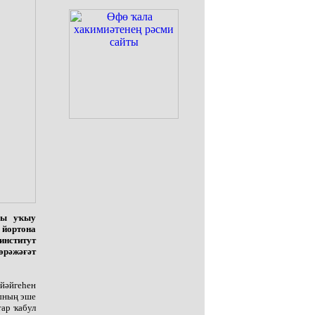
ры уҡыу
 йортона
институт
рәжәғәт
 йәйгеһен
һының эше
тар ҡабул