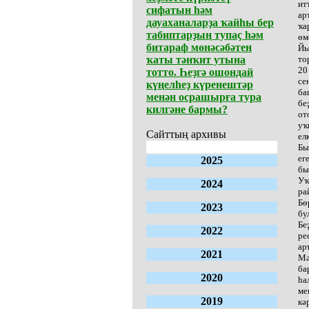
ит
сифатын һәм
ар
дауаханаларҙа ҡайһы бер
ҡа
табиптарҙың тупаҫ һәм
өм
битараф мөнәсәбәтен
Йы
ҡаты тәнҡит утына
то
20
тотто. Һеҙгә ошондай
се
күңелһеҙ күренештәр
ба
менән осрашырға тура
бе
килгәне бармы?
от
уҡ
Сайттың архивы
ел
Бы
ег
2025
бы
Уҡ
2024
ра
Бө
2023
бу
Бе
2022
ре
ар
2021
Мә
ба
2020
һа
ме
2019
кә