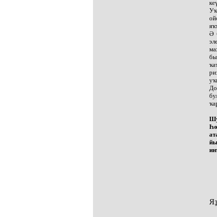
ке
Уҡ
ой
яҡ
Ә 
эл
ма
бы
ҡа
ри
уҡ
До
бу
ҡа
Шу
Һө
ат
йы
ин
Яҙ