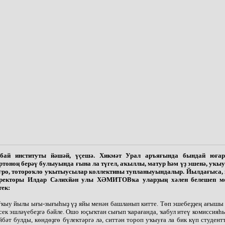
бай институты йәшәй, үҫешә. Хикмәт Урал аръяғында бындай юға
ртоноң берәү булыуында ғына ла түгел, аҡыллы, матур һәм үҙ эшенә, уҡыу
ғро, тотороҡло уҡытыусылар коллективы тупланыуындалыр. Йылдағыса, 
ректоры Илдар Сәлихйән улы ХӘМИТОВҡа уларҙың хәлен белешеп мө
тек:
Уҡыу йылы ығы-зығыһыҙ үҙ яйы менән башланып китте. Төп эшебеҙҙең ағышы
сек эшләүебеҙгә бәйле. Ошо юҫыҡтан сығып ҡарағанда, ҡабул итеү комиссия
йбәт булды, көндөҙгө бүлектәргә лә, ситтән тороп уҡыуға ла бик күп студент