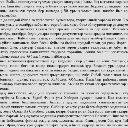
тек. Быйыл институтҡа түләүле уҡыуға килеүселәр һаны, беҙ көткәнгә ҡараған
тты. Биш йөҙ студент түләүле бүлектәрҙә белем аласаҡ. Бюджет урындары, ҡ
ршы, әлегә күп түгел, бер кимәлдә (150 урын) ҡалып килә, киләһе йыл ар
өтләнәбеҙ.
л да ниндәй булһа ла үҙгәрештәр булып тора, уларға ыңғай ҡарарға кәрәк. Эл
роп уҡыуға октябрҙә ҡабул итә торғайныҡ, хәҙер бөтә абитуриенттар ҙа доку
 июндән 25 августҡа тиклем тапшыра ала - бөтәһенә лә бер талап. Йоҡлап 
нтябрь, октябрҙә, һеҙгә уҡырға инергә документтар тапшырырға мөмкинме, т
шланылар. Ҡабул итеү тамам, тип кәйефтәрен ҡырырға мәжбүр булдыҡ. Был 
ҙ уйлап тапманыҡ, бөтә Рәсәй буйынса быйыл шундай талап, ул уҡыу йорто
ошло. Элек уҡыуҙар башланғас, ситтән тороп уҡырға теләүселәрҙе ҡабул и
ытыу процесына мәшәҡәттәр тыуҙыра торғайны, сөнки был эш уҡытыус
кәһенә төшә ине. Ә былай күпкә һәйбәтерәк.
йыл технология факультетына күп килделәр - бер урынға өс кеше. Уларҙың 
еттәр, сөнки бөгөнгө көндә инженерҙарға ихтыяж ҙур. Бюджет урындары әҙ
йыл педагогика факультетына ла конкурс булды, элек бындай хәл күҙәтелмәй 
ырға инергә документ тапшырыусыларҙың иң күбе Сибай ҡалаһынан һә
йонынан, шунан, ғәҙәттәгесә, Хәйбулла, Әбйәлил, Йылайыр райондарынан 
рйәндәр йылына ҡарап ҡуҙғала шикелле, быйыл ул яҡтан уҡырға теләүселәр
лманы.
ҙҙең институтта медицина йүнәлеше буйынса ла уҡытыу зарурлығын тә
спублика Башлығы Радий Фәрит улы Хәбиров күтәреп сыҡты. Был теләген
ъяғы район башлыҡтарына, Башҡорт дәүләт медицина университеты ре
ғариф министрлығына еткерҙе. Сибайҙа махсус урта белем биреүсе медицина
р, әммә Өфөлә, йә Силәбелә уҡып, юғары белем алған белгестәр тыуған яҡтар
лып бармай. Беҙ иң тәүҙә медицина университеты ректоры Валентин Николаев
нән һөйләшеп, филиал асырға кәңәшләштек, әммә бының өсөн бик күп йыһ
рәк. Ярай, уҡыу урындары табырға була, ә бына кадрҙар менән йыһаз мәсьә