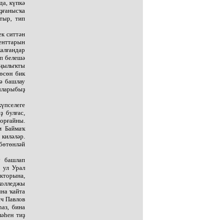
да, күпкә
ыҙғанысҡа
тыр, тип
ек ситтән
менттарын
ҡалғандар
ип белешә
яңылыҡты
 өсөн бик
тә башлау
ыларыбыҙ
күпселеге
 булғас,
торғайны.
м Баймаҡ
киләләр.
 бөтөнләй
ү башлап
 ул Урал
кторына,
 колледжы
ына ҡайта
ич Павлов
аз, бина
ләһен тиҙ