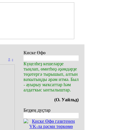
Киске Өфө
+
-
Күңелһеҙ кешеләрҙе
тыңлап, өмөтһөҙ әҙәмдәрҙе
төҙәтергә тырышып, алтын
ваҡытыңды әрәм итмә. Был
- ауырыу маҡсаттар һәм
алдатҡыс ынтылыштар.
(О. Уайльд)
Беҙҙең дуҫтар