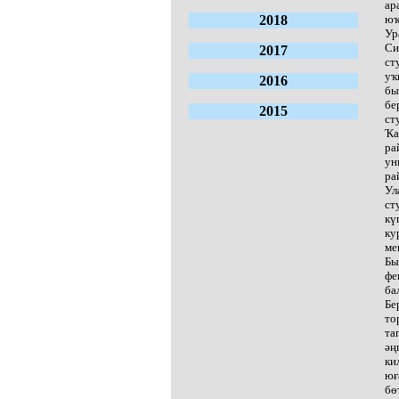
ар
2018
юҡ
Ур
Си
2017
ст
уҡ
2016
бы
бе
2015
ст
Ҡа
ра
ун
ра
Ул
ст
кү
ку
ме
Бы
фе
ба
Бе
то
та
әң
ки
юғ
бө