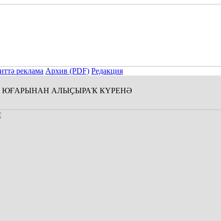
иттә реклама
Архив (PDF)
Редакция
ЮҒАРЫНАН АЛЫҪЫРАҠ КҮРЕНӘ