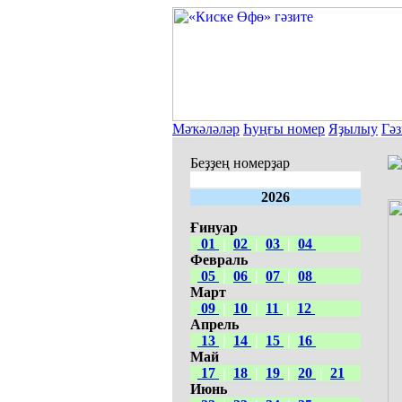
Мәҡәләләр
Һуңғы номер
Яҙылыу
Гәз
Беҙҙең номерҙар
2026
Ғинуар
01
|
02
|
03
|
04
Февраль
05
|
06
|
07
|
08
Март
09
|
10
|
11
|
12
Апрель
13
|
14
|
15
|
16
Май
17
|
18
|
19
|
20
|
21
Июнь