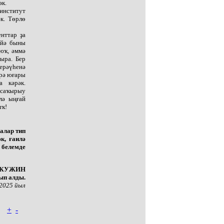
әк.
нститут
к. Төрлө
енттар ҙа
, йә быны
 юҡ, әммә
ыра. Бер
ерәүһенә
үрә юғары
а кәрәк.
к саҡырыу
лә ыңғай
ыҡ!
алар тип
к, ғаилә
 белемде
ТҠУЖИН
ып алды.
 2025 йыл
+
-