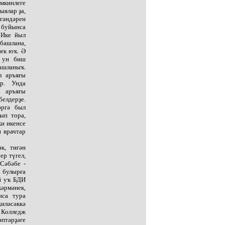
мкинлеге
ыялар ҙа,
гәндәрен
 буйынса
 Ике йыл
 башлана,
ек юҡ. Ә
ә ун биш
ашланыҡ.
л аръяғы
р. Унда
л аръяғы
белдерҙе.
әргә был
ып тора,
ки икенсе
 врачтар
к, тигән
ер түгел,
Сәбәбе -
 булырға
й уҡ БДИ
әрмәнек,
нса тура
иләсәккә
 Колледж
әптәрҙәге