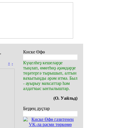
Киске Өфө
,
Күңелһеҙ кешеләрҙе
+
-
тыңлап, өмөтһөҙ әҙәмдәрҙе
төҙәтергә тырышып, алтын
ваҡытыңды әрәм итмә. Был
- ауырыу маҡсаттар һәм
алдатҡыс ынтылыштар.
(О. Уайльд)
Беҙҙең дуҫтар