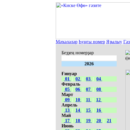
Мәҡәләләр
Һуңғы номер
Яҙылыу
Гәз
Беҙҙең номерҙар
Ө
2026
Ғинуар
01
|
02
|
03
|
04
Февраль
05
|
06
|
07
|
08
Март
09
|
10
|
11
|
12
Апрель
13
|
14
|
15
|
16
Май
17
|
18
|
19
|
20
|
21
Июнь