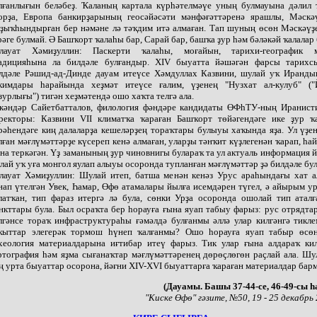
лғанлығын беләбеҙ. Ҡаланың картала күрһәтелмәүе уның булмауына дәлил т
орҙа, Европа банкирҙарының геосәйәсәти мәнфәғәттәренә ярашлы, Мәскә
ҙыҡһындырған бер нәмәне лә тәҡдим итә алмаған. Тап шуның өсөн Мәскәүҙе
рәге булмай. Ә Башҡорт ҡалаһы бар, Сарай бар, башҡа ҙур һәм бәләкәй ҡалалар 
лауат Хәмиҙуллин: Паскерти ҡалаһы, моғайын, тарихи-географик 
адицияһына ла билдәле булғандыр. XIV быуатта йәшәгән фарсы тарихс
лдәле Рәшид-ад-Динде дауам итеүсе Хәмдуллах Казвини, шулай уҡ Иранды
кимдары һарайында хеҙмәт итеүсе ғалим, үҙенең "Нузхат ал-кулуб" ("
зурлығы") тигән хеҙмәтендә ошо хаҡта телгә ала.
кәндәр Сайетбатталов, филология фәндәре кандидаты ӨФһТУ-ның Иранисти
ректоры: Казвини VII климатҡа ҡараған Башҡорт төйәгендәге ике ҙур ҡа
рәһендәге киң далаларҙа кешеләрҙең тораҡтары булыуы хаҡында яҙа. Ул үҙе
лған мәғлүмәттәрҙе күсереп кенә алмаған, уларҙы тәнҡит күҙлегенән ҡарап, һа
на теркәгән. Үҙ заманының ҙур чиновнигы булараҡ та ул актуаль информация й
лай уҡ уға монгол яулап алыуы осоронда тупланған мәғлүмәттәр ҙә билдәле бул
лауат Хәмиҙуллин: Шулай итеп, батша менән кенәз Урус араһындағы хат 
нап үтелгән Увек, Һамар, Өфө атамалары йылға исемдәрен түгел, ә айырым 
латҡан, тип фараз итергә лә була, сөнки Урҙа осоронда ошолай тип аталғ
нкттары була. Был осраҡта бер һорауға ғына яуап табыу фарыз: рус отрядт
лгәнсе тораҡ инфраструктураһы ғәмәлдә булғанмы әллә улар килгәнгә тикл
ҡыттар элегерәк тормош һүнеп ҡалғанмы? Ошо һорауға яуап табыр өсө
хеология материалдарына иғтибар итеү фарыз. Тик улар ғына алдараҡ кил
ртография һәм яҙма сығанаҡтар мәғлүмәттәренең дөрөҫлөгөн раҫлай ала. Шу
ң урта быуаттар осорона, йәғни XIV-XVI быуаттарға ҡараған материалдар бар
(Дауамы. Башы 37-44-се, 46-49-сы һ
"Киске Өфө" гәзите, №50, 19 - 25 декабрь