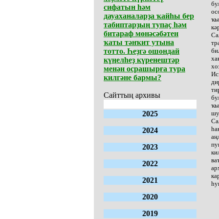
бу
сифатын һәм
ос
дауаханаларҙа ҡайһы бер
ҡы
табиптарҙың тупаҫ һәм
кә
битараф мөнәсәбәтен
Са
ҡаты тәнҡит утына
тр
тотто. Һеҙгә ошондай
би
ха
күңелһеҙ күренештәр
хо
менән осрашырға тура
Ис
килгәне бармы?
ди
ти
Сайттың архивы
бу
ҡы
2025
шу
Са
һа
2024
аң
пу
2023
ки
ва
2022
ар
ка
2021
һу
2020
2019