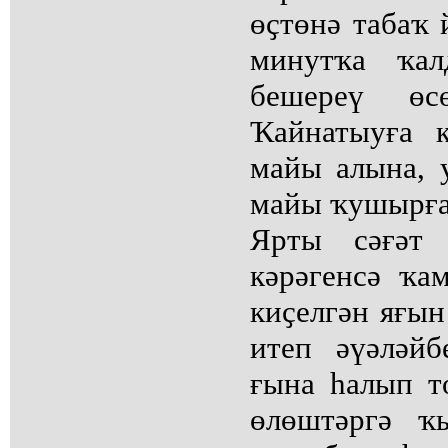
өҫтөнә табаҡ 
минутҡа ҡал
бешереү өс
Ҡайнатыуға 
майы алына, 
майы ҡушырға
Ярты сәғәт 
кәрәгенсә ҡа
киҫелгән яғын
итеп әүәләйб
ғына һалып т
өлөштәргә ҡ