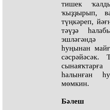
тишек ҡалд
ҡыҙҙырып, в
түңкәреп, йәғ
тәүҙә һалаб
эшләгәндә
һуңынан майғ
сәсрәйәсәк.
сынаяҡтарға
һалынған һ
мөмкин.
Бәлеш