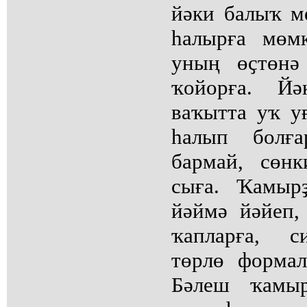
йәки балыҡ ме
һалырға мөмк
уның өҫтөнә
ҡойорға. Йә
ваҡытта уҡ у
һалып болғ
бармай, сөн
сыға. Ҡамыр
йәймә йәйеп,
ҡапларға, с
төрлө формал
Бәлеш ҡамы