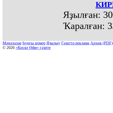
КИР
Яҙылған:
30
Ҡаралған:
3
Мәҡәләләр
Һуңғы номер
Яҙылыу
Гәзиттә реклама
Архив (PDF)
© 2026
«Киске Өфө» гәзите
Мәҡәләләр күсермәһен алыу, күсереп баҫыу йәки материалды тулыраҡ файҙаланыу мәсьәләләре буйынса
Беҙҙең электрон адрес: kiskeufa@mail.ru