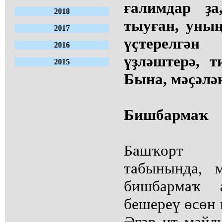
ғалимдар ҙа
2018
тыуған, уны
2017
үҫтерелгә
2016
үҙләштерә, т
2015
Бына, мәҫәлән
Бишбармаҡ
Башҡорт 
табынында, 
бишбармаҡ 
бешереү өсөн 
Әгәр ит майлы