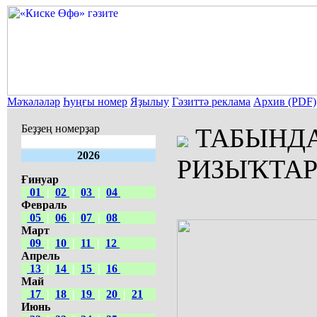
Мәҡәләләр
Һуңғы номер
Яҙылыу
Гәзиттә реклама
Архив (PDF)
Беҙҙең номерҙар
ТАБЫНДА
2026
РИЗЫҠТА
Ғинуар
01
|
02
|
03
|
04
Февраль
05
|
06
|
07
|
08
Март
09
|
10
|
11
|
12
Апрель
13
|
14
|
15
|
16
Май
17
|
18
|
19
|
20
|
21
Июнь