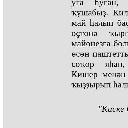
уға һуған, 
ҡушабыҙ. Кил
май һалып баҫ
өҫтөнә ҡыр
майонезға бол
өсөн паштетт
соҡор яһап,
Кишер менән 
ҡыҙҙырып һалы
"Киске 