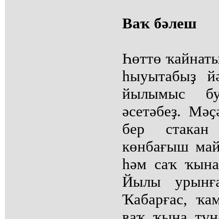
Ваҡ бәлеш
Һөттө ҡайнат
һыуытабыҙ й
йылымыс бу
әсетәбеҙ. Мәҫ
бер стакан
көнбағыш майы
һәм саҡ ҡына
Йылы урынға
Ҡабарғас, ҡа
ваҡ ҡына түң