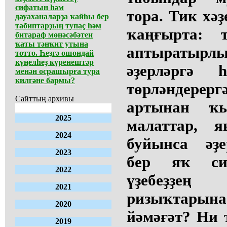
сифатын һәм
тора. Тик хә
дауаханаларҙа ҡайһы бер
табиптарҙың тупаҫ һәм
ҡаңғырта: 
битараф мөнәсәбәтен
ҡаты тәнҡит утына
аптыратыр
тотто. Һеҙгә ошондай
күңелһеҙ күренештәр
әҙерләргә
менән осрашырға тура
килгәне бармы?
төрләндерер
Сайттың архивы
артынан ҡы
2025
малаттар, я
2024
буйынса әҙе
2023
бер яҡ си
2022
үҙебеҙҙе
2021
ризыҡтарына
2020
йәмәғәт? Ни т
2019