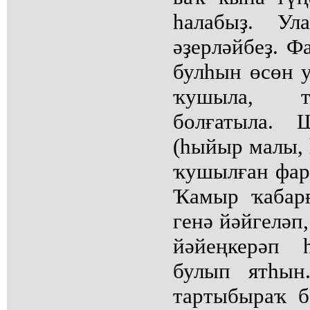
һалабыҙ. Ул
әҙерләйбеҙ. 
булһын өсөн у
ҡушыла, т
болғатыла.
(һыйыр малы, 
ҡушылған фарш
Ҡамыр ҡабарғ
генә йәйгеләп
йәйеңкерәп 
булып ятһын
тартыбыраҡ б