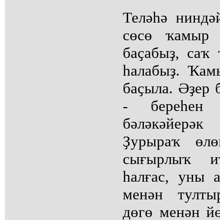
Теләһә ниндә
сөсө ҡамыр 
баҫабыҙ, саҡ 
һалабыҙ. Ҡа
баҫыла. Әҙер 
- береһен 
бәләкәйерәк
Ҙурыраҡ өлө
сығырлыҡ ит
һалғас, уны а
менән тулты
дөгө менән йө