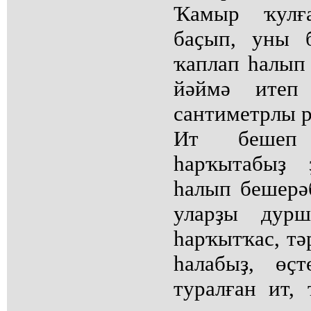
Ҡамыр ҡулғ
баҫып, уны 
ҡаплап һалып
йәймә итеп
сантиметрлы 
Ит бешеп 
һарҡытабыҙ 
һалып бешерә
уларҙы дурш
һарҡытҡас, тә
һалабыҙ, өҫт
туралған ит,