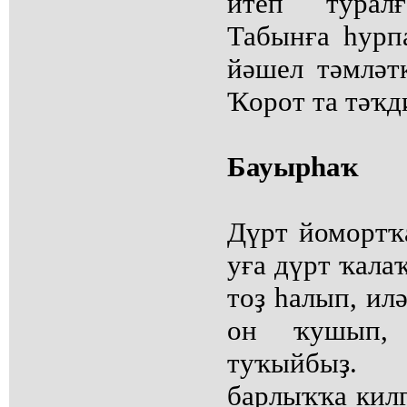
итеп турал
Табынға һурп
йәшел тәмләт
Ҡорот та тәҡд
Бауырһаҡ
Дүрт йомортҡ
уға дүрт ҡала
тоҙ һалып, ил
он ҡушып,
туҡыйбыҙ.
барлыҡҡа килг