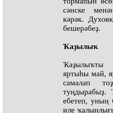
тормаһын өсө
сәнске менә
кәрәк. Духов
бешерәбеҙ.
Ҡаҙылыҡ
Ҡаҙылыҡты
яртыһы май, я
самалап т
туңдырабыҙ. 
ебетеп, уның 
иле ҡалынлығ