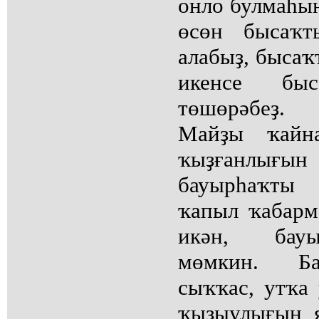
онло булмаһы
өсөн бысаҡт
алабыҙ, бысаҡ
икенсе бы
төшөрәбеҙ.
Майҙы ҡайн
ҡыҙғанлығ
бауырһаҡты 
ҡапыл ҡабарм
икән, бауы
мөмкин. Ба
сыҡҡас, утҡа
ҡыҙыулығын я