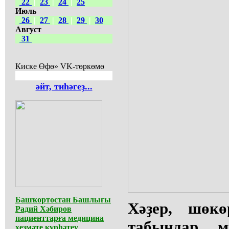
22
|
23
|
24
|
25
Июль
26
|
27
|
28
|
29
|
30
Август
31
Киске Өфө» VK-төркөмө
әйт, тиһәгеҙ...
Башҡортостан Башлығы
Хәҙер, шөк
Радий Хәбиров
пациенттарға медицина
табындар 
хеҙмәте күрһәтеү