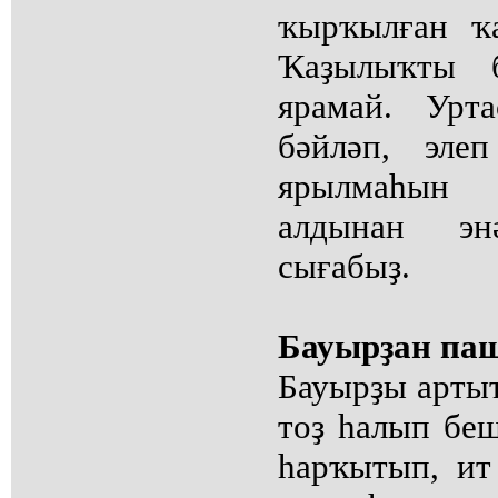
ҡырҡылған ҡ
Ҡаҙылыҡты 
ярамай. Урта
бәйләп, эле
ярылмаһын
алдынан э
сығабыҙ.
Бауырҙан па
Бауырҙы артыҡ
тоҙ һалып беш
һарҡытып, ит 