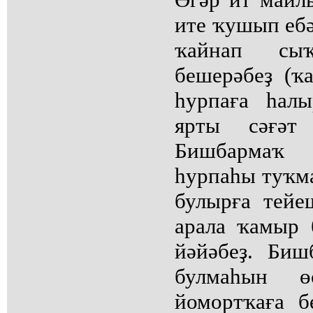
ите ҡушып ебә
ҡайнап сы
бешерәбеҙ (ҡ
һурпаға һалы
ярты сәғәт
Бишбармаҡ 
һурпаһы туҡм
булырға тейе
арала ҡамыр 
йәйәбеҙ. Би
булмаһын 
йомортҡаға б