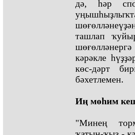
дә, һәр спо
уңышһыҙлыҡт
шөғөлләнеүҙ
ташлап ҡуйы
шөғөлләнергә 
кәрәкле һүҙҙә
көс-дәрт би
бәхетлемен.
Иң мөһим ке
"Минең то
ҡатын-ҡыҙ - к