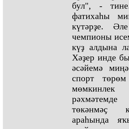
бул", - тин
фатихаһы ми
күтәрҙе. Әл
чемпионы исем
күҙ алдына л
Хәҙер инде бы
әсәйемә миң
спорт төрөм
мөмкинлек
рәхмәтемде
төкәнмәҫ к
араһында яҡ