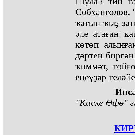
Шулай тип т
Собханғолов. 
ҡатын-ҡыҙ зат
әле атаған ҡа
көтөп алынған
дәртен биргә
ҡиммәт, тойғо
еңеүҙәр теләйе
Инс
"Киске Өфө" г
КИР