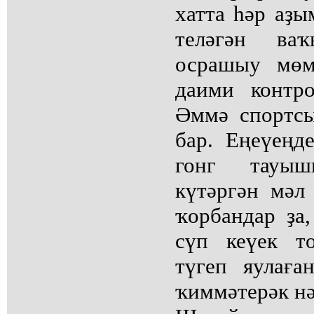
хатта һәр аҙы
теләгән ва
осрашыу мөм
даими контр
Әммә спортс
бар. Еңеүеңд
гонг тауы
күтәргән мәл
ҡорбандар ҙа,
сүп кеүек т
түгеп яулаға
ҡиммәтерәк н