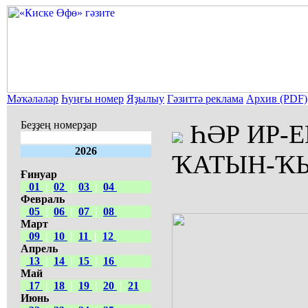
Мәҡәләләр
Һуңғы номер
Яҙылыу
Гәзиттә реклама
Архив (PDF)
Беҙҙең номерҙар
ҺӘР ИР-
2026
ҠАТЫН-ҠЫ
Ғинуар
01
|
02
|
03
|
04
Февраль
05
|
06
|
07
|
08
Март
09
|
10
|
11
|
12
Апрель
13
|
14
|
15
|
16
Май
17
|
18
|
19
|
20
|
21
Июнь