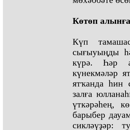
Көтөп алынғ
Күп тамаша
сығыуыңды һ
күрә. Һәр 
күнекмәләр ят
ятҡанда һин
залға юлланаһ
үткәрәһең, к
барыбер дауам
сикләүҙәр: т