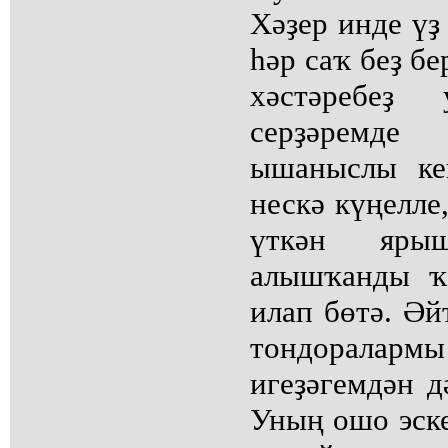
Хәҙер инде үҙ
һәр саҡ беҙ бе
хәстәребеҙ
серҙәремд
ышаныслы ке
нескә күңелле
үткән яры
алышҡанды ҡ
илап бөтә. Әй
тондораларм
игеҙәгемдән д
Уның ошо эск