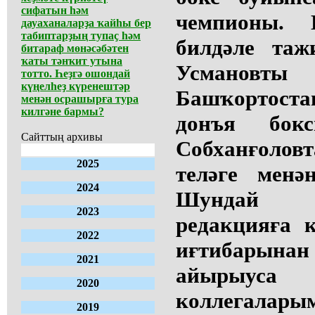
сифатын һәм
чемпионы.
дауаханаларҙа ҡайһы бер
табиптарҙың тупаҫ һәм
билдәле таж
битараф мөнәсәбәтен
ҡаты тәнҡит утына
Усмановты
тотто. Һеҙгә ошондай
күңелһеҙ күренештәр
Башҡортост
менән осрашырға тура
килгәне бармы?
донъя бок
Сайттың архивы
Собханғоло
2025
теләге менә
2024
Шундай ҙ
2023
редакцияға 
2022
иғтибарын
2021
айырыу
2020
коллегала
2019