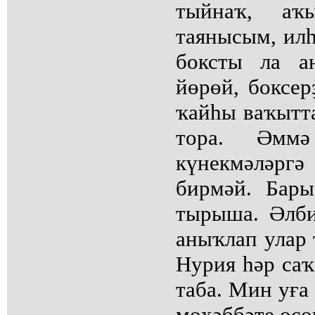
тыйнаҡ, аҡ
таянысым, илһ
боксты ла а
йөрөй, боксер
ҡайһы ваҡытта
тора. Әмм
күнекмәләр
бирмәй. Бар
тырыша. Әлбит
аныҡлап улар 
Нурия һәр саҡ
таба. Мин уға
мөхәббәте өсө