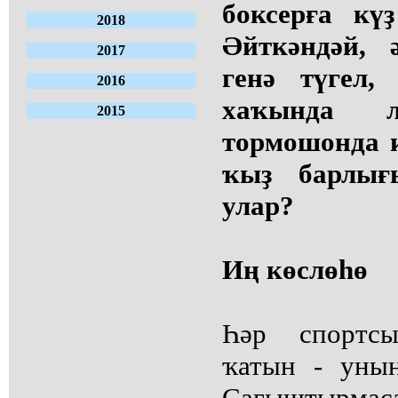
боксерға кү
2018
Әйткәндәй, 
2017
генә түгел,
2016
хаҡында 
2015
тормошонда 
ҡыҙ барлығ
улар?
Иң көслөһө
Һәр спортс
ҡатын - уның
Сағыштырм