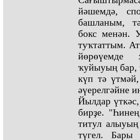
йәшемдә, сп
башланым, тә
бокс менән. У
туҡтаттым. Ат
йөрөүемде 
ҡуйыуың бар, 
күп тә үтмәй
әүерелгәйне и
Йылдар үткәс,
бирҙе. "Һине
титул алыуың
түгел. Бары 