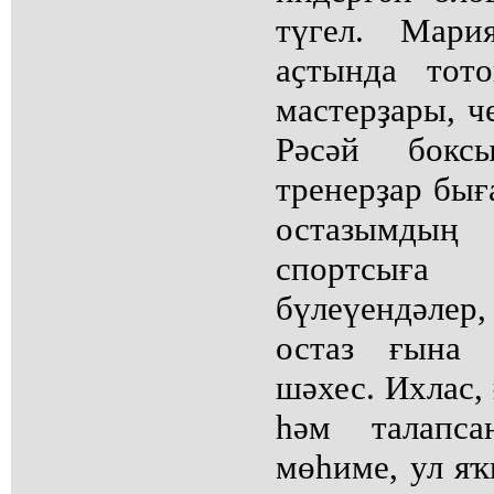
түгел. Мар
аҫтында тот
мастерҙары, ч
Рәсәй бокс
тренерҙар бығ
остазымды
спортсыға
бүлеүендәле
остаз ғына 
шәхес. Ихлас, 
һәм талапс
мөһиме, ул яҡ