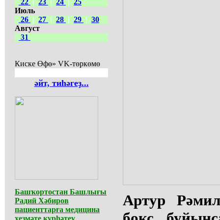
22
|
23
|
24
|
25
Июль
26
|
27
|
28
|
29
|
30
Август
31
Киске Өфө» VK-төркөмө
әйт, тиһәгеҙ...
Башҡортостан Башлығы
Артур Рәмил
Радий Хәбиров
пациенттарға медицина
бокс буйын
хеҙмәте күрһәтеү