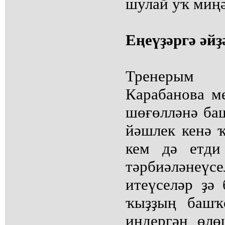
шулай уҡ миңә
Еңеүҙәргә әйҙ
Тренерым
Карабанова м
шөғөлләнә баш
йәшлек кенә ҡ
кем дә етди
тәрбиәләне
итеүселәр ҙә
ҡыҙҙың башҡ
индергән өлө