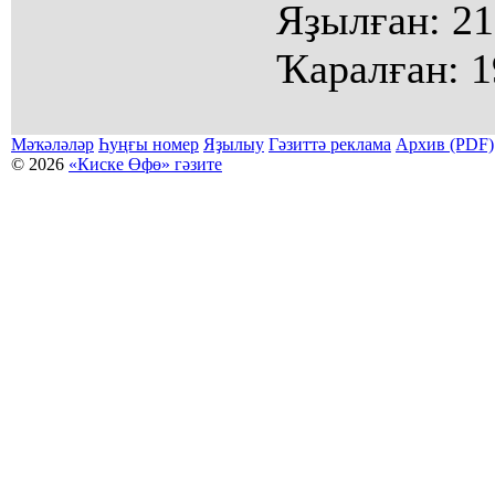
Яҙылған:
21
Ҡаралған:
1
Мәҡәләләр
Һуңғы номер
Яҙылыу
Гәзиттә реклама
Архив (PDF)
© 2026
«Киске Өфө» гәзите
Мәҡәләләр күсермәһен алыу, күсереп баҫыу йәки материалды тулыраҡ файҙаланыу мәсьәләләре буйынса
Беҙҙең электрон адрес: kiskeufa@mail.ru