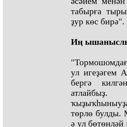
әсәйем менән
табырға тыр
ҙур көс бирә".
Иң ышанысл
"Тормошомдағ
ул игеҙәгем А
бергә килгә
атлайб
ҡыҙыҡһыныуҙ
төрлө булды.
ә ул бөтөнләй