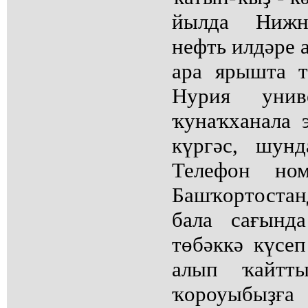
йылда Нижне
нефть илдәре 
ара ярышта 
Нурия униве
ҡунаҡханала 
күргәс, шун
Телефон но
Башҡортоста
бала сағынд
төбәккә күсеп
алып ҡайтт
ҡороуыбыҙға