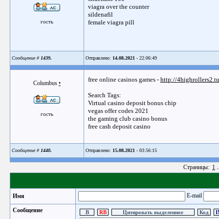
viagra over the counter
sildenafil
гость
female viagra pill
Сообщение #
1439.
Отправлено:
14.08.2021
- 22:06:49
free online casinos games -
http://4highrollers2.tu
Columbus
•
Search Tags:
Virtual casino deposit bonus chip
vegas offer codes 2021
гость
the gaming club casino bonus
free cash deposit casino
Сообщение #
1440.
Отправлено:
15.08.2021
- 03:56:15
Страницы:
1
.
E-mail
Имя
Сообщение