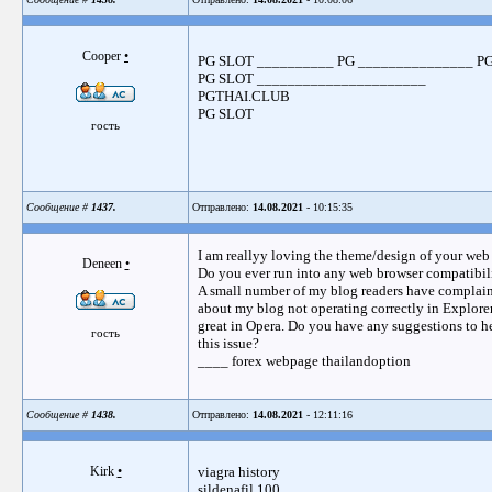
Cooper
•
PG SLOT __________ PG _______________ P
PG SLOT ______________________
PGTHAI.CLUB
PG SLOT
гость
Сообщение #
1437.
Отправлено:
14.08.2021
- 10:15:35
I am reallyy loving the theme/design of your web 
Deneen
•
Do you ever run into any web browser compatibil
A small number of my blog readers have complai
about my blog not operating correctly in Explore
great in Opera. Do you have any suggestions to he
гость
this issue?
____ forex webpage thailandoption
Сообщение #
1438.
Отправлено:
14.08.2021
- 12:11:16
Kirk
•
viagra history
sildenafil 100