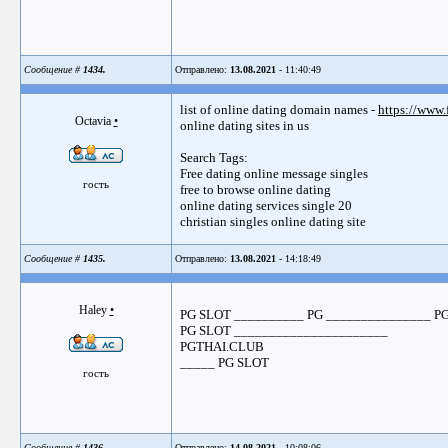
Сообщение #
1434.
Отправлено:
13.08.2021
- 11:40:49
list of online dating domain names -
https://www
Octavia
•
online dating sites in us
Search Tags:
Free dating online message singles
гость
free to browse online dating
online dating services single 20
christian singles online dating site
Сообщение #
1435.
Отправлено:
13.08.2021
- 14:18:49
Haley
•
PG SLOT __________ PG _______________ P
PG SLOT ______________________
PGTHAI.CLUB
_____ PG SLOT
гость
Сообщение #
1436.
Отправлено:
14.08.2021
- 10:08:06