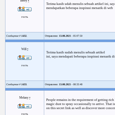
Berry
•
Terima kasih udah menulis sebuah artikel ini, say
mendapatkan beberapa inspirasi menarik di web
гость
Сообщение #
1432.
Отправлено:
13.08.2021
- 05:07:50
Will
•
Terima kasih sudah menulis sebuah artikel
ini, saya mendapati beberapa inspirasi menarik di
гость
Сообщение #
1433.
Отправлено:
13.08.2021
- 08:33:48
Melany
•
People remains in the requirement of getting rich 
magic dust to spray occasionally to arrive. That 
on this secret link as well as discover more concer
гость