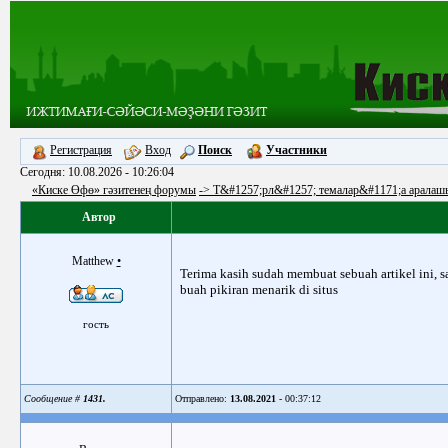
Регистрация
Вход
Поиск
Участники
Сегодня: 10.08.2026 - 10:26:04
«Киске Өфө» гәзитенең форумы
-> Т&#1257;рл&#1257; темалар&#1171;а аралаш
Автор
Matthew
•
Terima kasih sudah membuat sebuah artikel ini,
buah pikiran menarik di situs
гость
Сообщение #
1431.
Отправлено:
13.08.2021
- 00:37:12