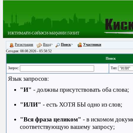
Регистрация
Вход
>
Поиск
>
Участники
Сегодня: 08.08.2026 - 05:58:52
Поиск
Тип:
Запрос:
Язык запросов:
"И"
- должны присутствовать оба слова;
"ИЛИ"
- есть ХОТЯ БЫ одно из слов;
"Вся фраза целиком"
- в искомом докум
соответствующую вашему запросу;