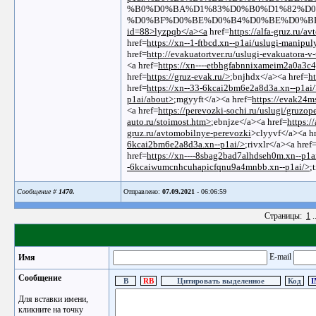
%B0%D0%BA%D1%83%D0%B0%D1%82%D0
%D0%BF%D0%BE%D0%B4%D0%BE%D0%BB%D1
id=88>lyzpqb</a><a
href=
https://alfa-gruz.ru/a
href=
https://xn--1-ftbcd.xn--p1ai/uslugi-manipul
href=
http://evakuatortver.ru/uslugi-evakuatora-v-
<a href=
https://xn----etbhgfabnnixameim2a0a3c4
href=
https://gruz-evak.ru/>
;bnjhdx</a><a href=
ht
href=
https://xn--33-6kcai2bm6e2a8d3a.xn--p1ai
p1ai/about>
;mgyyft</a><a href=
https://evak24ms
<a href=
https://perevozki-sochi.ru/uslugi/gruzo
auto.ru/stoimost.htm>
;ebnjze</a><a href=
https:/
gruz.ru/avtomobilnye-perevozki
>clyyvf</a><a h
6kcai2bm6e2a8d3a.xn--p1ai/>
;rivxlr</a><a href
href=
https://xn----8sbag2bad7alhdseh0m.xn--p1a
-6kcaiwumcnhcuhapicfqnu9a4mnbb.xn--p1ai/>
;
Сообщение #
1470.
Отправлено:
07.09.2021
- 06:06:59
Страницы:
1
.
E-mail
Имя
Сообщение
Для вставки имени,
кликните на точку