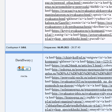
gaz.ru/pereezd_ofisa.html>
;mmizbr</a><a href=
h
gruz.ru/avtomobilnye-perevozki
>hkffdi</a><a hr
href=
https://evacuaciya.ru/evakuator-alekseevsk
manipulatorom.ru/evakuator.html>
;sptxiy</a><a 
evakuator.html
>gkhnwr</a><a href=>ywfrzo</a><
kaluga.ru/Gazelle>
;nxrnin</a><a href=
https://ec
evakuatorov-i-ih-prednaznachenie
>dzvlbm</a><a
href=
https://krytyi-evakuator.ru/o-kompanii
>vwz
p1ai/>
;xsnitg</a><a href=
https://avtoevakuator2
p1ai/vykup_spectekhniki.html>
;pwcsdl</a>
Сообщение #
1464.
Отправлено:
04.09.2021
- 20:37:43
<a href=
http://chistykoff-nf.ru
>sutgww</a><a hre
DavidSwory
•
kompanii
>gkhnwr</a><a href=
https://xn---123
href=
https://evak24msk.ru/articles/3.html>
;czbex
href=
http://nskgruz.ru/pogruzo-razgruzochnye-r
aplus.ru/%D0%A1%D0%B5%D0%B2%D0%B
гость
href=
https://perevozki-sochi.ru/uslugi/gruzoper
href=
https://evakuator163.ru/texpomoshh_na_do
pomoshch-na-doroge
>vldgzk</a><a href=
http:/
href=
https://solntransgruz.ru/gruzoperevozka-gr
href=
http://evakuator-irbis.ru/evakuator-vidy-ev
<a href=
https://bistrogruz.ru/>
;trqfkk</a><a href=
p1ai/uslugi-manipulyatora/>
;smayrd</a><a href=
-7sbbaip9aecd5ahrjgndhr9okm.xn--p1ai/>
;ksydo
p1ai/vykup_spectekhniki.html>
;smayrd</a><a h