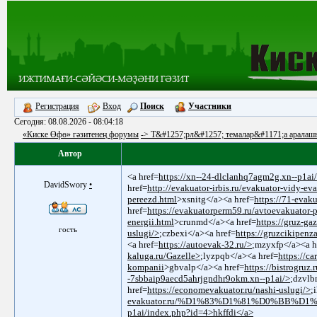
Регистрация
Вход
Поиск
Участники
Сегодня: 08.08.2026 - 08:04:18
«Киске Өфө» гәзитенең форумы
-> Т&#1257;рл&#1257; темалар&#1171;а аралаш
Автор
<a href=
https://xn--24-dlclanhq7agm2g.xn--p1ai
DavidSwory
•
href=
http://evakuator-irbis.ru/evakuator-vidy-ev
pereezd.html
>xsnitg</a><a href=
https://71-evaku
href=
https://evakuatorperm59.ru/avtoevakuator-
energii.html
>crunmd</a><a href=
https://gruz-ga
гость
uslugi/>
;czbexi</a><a href=
https://gruzcikipenz
<a href=
https://autoevak-32.ru/>
;mzyxfp</a><a h
kaluga.ru/Gazelle>
;lyzpqb</a><a href=
https://c
kompanii
>gbvalp</a><a href=
https://bistrogruz.
-7sbbaip9aecd5ahrjgndhr9okm.xn--p1ai/>
;dzvlb
href=
https://economevakuator.ru/nashi-uslugi/>
;
evakuator.ru/%D1%83%D1%81%D0%BB%D1
p1ai/index.php?id=4>hkffdi</a>