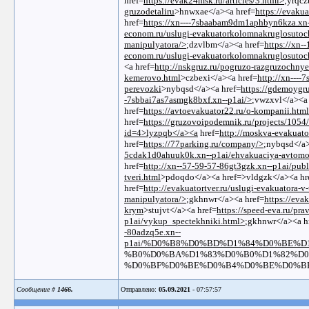
href=
https://evak24msk.ru/articles/3.html>
;yrqcz
gruzodetaliru
>hnwxae</a><a href=
https://evaku
href=
https://xn----7sbaabam9dm1aphbyn6kza.xn--
econom.ru/uslugi-evakuatorkolomnakruglosutoc
manipulyatora/>
;dzvlbm</a><a href=
https://xn-
econom.ru/uslugi-evakuatorkolomnakruglosutoc
<a href=
http://nskgruz.ru/pogruzo-razgruzochnye
kemerovo.html
>czbexi</a><a href=
http://xn----
perevozki
>nybqsd</a><a href=
https://gdemoygru
-7sbbai7as7asmgk8bxf.xn--p1ai/>
;vwzxvl</a><a 
href=
https://avtoevakuator22.ru/o-kompanii.html
href=
https://gruzovoipodemnik.ru/projects/1054
id=4>lyzpqb</a><a
href=
http://moskva-eva
href=
https://77parking.ru/company/>
;nybqsd</a>
5cdak1d0ahuuk0k.xn--p1ai/ehvakuaciya-avtomo
href=
http://xn--57-59-57-86gt3gzk.xn--p1ai/publ
tveri.html
>pdoqdo</a><a href=>vldgzk</a><a hr
href=
http://evakuatortver.ru/uslugi-evakuatora-v-
manipulyatora/>
;gkhnwr</a><a href=
https://eva
krym
>stujvt</a><a href=
https://speed-eva.ru/pr
p1ai/vykup_spectekhniki.html>
;gkhnwr</a><a h
-80adzq5e.xn--
p1ai/%D0%B8%D0%BD%D1%84%D0%BE%
%B0%D0%BA%D1%83%D0%B0%D1%82%D0
%D0%BF%D0%BE%D0%B4%D0%BE%D0%BB%
Сообщение #
1466.
Отправлено:
05.09.2021
- 07:57:57