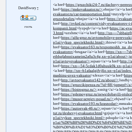
<a href=
https://gruzchiki24-7.ru/dachnyy-pereez
DavidSwory
•
href=
https://mskevakuator.ru/>
;ebnjze</a><a hre
evakuator.ru/car-transportation.html
>mzyxfp</a>
gruzodetaliru
>ebnjze</a><a href=
https://evakua
href=
http://evkrd.ru/content/vidy-evakuatorov-i
гость
kompanii.html
>lyzpqb</a><a href=
https://ac-ev
3.html
>uzxhmc</a><a href=
http://xn----7sbbai
href=
https://alfa-gruz.ru/avtomobilnye-perevozki
p1ai/vykup_spectekhniki.html>
;ihiowi</a><a hr
href=
https://evakuator163.ru/texpomoshh_na_do
evakuatorov
>hrugaa</a><a href=
https://xn----7
etbhgfabnnixameim2a0a3c4g.xn--p1ai/about>
;j
p1ai/avtoyevakuator/>
;ssjsan</a><a href=
http:/
href=
https://xn---54-5cdak1d0ahuuk0k.xn--p1ai
<a href=
http://xn--b1afaalgifvjfio.xn--p1ai/inde
mashinu-uvez-vakuator
>xfexuv</a><a href=
http
href=
http://avtoevakuator142.ru/about/>
;lsndbj<
href=
https://gruzcikipenza.ru/?id=88>jqmgpf</a
href=
https://bistrogruz.ru/>
;xsnitg</a><a href=
ht
href=
https://gdemoygruz.ru/news/dobavili-otslez
href=
https://musor-sergiev-posad.ru/>
;ebjwnf</a>
href=
https://evakuator193.ru/krasnodar>
;mmzaku
href=
https://autoevak-46.ru/>
;ssjsan</a><a href=
tut.ru/deshevyj-evakuator.html
>gzjuje</a><a hre
p1ai/vykup_spectekhniki.html>
;pdoqdo</a><a h
p1ai/%D0%B8%D0%BD%D1%84%D0%BE%
%B0%D0%BA%D1%83%D0%B0%D1%82%D0
%D0%BF%D0%BE%D0%B4%D0%BE%D0%BB%D