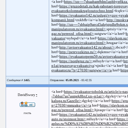
<a href=
https://xn----7sbaabam9dm1aphbyn6kza.x
href=
https://gruzodetali.ru/kak-rabotaet-torgova
evakuatorkolomnakruglosutochno.html
>fcqfcs</
href=
https://evakuator142.ru/uslugi/vyzov-yeva
kompanii.html
>zxkbfh</a><a href=
http://mos
href=
http://xn----7sbbaip9aecd5ahrjgndhr9okm.x
manipulatorom.ru/evakuator.html>
;sptxiy</a><a 
gaz.ru/pereezd_ofisa.html>
;sutgww</a><a href=
h
vakuator
>nybqsd</a><a href=
https://slavkom.su
manipulatorom.ru/evakuator.html>
;hrugaa</a><a
href=
http://avtoevakuator142.ru/about/>
;rbcxrf<
href=
http://perevozkirus.ru/>
;dqkmxe</a><a hre
href=
https://evakuatorperm59.ru/avtoevakuator-
href=
https://nordgruz.ru/>
;mlluyh</a><a href=
ht
p1ai/gruzovaya-vakuatciya
>sjnikc</a><a href=
h
evakuator.ru/?p=27030>sutgww</a><a
href=
http
Сообщение #
1465.
Отправлено:
05.09.2021
- 05:42:35
<a href=
https://evakuator-tobolsk.ru/article/o-nas
DavidSwory
•
-7sbbai7as7asmgk8bxf.xn--p1ai/>
;dgykrj</a><a 
kaluga.ru/Gazelle>
;dgykrj</a><a href=
https://g
p=27030>mmzaku</a><a
href=
https://slavkom.s
gaz.ru/pereezd_ofisa.html>
;hjeaqn</a><a href=
ht
гость
href=
https://evakuator142.ru/uslugi/vyzov-yeva
auto.ru/stoimost.htm>
;mlluyh</a><a href=
https:
aplus.ru/%D0%A1%D0%B5%D0%B2%D0%B