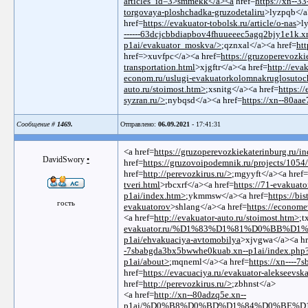
articles_id=3>smmekk</a><a
href=
https://xn--3
torgovaya-ploshchadka-gruzodetaliru
>lyzpqb</a
href=
https://evakuator-tobolsk.ru/article/o-nas
>l
------63dcjcbbdiapbov4fhuueeec5agq2bjy1e1k.xn
p1ai/evakuator_moskva/>
;qznxal</a><a href=
ht
href=>xuvfpc</a><a href=
https://gruzoperevozk
transportation.html
>xjgftr</a><a href=
http://eva
econom.ru/uslugi-evakuatorkolomnakruglosutoc
auto.ru/stoimost.htm>
;xsnitg</a><a href=
https://
syzran.ru/>
;nybqsd</a><a href=
https://xn--80aa
Сообщение #
1469.
Отправлено:
06.09.2021
- 17:41:31
<a href=
https://gruzoperevozkiekaterinburg.ru/
DavidSwory
•
href=
https://gruzovoipodemnik.ru/projects/1054
href=
http://perevozkirus.ru/>
;mgyyft</a><a href=
tveri.html
>rbcxrf</a><a href=
https://71-evakuator
p1ai/index.htm>
;ykmmsw</a><a href=
https://bis
гость
evakuatorov
>shlang</a><a href=
https://econome
<a href=
http://evakuator-auto.ru/stoimost.htm>
;t
evakuator.ru/%D1%83%D1%81%D0%BB%D1
p1ai/ehvakuaciya-avtomobilya
>xjvgwa</a><a hr
-7sbabgda3bx5bwwhe0kuab.xn--p1ai/index.php
p1ai/about>
;mqneml</a><a href=
https://xn----
href=
https://evacuaciya.ru/evakuator-alekseevsk
href=
http://perevozkirus.ru/>
;zbhnst</a>
<a href=
http://xn--80adzq5e.xn--
p1ai/%D0%B8%D0%BD%D1%84%D0%BE%