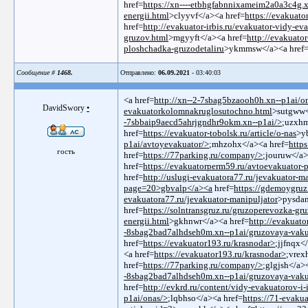
href=
https://xn----etbhgfabnnixameim2a0a3c4g.
energii.html
>clyyvf</a><a href=
https://evakuat
href=
http://evakuator-irbis.ru/evakuator-vidy-ev
gruzov.html
>mgyyft</a><a href=
http://evakuator
ploshchadka-gruzodetaliru
>ykmmsw</a><a href
Сообщение #
1468.
Отправлено:
06.09.2021
- 03:40:03
<a href=
http://xn--2-7sbag5bzaooh0h.xn--p1ai/o
DavidSwory
•
evakuatorkolomnakruglosutochno.html
>sutgww<
-7sbbaip9aecd5ahrjgndhr9okm.xn--p1ai/>
;uzxhm
href=
https://evakuator-tobolsk.ru/article/o-nas
>y
p1ai/avtoyevakuator/>
;mhzohx</a><a href=
http
гость
href=
https://77parking.ru/company/>
;jouruw</a>
href=
https://evakuatorperm59.ru/avtoevakuator-
href=
http://uslugi-evakuatora77.ru/jevakuator-m
page=20>gbvalp</a><a
href=
https://gdemoygruz.
evakuatora77.ru/jevakuator-manipuljator
>pysdan
href=
https://solntransgruz.ru/gruzoperevozka-gr
energii.html
>gkhnwr</a><a href=
http://evakuato
-8sbag2bad7alhdseh0m.xn--p1ai/gruzovaya-vaku
href=
https://evakuator193.ru/krasnodar>
;jjfnqx<
<a href=
https://evakuator193.ru/krasnodar>
;vrex
href=
https://77parking.ru/company/>
;glgjsh</a>
-8sbag2bad7alhdseh0m.xn--p1ai/gruzovaya-vaku
href=
http://evkrd.ru/content/vidy-evakuatorov-i
p1ai/onas/>
;lqbhso</a><a href=
https://71-evakua