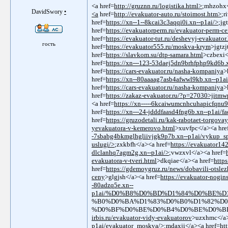
<a href=
http://gruznn.ru/logistika.html>
;mhzohx<
DavidSwory
•
<a
href=
http://evakuator-auto.ru/stoimost.htm>
;r
href=
https://xn--1--8kcai3c3aqqi0i.xn--p1ai/>
;jg
href=
https://evakuatorperm.ru/evakuator-perm-c
href=
https://evakuator-tut.ru/deshevyj-evakuator
гость
href=
https://evakuator555.ru/moskva-krym
>jgtzj
href=
https://slavkom.su/dtp-samara.html
>czbexi<
href=
https://xn---123-53daej5dn9brhfphp9kd6b.
href=
https://cars-evakuator.ru/nasha-kompaniya
>
href=
https://xn--80aaaag7asb4afwwl9kb.xn--p1ai
href=
https://cars-evakuator.ru/nasha-kompaniya
>
href=
https://zakaz-evakuator.ru/?p=27030>jitmw
<a href=
https://xn-----6kcaiwumcnhcuhapicfqnu
href=
https://xn---24-jdddfaasd4fng6b.xn--p1ai/f
href=
https://gruzodetali.ru/kak-rabotaet-torgova
yevakuatora-v-kemerovo.html
>xuvfpc</a><a hre
-7sbabg4bkmglhgliivjgk9p7b.xn--p1ai/vykup_sp
uslugi/>
;zxkbfh</a><a href=
https://evakuator14
dlclanhq7agm2g.xn--p1ai/>
;vwzxvl</a><a href=
evakuatora-v-tveri.html
>dkqiae</a><a href=
https
href=
https://gdemoygruz.ru/news/dobavili-otslez
ceny
>glgjsh</a><a href=
https://evakuator-nogi
-80adzq5e.xn--
p1ai/%D0%B8%D0%BD%D1%84%D0%BE%
%B0%D0%BA%D1%83%D0%B0%D1%82%D0
%D0%BF%D0%BE%D0%B4%D0%BE%D0%BB%D1%
irbis.ru/evakuator-vidy-evakuatorov
>uzxhmc</a>
p1ai/evakuator_moskva/>
;mdaxji</a><a href=
ht