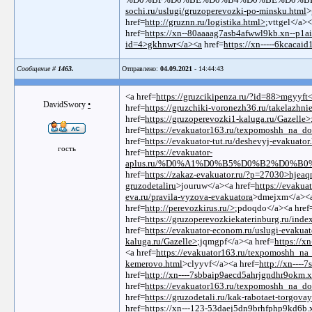
sochi.ru/uslugi/gruzoperevozki-po-minsku.html
>
href=
http://gruznn.ru/logistika.html>
;vttgel</a><
href=
https://xn--80aaaag7asb4afwwl9kb.xn--p1ai
id=4>gkhnwr</a><a
href=
https://xn-----6kcacai
Сообщение #
1463.
Отправлено:
04.09.2021
- 14:44:43
<a href=
https://gruzcikipenza.ru/?id=88>mgyyft
DavidSwory
•
href=
https://gruzchiki-voronezh36.ru/takelazhni
href=
https://gruzoperevozki1-kaluga.ru/Gazelle>
href=
https://evakuator163.ru/texpomoshh_na_do
href=
https://evakuator-tut.ru/deshevyj-evakuator
гость
href=
https://evakuator-
aplus.ru/%D0%A1%D0%B5%D0%B2%D0%B
href=
https://zakaz-evakuator.ru/?p=27030>hjea
gruzodetaliru
>jouruw</a><a href=
https://evakua
eva.ru/pravila-vyzova-evakuatora
>dmejxm</a><a
href=
http://perevozkirus.ru/>
;pdoqdo</a><a href
href=
https://gruzoperevozkiekaterinburg.ru/in
href=
https://evakuator-econom.ru/uslugi-evaku
kaluga.ru/Gazelle>
;jqmgpf</a><a href=
https://x
<a href=
https://evakuator163.ru/texpomoshh_na
kemerovo.html
>clyyvf</a><a href=
http://xn---
href=
http://xn----7sbbaip9aecd5ahrjgndhr9okm.x
href=
https://evakuator163.ru/texpomoshh_na_do
href=
https://gruzodetali.ru/kak-rabotaet-torgova
href=
https://xn---123-53daej5dn9brhfphp9kd6b.