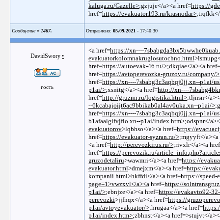
kaluga.ru/Gazelle>
;gzjuje</a><a href=
https://gd
href=
https://evakuator193.ru/krasnodar>
;trqfkk<
Сообщение #
1467.
Отправлено:
05.09.2021
- 17:40:30
<a href=
https://xn----7sbabgda3bx5bwwhe0kuab.
DavidSwory
•
evakuatorkolomnakruglosutochno.html
>lsmupg<
href=
https://autoevak-46.ru/>
;dkqiae</a><a href
href=
https://avtoperevozka-gruzov.ru/company/>
href=
https://xn----7sbabg3c3aqbqj0jj.xn--p1ai/u
гость
p1ai/>
;xsnitg</a><a href=
http://xn----7sbabg4b
href=
http://gruznn.ru/logistika.html>
;tljnsn</a><
--6kcabajoijt6ac9bbikab0al4av0uka.xn--p1ai/>
;
href=
https://xn----7sbabg3c3aqbqj0jj.xn--p1ai/u
b1afaalgifvjfio.xn--p1ai/index.htm>
;odspnr</a><
evakuatorov
>lqbhso</a><a href=
https://evacuac
href=
https://evakuator-syzran.ru/>
;mgyyft</a><a 
<a href=
http://perevozkirus.ru/>
;rivxlr</a><a hre
href=
https://perevozik.ru/article_info.php?artic
gruzodetaliru
>wawmri</a><a href=
https://evaku
evakuator.html
>dmejxm</a><a href=
https://eva
kompanii.html
>hkffdi</a><a href=
https://speed-
page=1>vwzxvl</a><a
href=
https://solntransgru
p1ai/>
;ebnjze</a><a href=
https://evakavto92-32
perevozki
>jjfnqx</a><a href=
https://gruzoperev
p1ai/avtoyevakuator/>
;hrugaa</a><a href=
https:
p1ai/index.htm>
;zbhnst</a><a href=>stujvt</a><