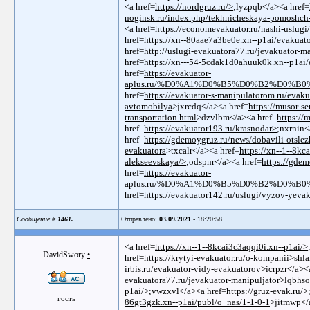
<a href=
https://nordgruz.ru/>
;lyzpqb</a><a href=
noginsk.ru/index.php/tekhnicheskaya-pomoshch
<a href=
https://economevakuator.ru/nashi-uslugi
href=
https://xn--80aae7a3be0e.xn--p1ai/evakua
href=
http://uslugi-evakuatora77.ru/jevakuator-m
href=
https://xn---54-5cdak1d0ahuuk0k.xn--p1ai
href=
https://evakuator-
aplus.ru/%D0%A1%D0%B5%D0%B2%D0%B
href=
https://evakuator-s-manipulatorom.ru/evaku
avtomobilya
>jxrcdq</a><a href=
https://musor-se
transportation.html
>dzvlbm</a><a href=
https://
href=
https://evakuator193.ru/krasnodar>
;nxrnin<
href=
https://gdemoygruz.ru/news/dobavili-otslez
evakuatora
>txcalr</a><a href=
https://xn--1--8kc
alekseevskaya/>
;odspnr</a><a href=
https://gdem
href=
https://evakuator-
aplus.ru/%D0%A1%D0%B5%D0%B2%D0%B
href=
https://evakuator142.ru/uslugi/vyzov-yeva
Сообщение #
1461.
Отправлено:
03.09.2021
- 18:20:58
<a href=
https://xn--1--8kcai3c3aqqi0i.xn--p1ai/>
DavidSwory
•
href=
https://krytyi-evakuator.ru/o-kompanii
>shla
irbis.ru/evakuator-vidy-evakuatorov
>icrpzr</a><
evakuatora77.ru/jevakuator-manipuljator
>lqbhso
p1ai/>
;vwzxvl</a><a href=
https://gruz-evak.ru/>
гость
86gt3gzk.xn--p1ai/publ/o_nas/1-1-0-1
>jitmwp</