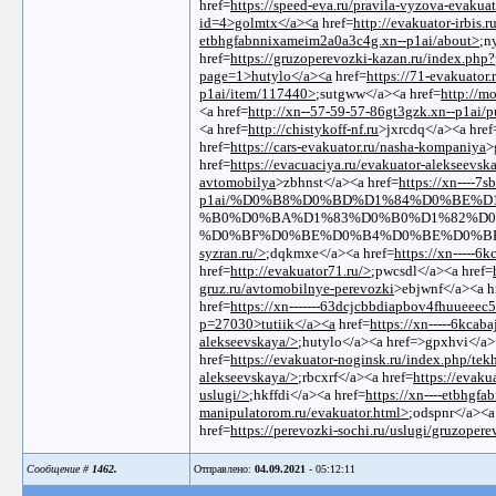
href=
https://speed-eva.ru/pravila-vyzova-evakua
id=4>golmtx</a><a
href=
http://evakuator-irbis.
etbhgfabnnixameim2a0a3c4g.xn--p1ai/about>
;n
href=
https://gruzoperevozki-kazan.ru/index.p
page=1>hutylo</a><a
href=
https://71-evakuator.
p1ai/item/117440>
;sutgww</a><a href=
http:/
<a href=
http://xn--57-59-57-86gt3gzk.xn--p1ai/p
<a href=
http://chistykoff-nf.ru
>jxrcdq</a><a href
href=
https://cars-evakuator.ru/nasha-kompaniya
>
href=
https://evacuaciya.ru/evakuator-alekseevsk
avtomobilya
>zbhnst</a><a href=
https://xn----7
p1ai/%D0%B8%D0%BD%D1%84%D0%BE%
%B0%D0%BA%D1%83%D0%B0%D1%82%D0
%D0%BF%D0%BE%D0%B4%D0%BE%D0%BB%D1
syzran.ru/>
;dqkmxe</a><a href=
https://xn-----
href=
http://evakuator71.ru/>
;pwcsdl</a><a href=
gruz.ru/avtomobilnye-perevozki
>ebjwnf</a><a h
href=
https://xn-------63dcjcbbdiapbov4fhuueeec
p=27030>tutiik</a><a
href=
https://xn-----6kcab
alekseevskaya/>
;hutylo</a><a href=>gpxhvi</a>
href=
https://evakuator-noginsk.ru/index.php/t
alekseevskaya/>
;rbcxrf</a><a href=
https://evaku
uslugi/>
;hkffdi</a><a href=
https://xn----etbhgf
manipulatorom.ru/evakuator.html>
;odspnr</a><a
href=
https://perevozki-sochi.ru/uslugi/gruzoper
Сообщение #
1462.
Отправлено:
04.09.2021
- 05:12:11