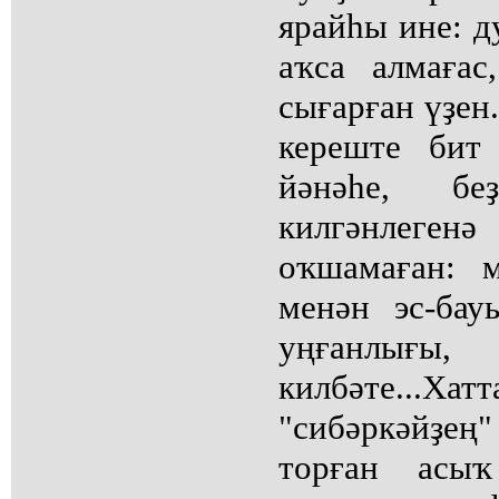
ярайһы ине: 
аҡса алмаға
сығарған үҙен
кереште бит
йәнәһе, беҙ
килгәнлег
оҡшамаған: м
менән эс-бау
уңғанлығ
килбәте...Х
"сибәркәйҙең
торған асыҡ