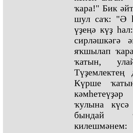
ҡара!" Бик әй
шул саҡ: "Ә 
үҙеңә күҙ һал
сирләшкәгә 
яҡшылап ҡара
ҡатын, ул
Түҙемлектең 
Күрше ҡаты
кәмһетеүҙәр
ҡулына күсә
бындай 
килешмәнем: