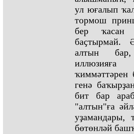
ул юғалып ҡал
тормош прин
бер ҡасан
баҫтырмай. 
алтын бар,
иллюзияға
ҡиммәттәрен 
генә баҡырҙан
бит бар ара
"алтын"ға әй
уҙамандары,
бөтөнләй башҡ