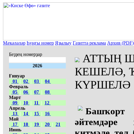
Мәҡәләләр
Һуңғы номер
Яҙылыу
Гәзиттә реклама
Архив (PDF)
Беҙҙең номерҙар
АТТЫҢ Ш
2026
КЕШЕЛӘ, 
Ғинуар
КҮРШЕЛӘ
01
|
02
|
03
|
04
Февраль
05
|
06
|
07
|
08
Март
09
|
10
|
11
|
12
Апрель
Башҡорт
13
|
14
|
15
|
16
Май
әйтемдәре
17
|
18
|
19
|
20
|
21
Июнь
китмәле тел 