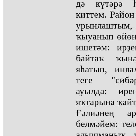
дә күтәрә 
киттем. Район
урынлаштым, 
ҡыуанып өйөнә
ишетәм: ирҙ
байтаҡ ҡын
яһатып, инв
теге "сибә
ауылда: ире
яҡтарына ҡайт
Ғәлиәнең а
белмәйем: тел
алышманыҡ, 