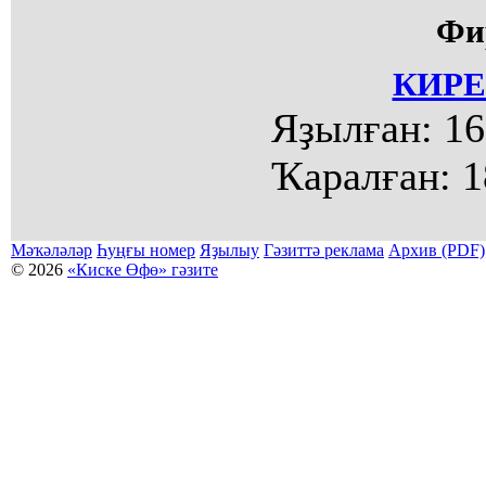
Фи
КИРЕ
Яҙылған:
16
Ҡаралған:
1
Мәҡәләләр
Һуңғы номер
Яҙылыу
Гәзиттә реклама
Архив (PDF)
© 2026
«Киске Өфө» гәзите
Мәҡәләләр күсермәһен алыу, күсереп баҫыу йәки материалды тулыраҡ файҙаланыу мәсьәләләре буйынса
Беҙҙең электрон адрес: kiskeufa@mail.ru