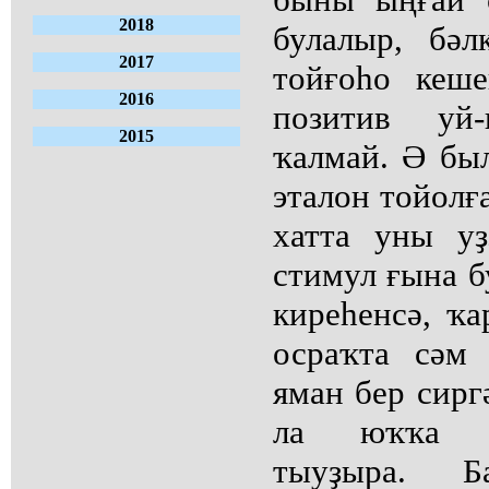
2018
булалыр, бәл
2017
тойғоһо кеш
2016
позитив уй
2015
ҡалмай. Ә был
эталон тойолғ
хатта уны у
стимул ғына б
киреһенсә, ҡа
осраҡта сәм 
яман бер сирг
ла юҡҡа с
тыуҙыра. Б