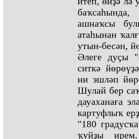
итеп, өйҙә лә
баҡсаһында
ашнаҡсы бул
атаһынан ҡалғ
утын-бесән, й
Әлеге дуҫы "
ситкә йөрөүҙ
ни эшләп йөр
Шулай бер саҡ
дауаханаға эл
картуфлыҡ ерҙ
"180 градусҡа
ҡуйҙы ирем