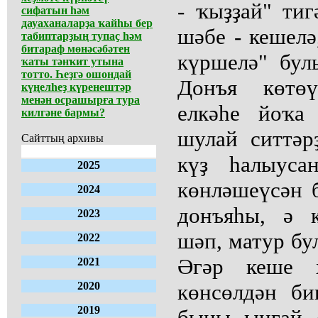
- ҡыҙҙай" тиг
сифатын һәм
дауаханаларҙа ҡайһы бер
шәбе - кешелә
табиптарҙың тупаҫ һәм
битараф мөнәсәбәтен
күршелә" бул
ҡаты тәнҡит утына
тотто. Һеҙгә ошондай
Донъя көтөү
күңелһеҙ күренештәр
менән осрашырға тура
елкәһе йоҡа 
килгәне бармы?
шулай ситтә
Сайттың архивы
күҙ һалыуса
2025
көнләшеүсән 
2024
донъяһы, ә 
2023
шәп, матур бу
2022
Әгәр кеше х
2021
2020
көнсөлдән би
2019
быны ыңғай 