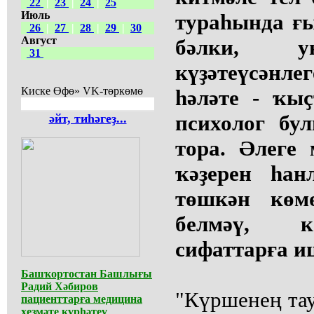
22
|
23
|
24
|
25
Июль
тураһында ғ
26
|
27
|
28
|
29
|
30
Август
бәлки, ун
31
күҙәтеүсәнл
Киске Өфө» VK-төркөмө
һәләте - ҡы
психолог бу
әйт, тиһәгеҙ...
тора. Әлеге
ҡәҙерен һан
төшкән көм
белмәү, к
сифаттарға и
Башҡортостан Башлығы
Радий Хәбиров
"Күршенең тау
пациенттарға медицина
хеҙмәте күрһәтеү