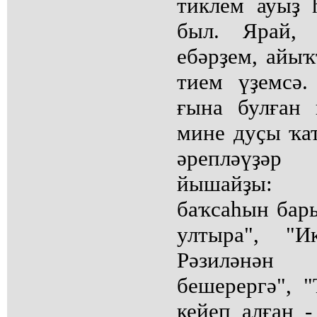
тиклем ауыҙ
был. Ярай, 
ебәрҙем, айыҡ
тием үҙемсә
ғына булған 
мине дуҫы ҡ
әрепләүҙә
йышайҙы: 
баҡсаһын бары
ултыра", "И
Рәзиләнә
бешерергә", 
кейеп алған -