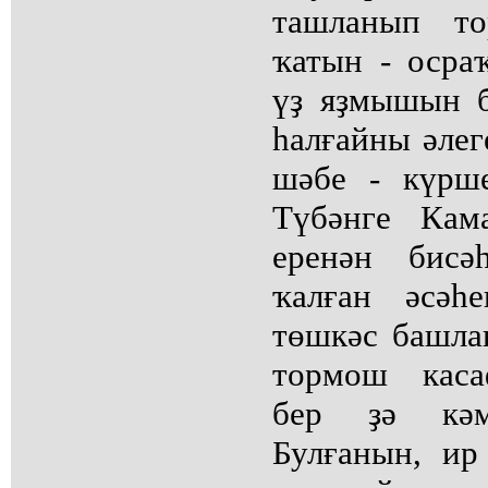
ташланып то
ҡатын - оср
үҙ яҙмышын б
һалғайны әлеге
шәбе - күрше
Түбәнге Кам
еренән бисә
ҡалған әсәһ
төшкәс башла
тормош каса
бер ҙә кә
Булғанын, и