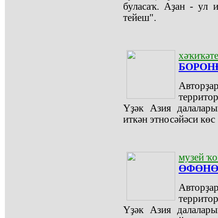
буласаҡ. Аҙан - ул
тейеш".
хәҡиҡәте
БОРОН
Авто
террито
Үҙәк Азия далалары
иткән этносәйәси кө
музей ҡ
ӨФӨНӨ
Авто
террито
Үҙәк Азия далалары