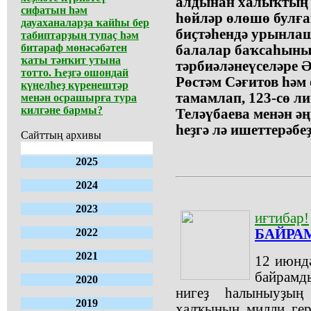
алдынан халыҡтың и
сифатын һәм
һөйләр өлөшө булға
дауаханаларҙа ҡайһы бер
биҫтәһендә урынла
табиптарҙың тупаҫ һәм
битараф мөнәсәбәтен
балалар баҡсаһының
ҡаты тәнҡит утына
тәрбиәләнеүселәре 
тотто. Һеҙгә ошондай
Рөстәм Сәғитов һәм
күңелһеҙ күренештәр
тамамлап, 123-сө ли
менән осрашырға тура
килгәне бармы?
Теләүбаева менән ә
һеҙгә лә ишеттерәбеҙ
Сайттың архивы
2025
2024
2023
иғтибар!
2022
БАЙРАМ
2021
12 июндә
байрамд
2020
нигеҙ һалыныуҙы
2019
халҡының милли ге