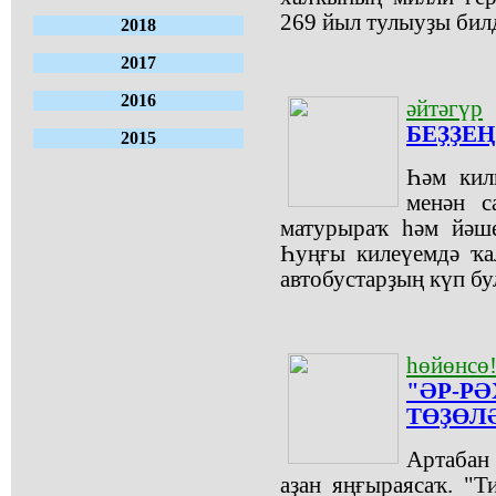
269 йыл тулыуҙы бил
2018
2017
2016
әйтәгүр
БЕҘҘЕҢ
2015
Һәм кил
менән с
матурыраҡ һәм йәше
Һуңғы килеүемдә ҡа
автобустарҙың күп бу
һөйөнсө
"ӘР-Р
ТӨҘӨЛ
Артабан
аҙан яңғыраясаҡ. "Т