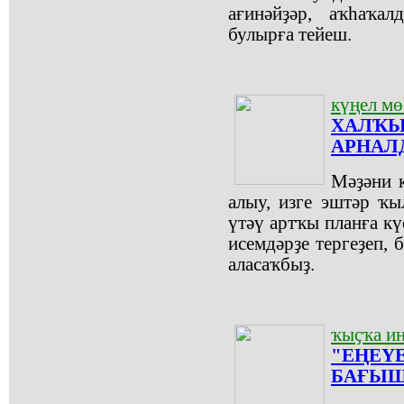
ағинәйҙәр, аҡһаҡа
булырға тейеш.
күңел м
ХАЛҠЫ
АРНАЛ
Мәҙәни 
алыу, изге эштәр ҡ
үтәү артҡы планға кү
исемдәрҙе тергеҙеп, 
аласаҡбыҙ.
ҡыҫҡа и
"ЕҢЕҮ
БАҒЫ