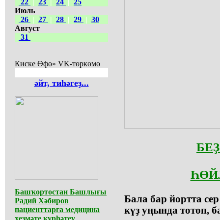
22
|
23
|
24
|
25
Июль
26
|
27
|
28
|
29
|
30
Август
31
Киске Өфө» VK-төркөмө
әйт, тиһәгеҙ...
БЕ
ҺӨЙ
Башҡортостан Башлығы
Бала бар йортта сер
Радий Хәбиров
күҙ уңында тотоп, 
пациенттарға медицина
хеҙмәте күрһәтеү