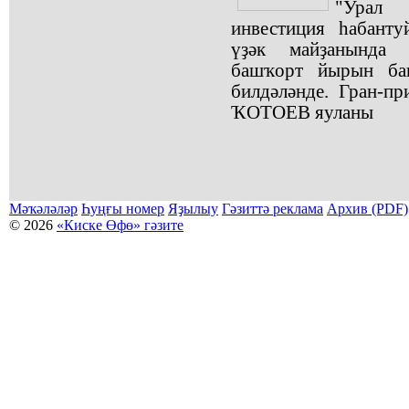
"Урал 
инвестиция һабант
үҙәк майҙанында 
башҡорт йырын баш
билдәләнде. Гран-п
ҠОТОЕВ яуланы
Мәҡәләләр
Һуңғы номер
Яҙылыу
Гәзиттә реклама
Архив (PDF)
© 2026
«Киске Өфө» гәзите
Мәҡәләләр күсермәһен алыу, күсереп баҫыу йәки материалды тулыраҡ файҙаланыу мәсьәләләре буйынса
Беҙҙең электрон адрес: kiskeufa@mail.ru