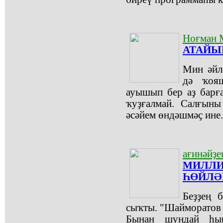
Ноғман 
АТАЙЫМ
Мин әйл
дә ҡоя
ауышып бер аҙ барғ
ҡуҙғалмай. Салғыны
әсәйем өндәшмәҫ ине.
ағинәйҙе
МИЛЛИ
ҺӨЙЛӘ
Беҙҙең 
сыҡты. "Шайморатов г
Бынан шундай һы