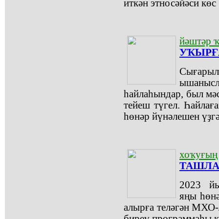
иткән этносәйәси кө
йәштәр 
УҠЫРҒА
Сығары
ышаныс
һайлаһындар, был мәс
тейеш түгел. Һайлағ
һөнәр йүнәлешен үҙгә
хоҡуғың
ТАШЛА
2023 йы
яңы һөнә
алырға теләгән МХО-
биреү программаһы к