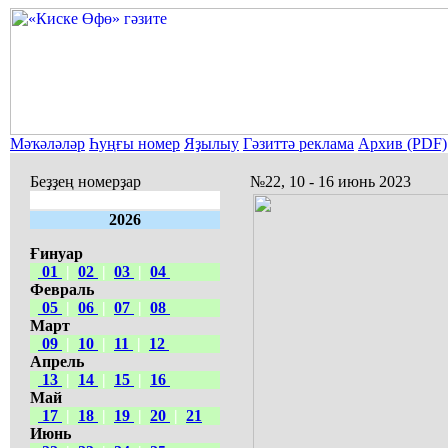
Мәҡәләләр
Һуңғы номер
Яҙылыу
Гәзиттә реклама
Архив (PDF)
Беҙҙең номерҙар
№22, 10 - 16 июнь 2023
2026
Ғинуар
01
|
02
|
03
|
04
Февраль
05
|
06
|
07
|
08
Март
09
|
10
|
11
|
12
Апрель
13
|
14
|
15
|
16
Май
17
|
18
|
19
|
20
|
21
Июнь