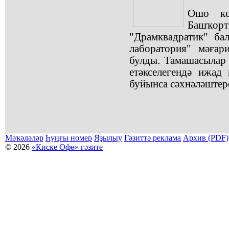
Ошо кө
Башҡор
"Драмквадратик" ба
лаборатория" мәғар
булды. Тамашасылар
етәкселегендә ижад
буйынса сәхнәләштер
Мәҡәләләр
Һуңғы номер
Яҙылыу
Гәзиттә реклама
Архив (PDF)
© 2026
«Киске Өфө» гәзите
Мәҡәләләр күсермәһен алыу, күсереп баҫыу йәки материалды тулыраҡ файҙаланыу мәсьәләләре буйынса
Беҙҙең электрон адрес: kiskeufa@mail.ru