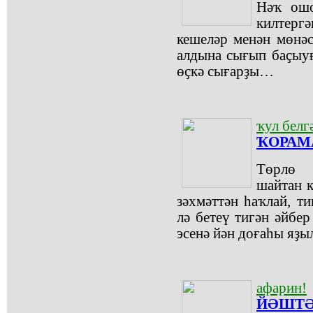
Нәҡ ошо
килтергә
кешеләр менән мөнәсә
алдына сығып баҫыуғ
өҫкә сығарҙы…
ҡул белг
ҠОРАМА
Төрлө 
шайтан к
зәхмәттән һаҡлай, т
лә бетеү тигән әйбер
эсенә йән доғаһы яҙы
афарин!
ЙӘШТӘ