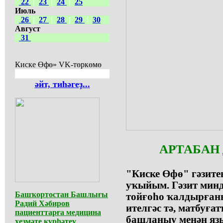
22
|
23
|
24
|
25
Июль
26
|
27
|
28
|
29
|
30
Август
31
Киске Өфө» VK-төркөмө
әйт, тиһәгеҙ...
АРТАБАН
"Киске Өфө" гәзит
уҡыйым. Гәзит миндә
Башҡортостан Башлығы
тойғоһо ҡалдырған
Радий Хәбиров
ителгәс тә, матбуғ
пациенттарға медицина
башланыу менән яҙ
хеҙмәте күрһәтеү