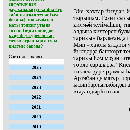
сифатын һәм
дауаханаларҙа ҡайһы бер
Эйе, хаҡтар йылдан-й
табиптарҙың тупаҫ һәм
тырышам. Гәзит сығы
битараф мөнәсәбәтен
килмәй ҡуймаһын, тип
ҡаты тәнҡит утына
тотто. Һеҙгә ошондай
алдына килтереп булм
күңелһеҙ күренештәр
тарихын барлағанда г
менән осрашырға тура
Мин - хаҡлы ялдағы 
килгәне бармы?
йылдарҙа башҡорт тел
Сайттың архивы
тарихы һәм мәҙәниәт
төрлө сараларҙа "Ки
2025
тиклем ҙур ярҙамсы һ
2024
Артабан да матур, тә
ысынбарлығыбыҙҙы ас
2023
ҡыуандырһын әле.
2022
2021
2020
2019