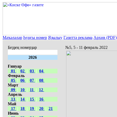
Мәҡәләләр
Һуңғы номер
Яҙылыу
Гәзиттә реклама
Архив (PDF)
Беҙҙең номерҙар
№5, 5 - 11 февраль 2022
2026
Ғинуар
01
|
02
|
03
|
04
Февраль
05
|
06
|
07
|
08
Март
09
|
10
|
11
|
12
Апрель
13
|
14
|
15
|
16
Май
17
|
18
|
19
|
20
|
21
Июнь