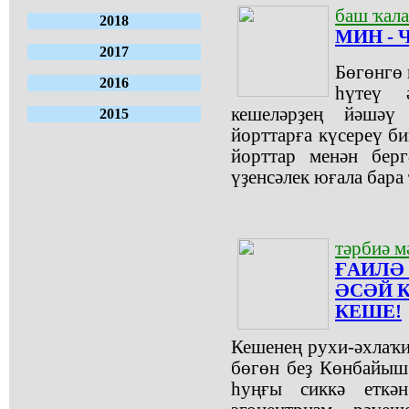
баш ҡал
2018
МИН -
2017
Бөгөнгө 
2016
һүтеү 
кешеләрҙең йәшәү
2015
йорттарға күсереү б
йорттар менән берг
үҙенсәлек юғала бара 
тәрбиә м
ҒАИЛӘ
ӘСӘЙ 
КЕШЕ!
Кешенең рухи-әхлаҡи
бөгөн беҙ Көнбайыш
һуңғы сиккә еткән