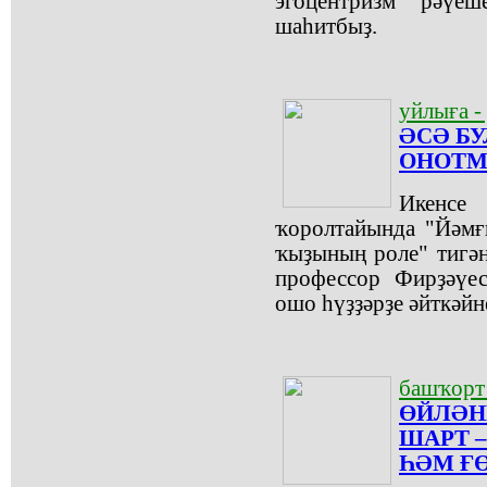
эгоцентризм рәүеш
шаһитбыҙ.
уйлыға -
ӘСӘ Б
ОНОТМ
Икенсе
ҡоролтайында "Йәмғ
ҡыҙының роле" тигән
профессор Фирҙәүе
ошо һүҙҙәрҙе әйткәйн
башҡорт
ӨЙЛӘН
ШАРТ 
ҺӘМ Ғ