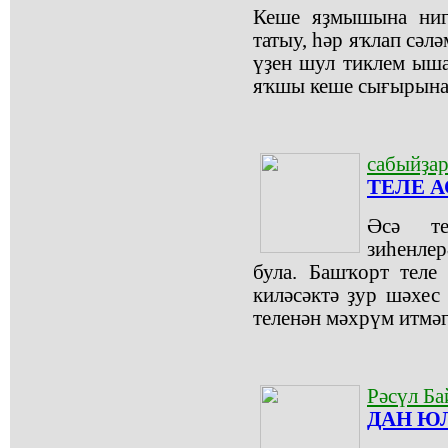
Кеше яҙмышына ниге
татыу, һәр яҡлап сәл
үҙен шул тиклем ыша
яҡшы кеше сығырына 
сабыйҙа
ТЕЛЕ А
Әсә те
зиһенлер
була. Башҡорт теле
киләсәктә ҙур шәхес 
теленән мәхрүм итмәг
Рәсүл Ба
ДАН ЮЛ