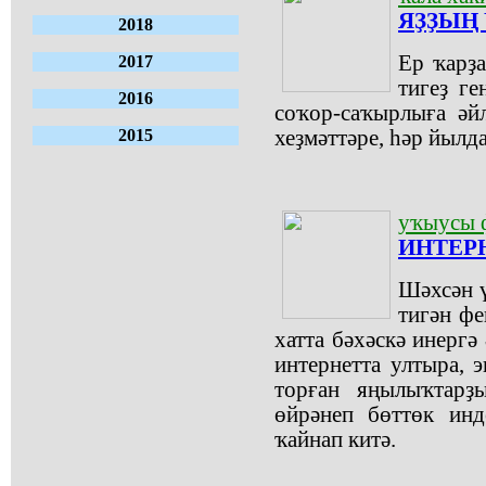
ЯҘҘЫҢ 
2018
Ер ҡарҙ
2017
тигеҙ г
2016
соҡор-саҡырлыға әй
2015
хеҙмәттәре, һәр йылд
уҡыусы 
ИНТЕР
Шәхсән ү
тигән фе
хатта бәхәскә инергә
интернетта ултыра, 
торған яңылыҡтарҙ
өйрәнеп бөттөк инд
ҡайнап китә.