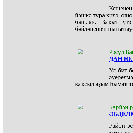
Кешенең 
йәшкә тура килә, ошо
башлай. Ваҡыт үтә
бәйләнешен нығытыус
Рәсүл Ба
ДАН Ю
Ул бит б
әүерелмә
ваҡсыл аҙым һымаҡ то
Бөрйән 
ӘБДЕЛМ
Район эс
кимәле