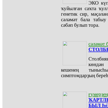
ЭКО күп
ҡуйылған саҡта ҡулл
генетик сир, мәҫәлә
сәләмәт бала табыу
сәбәп булып тора.
сәләмәт 
СТОЛБ
Столбняк
көндән
кешенең тыныс
симптомдарҙың береһ
ғүмерҙең
ҠАРТЛ
БЫЛ Һ