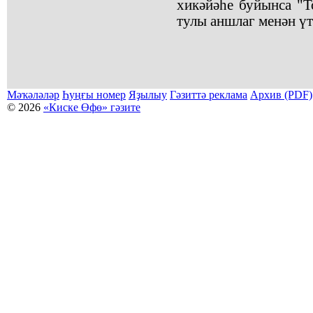
хикәйәһе буйынса "Т
тулы аншлаг менән үт
Мәҡәләләр
Һуңғы номер
Яҙылыу
Гәзиттә реклама
Архив (PDF)
© 2026
«Киске Өфө» гәзите
Мәҡәләләр күсермәһен алыу, күсереп баҫыу йәки материалды тулыраҡ файҙаланыу мәсьәләләре буйынса
Беҙҙең электрон адрес: kiskeufa@mail.ru