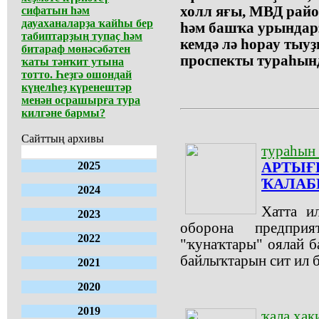
холл яғы, МВД райо
сифатын һәм
дауаханаларҙа ҡайһы бер
һәм башҡа урындар
табиптарҙың тупаҫ һәм
кемдә лә һорау тыу
битараф мөнәсәбәтен
проспекты тураһын
ҡаты тәнҡит утына
тотто. Һеҙгә ошондай
күңелһеҙ күренештәр
менән осрашырға тура
килгәне бармы?
Сайттың архивы
тураһын 
2025
АРТЫҒ
ҠАЛАБ
2024
Хатта и
2023
оборона предпри
2022
"ҡунаҡтары" оялай б
байлыҡтарын сит ил 
2021
2020
2019
ҡала хак