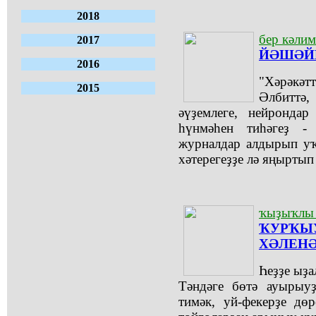
2018
бер кәлим
2017
ЙӘШӘЙЕ
2016
"Хәрәкәтт
2015
Әлбиттә
әүҙемлеге, нейронда
һүнмәһен тиһәгеҙ - 
журналдар алдырып уҡ
хәтерегеҙҙе лә яңыртып 
ҡыҙыҡлы 
ҠУРҠЫУ
ХӘЛЕНӘ
Һеҙҙе ыҙа
Тәндәге бөтә ауырыу
тимәк, уй-фекерҙе дө