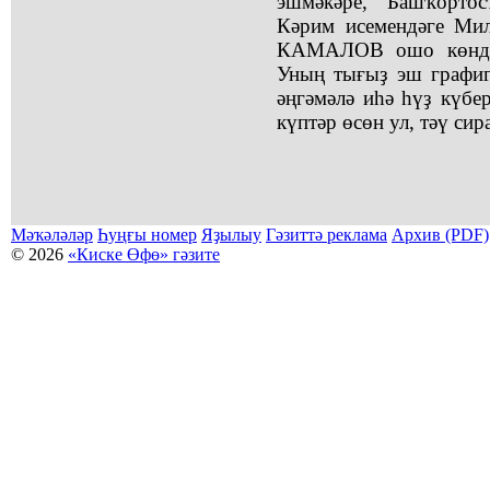
эшмәкәре, Башҡортос
Кәрим исемендәге Мил
КАМАЛОВ ошо көндәр
Уның тығыҙ эш графи
әңгәмәлә иһә һүҙ күбе
күптәр өсөн ул, тәү сира
Мәҡәләләр
Һуңғы номер
Яҙылыу
Гәзиттә реклама
Архив (PDF)
© 2026
«Киске Өфө» гәзите
Мәҡәләләр күсермәһен алыу, күсереп баҫыу йәки материалды тулыраҡ файҙаланыу мәсьәләләре буйынса
Беҙҙең электрон адрес: kiskeufa@mail.ru