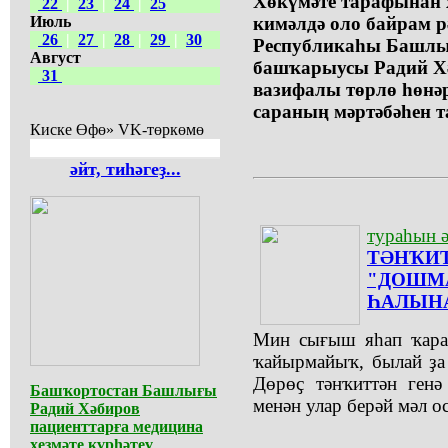
Хөкүмәте тарафынан 
22
|
23
|
24
|
25
Июль
кимәлдә оло байрам р
26
|
27
|
28
|
29
|
30
Республикаһы Башлы
Август
башҡарыусы Радий Х
31
вазифалы төрлө һөнә
сараның мәртәбәһен т
Киске Өфө» VK-төркөмө
әйт, тиһәгеҙ...
тураһын ә
ТӘНҠИ
"ДОШМ
ҺАЛЫН
Мин сығыш яһап ҡарағ
ҡайырмайыҡ, былай ҙа 
Дөрөҫ тәнҡиттән ген
Башҡортостан Башлығы
менән улар берәй мәл о
Радий Хәбиров
пациенттарға медицина
хеҙмәте күрһәтеү