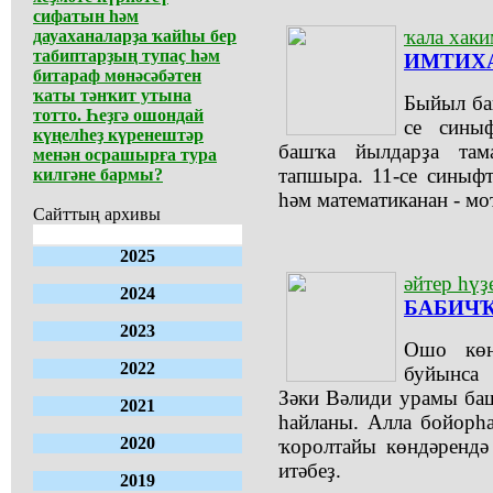
сифатын һәм
ҡала хаки
дауаханаларҙа ҡайһы бер
табиптарҙың тупаҫ һәм
ИМТИХ
битараф мөнәсәбәтен
ҡаты тәнҡит утына
Быйыл баш
тотто. Һеҙгә ошондай
се сины
күңелһеҙ күренештәр
башҡа йылдарҙа там
менән осрашырға тура
тапшыра. 11-се синыфт
килгәне бармы?
һәм математиканан - мо
Сайттың архивы
2025
әйтер һүҙ
2024
БАБИЧҠ
2023
Ошо көн
2022
буйынса 
Зәки Вәлиди урамы ба
2021
һайланы. Алла бойорһ
2020
ҡоролтайы көндәрендә
итәбеҙ.
2019