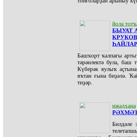
тойғоларҙан арыныу күп
йола тотҡ
БЫУАТ 
КРУКОВ
ҺАЙЛАР
Башҡорт ҡалпағы артыҡ 
тәрәнлектә була, баш 
Күберәк яулыҡ аҫтына
яҡтан ғына биҙәлә. Ҡ
тиҙәр.
ижадхана
РӘХМӘТ
Билдәле 
телетап