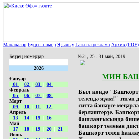
Мәҡәләләр
Һуңғы номер
Яҙылыу
Гәзиттә реклама
Архив (PDF)
Беҙҙең номерҙар
№21, 25 - 31 май, 2019
2026
МИН БАШ
Ғинуар
01
|
02
|
03
|
04
Февраль
Был көндө "Башҡорт 
05
|
06
|
07
|
08
телендә яҙам!" тигән
Март
ситтә йәшәүсе меңәрл
09
|
10
|
11
|
12
берләштерҙе. Башҡорт
Апрель
13
|
14
|
15
|
16
башланғысында бише
Май
башҡорт теленән дик
17
|
18
|
19
|
20
|
21
Башҡорт телен һаҡлау
Июнь