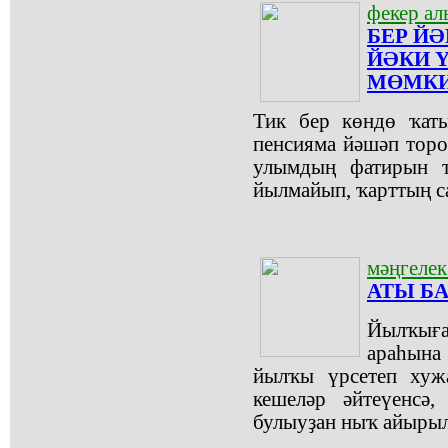
фекер а
БЕР ЙӘ
ЙӘКИ 
МӨМК
Тик бер көндө ҡат
пенсияма йәшәп торор
улымдың фатирын т
йылмайып, ҡарттың са
мәңгелек
АТЫ Б
Йылҡыға
араһына
йылҡы үрсетеп хуж
кешеләр әйтеүенсә
булыуҙан ныҡ айырыл