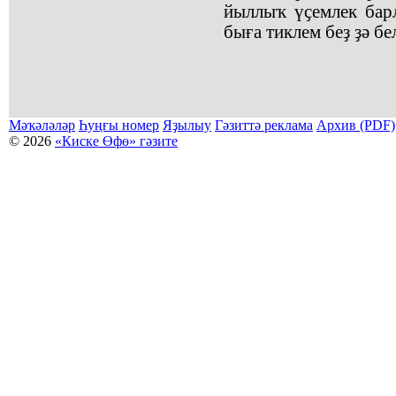
йыллыҡ үҫемлек бар
быға тиклем беҙ ҙә бе
Мәҡәләләр
Һуңғы номер
Яҙылыу
Гәзиттә реклама
Архив (PDF)
© 2026
«Киске Өфө» гәзите
Мәҡәләләр күсермәһен алыу, күсереп баҫыу йәки материалды тулыраҡ файҙаланыу мәсьәләләре буйынса
Беҙҙең электрон адрес: kiskeufa@mail.ru