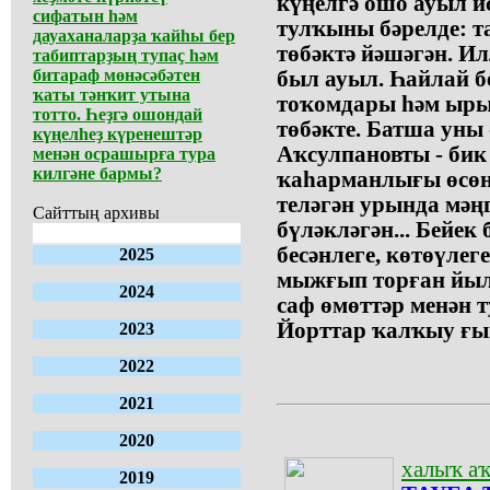
күңелгә ошо ауыл и
сифатын һәм
тулҡыны бәрелде: т
дауаханаларҙа ҡайһы бер
төбәктә йәшәгән. 
табиптарҙың тупаҫ һәм
битараф мөнәсәбәтен
был ауыл. Һайлай б
ҡаты тәнҡит утына
тоҡомдары һәм ыры
тотто. Һеҙгә ошондай
төбәкте. Батша уны
күңелһеҙ күренештәр
Аҡсулпановты - бик
менән осрашырға тура
килгәне бармы?
ҡаһарманлығы өсөн
теләгән урында мәң
Сайттың архивы
бүләкләгән... Бейек
бесәнлеге, көтөүлег
2025
мыжғып торған йылғ
2024
саф өмөттәр менән т
Йорттар ҡалҡыу ғын
2023
2022
2021
2020
халыҡ аҡ
2019