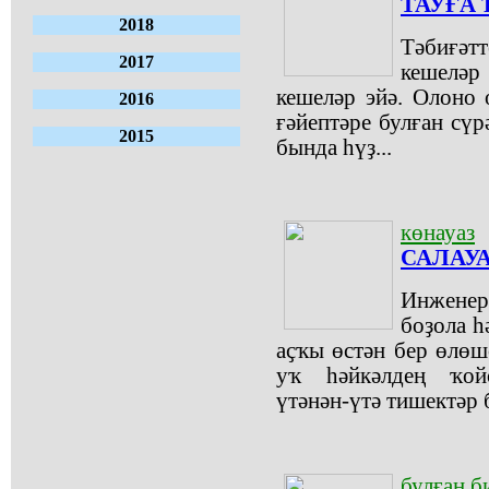
ТАУҒА 
2018
Тәбиғәт
2017
кешеләр
кешеләр эйә. Олоно о
2016
ғәйептәре булған сүр
2015
бында һүҙ...
көнауаз
САЛАУ
Инженер
боҙола һ
аҫҡы өстән бер өлө
уҡ һәйкәлдең ҡой
үтәнән-үтә тишектәр 
булған б