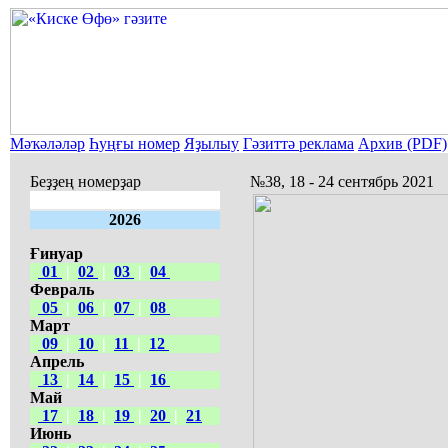
Мәҡәләләр
Һуңғы номер
Яҙылыу
Гәзиттә реклама
Архив (PDF)
Беҙҙең номерҙар
№38, 18 - 24 сентябрь 2021
2026
Ғинуар
01
|
02
|
03
|
04
Февраль
05
|
06
|
07
|
08
Март
09
|
10
|
11
|
12
Апрель
13
|
14
|
15
|
16
Май
17
|
18
|
19
|
20
|
21
Июнь