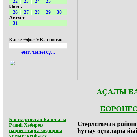
22
|
23
|
24
|
25
Июль
26
|
27
|
28
|
29
|
30
Август
31
Киске Өфө» VK-төркөмө
әйт, тиһәгеҙ...
АҪАЛЫ Б
БОРОНҒО
Башҡортостан Башлығы
Стәрлетамаҡ район
Радий Хәбиров
һуғыу оҫталары йый
пациенттарға медицина
хеҙмәте күрһәтеү