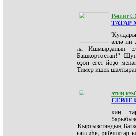
Рәшит 
ТАТАР
Ҡулдары
әллә ни
ла Ишмырҙаның ел
Башкортостан!" Шун
оҙон егет йөҙө менә
Тимер ишек шалтыра
атың кем
СЕРЛЕ 
киң та
барыб
Ҡырғыҙстандың Батке
ғаиләһе, рябчиктар 