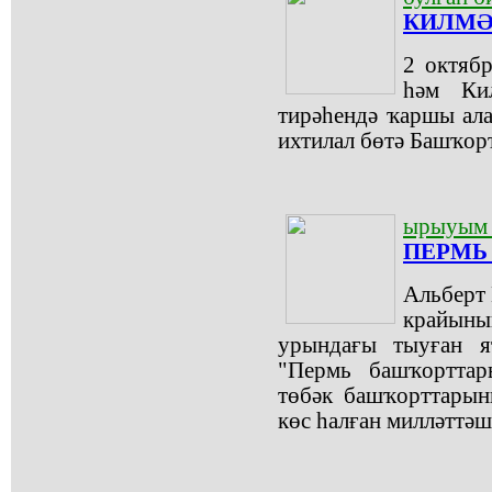
КИЛМӘ
2 октябр
һәм Кил
тирәһендә ҡаршы ала
ихтилал бөтә Башҡорт
ырыуым 
ПЕРМЬ
Альберт 
крайыны
урындағы тыуған я
"Пермь башҡорттар
төбәк башҡорттарын
көс һалған милләттәш