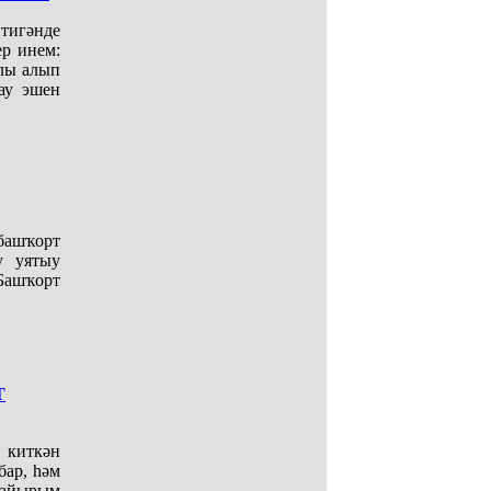
тигәнде
р инем:
шлы алып
ау эшен
башҡорт
у уятыу
Башҡорт
Т
 киткән
бар, һәм
, айырым