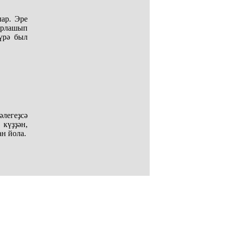
ар. Эре
Парлашып
үрә был
әлегеҙсә
 күҙҙән,
н йола.