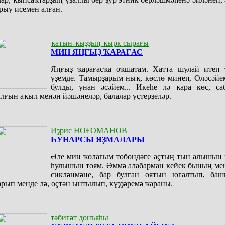
рыу исемен алған.
ҡатын-ҡыҙҙың ҡырк сырағы
МИН ЯҢҒЫҘ ҠАРАҒАС
Яңғыҙ ҡарағасҡа оҡшатам. Хатта шулай итеп 
үҙемде. Тамырҙарым ныҡ, көслө минең. Өләсәйе
булды, унан әсәйем... Икеһе лә ҡара көс, са
алғын аҡыл менән йәшәнеләр, балалар үҫтерҙеләр.
Иҙрис НОҒОМАНОВ
ҺУНАРСЫ ЯҘМАЛАРЫ
Әле мин ҡолағым төбөндәге аҫтың тын алышын 
һулышын тоям. Әммә алабарман кейек бының мен
сикләнмәне, бар булған оятын юғалтып, ба
арып менде лә, өҫтән ынтылып, күҙҙәремә ҡараны.
тәбиғәт донъяһы