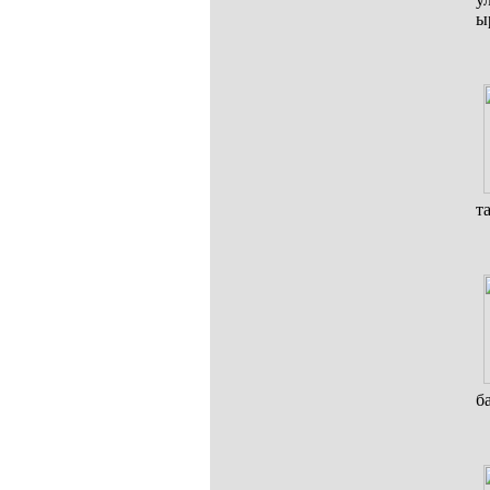
ы
т
б