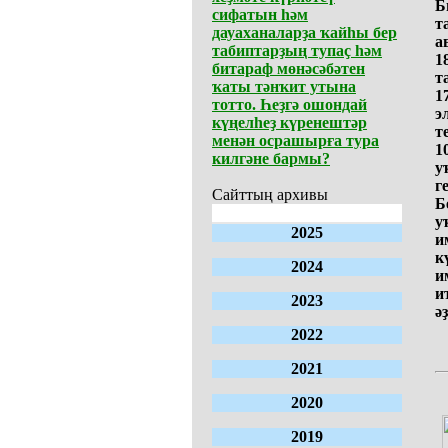
Б
сифатын һәм
т
дауаханаларҙа ҡайһы бер
а
табиптарҙың тупаҫ һәм
1
битараф мөнәсәбәтен
т
ҡаты тәнҡит утына
1
тотто. Һеҙгә ошондай
э
күңелһеҙ күренештәр
т
менән осрашырға тура
1
килгәне бармы?
у
г
Сайттың архивы
Б
у
2025
и
к
2024
и
и
2023
ә
2022
2021
2020
2019