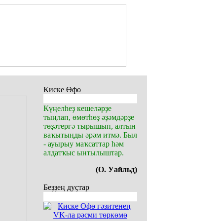
Киске Өфө
Күңелһеҙ кешеләрҙе
тыңлап, өмөтһөҙ әҙәмдәрҙе
төҙәтергә тырышып, алтын
ваҡытыңды әрәм итмә. Был
- ауырыу маҡсаттар һәм
алдатҡыс ынтылыштар.
(О. Уайльд)
Беҙҙең дуҫтар