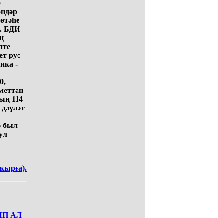
ө
өндәр
өтәһе
е. БДИ
ң
пте
ет рус
ика -
0,
дметтан
ың 114
 дәүләт
ә был
ул
ҡырға).
ЫП АЛ