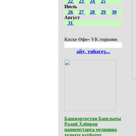
22
|
23
|
24
|
25
Июль
26
|
27
|
28
|
29
|
30
Август
31
Киске Өфө» VK-төркөмө
әйт, тиһәгеҙ...
Башҡортостан Башлығы
Радий Хәбиров
пациенттарға медицина
хеҙмәте күрһәтеү