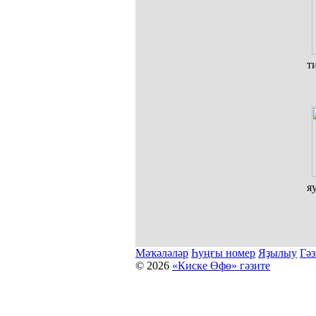
т
я
Мәҡәләләр
Һуңғы номер
Яҙылыу
Гәз
© 2026
«Киске Өфө» гәзите
Мәҡәләләр күсермәһен алыу, күсереп баҫыу йәки материалд
Беҙҙең электрон адрес: kiskeufa@mail.ru