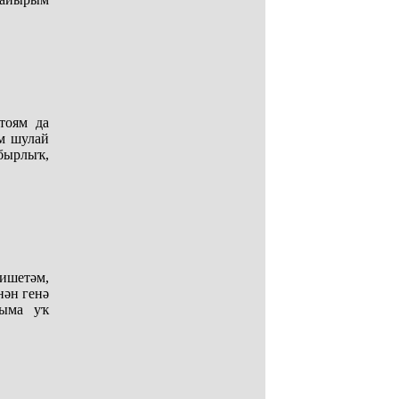
тоям да
м шулай
бырлыҡ,
ишетәм,
ән генә
шыма уҡ