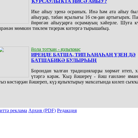
ҠУРСАУЛЫҠТА НИСӘ АЙЫУ?
Ике айыу эҙенә осраныҡ. Инә һәм ата айыу был
айыуҙар, табан яҫылығы 16 см-ҙан артығыраҡ. 
йөрөгән айыуҙарға осрамауың хәйерле. Шуға к
ирәнән мөмкин тиклем тиҙерәк китергә тырышабыҙ.
йола тотҡан - яҙлыҡмаҫ
ИРЕҢДЕ БАТША, ТИП ҺАНАҺАҢ ҮҘЕҢ ДӘ
БАТШАБИКӘ БУЛЫРҺЫҢ
Борондан ҡалған традицияларҙы хөрмәт итеп, х
үтәргә кәрәк. Ҡыҙ йәшереү - йәш ғаиләне яман
уыз көстәрҙән йәшереп, күҙ яҙлыҡтырыу маҡсатында килеп сыҡҡа
иттә реклама
Архив (PDF)
Редакция
ы тулыраҡ файҙаланыу мәсьәләләре буйынса «Киске Өфө» гәзите редакцияһына мөрәжәғәт итергә.