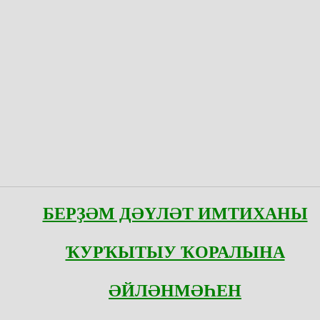
БЕРҘӘМ ДӘҮЛӘТ ИМТИХАНЫ
ҠУРҠЫТЫУ ҠОРАЛЫНА
ӘЙЛӘНМӘҺЕН