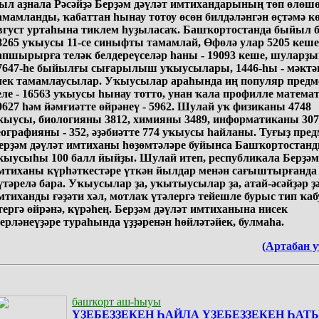
ыл аҙнала Рәсәйҙә Берҙәм дәүләт имтихандарының төп өлөш
амамланды, ҡабаттан һынау тотоу өсөн билдәләнгән өҫтәмә к
вгуст уртаһына тиклем һуҙыласаҡ. Башҡортостанда быйыл б
8265 уҡыусы 11-се синыфты тамамлай, Өфөлә улар 5205 кеш
апшырырға теләк белдереүселәр һаны - 19093 кеше, шуларҙы
7647-һе быйылғы сығарылыш уҡыусылары, 1446-һы - мәктә
лек тамамлаусылар. Уҡыусылар араһында иң популяр предм
еле - 16563 уҡыусы һынау тотто, унан ҡала профилле математ
0627 һәм йәмғиәтте өйрәнеү - 5962. Шулай уҡ физиканы 4748
ҡыусы, биологияны 3812, химияны 3489, информатиканы 307
еографияны - 352, әҙәбиәтте 774 уҡыусы һайланы. Туғыҙ пре
ерҙәм дәүләт имтиханы һөҙөмтәләре буйынса Башҡортостанд
ҡыусыһы 100 балл йыйҙы. Шулай итеп, республикала Берҙәм
мтиханы күрһәткестәре үткән йылдар менән сағыштырғанда
үтәрелә бара. Уҡыусылар ҙа, уҡытыусылар ҙа, атай-әсәйҙәр ҙ
мтиханды ғәҙәти хәл, мотлаҡ үтәлергә тейешле бурыс тип ҡаб
тергә өйрәнә, күрәһең. Берҙәм дәүләт имтиханына нисек
ҙерләнеүҙәре тураһында үҙҙәренән һөйләтәйек, булмаһа.
(Артабан у
башҡорт аш-һыуы
ҮҘЕБЕҘҘЕКЕН ҺАЙЛА ҮҘЕБЕҘҘЕКЕН ҺАТ