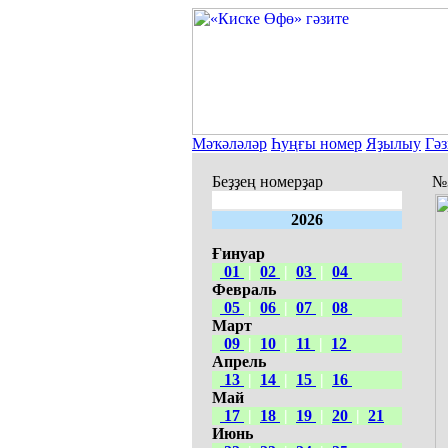
Мәҡәләләр
Һуңғы номер
Яҙылыу
Гәз
Беҙҙең номерҙар
№3
2026
Ғинуар
01
|
02
|
03
|
04
Февраль
05
|
06
|
07
|
08
Март
09
|
10
|
11
|
12
Апрель
13
|
14
|
15
|
16
Май
17
|
18
|
19
|
20
|
21
Июнь