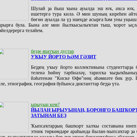
Шулай ҙа йыш ҡына ауылда эш юҡ, аҡса юҡ, 
ишетергә тура килә. Ә мин шуның киреһен әйте
бөгөн ауылда ла үҙ эшеңде асырға һәм уны уңы
арырға була. Бына әле мин йылҡысылыҡтан тыш, ҡорот ыҫл
әйелдерергә теләйем.
беҙҙе яратҡан дуҫтар
УҠЫУ ЙОРТО ҺӘМ ГӘЗИТ
Беҙҙең уҡыу йорто коллективына студенттарҙа 
теленә һөйөү тәрбиәләү, тарихҡа ҡыҙыҡһыны
йәһәтенән "Киске Өфө"нөң әһәмиәте бик ҙур. 
еле, этнография, география буйынса диктанттар беҙҙә үтә.
ырыуың кем?
ЙЫЛАН ЫРЫУЫНАН, БОРОНҒО БАШҠОР
ЗАТЫНАН БЕҘ
Ҡыпсаҡтарҙың башҡорт халҡы составына инеп
этник төркөмдәре араһында йылан-ҡыпсаҡтар ҙа 
лар, ҡыпсаҡтарҙың үҙаллы бер ҙур этник берләшмәһенә әйләнеп