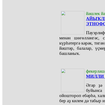
йәшлек й
АЙЫҠ
ЭТНОФ
Пауэрлиф
менән шөғөлләнгәс, 
күрһәтергә кәрәк, тигән
йәштәр, балалар, үҫм
башланыҡ.
фекерләш
МИЛЛИ 
Әгәр ҙә 
буйынс
ойоштороп ебәрһә, ха
бер аҙ килем дә табыр и