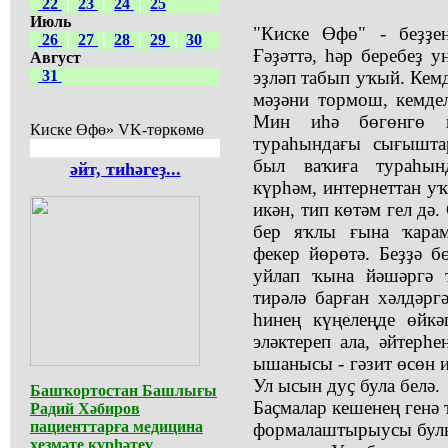
22
|
23
|
24
|
25
Июль
"Киске Өфө" - беҙҙе
26
|
27
|
28
|
29
|
30
Ғәҙәттә, һәр беребеҙ 
Август
31
эҙләп табып уҡый. Кемд
мәҙәни тормош, кемдел
Мин иһә бөгөнгө к
Киске Өфө» VK-төркөмө
тураһындағы сығышта
был ваҡиға тураһынд
әйт, тиһәгеҙ...
күрһәм, интернеттан у
икән, тип көтәм гел дә.
бер яҡлы ғына ҡарам
фекер йөрөтә. Беҙҙә б
уйлап ҡына йәшәргә 
тирәлә барған хәлдәр
һинең күңелеңде өйкә
эләктереп ала, әйтер
ышанысы - гәзит өсөн 
Ул ысын дуҫ була белә.
Башҡортостан Башлығы
Баҫмалар кешенең генә 
Радий Хәбиров
пациенттарға медицина
формалаштырыусы булып
хеҙмәте күрһәтеү