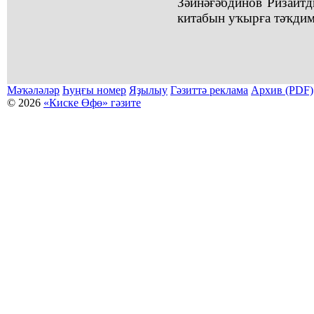
Зәйнәғәбдинов Ризаит
китабын уҡырға тәҡдим
Мәҡәләләр
Һуңғы номер
Яҙылыу
Гәзиттә реклама
Архив (PDF)
© 2026
«Киске Өфө» гәзите
Мәҡәләләр күсермәһен алыу, күсереп баҫыу йәки материалды тулыраҡ файҙаланыу мәсьәләләре буйынса
Беҙҙең электрон адрес: kiskeufa@mail.ru