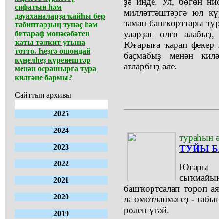
ҙә инде. Ул, бөгөн ни
сифатын һәм
милләттәштәргә юл кү
дауаханаларҙа ҡайһы бер
заман башҡорттары ту
табиптарҙың тупаҫ һәм
уларҙан өлгө алабыҙ,
битараф мөнәсәбәтен
ҡаты тәнҡит утына
Юғарыға ҡарап фекер и
тотто. Һеҙгә ошондай
баҫмабыҙ менән килә
күңелһеҙ күренештәр
атларбыҙ әле.
менән осрашырға тура
килгәне бармы?
Сайттың архивы
2025
2024
тураһын ә
2023
ТУЙЫ Б
2022
Юғары 
сыҡмайы
2021
башҡортсалап тороп ая
2020
ла өмөтләнмәгеҙ - табы
ролен үтәй.
2019