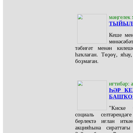
мәңгелек 
ТЫЙЫЛҒ
Кеше мен
мөнәсәб
тәбиғәт менән киле
hаҡлаған. Төҙөү, яhау
боҙмаған.
иғтибар: 
ҺӘР К
БАШҠО
"Киске 
социаль селтәрендә
берлектә иғлан итк
акцияһына сираттағ