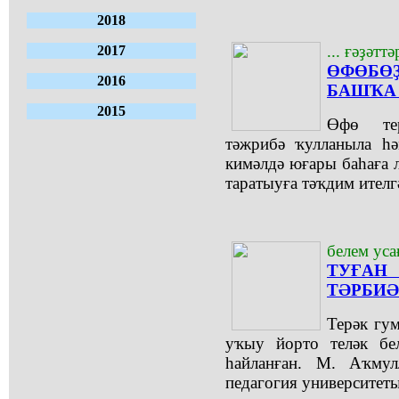
2018
... ғәҙәтт
2017
ӨФӨБ
2016
БАШҠА
2015
Өфө те
тәжрибә ҡулланыла һә
кимәлдә юғары баһаға 
таратыуға тәҡдим ителг
белем уса
ТУҒА
ТӘРБИ
Терәк гу
уҡыу йорто теләк бе
һайланған. М. Аҡмул
педагогия университеты