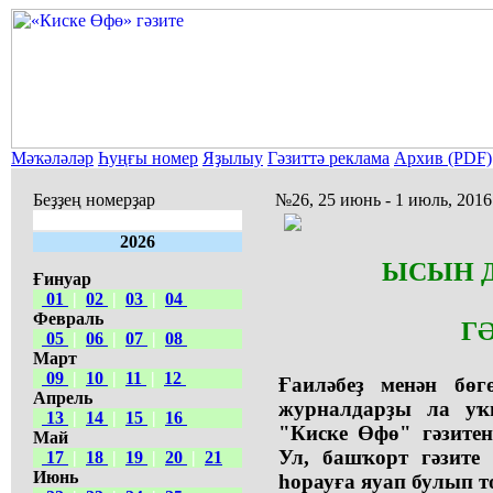
Мәҡәләләр
Һуңғы номер
Яҙылыу
Гәзиттә реклама
Архив (PDF)
Беҙҙең номерҙар
№26, 25 июнь - 1 июль, 2016
2026
ЫСЫН Д
Ғинуар
01
|
02
|
03
|
04
Февраль
Г
05
|
06
|
07
|
08
Март
09
|
10
|
11
|
12
Ғаиләбеҙ менән бөг
Апрель
журналдарҙы ла у
13
|
14
|
15
|
16
"Киске Өфө" гәзитен
Май
Ул, башҡорт гәзите
17
|
18
|
19
|
20
|
21
Июнь
һорауға яуап булып т