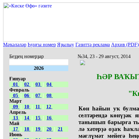
Мәҡәләләр
Һуңғы номер
Яҙылыу
Гәзиттә реклама
Архив (PDF)
Беҙҙең номерҙар
№34, 23 - 29 август, 2014
2026
ҺӘР ВАҠЫТ
Ғинуар
01
|
02
|
03
|
04
Февраль
"К
05
|
06
|
07
|
08
Март
09
|
10
|
11
|
12
Көн һайын уҡ булма
Апрель
селтәрендә көнүҙәк 
13
|
14
|
15
|
16
танышып барырға ты
Май
лә хәтерҙә оҙаҡ һаҡл
17
|
18
|
19
|
20
|
21
Июнь
мәғлүмәт мейегә һе