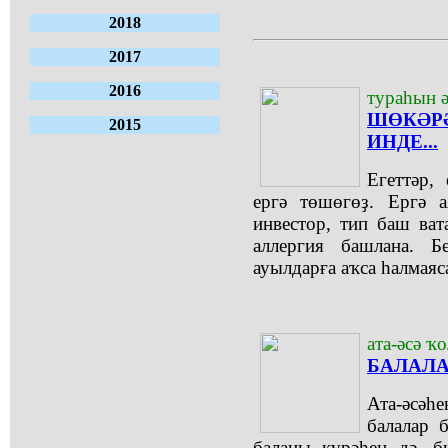
2018
2017
2016
тураһын ә
ШӨКӘР
2015
ИНДЕ...
Егеттәр,
ергә төшөгөҙ. Ергә а
инвестор, тип баш ва
аллергия башлана. Б
ауылдарға аҡса һалмаяс
ата-әсә ҡ
БАЛАЛА
Ата-әсәһ
балалар 
баланы күрәһең дә, б