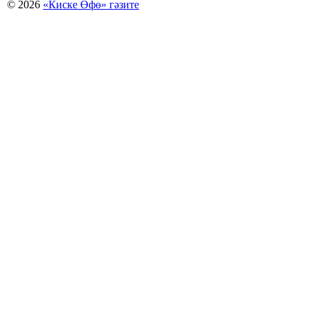
© 2026
«Киске Өфө» гәзите
Мәҡәләләр күсермәһен алыу, күсереп баҫыу йәки материалды тулыраҡ файҙаланыу мәсьәләләре буйынса
Беҙҙең электрон адрес: kiskeufa@mail.ru