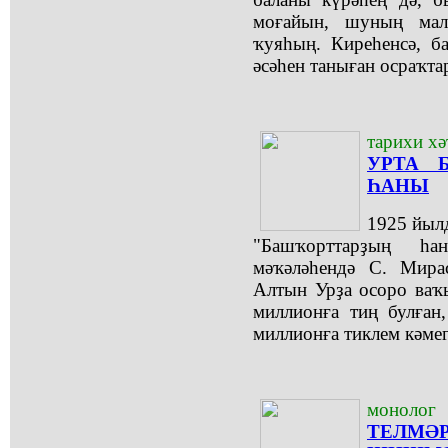
моғайын, шуның мал
ҡуяһың. Киреһенсә, б
әсәһен таныған осраҡта
тарихи х
УРТА 
ҺАНЫ
1925 йыл
"Башҡорттарҙың һ
мәҡәләһендә С. Мирас
Алтын Урҙа осоро ваҡ
миллионға тиң булған
миллионға тиклем кәмегә
монолог
ТЕЛМӘР