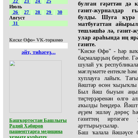
22
|
23
|
24
|
25
булған ғәҙәттән дә 
Июль
гәзит-журналдар 
26
|
27
|
28
|
29
|
30
булды. Шуға күрә
Август
31
матбуғаттан айыры
тешләшһә лә, гәзит-
улар араһында иң я
Киске Өфө» VK-төркөмө
гәзите.
"Киске Өфө" - һәр ва
әйт, тиһәгеҙ...
баҫмаларҙың береһе. Г
шулай уҡ республикала
мәғлүмәтте ентекле һә
хуплауға лайыҡ. Тағ
йәштәр өсөн ҡыҙыҡлы 
Был йәш быуын аңын
тиҫтерҙәренән өлгө а
аҡылды һеңдерә. Йәшт
әүҙем эшләү дөрөҫ һ
гәзиттең иртәгәге
Башҡортостан Башлығы
арттырыусылар.
Радий Хәбиров
пациенттарға медицина
Баш ҡалала йәшәүсе 
хеҙмәте күрһәтеү