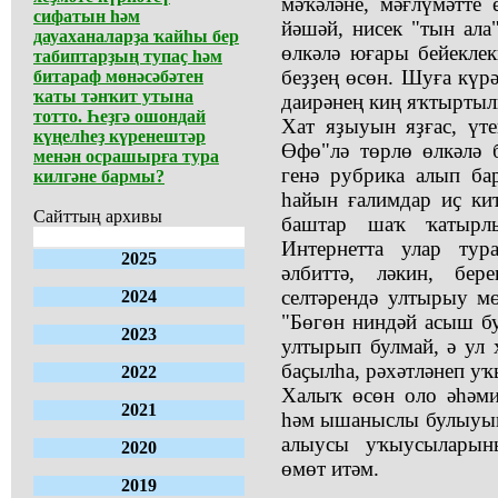
мәҡәләне, мәғлүмәтте
сифатын һәм
йәшәй, нисек "тын ала
дауаханаларҙа ҡайһы бер
өлкәлә юғары бейекле
табиптарҙың тупаҫ һәм
беҙҙең өсөн. Шуға күрә
битараф мөнәсәбәтен
ҡаты тәнҡит утына
даирәнең киң яҡтырты
тотто. Һеҙгә ошондай
Хат яҙыуын яҙғас, үте
күңелһеҙ күренештәр
Өфө"лә төрлө өлкәлә 
менән осрашырға тура
генә рубрика алып ба
килгәне бармы?
һайын ғалимдар иҫ ки
Сайттың архивы
баштар шаҡ ҡатырлы
Интернетта улар тур
2025
әлбиттә, ләкин, бе
селтәрендә ултырыу м
2024
"Бөгөн ниндәй асыш бу
2023
ултырып булмай, ә ул 
баҫылһа, рәхәтләнеп у
2022
Халыҡ өсөн оло әһәми
2021
һәм ышаныслы булыуын
алыусы уҡыусыларын
2020
өмөт итәм.
2019