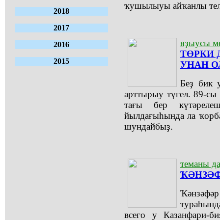
ҡушылыуы айҡанлы тел
2018
2017
яҙыусы м
2016
ТӨРКИ 
2015
УНАН О
Беҙ бик 
арттырыу түгел. 89-сы
тағы бер күтәреле
йылдағыһында ла ҡорбан
шундайбыҙ.
теманы да
ҠӘНЗӘФ
Ҡәнзәф
тураһынд
всего у Казанфари-б