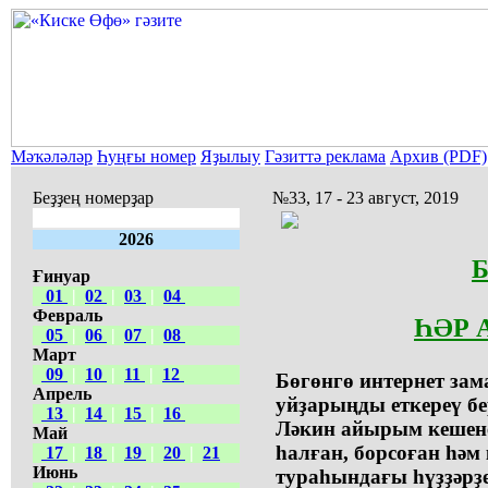
Мәҡәләләр
Һуңғы номер
Яҙылыу
Гәзиттә реклама
Архив (PDF)
Беҙҙең номерҙар
№33, 17 - 23 август, 2019
2026
Ғинуар
01
|
02
|
03
|
04
Февраль
ҺӘР 
05
|
06
|
07
|
08
Март
09
|
10
|
11
|
12
Бөгөнгө интернет зам
Апрель
уйҙарыңды еткереү б
13
|
14
|
15
|
16
Ләкин айырым кешене
Май
һалған, борсоған һәм
17
|
18
|
19
|
20
|
21
Июнь
тураһындағы һүҙҙәрҙе