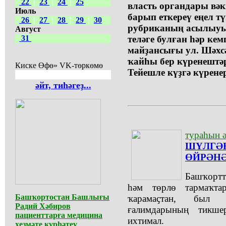
22
|
23
|
24
|
25
власть органдары вә
Июль
барып еткереү еңел тү
26
|
27
|
28
|
29
|
30
рубриканың асылыуы
Август
31
теләге булған һәр кем
майҙансығы ул. Шәхсә
ҡайһы бер күренештәр
Киске Өфө» VK-төркөмө
Тейешле күҙгә күрене
әйт, тиһәгеҙ...
тураһын ә
ШҮЛГӘ
ӨЙРӘН
Башҡортт
һәм төрлө тармаҡта
Башҡортостан Башлығы
ҡарамаҫтан, был 
Радий Хәбиров
ғалимдарының тикше
пациенттарға медицина
ихтимал.
хеҙмәте күрһәтеү