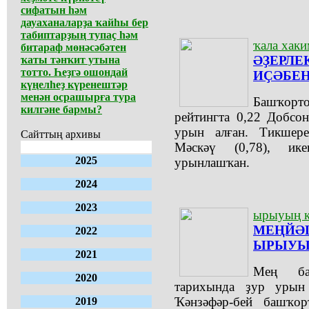
сифатын һәм
дауаханаларҙа ҡайһы бер
табиптарҙың тупаҫ һәм
ҡала хаки
битараф мөнәсәбәтен
ӘҘЕРЛЕ
ҡаты тәнҡит утына
тотто. Һеҙгә ошондай
ИҪӘБЕ
күңелһеҙ күренештәр
менән осрашырға тура
Башҡорт
килгәне бармы?
рейтингта 0,22 Добсон
урын алған. Тикшере
Сайттың архивы
Мәскәү (0,78), ике
2025
урынлашҡан.
2024
2023
ырыуың к
МЕҢЙӘ
2022
ЫРЫУЫ
2021
Мең ба
2020
тарихында ҙур уры
Ҡәнзәфәр-бей башҡо
2019