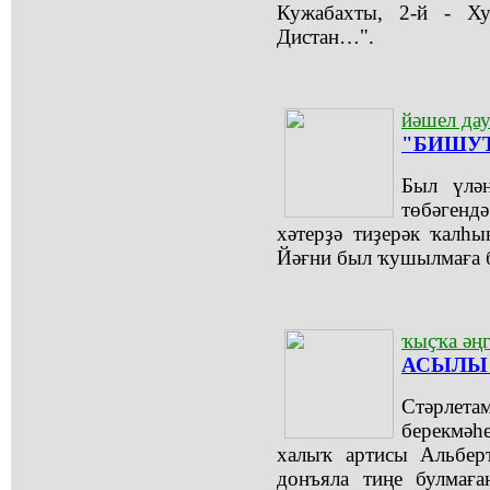
Кужабахты, 2-й - Ху
Дистан…".
йәшел дау
"БИШУТ
Был үлә
төбәген
хәтерҙә тиҙерәк ҡалһ
Йәғни был ҡушылмаға 
ҡыҫҡа әң
АСЫЛЫ 
Стәрлет
берекмә
халыҡ артисы Альбе
донъяла тиңе булмағ