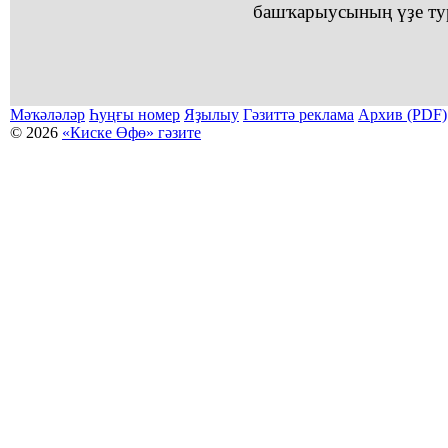
башҡарыусының үҙе ту
Мәҡәләләр
Һуңғы номер
Яҙылыу
Гәзиттә реклама
Архив (PDF)
© 2026
«Киске Өфө» гәзите
Мәҡәләләр күсермәһен алыу, күсереп баҫыу йәки материалды тулыраҡ файҙаланыу мәсьәләләре буйынса
Беҙҙең электрон адрес: kiskeufa@mail.ru