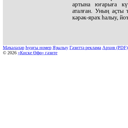
артына юғарыға кү
аталған. Уның аҫты 
кәрәк-яраҡ һалыу, йо
Мәҡәләләр
Һуңғы номер
Яҙылыу
Гәзиттә реклама
Архив (PDF)
© 2026
«Киске Өфө» гәзите
Мәҡәләләр күсермәһен алыу, күсереп баҫыу йәки материалды тулыраҡ файҙаланыу мәсьәләләре буйынса
Беҙҙең электрон адрес: kiskeufa@mail.ru