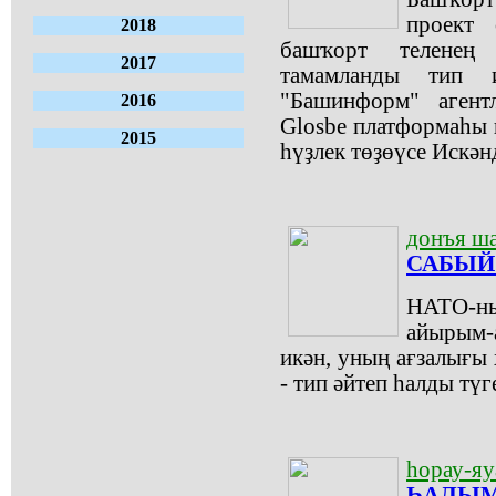
проект 
2018
башҡорт теленең
2017
тамамланды тип 
"Башинформ" агент
2016
Glosbе платформаһы 
2015
һүҙлек төҙөүсе Искән
донъя ш
САБЫЙ
НАТО-ны
айырым-
икән, уның ағзалығы 
- тип әйтеп һалды түг
һорау-яу
ҺАЛЫМ