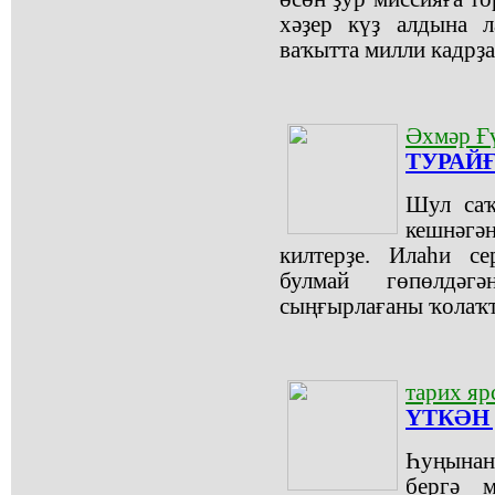
хәҙер күҙ алдына л
ваҡытта милли кадрҙа
Әхмәр Ғ
ТУРАЙҒ
Шул саҡ
кешнәгә
килтерҙе. Илаһи с
булмай гөпөлдәг
сыңғырлағаны ҡолаҡ
тарих я
ҮТКӘН
Һуңынан
бергә м