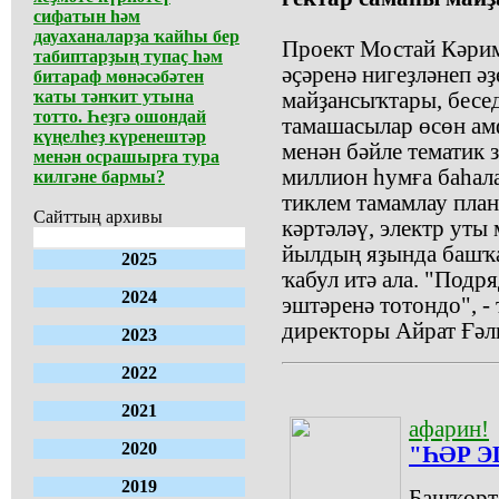
сифатын һәм
дауаханаларҙа ҡайһы бер
Проект Мостай Кәрим
табиптарҙың тупаҫ һәм
әҫәренә нигеҙләнеп әҙ
битараф мөнәсәбәтен
ҡаты тәнҡит утына
майҙансыҡтары, бесед
тотто. Һеҙгә ошондай
тамашасылар өсөн ам
күңелһеҙ күренештәр
менән бәйле тематик 
менән осрашырға тура
миллион һумға баһала
килгәне бармы?
тиклем тамамлау пла
Сайттың архивы
кәртәләү, электр уты
йылдың яҙында башҡа
2025
ҡабул итә ала. "Под
2024
эштәренә тотондо", -
директоры Айрат Ғәл
2023
2022
2021
афарин!
2020
"ҺӘР 
2019
Башҡорт