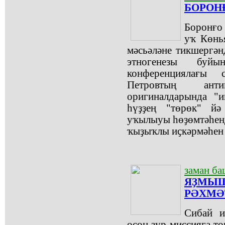
БОРОН
Боронғо 
уҡ Көнь
мәсьәләне тикшергә
этногенезы буй
конференциялағы 
Петровтың анти
оригиналдарында "
һүҙҙең "төрөк" йә
уҡылыуы һөҙөмтәһен
ҡыҙыҡлы иҫкәрмәһен 
заман б
ЯҘМЫШ
РӘХМӘ
Сибай и
өсөн ҙур миссияға т