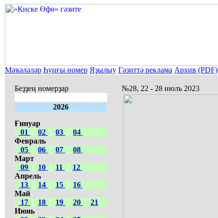
Мәҡәләләр
Һуңғы номер
Яҙылыу
Гәзиттә реклама
Архив (PDF)
Беҙҙең номерҙар
№28, 22 - 28 июль 2023
2026
Ғинуар
01
|
02
|
03
|
04
Февраль
05
|
06
|
07
|
08
Март
09
|
10
|
11
|
12
Апрель
13
|
14
|
15
|
16
Май
17
|
18
|
19
|
20
|
21
Июнь