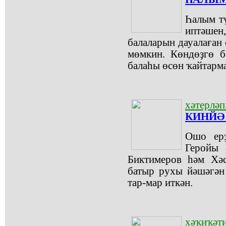
Һалым тү
иптәшен
балаларын дауалаған
мөмкин. Көндөҙгө б
балаһы өсөн ҡайтарма
хәтерләп.
КИНЙӘ 
Ошо ер
Геройы 
Биктимеров һәм Хәс
батыр рухы йәшәгән
тар-мар иткән.
хәҡиҡәти