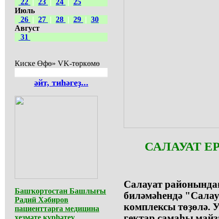
22
|
23
|
24
|
25
Июль
26
|
27
|
28
|
29
|
30
Август
31
Киске Өфө» VK-төркөмө
әйт, тиһәгеҙ...
САЛАУАТ Е
Салауат районында
Башҡортостан Башлығы
биләмәһендә "Салау
Радий Хәбиров
комплексы төҙөлә. 
пациенттарға медицина
гектар самаһы майҙ
хеҙмәте күрһәтеү