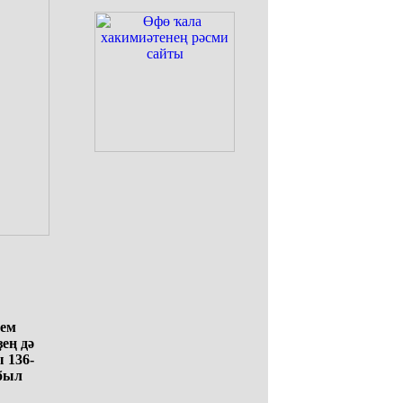
йем
ең дә
 136-
 был