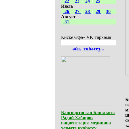
22
|
23
|
24
|
25
Июль
26
|
27
|
28
|
29
|
30
Август
31
Киске Өфө» VK-төркөмө
әйт, тиһәгеҙ...
Б
г
м
Башҡортостан Башлығы
ш
Радий Хәбиров
с
пациенттарға медицина
ҡ
хеҙмәте күрһәтеү