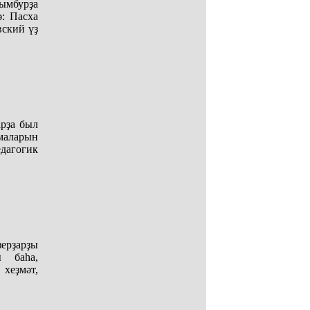
ымбурҙа
: Пасха
вский үҙ
арҙа был
маларын
дагогик
ерҙарҙы
ы баһа,
 хеҙмәт,