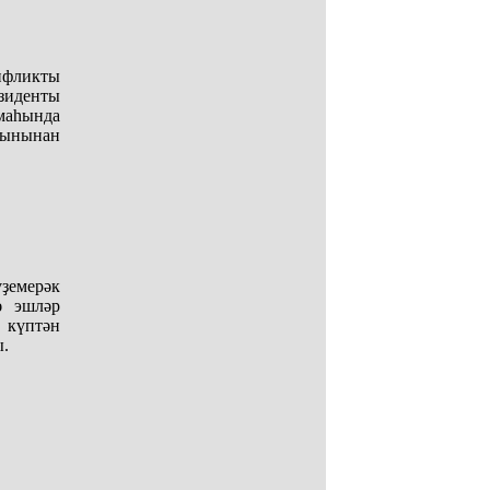
нфликты
зиденты
аһында
рынынан
ҙемерәк
ә эшләр
 күптән
ы.