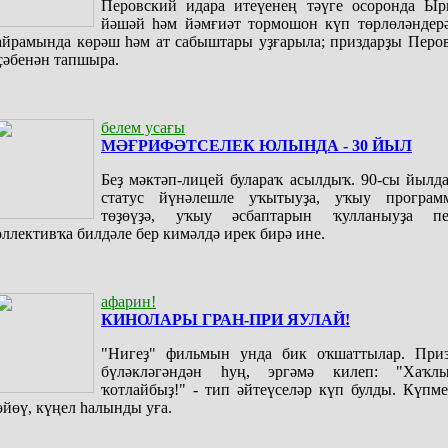
Перовский идара итеүенең тәүге осоронда Ыр
йәшәй һәм йәмғиәт тормошон күп төрлөләндерә
айрамында көрәш һәм ат сабыштары уҙғарыла; приздарҙы Перо
ҫәбенән тапшыра.
белем усағы
МӘҒРИФӘТСЕЛЕК ЮЛЫНДА - 30 ЙЫЛ
Беҙ мәктәп-лицей булараҡ асылдыҡ. 90-сы йылд
статус йүнәлешле уҡытыуҙа, уҡыу програм
төҙөүҙә, уҡыу әсбаптарын ҡулланыуҙа пе
оллективҡа билдәле бер кимәлдә ирек бирә ине.
афарин!
КИНОЛАРЫ ГРАН-ПРИ ЯУЛАЙ!
"Нигеҙ" фильмын унда бик оҡшаттылар. Приз
бүләкләгәндән һуң, эргәмә килеп: "Хаҡл
ҡотлайбыҙ!" - тип әйтеүселәр күп булды. Күпме
өйөү, күңел һалынды уға.