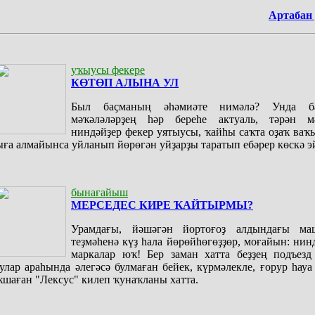
Артабан
уҡыусы фекере
КӨТӨП АЛЫНА УЛ
Был баҫманың әһәмиәте нимәлә? Унда ба
мәҡәләләрҙең һәр береһе актуаль, тәрән мә
ниндәйҙер фекер уятыусы, ҡайһы саҡта оҙаҡ ваҡ
ыға алмайынса уйланып йөрөгән уйҙарҙы таратып ебәрер көскә э
бынағайыш
МЕРСЕДЕС КИРЕ ҠАЙТЫРМЫ?
Урамдағы, йәшәгән йортоғоҙ алдындағы ма
теҙмәһенә күҙ һала йөрөйһөгөҙҙөр, моғайын: нин
маркалар юҡ! Бер заман хатта беҙҙең подъезд
улар араһында әлегәсә булмаған бейек, күрмәлекле, ғорур һау
ҡшаған "Лексус" килеп ҡунаҡланы хатта.