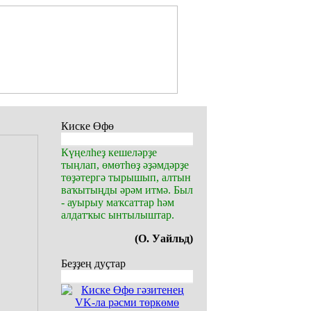
Киске Өфө
Күңелһеҙ кешеләрҙе
тыңлап, өмөтһөҙ әҙәмдәрҙе
төҙәтергә тырышып, алтын
ваҡытыңды әрәм итмә. Был
- ауырыу маҡсаттар һәм
алдатҡыс ынтылыштар.
(О. Уайльд)
Беҙҙең дуҫтар