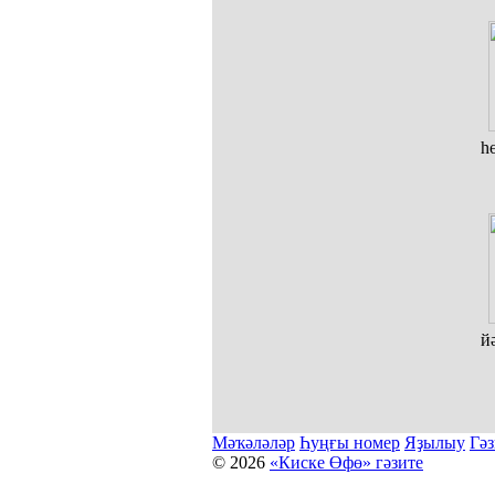
һ
й
Мәҡәләләр
Һуңғы номер
Яҙылыу
Гәз
© 2026
«Киске Өфө» гәзите
Мәҡәләләр күсермәһен алыу, күсереп баҫыу йәки материалд