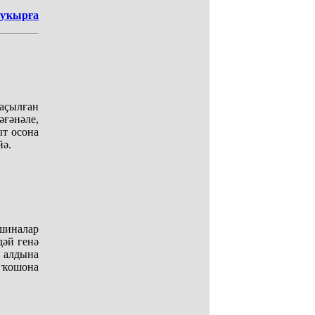
 уҡырға
ҫылған
ғәнәле,
ыт осона
йә.
шиналар
дәй генә
 алдына
а ҡошона