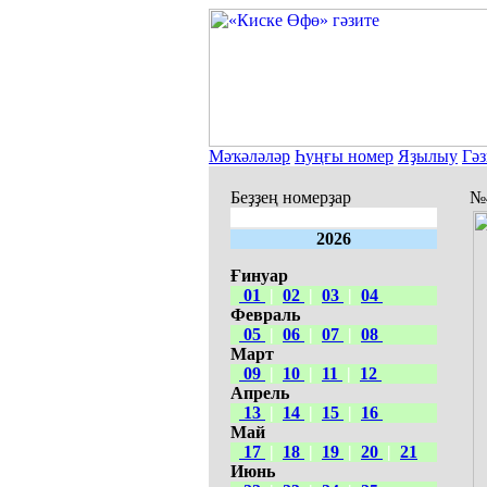
Мәҡәләләр
Һуңғы номер
Яҙылыу
Гәз
Беҙҙең номерҙар
№4
2026
Ғинуар
01
|
02
|
03
|
04
Февраль
05
|
06
|
07
|
08
Март
09
|
10
|
11
|
12
Апрель
13
|
14
|
15
|
16
Май
17
|
18
|
19
|
20
|
21
Июнь