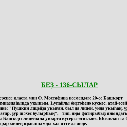
БЕҘ - 136-СЫЛАР
еренсе класта мин Ф. Мостафина исемендәге 20-се Башҡорт
имназияһында уҡыным. Һупайлы биҫтәһенә күскәс, атай-әсә
ине: "Пушкин лицейҙа уҡыған, был да лицей, унда уҡыһаң, үҙ
ағир, ҙур шәхес булырһың", - тип, яңы фатирыбыҙ янындағы
ы Башҡорт лицейына уҡырға күсергә өгөтләне. Ысынлап та
арар минең яҙмышымды хәл итте лә инде.