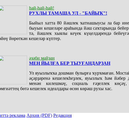
һай-һай-һай!
РУХЛЫ ТАМАША УЛ - "БАЙЫҠ"!
Быйыл хатта 80 йәшлек ҡатнашыусы ла бар ине
быуын кешеләре араһында йәш саҡтарында бейер
тә, йәшлек хыялы кеүек күңелдәрендә бейеүгә
өйөү йөрөткән кешеләр күптер.
әҙәби майҙан
МЕҢ ЙЫЛҒА БЕР ТЫУҒАНДАРҘАН
Ул яуызлыҡҡа дошман булырға ҡурҡмаған. Моста
әҫәрҙәренә кешелекһеҙлек, яуызлыҡ һәм йәбер 
менән килешмәү, социаль ғәҙеллек көҫәү,
әмғиәттең бөтә кешелек идеалдары өсөн көрәш рухы хас.
иттә реклама
Архив (PDF)
Редакция
ы тулыраҡ файҙаланыу мәсьәләләре буйынса «Киске Өфө» гәзите редакцияһына мөрәжәғәт итергә.