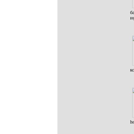
б
и
к
һ