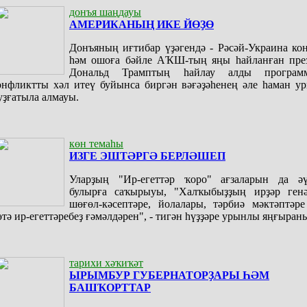
донъя шаңдауы
АМЕРИКАНЫҢ ИКЕ ЙӨҘӨ
Донъяның иғтибар үҙәгендә - Рәсәй-Украина ко
һәм ошоға бәйле АҠШ-тың яңы һайланған пре
Дональд Трамптың һайлау алды программ
онфликтты хәл итеү буйынса биргән вәғәҙәһенең әле һаман у
уҙғатыла алмауы.
көн темаһы
ИЗГЕ ЭШТӘРГӘ БЕРЛӘШЕП
Уларҙың "Ир-егеттәр ҡоро" ағзаларын да әү
булырға саҡырыуы, "Халҡыбыҙҙың ирҙәр ген
шөғөл-кәсептәре, йолалары, тәрбиә мәктәптәре
өтә ир-егеттәребеҙ ғәмәлдәрен", - тигән һүҙҙәре урынлы яңғыран
тарихи хәҡиҡәт
ЫРЫМБУР ГУБЕРНАТОРҘАРЫ ҺӘМ
БАШҠОРТТАР