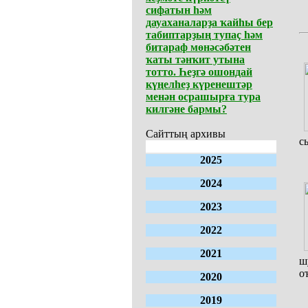
сифатын һәм
дауаханаларҙа ҡайһы бер
табиптарҙың тупаҫ һәм
битараф мөнәсәбәтен
ҡаты тәнҡит утына
тотто. Һеҙгә ошондай
күңелһеҙ күренештәр
менән осрашырға тура
килгәне бармы?
Сайттың архивы
с
2025
2024
2023
2022
2021
ш
о
2020
2019