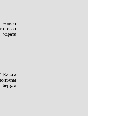
. Өлкән
гә теләп
 ҡарата
й Кәрим
донъяһы
 берҙәм