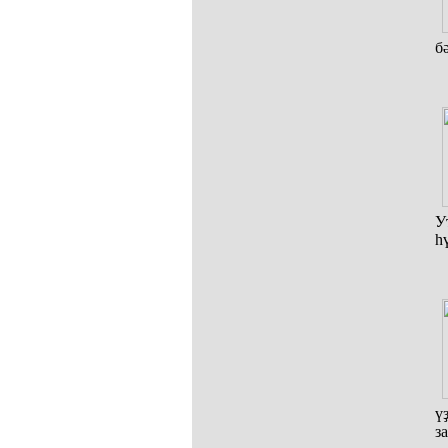
б
У
һ
ү
з