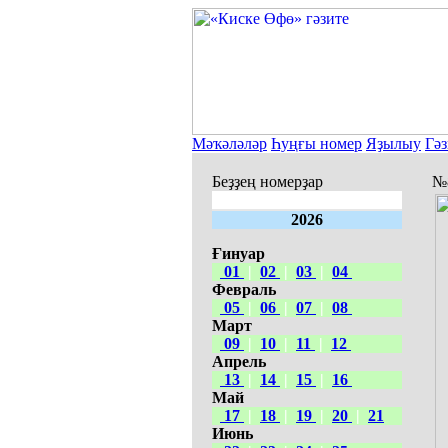
Мәҡәләләр
Һуңғы номер
Яҙылыу
Гәз
Беҙҙең номерҙар
№8
2026
Ғинуар
01
|
02
|
03
|
04
Февраль
05
|
06
|
07
|
08
Март
09
|
10
|
11
|
12
Апрель
13
|
14
|
15
|
16
Май
17
|
18
|
19
|
20
|
21
Июнь