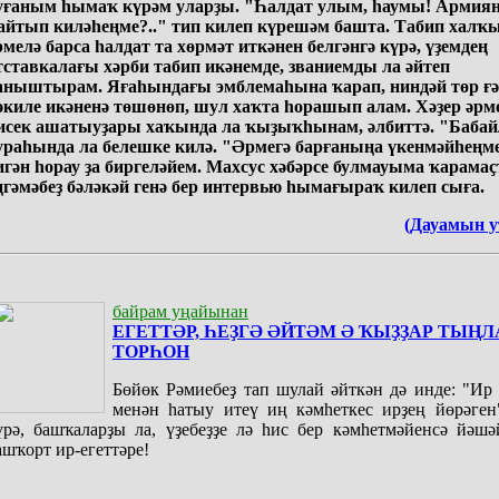
уғаным һымаҡ күрәм уларҙы. "Һалдат улым, һаумы! Армия
айтып киләһеңме?.." тип килеп күрешәм башта. Табип халҡ
рмелә барса һалдат та хөрмәт иткәнен белгәнгә күрә, үҙемдең
тставкалағы хәрби табип икәнемде, званиемды ла әйтеп
аныштырам. Яғаһындағы эмблемаһына ҡарап, ниндәй төр ғә
әкиле икәненә төшөнөп, шул хаҡта һорашып алам. Хәҙер әрм
исек ашатыуҙары хаҡында ла ҡыҙыҡһынам, әлбиттә. "Баба
ураһында ла белешке килә. "Әрмегә барғаныңа үкенмәйһеңм
игән һорау ҙа биргеләйем. Махсус хәбәрсе булмауыма ҡарамаҫ
ңгәмәбеҙ бәләкәй генә бер интервью һымағыраҡ килеп сыға.
(Дауамын у
байрам уңайынан
ЕГЕТТӘР, ҺЕҘГӘ ӘЙТӘМ Ә ҠЫҘҘАР ТЫҢЛ
ТОРҺОН
Бөйөк Рәмиебеҙ тап шулай әйткән дә инде: "Ир
менән һатыу итеү иң кәмһеткес ирҙең йөрәген
үрә, башҡаларҙы ла, үҙебеҙҙе лә һис бер кәмһетмәйенсә йәшә
ашҡорт ир-егеттәре!