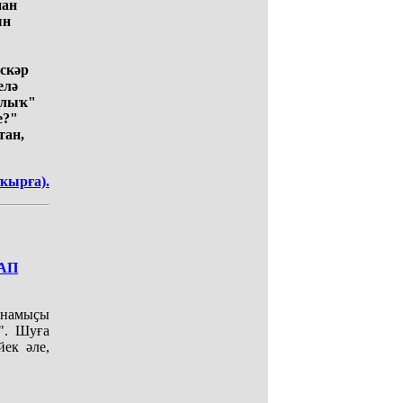
нан
ын
скәр
елә
йлыҡ"
е?"
тан,
ҡырға).
АП
 намыҫы
". Шуға
йек әле,