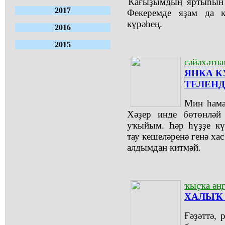
Ҡағыҙымдың яртыһын с
2017
Фекеремде яҙам да 
күрәһең.
2016
2015
сәйәхәтна
ЯНКА К
ТЕЛЕН
Мин һама
Хәҙер инде бөтөнләй
уҡыйым. Һәр һүҙҙе кү
тау кешеләренә генә хас
алдымдан китмәй.
ҡыҫҡа әң
ХАЛЫҠ
Ғәҙәттә, 