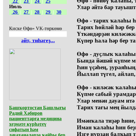
Өфө - һөйөү ҡалаһы, 
22
|
23
|
24
|
25
Июль
Улар әйтә бар тауышт
26
|
27
|
28
|
29
|
30
Өфө - тарих ҡалаһы һ
Тарих һөйләй һәр бер
Киске Өфө» VK-төркөмө
Үткәндәрҙән киләсәкк
әйт, тиһәгеҙ...
Күпер һала һәр бер т
Өфө - дуҫлыҡ ҡалаһы
Бында йәшәй күпме м
Һин үҫәһең, ҙураяһың
Йыллап түгел, айлап,
Өфө - киләсәк ҡалаһы
Күпме сабый урамдар
Улар менән дауам итә
Тарих тағы мең йылд
Башҡортостан Башлығы
Радий Хәбиров
пациенттарға медицина
Имәнҡала тиҙәр һине,
хеҙмәте күрһәтеү
Иман ҡалаһы һин беҙг
сифатын һәм
Изге нурҙан балҡып 
дауаханаларҙа ҡайһы бер