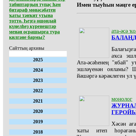
Имен тыуһын мәңге ер
табиптарҙың тупаҫ һәм
битараф мөнәсәбәтен
ҡаты тәнҡит утына
тотто. Һеҙгә ошондай
күңелһеҙ күренештәр
ата-әсә ҡ
менән осрашырға тура
БАЛАҢД
килгәне бармы?
Сайттың архивы
Балағыҙғ
аҡса эшл
2025
Ата-әсәһенең "ябай" 
эшләүенән ояламы? Шу
2024
йәшәргә кәрәклеген ул 
2023
2022
монолог
2021
ЖУРНАЛ
2020
ГЕРОЙЫ
2019
Хәсән ағ
ҡаты итеп һораған
2018