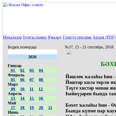
Мәҡәләләр
Һуңғы номер
Яҙылыу
Гәзиттә реклама
Архив (PDF)
Беҙҙең номерҙар
№37, 15 - 21 сентябрь, 2018
2026
БӘХ
Ғинуар
01
|
02
|
03
|
04
Февраль
Йәшлек ҡалаһы һин -
05
|
06
|
07
|
08
Йәштәр килә төрлө яҡ
Март
Тәүге хистәр менән я
09
|
10
|
11
|
12
Һөйөүҙәрен бында та
Апрель
13
|
14
|
15
|
16
Май
Бәхет ҡалаһы һин - Ө
17
|
18
|
19
|
20
|
21
Бында күпме пар ҡа
Июнь