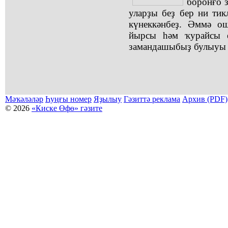
боронғо з
уларҙы беҙ бер ни тик
күнеккәнбеҙ. Әммә ош
йырсы һәм ҡурайсы е
замандашыбыҙ булыуы һ
Мәҡәләләр
Һуңғы номер
Яҙылыу
Гәзиттә реклама
Архив (PDF)
© 2026
«Киске Өфө» гәзите
Мәҡәләләр күсермәһен алыу, күсереп баҫыу йәки материалды тулыраҡ файҙаланыу мәсьәләләре буйынса
Беҙҙең электрон адрес: kiskeufa@mail.ru