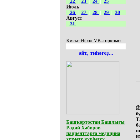
22
|
23
|
24
|
25
Июль
26
|
27
|
28
|
29
|
30
Август
31
Киске Өфө» VK-төркөмө
әйт, тиһәгеҙ...
Й
б
Т
Башҡортостан Башлығы
б
Радий Хәбиров
ш
пациенттарға медицина
и
хеҙмәте күрһәтеү