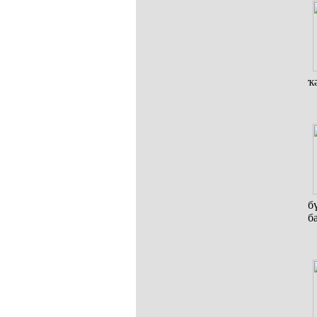
ҡ
б
б