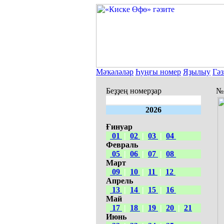
Мәҡәләләр
Һуңғы номер
Яҙылыу
Гәз
Беҙҙең номерҙар
№3
2026
Ғинуар
01
|
02
|
03
|
04
Февраль
05
|
06
|
07
|
08
Март
09
|
10
|
11
|
12
Апрель
13
|
14
|
15
|
16
Май
17
|
18
|
19
|
20
|
21
Июнь