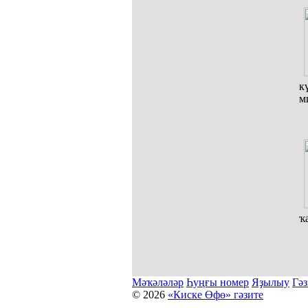
к
м
ҡ
Мәҡәләләр
Һуңғы номер
Яҙылыу
Гәз
© 2026
«Киске Өфө» гәзите
Мәҡәләләр күсермәһен алыу, күсереп баҫыу йәки материалд