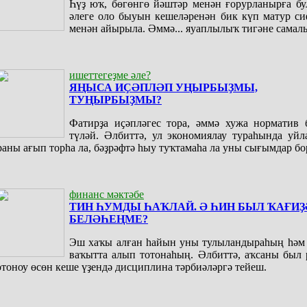
Һүҙ юҡ, бөгөнгө йәштәр менән ғорурланырға бу
әлеге оло быуын кешеләренән бик күп матур си
менән айырыла. Әммә... яуаплылыҡ тигәне самал
ишеттегеҙме әле?
ЯҢЫСА ИҪӘПЛӘП УҢЫРБЫҘМЫ,
ТУҢЫРБЫҘМЫ?
Фатирҙа иҫәпләгес тора, әммә хужа норматив 
түләй. Әлбиттә, ул экономиялау тураһында уйл
раны ағып торһа ла, бәҙрәфтә һыу туҡтамаһа ла уны сығымдар бо
финанс мәктәбе
ТИН ҺУМДЫ ҺАҠЛАЙ. Ә ҺИН БЫЛ ҠАҒИ
БЕЛӘҺЕҢМЕ?
Эш хаҡы алған һайын уны тулыландыраһың һәм 
ваҡытта алып тотонаһың. Әлбиттә, аҡсаны был 
отоноу өсөн кеше үҙендә дисциплина тәрбиәләргә тейеш.