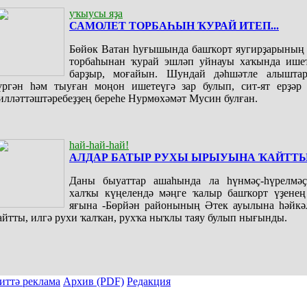
уҡыусы яҙа
САМОЛЕТ ТОРБАҺЫН ҠУРАЙ ИТЕП...
Бөйөк Ватан һуғышында башҡорт яугирҙарының 
торбаһынан ҡурай эшләп уйнауы хаҡында ишет
барҙыр, моғайын. Шундай дәһшәтле алышта
үргән һәм тыуған моңон ишетеүгә зар булып, сит-ят ерҙәр 
илләттәштәребеҙҙең береһе Нурмөхәмәт Мусин булған.
һай-һай-һай!
АЛДАР БАТЫР РУХЫ ЫРЫУЫНА ҠАЙТТ
Даны быуаттар ашаһында ла һүнмәҫ-һүрелмәҫ
халҡы күңелендә мәңге ҡалыр башҡорт үҙенең
яғына -Бөрйән районының Әтек ауылына һәйкә
айтты, илгә рухи ҡалҡан, рухҡа ныҡлы таяу булып нығынды.
иттә реклама
Архив (PDF)
Редакция
ы тулыраҡ файҙаланыу мәсьәләләре буйынса «Киске Өфө» гәзите редакцияһына мөрәжәғәт итергә.