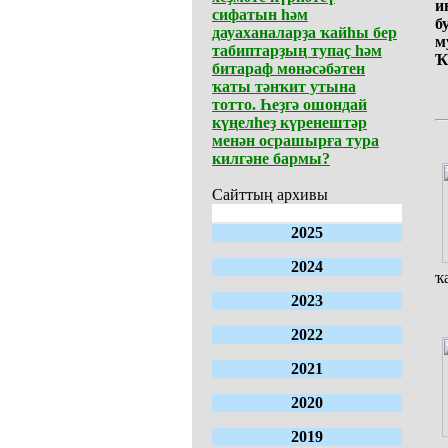
и
сифатын һәм
б
дауаханаларҙа ҡайһы бер
м
табиптарҙың тупаҫ һәм
Ҡ
битараф мөнәсәбәтен
ҡаты тәнҡит утына
тотто. Һеҙгә ошондай
күңелһеҙ күренештәр
менән осрашырға тура
килгәне бармы?
Сайттың архивы
2025
2024
ҡ
2023
2022
2021
2020
2019