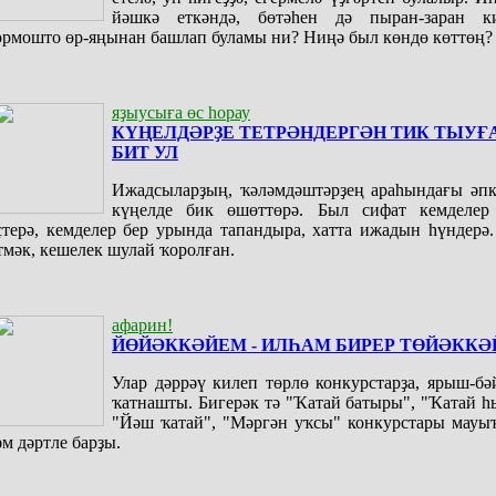
йәшкә еткәндә, бөтәһен дә пыран-заран ки
ормошто өр-яңынан башлап буламы ни? Ниңә был көндө көттөң?
яҙыусыға өс һорау
КҮҢЕЛДӘРҘЕ ТЕТРӘНДЕРГӘН ТИК ТЫУҒА
БИТ УЛ
Ижадсыларҙың, ҡәләмдәштәрҙең араһындағы әпк
күңелде бик өшөттөрә. Был сифат кемделер 
ҫтерә, кемделер бер урында тапандыра, хатта ижадын һүндерә
тмәк, кешелек шулай ҡоролған.
афарин!
ЙӨЙӘККӘЙЕМ - ИЛҺАМ БИРЕР ТӨЙӘККӘ
Улар дәррәү килеп төрлө конкурстарҙа, ярыш-бә
ҡатнашты. Бигерәк тә "Ҡатай батыры", "Ҡатай 
"Йәш ҡатай", "Мәргән уҡсы" конкурстары мауы
әм дәртле барҙы.