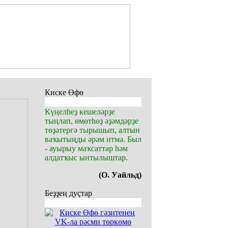
Киске Өфө
Күңелһеҙ кешеләрҙе
тыңлап, өмөтһөҙ әҙәмдәрҙе
төҙәтергә тырышып, алтын
ваҡытыңды әрәм итмә. Был
- ауырыу маҡсаттар һәм
алдатҡыс ынтылыштар.
(О. Уайльд)
Беҙҙең дуҫтар