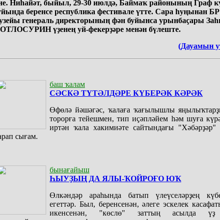
не. Ниһайәт, быйыл, 29-30 июлдә, Баймаҡ районының Граф к
уйында беренсе республика фестивале үтте. Сара һуңынан Б
узейы генераль директорының фән буйынса урынбаҫары Заһ
ОТЛОСУРИН үҙенең уй-фекерҙәре менән бүлеште.
(Дауамын у
баш ҡалам
СӘСКӘ ТҮТӘЛДӘРЕ КҮБЕРӘК КӘРӘК
Өфөлә йәшәгәс, ҡалаға ҡағылышлы яңылыҡтарҙ
торорға тейешмен, тип иҫәпләйем һәм шуға күр
иртән ҡала хакимиәте сайтындағы "Хәбәрҙәр" 
арап сығам.
бынағайыш
ҺЫУҘЫҢ ДА ЯЛЫ-ҠОЙРОҒО ЮҠ
Өлкәндәр араһында батып үлеүселәрҙең күб
егеттәр. Был, беренсенән, әлеге эскелек касафат
икенсенән, "көслө" заттың асылда үҙ