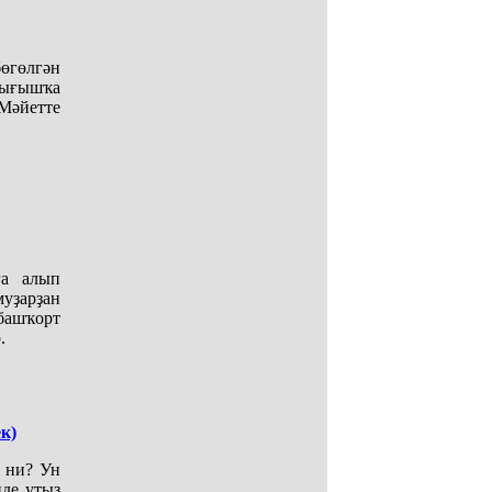
бөгөлгән
сығышҡа
Мәйетте
ға алып
уҙарҙан
 башҡорт
.
к)
ы ни? Ун
нде утыҙ