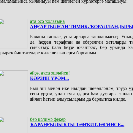
амаламайынса ҡыланыуы һәм шәплеген күрһәтергә маташыуы.
ата-әсә ҡолағына
АҢҒАРТЫЛҒАН ТИМӘК, ҠОРАЛЛАНДЫР
Баланы тапҡас, уны әрләргә ташланмағыҙ. Уның
да, һеҙҙең тарафтан да ебәрелгән хаталарҙы т
сығығыҙ: бала һеҙҙе юғалтҡас, бер урында ҡа
урыраҡ йәштәгеләре килешелгән ергә барғанмы.
әйҙә, аҡса эшләйек!
КӘРЗИН ҮРӘМ...
Был эш менән ике йылдай шөғөлләнәм, тәүҙә үҙ
генә үрҙем, унан туғандарға һәм дуҫтарға эшләп
яйлап һатып алыусыларым да барлыҡҡа килде.
бер кәлимә фекер
ҠАРАҢҒЫЛЫҠТЫ ТӘНҠИТЛӘГӘНСЕ...