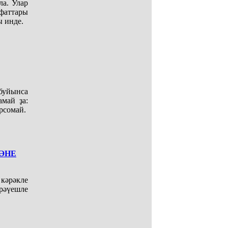
ла. Улар
фаттары
ы инде.
буйынса
амай ҙа:
рсомай.
ҘӘНЕ
кәрәкле
рәүешле