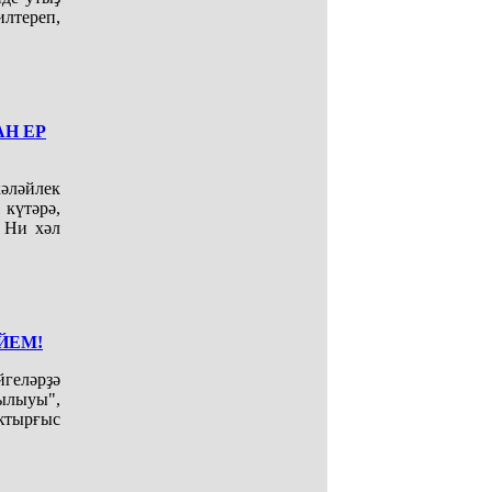
лтереп,
Н ЕР
әләйлек
күтәрә,
. Ни хәл
ЙЕМ!
йгеләрҙә
һылыуы",
ҡтырғыс