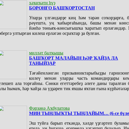
хәҡиҡәти һүҙ
БОРОНҒО БАШҠОРТОСТАН
Уларҙа үлгәндәрҙе киң һәм тәрән соҡорҙарға, 
рәүештә, уң ҡабырғаһында, башы менән көн
йәиһә төньяҡ-көнсығышҡа ҡаратып ерләгәндәр. 
әбергә ултырған килеш ерләгән осраҡтар ҙа булған.
милләт балҡышы
БАШҠОРТ МАЛАЙЫН ҺӘР ҠАЙҘА ЛА
ТАНЫЙҘАР
Тәғәйенләнгән призывниктарыбыҙҙы гарнизон
килеү менән уларҙы часть командирҙары кем
үлешеп ала торғайны. Сөнки егеттәребеҙ әлеге даны таралған
алы һымаҡ, һәр ҡайҙа ла үҙҙәрен тик яҡшы яҡтан ғына күрһәтәләр
Фәрзәнә Аҡбулатова
МИН ТЫНЛЫҠТЫ ТЫҢЛАЙЫМ… (6-се бүле
Эш туйға барып еткәндә, хәлде үҙгәртеп булам
етелә, ун һигеҙҙә, егермелә үҙгәртеп булалыр. И