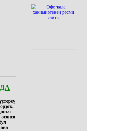
НДА
үҫтереү
торҙоҡ.
донъя
 өсөнсө
бул
лана