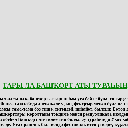
ТАҒЫ ЛА БАШҠОРТ АТЫ ТУРАҺЫ
ылҡысылыҡ, башҡорт аттарын һәм уға бәйле йүнәлештәрҙе 
уйынса гәзитебеҙҙә әленән-әле яҙып, фекерҙәр менән бүлешеп 
амсы тама-тама боҙ тишә, тигәндәй, ниһайәт, былтыр Бөтөн 
ашҡорттары ҡоролтайы тәҡдиме менән республикала июлдең
әмбеһен Башҡорт аты көнө тип билдәләү тураһында Указ ҡа
телде. Уға ярашлы, был көндө фестиваль итеп үткәреү күҙал