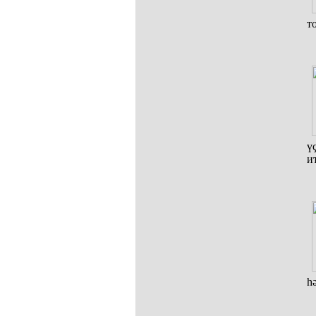
т
ү
и
һ