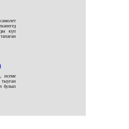
самолет
кәнегеҙ
рҙы күп
тапаған
Ы
, исеме
 тыуған
л булып