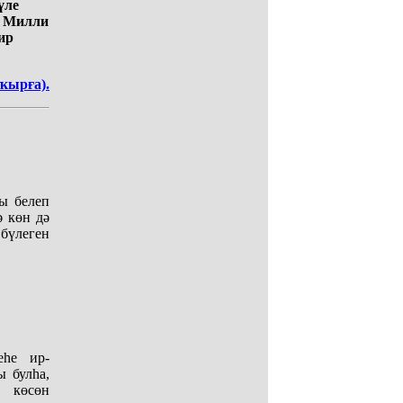
үле
Р Милли
ир
ҡырға).
ы белеп
ә көн дә
бүлеген
еһе ир-
ы булһа,
 көсөн