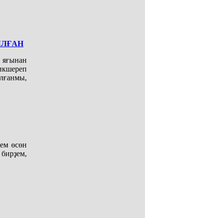
ЫЛҒАН
 яғынан
икшереп
лғанмы,
ем өсөн
 бирҙем,