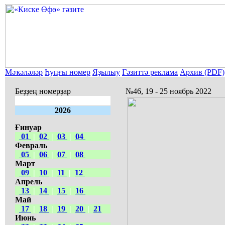
Мәҡәләләр
Һуңғы номер
Яҙылыу
Гәзиттә реклама
Архив (PDF)
Беҙҙең номерҙар
№46, 19 - 25 ноябрь 2022
2026
Ғинуар
01
|
02
|
03
|
04
Февраль
05
|
06
|
07
|
08
Март
09
|
10
|
11
|
12
Апрель
13
|
14
|
15
|
16
Май
17
|
18
|
19
|
20
|
21
Июнь