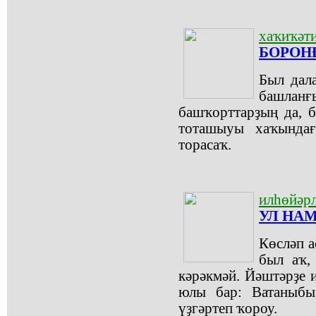
хаҡиҡәти
БОРОН
Был дал
башлан
башҡорттарҙың да, 
тоташыуы хаҡындағ
торасаҡ.
илһөйәрл
УЛ НАМ
Көсләп а
был аҡ,
кәрәкмәй. Йәштәрҙе и
юлы бар: Ватаныбы
үҙгәртеп ҡороу.