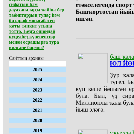
етәкселегендә спорт
сифатын һәм
дауаханаларҙа ҡайһы бер
Башҡортостан йый
табиптарҙың тупаҫ һәм
ингән.
битараф мөнәсәбәтен
ҡаты тәнҡит утына
тотто. Һеҙгә ошондай
күңелһеҙ күренештәр
менән осрашырға тура
килгәне бармы?
баш ҡал
Сайттың архивы
ЮЛ ЙӨ
2025
Ҙур ҡал
2024
түгел. Б
күп кеше йәшәгән е
2023
була. Был, үҙ сира
2022
Миллионлы ҡала була
йыш эләгә.
2021
2020
2019
уҡыусы 