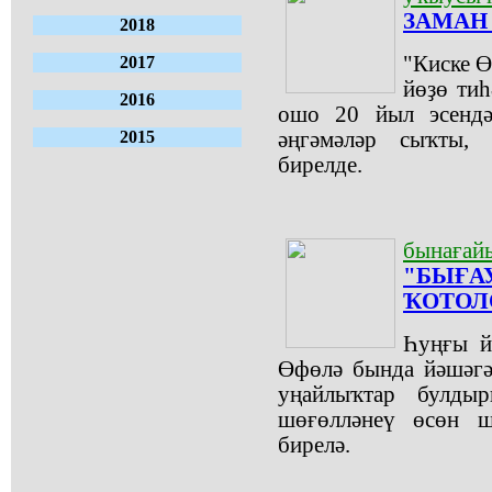
ЗАМАН 
2018
"Киске Ө
2017
йөҙө тиһ
2016
ошо 20 йыл эсендә
2015
әңгәмәләр сыҡты, 
бирелде.
бынағай
"БЫҒА
ҠОТОЛ
Һуңғы й
Өфөлә бында йәшәгә
уңайлыҡтар булды
шөғөлләнеү өсөн ш
бирелә.