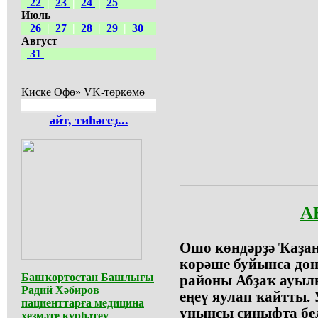
22
|
23
|
24
|
25
Июль
26
|
27
|
28
|
29
|
30
Август
31
Киске Өфө» VK-төркөмө
әйт, тиһәгеҙ...
А
Ошо көндәрҙә Ҡаҙан
көрәше буйынса дон
Башҡортостан Башлығы
районы Абҙаҡ ауыл
Радий Хәбиров
еңеү яулап ҡайтты. 
пациенттарға медицина
унынсы синыфта бел
хеҙмәте күрһәтеү