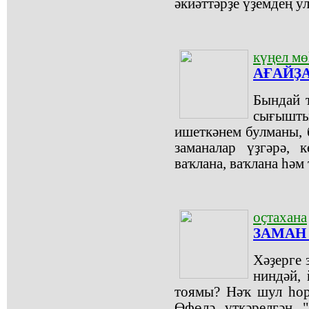
әкиәттәрҙе үҙемдең у
күңел м
АҒАЙҘ
Бындай т
сығышт
ишеткәнем булманы, б
заманалар үҙгәрә, 
ваҡлана, ваҡлана һәм 
оҫтахана
ЗАМАН
Хәҙерге 
ниндәй,
тоямы? Нәҡ шул һор
Өфөлә үткәрелгән "