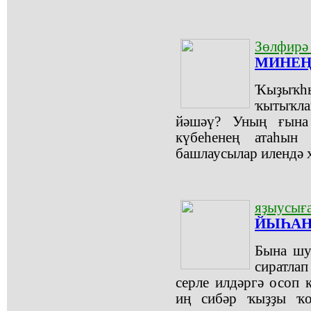
Зөлфир
МИНЕҢ
Ҡыҙыҡһ
ҡытыҡлан
йәшәү? Уның ғына 
күбеһенең атаһын
башлаусылар илендә 
яҙыусыға
ЙЫҺАН
Бына шул
сиратла
серле илдәргә осоп к
иң сибәр ҡыҙҙы ҡо