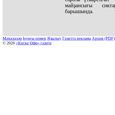
майҙансығы сикт
барышында.
Мәҡәләләр
Һуңғы номер
Яҙылыу
Гәзиттә реклама
Архив (PDF)
© 2026
«Киске Өфө» гәзите
Мәҡәләләр күсермәһен алыу, күсереп баҫыу йәки материалды тулыраҡ файҙаланыу мәсьәләләре буйынса
Беҙҙең электрон адрес: kiskeufa@mail.ru