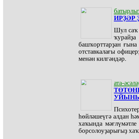
батырлы
ИРҘӘР Ҙ
Шул саҡ 
ҡурайҙа
башҡорттарҙан ғына
отставкалағы офицерҙ
менән килгәндәр.
ата-әсәл
ТӨТӨНҺ
УЙЫН
Психотер
һөйләшеүгә алдан һәм
хаҡында мәғлүмәтле 
борсолоуҙарығыҙ хаҡ