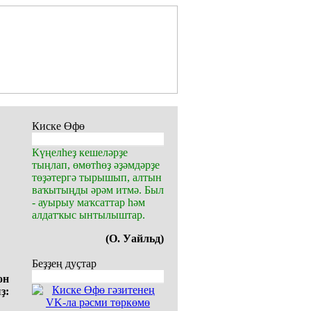
Киске Өфө
Күңелһеҙ кешеләрҙе
тыңлап, өмөтһөҙ әҙәмдәрҙе
төҙәтергә тырышып, алтын
ваҡытыңды әрәм итмә. Был
- ауырыу маҡсаттар һәм
алдатҡыс ынтылыштар.
(О. Уайльд)
Беҙҙең дуҫтар
он
ҙ: