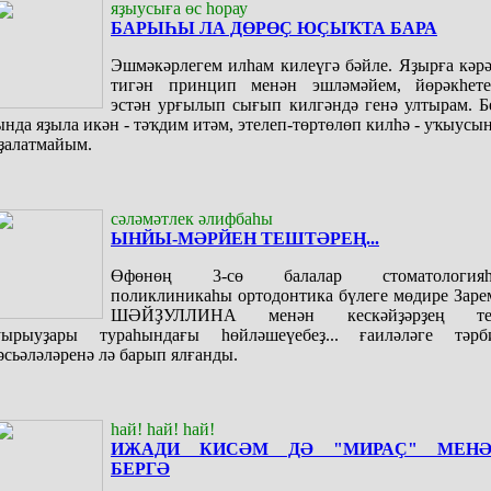
яҙыусыға өс һорау
БАРЫҺЫ ЛА ДӨРӨҪ ЮҪЫҠТА БАРА
Эшмәкәрлегем илһам килеүгә бәйле. Яҙырға кәрә
тигән принцип менән эшләмәйем, йөрәкһете
эстән урғылып сығып килгәндә генә ултырам. Б
ында яҙыла икән - тәҡдим итәм, этелеп-төртөлөп килһә - уҡыусы
ҙалатмайым.
сәләмәтлек әлифбаһы
ЫНЙЫ-МӘРЙЕН ТЕШТӘРЕҢ...
Өфөнөң 3-сө балалар стоматология
поликлиникаһы ортодонтика бүлеге мөдире Заре
ШӘЙҘУЛЛИНА менән кескәйҙәрҙең т
уырыуҙары тураһындағы һөйләшеүебеҙ... ғаиләләге тәрб
әсьәләләренә лә барып ялғанды.
һай! һай! һай!
ИЖАДИ КИСӘМ ДӘ "МИРАҪ" МЕН
БЕРГӘ