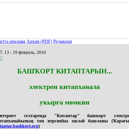
иттә реклама
Архив (PDF)
Редакция
, 13 - 19 февраль, 2016
БАШҠОРТ КИТАПТАРЫН...
электрон китапханала
уҡырға мөмкин
нтернет селтәрендә "Китаптар" башҡорт электр
итапханаһының төп версияһы эшләй башланы (Ҡарағы
itaptar.bashkort.org
)