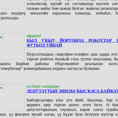
эсемлектәр, шулай уҡ составында күпләп әле
пальма майы һәм шәкәр булған зыянлы ризыҡтар
кциз индереү мәсьәләһе ҡаралыуы хаҡында, ниһайәт, һ
уҙғатылды.
афарин!
БЫЛ УҠЫУ ЙОРТОНДА РОБОТТАР 
ФУТБОЛ УЙНАЙ
Нурсолтандың смартфон-телефон аша идара ите
торған роботы бәләкәй генә тупты ҡыуаланы. Б
рышта Бөрйән районы Әбделмәмбәт ауылынан килг
Тимербатыр" командаһының алдына сығыусы булманы.
ил-йорт хәбәрҙәре
ДЕПУТАТТЫҢ ЭШЕНӘ ҠЫҪҠАСА БАЙҠА
Һайлаусылары уны үтә ябай, баҫалҡы, һәр с
ярҙамға әҙер торған шәхес итеп белә. Ә бы
депутаттарының тәүәккәл, кәрәк саҡта тураһ
рып, үҙ фекерен яҡлай алған, үҙ һүҙле була белеүен күптәр к