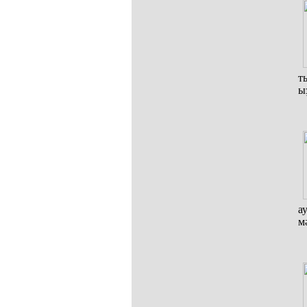
т
ы
а
м