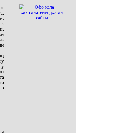
рт
а,
н.
ек
н,
он
а-
ың
ың
ыу
ыу
ан
та
тә
ар
лы