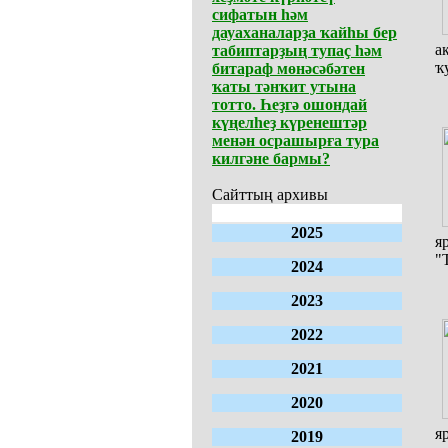
сифатын һәм
дауаханаларҙа ҡайһы бер
а
табиптарҙың тупаҫ һәм
ҡ
битараф мөнәсәбәтен
ҡаты тәнҡит утына
тотто. Һеҙгә ошондай
күңелһеҙ күренештәр
менән осрашырға тура
килгәне бармы?
Сайттың архивы
2025
я
"
2024
2023
2022
2021
2020
я
2019