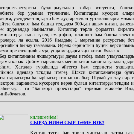
нтернет-ресурсты булдырыусылар хәбәр итеүенсә, башҡо
ҙәбиәте бер урында тупланған. Китаптарҙы күсереп алырғ
ҡырға, үҙеңдекен өҫтәргә һәм дуҫтар менән уртаҡлашырға мөмки
айтта башҡорт һәм башҡа телдәрҙә 900-ҙән ашыу китап, дәресл
әм журналдар йыйылған. Китаптар төрлө форматта бирелгә
омпьютерҙа ғына түгел, смартфон, планшет һәм башҡа электр
араларҙа ла асыла. 2016 йылдың 1 мартында ресурстың бет
ерсияһын һынау тамамлана. Өфөлә сервистың һуңғы версияһын
әсми презентацияһы уҙа, унда меңдәрсә яңы китап буласаҡ.
 Беҙ китапхананы яҡшыртыуҙы дауам итәбеҙ, әммә уҡыусыларҙ
рҙамы кәрәк. Дөйөм тырышлыҡ менән китапхананы тулыландыр
өһим. Хаталар тураһында әйтегеҙ һәм сервисты яҡшырт
уйынса идеялар тәҡдим итегеҙ. Шәхси китапханағыҙҙа булғ
итаптарығыҙҙы һалырһығыҙ тип ышанабыҙ. Шулай уҡ тәү сират
лектрон вариантҡа күсерергә кәрәк булған китаптарҙы тәҡдим и
лаһығыҙ, - ти "Башҡорт проекттары" төркөмө етәксеһе Илд
инйәбулатов.
килешмәйем!
СЫРҘА НИҢӘ СЫР ТӘМЕ ЮҠ?
Күптән түгел һәр төрлө чипсылар, татлы газ