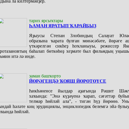
лдына ла килтермәйҙер.
тарих ярсыҡтары
ҺАМАН ЯРАТЫП ҠАРАЙБЫҘ
Яҙыусы Степан Злобиндың Салауат Юла
образына ҡарата булған мөнәсәбәте, йөрәге а
үткәрелгән сикһеҙ һоҡланыуы, режиссер Як
ротазановтың баһалап бөткөһөҙ хеҙмәте был фильмдың уңыш
әьмин итә лә инде.
заман башҡорто
ЙӨРӘГЕНДӘ ҠОЯШ ЙӨРӨТӨҮСЕ
Һикһәненсе йылдар аҙағында Рәшит Шәк
хаҡында: "Энә күҙәүенә ҡарап, сәғәттәр буйы
телмәр һөйләй ала", - тигән һүҙ йөрөнө. Ун
ындай һәләте киң эрудициялы, энциклопедик белемгә эйә булы
аҡында һөйләй.