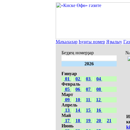
Мәҡәләләр
Һуңғы номер
Яҙылыу
Гәз
Беҙҙең номерҙар
№7
2026
Ғинуар
01
|
02
|
03
|
04
Февраль
05
|
06
|
07
|
08
Март
09
|
10
|
11
|
12
Апрель
13
|
14
|
15
|
16
Май
И
17
|
18
|
19
|
20
|
21
к
Июнь
k