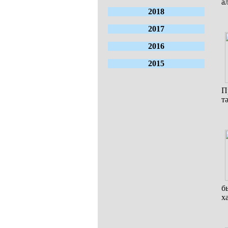
а
2018
2017
2016
2015
П
т
б
х