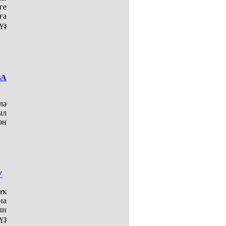
ге
ға
үҙ
ҘА
лә
ыл
ән
У
аҡ
на
ын
үҙ