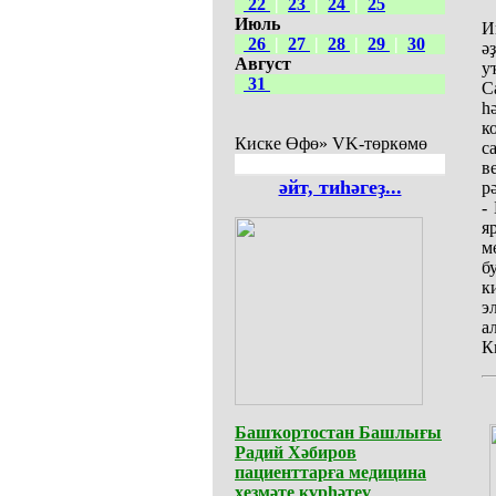
22
|
23
|
24
|
25
Июль
И
26
|
27
|
28
|
29
|
30
ә
Август
у
31
С
һ
к
Киске Өфө» VK-төркөмө
с
в
әйт, тиһәгеҙ...
р
-
я
м
б
к
э
а
К
Башҡортостан Башлығы
Радий Хәбиров
пациенттарға медицина
хеҙмәте күрһәтеү